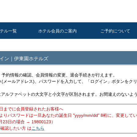
テル一覧
ホテル会員のご案内
ご予約について
イン｜伊東園ホテルズ
、予約情報の確認、会員情報の変更、退会手続きが行えます。
Ｄ(メールアドレス)、パスワードを入力して、「ログイン」ボタンをク
レスはアルファベットの大文字と小文字が区別されます。お間違えのないよ
31日までに会員登録されたお客様へ
りパスワードは一旦あなたの誕生日 "yyyy/mm/dd" 8桁に、変更して
23日の場合 → 19800123）
を確認したい方 は
こちら