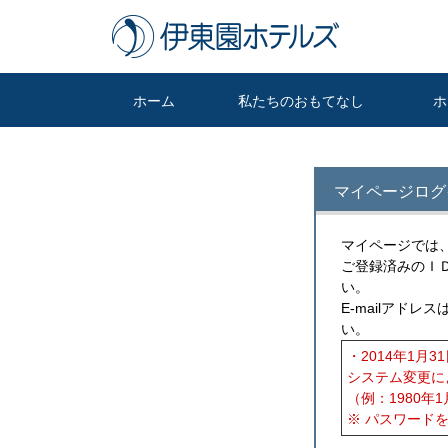
ホーム
私たちのおもてなし
ホ
マイページログ
マイページでは
ご登録済みのＩ
い。
E-mailアド
い。
・2014年1月
システム変更によ
（例：1980年1月
※ パスワード