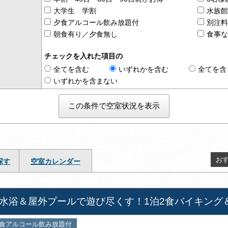
大学生 学割
水族
夕食アルコール飲み放題付
別注
朝食有り／夕食無し
食事
チェックを入れた項目の
全てを含む
いずれかを含む
全てを含
いずれかを含まない
お
探す
空室カレンダー
水浴＆屋外プールで遊び尽くす！1泊2食バイキング
食アルコール飲み放題付