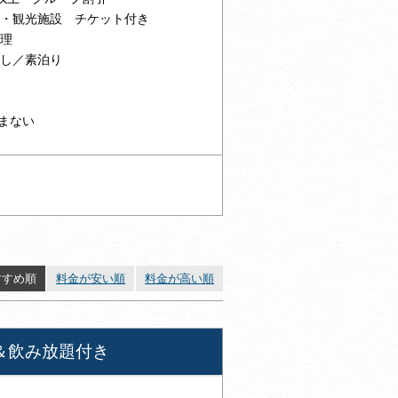
館・観光施設 チケット付き
料理
なし／素泊り
まない
すすめ順
料金が安い順
料金が高い順
＆飲み放題付き