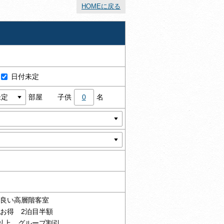
HOMEに戻る
日付未定
部屋
子供
0
名
の良い高層階客室
がお得 2泊目半額
様以上 グループ割引