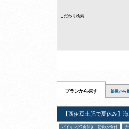
こだわり検索
プランから探す
部屋から
【西伊豆土肥で夏休み】海
バイキング2食付き 朝食/夕食付
夕