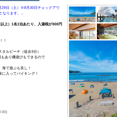
8月29日（土）※8月30日チェックアウ
となります。」
生以上）1名1泊あたり、入湯税が300円
た！！
スタルビーチ（徒歩3分）
場もあり磯遊びもできるので
、海で遊ぶも良し！
泉に入ってバイキング！
:00)