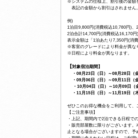
※システムの仕様上、割引後の金額
表記の金額から割引はされません
例)
1泊目9,800円(消費税込10,780円)、
2泊合計14,700円(消費税込16,17
表示金額は「1泊あたり7,350円(消費
※客室のグレードにより料金が異な
※日程により料金が異なります。
【
対象宿泊期間】
・08月23日（日）～08月28日（金
・09月06日（日）～09月11日（
・10月04日（日）～10月09日（
・11月15日（日）～11月19日（
ぜひこのお得な機会をご利用して、
【ご注意事項】
・上記、期間内で2泊できる日程で
・販売部屋数に限りがございます。
止となる場合がございますので、予