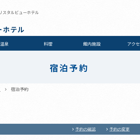
リスタルビューホテル
ーホテル
温泉
料理
館内施設
アクセ
宿泊予約
宿泊予約
E
予約の確認
予約の変更