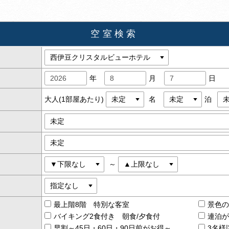
空室検索
年
月
日
大人(1部屋あたり)
名
泊
～
最上階8階 特別な客室
景色
バイキング2食付き 朝食/夕食付
連泊
早割～45日・60日・90日前がお得～
3名