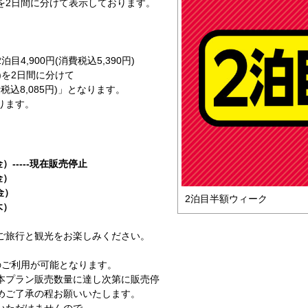
を2日間に分けて表示しております。
。
2泊目4,900円(消費税込5,390円)
0円)を2日間に分けて
税込8,085円)」となります。
ります。
）-----現在販売停止
金）
金）
2泊目半額ウィーク
木）
ご旅行と観光をお楽しみください。
のご利用が可能となります。
本プラン販売数量に達し次第に販売停
めご了承の程お願いいたします。