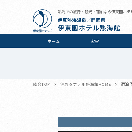
熱海での旅行・観光・宿泊なら伊東園ホテ
伊豆熱海温泉／静岡県
伊東園ホテル熱海館
ホーム
客室
宿泊
総合TOP
伊東園ホテル熱海館HOME