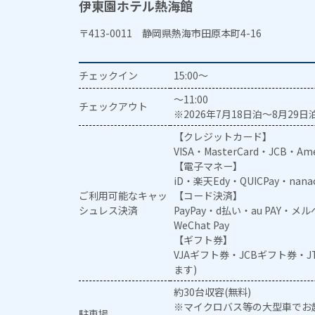
伊東園ホテル熱海館
〒413-0011 静岡県熱海市田原本町4-16
チェックイン
15:00～
～11:00
チェックアウト
※2026年7月18日泊～8月29日泊
【クレジットカード】
VISA・MasterCard・JCB・Ame
【電子マネー】
iD・楽天Edy・QUICPay・nan
ご利用可能なキャッ
【コード決済】
シュレス決済
PayPay・d払い・au PAY・
WeChat Pay
【ギフト券】
VJAギフト券・JCBギフト券・
ます)
約30台収容(無料)
※マイクロバス等の大型車でお
駐車場