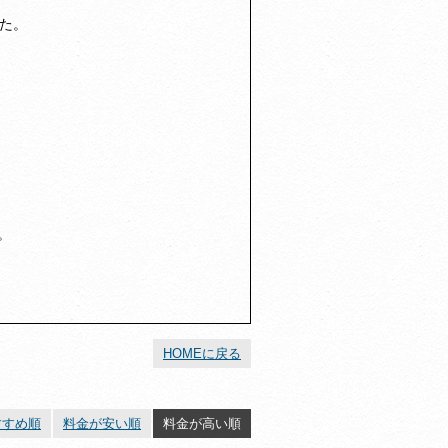
た。
。
HOMEに戻る
すすめ順
料金が安い順
料金が高い順