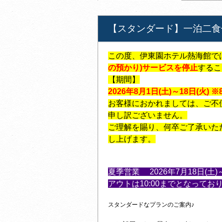
【スタンダード】一泊二食
この度、伊東園ホテル熱海館で
の預かり)サービスを停止
するこ
【期間】
2026年8月1日(土)～18日(火)
お客様におかれましては、ご不
申し訳ございません。
ご理解を賜り、何卒ご了承いた
し上げます。
夏季営業 2026年7月18日(土
アウトは10:00までとなってお
スタンダードなプランのご案内♪