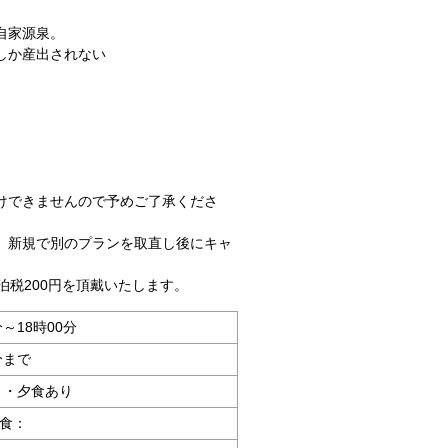
自家源泉。
しか産出されない
。
。
けできませんので予めご了承くださ
、新規で別のプランを取直し後にキャ
泊税200円を頂戴いたします。
分～18時00分
分まで
 ・夕食あり
食：