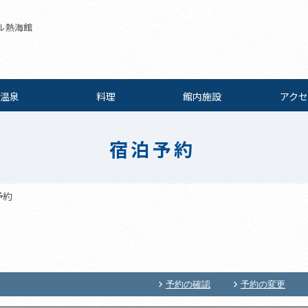
ル熱海館
温泉
料理
館内施設
アクセ
宿泊予約
予約
予約の確認
予約の変更