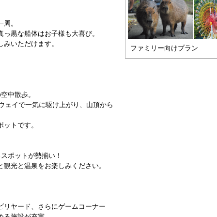
一周。
真っ黒な船体はお子様も大喜び。
しみいただけます。
ファミリー向けプラン
の空中散歩。
ープウェイで一気に駆け上がり、山頂から
。
ポットです。
るスポットが勢揃い！
と観光と温泉をお楽しみください。
ビリヤード、さらにゲームコーナー
める施設が充実。