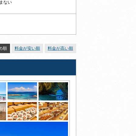
まない
め順
料金が安い順
料金が高い順