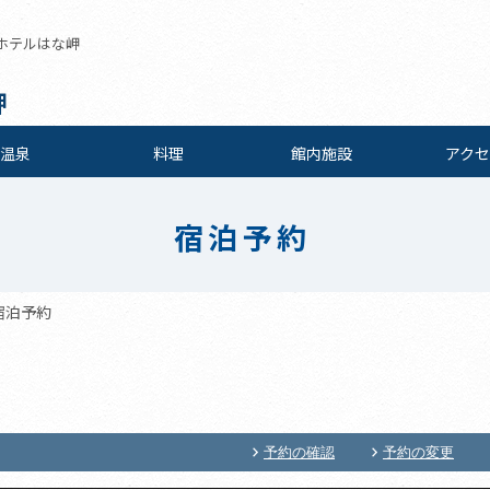
ホテルはな岬
岬
温泉
料理
館内施設
アクセ
宿泊予約
宿泊予約
予約の確認
予約の変更