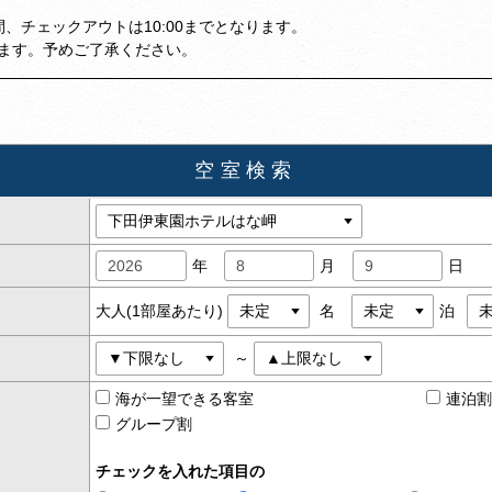
)の間、チェックアウトは10:00までとなります。
ります。予めご了承ください。
空室検索
年
月
日
大人(1部屋あたり)
名
泊
～
海が一望できる客室
連泊
グループ割
チェックを入れた項目の