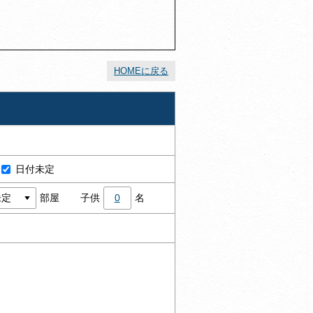
HOMEに戻る
日付未定
部屋
子供
0
名
割