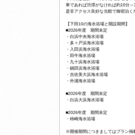
車であれば渋滞がなければ約10分～
是非アクセス良好な当館で御宿泊く
【下田10の海水浴場と開設期間】
■2026年度 期間未定
・白浜中央海水浴場
・多々戸浜海水浴場
・入田浜海水浴場
・田牛海水浴場
・九十浜海水浴場
・鍋田浜海水浴場
・吉佐美大浜海水浴場
・外浦海水浴場
■2026年度 期間未定
・白浜大浜海水浴場
■2026年度 期間未定
・柿崎海水浴場
※開催期間につきましてはプラン掲