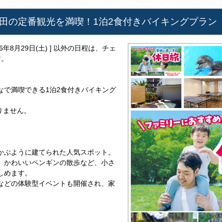
田の定番観光を満喫！1泊2食付きバイキングプラン
026年8月29日(土) ] 以外の日程は、チェ
す。
なで満喫できる1泊2食付きバイキング
りません。
かぶように建てられた人気スポット。
、かわいいペンギンの散歩など、小さ
しめます。
などの体験型イベントも開催され、家
。