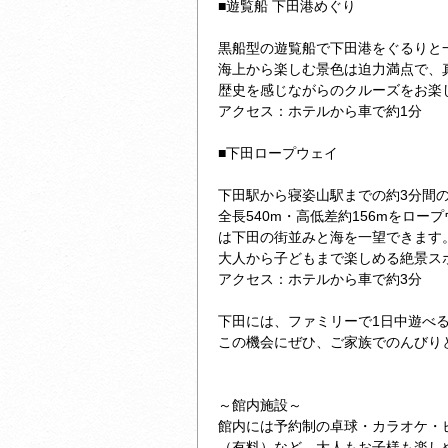
■遊覧船 下田港めぐり
黒船型の遊覧船で下田港をぐるりと
海上から楽しむ景色は迫力満点で、
歴史を感じながらのクルーズをお楽
アクセス：ホテルから車で約1分
■下田ロープウェイ
下田駅から寝姿山駅までの約3分間
全長540m・高低差約156mをロ
は下田の街並みと海を一望できます
大人から子どもまで楽しめる絶景ス
アクセス：ホテルから車で約3分
下田には、ファミリーで1日中遊べ
この機会にぜひ、ご家族でのんびり
～館内施設～
館内には予約制の卓球・カラオケ・
（有料）など、大人もお子様も楽し