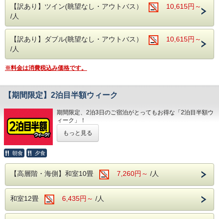
TEL：０５７０－０３６－７８０
【訳あり】ツイン(眺望なし・アウトバス）
10,615円～
※夕食付プランの場合、夕食バイキングの営業時間の都合
上、18時までにご到着ください。
/人
・チェックアウトは嬉しい11時！
※2026年7月18日(土)～2026年8月29日(土)のご宿泊はチェ
ックアウト時刻が10：00迄となります。
【訳あり】ダブル(眺望なし・アウトバス）
10,615円～
/人
■ご夕食
旬の素材にこだわった和・洋・中のバイキング料理
※料金は消費税込み価格です。
さらに、アルコール・ソフトドリンク飲み放題！
※夕食時間は当日ご宿泊のお客様の人数で変動する為、詳し
いお時間については当日ホテルへ直接お問合せ下さい。
（0570-036-780）
【期間限定】2泊目半額ウィーク
■ご朝食
期間限定、2泊3日のご宿泊がとってもお得な「2泊目半額ウ
和洋のバイキング ソフトドリンク飲み放題！
ィーク」！
対象 期間内の2泊3日のご利用で、2泊目が半額となります！
​■駐車場
もっと見る
※システムの仕様上、割引後の金額を2日間に分けて表示し
駐車場を分散しご用意しております。ご到着の際は直接フロ
ております。
ント近くまでお車でお越しください。
表記の金額から割引はされません。
朝食
夕食
マイクロバス（中型車以上）を駐車希望の方はホテルへ直接
お問合せ下さい。
素敵な料金内容はコチラ
大型バスの乗り入れ、駐車はできません。あらかじめご承知
【高層階・海側】和室10畳
7,260円～
/人
おきください。
◆和室・洋室
1泊目7,800円(消費税込8,580円)、2泊目3,900円(消費税込
＜往復バスについて＞
和室12畳
6,435円～
/人
4,290円)
上野・横浜発の往復バスをご希望のお客様
2泊合計11,700円(消費税込12,870円)を2日間に分けて
表示金額は「1泊あたり5,850円(消費税込6,435円)」となり
は、お電話にてホテルまでお問い合わせくだ