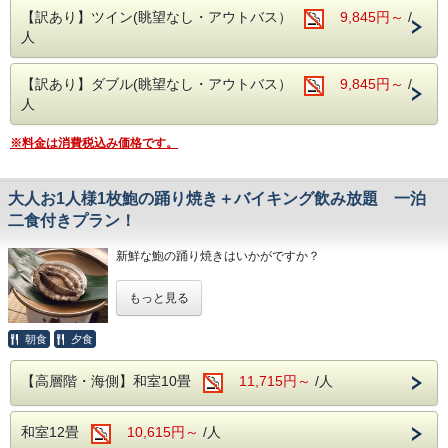
ん。
【訳あり】ツイン(眺望なし・アウトバス）
9,845円～
/
当館周辺には、珍しいワニや植物が楽しめる「熱川バナナワ
人
ニ園」や、迫力満点のホワイトタイガーに会える「伊豆アニ
マルキングダム」など、伊豆の魅力あふれるレジャースポッ
トが満載です。
【訳あり】ダブル(眺望なし・アウトバス）
9,845円～
/
人
当館自慢の大自然に囲まれた露天風呂や広々とした大浴場
へ。豊かな緑と温泉が、旅の疲れを優しく癒してくれます。
※料金は消費税込み価格です。
さらに、館内にはカラオケルームや卓球コーナーも完備！ご
家族やご友人と、夜まで思いっきりお楽しみいただけます。
（※カラオケ・卓球は当日フロントにて事前予約制となりま
す。お気軽にお申し付けください。）
大人お1人様1枚鮑の踊り焼き＋バイキング飲み放題 一泊
二食付きプラン！
​■チェックイン・チェックアウト
・チェックインは15時！
新鮮な鮑の踊り焼きはいかがですか？
※夕食付プランの場合、夕食バイキングの営業時間の都合
上、18時までにご到着ください。
新鮮な活鮑をお席で火を通し、コリコリとした触感が人気！
・チェックアウトは嬉しい11時！
もっと見る
ちょっと豪華にしたい時、一品追加にちょうどいいボリュー
※2026年7月18日(土)～2026年8月29日(土)のご宿泊はチ
ムと贅沢さです！
ェックアウト時刻が10：00迄となります。
朝食
夕食
お夕食のバイキングの他に、追加一品料理として「鮑の踊り
■ご夕食
焼き」を、大人の方1人１枚づづご用意させて頂きます。
旬の素材にこだわった和・洋・中のバイキング料理
【高層階・海側】和室10畳
11,715円～
/人
さらに、アルコール・ソフトドリンク飲み放題！
本来は当日１６時までの受付の一品料理。予約を取り忘れ
※夕食時間は当日ご宿泊のお客様の人数で変動する為、詳し
て、、、そんなこともこのプランのご予約であれば、お泊り
いお時間については当日ホテルへ直接お問合せ下さい。
和室12畳
10,615円～
/人
と一緒に「鮑の踊り焼き」も ご予約が出来るので簡単で
（0570-036-780）
す！