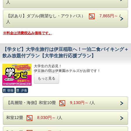
当館より車で約34分（約21Km）
人
当館自慢の大自然に囲まれた露天風呂や広々
・一碧湖 例年の見頃時期１１月中旬～１２月中旬
とした大浴場へ。豊かな緑と温泉が、旅の疲
春は、桜。秋は、紅葉と四季折々の趣が楽しめます
【訳あり】ダブル(眺望なし・アウトバス）
7,865円～
/
当館より車で約40分（約25Km）
れを優しく癒してくれます。さらに、館内に
人
はカラオケルームや卓球コーナーも完備！ご
周辺には「熱川バナナワニ園」や「伊豆アニマルキングダ
※料金は消費税込み価格です。
ム」など観光施設も充実！
家族やご友人と、夜まで思いっきりお楽しみ
いただけます。
館内では大自然に囲まれた露天風呂や大浴場で温泉を満喫で
きるほか、カラオケや卓球（当日フロント要予約）もお楽し
【学タビ】大学生旅行は伊豆稲取へ！一泊二食バイキング＋
（※カラオケ・卓球は当日フロントにて事前
みいただけます。
飲み放題付プラン【大学生旅行応援プラン】
予約制となります。お気軽にお申し付けくだ
＜チェックイン・チェックアウト＞
さい。）
大学生の方必見！
・チェックインは15時から！
伊豆旅の宿は伊東園ホテルズがお得です！
※夕食時間の都合上、18時までにご到着ください。
1部屋に2人以上の宿泊から料金が安くなります！
・チェックアウトは嬉しい11時！
​■チェックイン・チェックアウト
もっと見る
・チェックインは15時！
＜料金＞
＜お食事＞
1室2名様・・・1名様あたり500円(税込み550円)OFF!
・ご夕食
朝食
夕食
※夕食付プランの場合、夕食バイキングの
1室3名様・・・1名様あたり1,000円(税込み1100円)OFF!
旬の素材にこだわった和・洋・中のバイキング料理
営業時間の都合上、18時までにご到着くださ
1室4名様・・・1名様あたり1,500円(税込み1650円)OFF!
さらに、アルコール・ソフトドリンク飲み放題！
【高層階・海側】和室10畳
9,130円～
/人
1室5名様以上・・・1名様あたり2,000円(税込み2200
※お時間は当日フロントにてご案内いたします（問合せ：
い。
円)OFF!
0570-036-780）。
・チェックアウトは嬉しい11時！
和室12畳
8,030円～
/人
【注意事項】
・ご朝食
※2026年7月18日(土)～2026年8月29日
※全員が学生のグループに限ります。
和洋のバイキング ソフトドリンク飲み放題！
(土)のご宿泊はチェックアウト時刻が10：00
※チェックイン時に学生証をご提示ください。