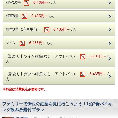
ます。
和室10畳
6,435円～
/人
さい。
◆高層階
TEL：０５７０－０３６－７８０
1泊目8,800円(消費税込9,680円)、2泊目4,400円(消費税込
和室8畳
6,435円～
/人
4,840円)
2泊合計13,200円(消費税込14,520円)を2日間に分けて
表示金額は「1泊あたり6.600円(消費税込7,260円)」となり
和室8畳（駐車場前）
6,435円～
/人
ます。
※例)に記載の金額は、
ホテルの最もスタンダードな料金を
ツイン
6,435円～
/人
ベースに
記載してください。
※キャンセル料の算出方法に関しては、2泊目半額ウィーク
のみ従来通りの計算方法を採用します。ご注意ください。
【訳あり】ツイン(眺望なし・アウトバス）
6,435円～
/
<対象期間>
人
2026年
【訳あり】ダブル(眺望なし・アウトバス）
6,435円～
/
8月23日～8月28日
人
9月6日～9月11日
※料金は消費税込み価格です。
10月4日～10月9日
11月15日～11月20日
<注意事項>
ファミリーで伊豆の紅葉を見に行こうよう！1泊2食バイキ
ング飲み放題付プラン
上記、期間内で2泊できる日程でのご利用が
可能となります。