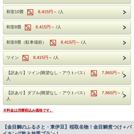
TEL：０５７０－０３６－７８０
※さざえのつかみ捕り大会
アクセス：当館よりお車で約5分(徒歩約20分）
駐車場を分散しご用意しております。ご到着
期間：7月27日～7月29日
和室10畳
8,415円～
/人
の際は直接フロント近くまでお車でお越しく
※ちびっこ縁日
ださい。
アクセス：稲取旅館組合
和室8畳
8,415円～
/人
マイクロバス（中型車以上）を駐車希望の方
当館よりお車で約4分(徒歩約16分）
期間：8月3日～8月5日
はホテルへ直接お問合せ下さい。
和室8畳（駐車場前）
8,415円～
/人
大型バスの乗り入れ、駐車はできません。あ
らかじめご承知おきください。
当館周辺には、珍しいワニや植物が楽しめる「熱川バナナワ
ツイン
8,415円～
/人
ニ園」や、迫力満点のホワイトタイガーに会える「伊豆アニ
マルキングダム」など、伊豆の魅力あふれるレジャースポッ
＜往復バスについて＞
トが満載です。
上野・横浜発の往復バスをご希望のお客様
【訳あり】ツイン(眺望なし・アウトバス）
7,865円～
/
当館自慢の大自然に囲まれた露天風呂や広々とした大浴場
人
は、お電話にてホテルまでお問い合わせくだ
へ。豊かな緑と温泉が、旅の疲れを優しく癒してくれます。
さい。
さらに、館内にはカラオケルームや卓球コーナーも完備！ご
家族やご友人と、夜まで思いっきりお楽しみいただけます。
【訳あり】ダブル(眺望なし・アウトバス）
7,865円～
/
TEL：０５７０－０３６－７８０
（※カラオケ・卓球は当日フロントにて事前予約制となりま
人
す。お気軽にお申し付けください。）
※料金は消費税込み価格です。
＜チェックイン・チェックアウト＞
・チェックインは15時から！
※夕食時間の都合上、18時までにご到着ください。
【金目鯛のふるさと・東伊豆】稲取名物！金目鯛煮つけ＋バ
・チェックアウトは10時！
イキング飲み放題プラン！