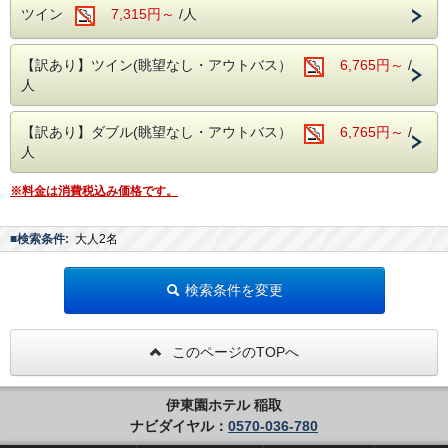
ツイン
7,315円～
/人
さらに、館内にはカラオケルームや卓球コー
ナーも完備！ご家族やご友人と、夜まで思い
っきりお楽しみいただけます。
【訳あり】ツイン(眺望なし・アウトバス）
6,765円～
/
人
（※カラオケ・卓球は当日フロントにて事前
予約制となります。お気軽にお申し付けくだ
【訳あり】ダブル(眺望なし・アウトバス）
6,765円～
/
さい。）
人
＜チェックイン・チェックアウト＞
※料金は消費税込み価格です。
・チェックインは15時から！
・チェックアウトは嬉しい11時！
■検索条件:
大人2名
※2026年7月18日(土)～2026年8月29日
(土)のご宿泊はチェックアウト時刻が10：00
検索条件を変更
迄となります。
このページのTOPへ
＜駐車場(無料)＞
駐車場を分散しご用意しております。ご到着
伊東園ホテル 稲取
の際は直接フロント近くまでお車でお越しく
ナビダイヤル：
0570-036-780