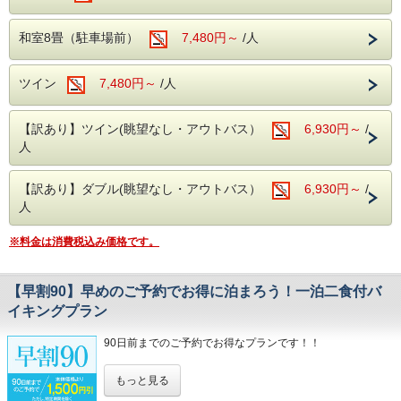
さらに、館内にはカラオケルームや卓球コーナーも完備！ご
はホテルへ直接お問合せ下さい。
家族やご友人と、夜まで思いっきりお楽しみいただけます。
（※カラオケ・卓球は当日フロントにて事前予約制となりま
大型バスの乗り入れ、駐車はできません。あ
和室8畳（駐車場前）
7,480円～
/人
す。お気軽にお申し付けください。）
らかじめご承知おきください。
【注意事項】
​■チェックイン・チェックアウト
※静岡県にお住まいの方限定のプランとなり
ツイン
7,480円～
/人
・チェックインは15時！
＜往復バスについて＞
※夕食付プランの場合、夕食バイキングの営業時間の都合
ます。
上、18時までにご到着ください。
上野・横浜発の往復バスをご希望のお客様
チェックイン時に代表者の方は免許証や保
【訳あり】ツイン(眺望なし・アウトバス）
6,930円～
/
・チェックアウトは嬉しい11時！
は、お電話にてホテルまでお問い合わせくだ
※2026年7月18日(土)～2026年8月29日(土)のご宿泊はチ
人
険証などご住所が証明できるものをご提示く
ェックアウト時刻が10：00迄となります。
さい。
ださい。
TEL：０５７０－０３６－７８０
【訳あり】ダブル(眺望なし・アウトバス）
■ご夕食
6,930円～
/
※ご宿泊される方の中に静岡県にお住まいの
旬の素材にこだわった和・洋・中のバイキング料理
人
方がお一人もいらっしゃらない場合、通常の
さらに、アルコール・ソフトドリンク飲み放題！
※夕食時間は当日ご宿泊のお客様の人数で変動する為、詳し
バイキングプランの料金となりますので、ご
※料金は消費税込み価格です。
いお時間については当日ホテルへ直接お問合せ下さい。
注意ください。
（0570-036-780）
※各種割引券との併用はできません。
■ご朝食
【早割90】早めのご予約でお得に泊まろう！一泊二食付バ
和洋のバイキング ソフトドリンク飲み放題！
イキングプラン
当館周辺には、珍しいワニや植物が楽しめる
​■駐車場
「熱川バナナワニ園」や、迫力満点のホワイ
90日前までのご予約でお得なプランです！！
駐車場を分散しご用意しております。ご到着の際は直接フロ
ント近くまでお車でお越しください。
トタイガーに会える「伊豆アニマルキングダ
早期ご予約でご宿泊料金がお得になる【早割プラン】
マイクロバス（中型車以上）を駐車希望の方はホテルへ直接
もっと見る
ム」など、伊豆の魅力あふれるレジャースポ
ご宿泊予定日より90日以上前のご予約で、なんと
お問合せ下さい。
大人１人様あたり1500円(税込み1650円)お安くお泊りいた