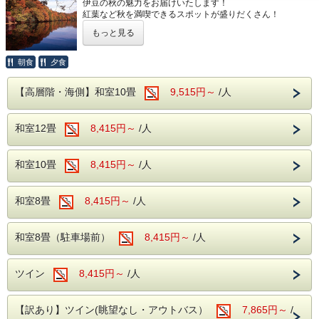
伊豆の秋の魅力をお届けいたします！
期間に含まれない日程は、ご利用いただけま
紅葉など秋を満喫できるスポットが盛りだくさん！
せんので、ご注意ください。
もっと見る
伊豆の紅葉は、例年１１月中旬から１２月上旬にかけ
2泊限定のプランとなります。
て・・・ 伊豆半島の気候は、温暖のために色づきが本州よ
りやや遅め「日本一遅い紅葉」です。
朝食
夕食
ご予約後に1泊、3泊以上に変更される場合は
【秋を満喫できるスポットのご紹介】
【高層階・海側】和室10畳
9,515円～
/人
通常プランの料金となります。
・細野高原すすき野原 例年の見頃時期１０月中旬～１１月
優待券(サービス券・割引券)はご利用いただ
中旬
和室12畳
8,415円～
/人
紅葉といえばもみじやカエデの「赤」ですがすすきの紅葉
けないプランになります。
も
販売金額は、値引き後の金額になります。
いかがでしょうか？夕日に染まったすすき野原は、
まるで「黄金の海」のように。
和室10畳
8,415円～
/人
当館より車で約15分（約5.3Kｍ）
表示されている料金は1泊あたりに按分した
・河津七滝 例年の見頃時期１１月下旬～１２月上旬
金額になります。
和室8畳
8,415円～
/人
七滝と書いて、（ななだる）と読みます。
河津川上流から流れる７つの滝を眺めながら、
紅葉をお楽しみいただけることと思います。
当館周辺には、珍しいワニや植物が楽しめる
和室8畳（駐車場前）
8,415円～
/人
当館より車で20分（約20Km）
「熱川バナナワニ園」や、迫力満点のホワイ
・大室山 例年の見頃時期１１月中旬～１２月中旬
トタイガーに会える「伊豆アニマルキングダ
ツイン
8,415円～
/人
大室山といえば真ん中がくぼんでいる不思議な形の山です
ム」など、伊豆の魅力あふれるレジャースポ
ね。
秋は、すすきが緑から黄金へ変化して、
ットが満載です。
【訳あり】ツイン(眺望なし・アウトバス）
7,865円～
/
周辺の山々も赤く染まる絶景の紅葉鑑賞スポットです。