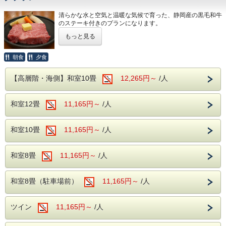
・チェックアウトは嬉しい11時！
清らかな水と空気と温暖な気候で育った、静岡産の黒毛和牛
※2026年7月18日(土)～2026年8月29日(土)のご宿泊はチ
のステーキ付きのプランになります。
ェックアウト時刻が10：00迄となります。
しずおか和牛の特徴は、さっぱりとしていてとろける口当た
もっと見る
りと濃厚な旨味をお楽しみいただけるきめ細やかなサシで
■ご夕食
す。
旬の素材にこだわった和・洋・中のバイキング料理
地物の和牛を、お肉本来の味を活かしたステーキでお楽しみ
さらに、アルコール・ソフトドリンク飲み放題！
朝食
夕食
くださいませ。
※夕食時間は当日ご宿泊のお客様の人数で変動する為、詳し
いお時間については当日ホテルへ直接お問合せ下さい。
【高層階・海側】和室10畳
12,265円～
/人
※ステーキは大人の方のみのご提供となります。。
（0570-036-780）
※小学生以下のお子様にもステーキをご希望の場合は、
別途￥2,750（税込）にて承ります。
■ご朝食
和室12畳
11,165円～
/人
※ご提供はお夕食時になります。
和洋のバイキング ソフトドリンク飲み放題！
当館周辺には、珍しいワニや植物が楽しめる「熱川バナナワ
​■駐車場
ニ園」や、迫力満点のホワイトタイガーに会える「伊豆アニ
和室10畳
駐車場を分散しご用意しております。ご到着の際は直接フロ
11,165円～
/人
マルキングダム」など、伊豆の魅力あふれるレジャースポッ
ント近くまでお車でお越しください。
トが満載です。
マイクロバス（中型車以上）を駐車希望の方はホテルへ直接
お問合せ下さい。
和室8畳
11,165円～
/人
当館自慢の大自然に囲まれた露天風呂や広々とした大浴場
大型バスの乗り入れ、駐車はできません。あらかじめご承知
へ。豊かな緑と温泉が、旅の疲れを優しく癒してくれます。
おきください。
さらに、館内にはカラオケルームや卓球コーナーも完備！ご
和室8畳（駐車場前）
11,165円～
/人
家族やご友人と、夜まで思いっきりお楽しみいただけます。
＜往復バスについて＞
（※カラオケ・卓球は当日フロントにて事前予約制となりま
上野・横浜発の往復バスをご希望のお客様
す。お気軽にお申し付けください。）
ツイン
11,165円～
/人
は、お電話にてホテルまでお問い合わせくだ
​■チェックイン・チェックアウト
さい。
・チェックインは15時！