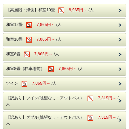
チェックインはのんびり24：00までOK!!
和洋のバイキング ソフトドリンク飲み放題！
夕食時間は別の予定で過ごしたい･･･というあなたへ。
【高層階・海側】和室10畳
8,965円～
/人
仕事の都合上、夕食時間には間に合わない･･･というあなた
​■駐車場
へ。
駐車場を分散しご用意しております。ご到着の際は直接フロ
ント近くまでお車でお越しください。
和室12畳
7,865円～
/人
当館周辺には、珍しいワニや植物が楽しめる「熱川バナナワ
マイクロバス（中型車以上）を駐車希望の方はホテルへ直接
ニ園」や、迫力満点のホワイトタイガーに会える「伊豆アニ
お問合せ下さい。
マルキングダム」など、伊豆の魅力あふれるレジャースポッ
大型バスの乗り入れ、駐車はできません。あらかじめご承知
トが満載です。
和室10畳
7,865円～
/人
おきください。
当館自慢の大自然に囲まれた露天風呂や広々とした大浴場
＜往復バスについて＞
へ。豊かな緑と温泉が、旅の疲れを優しく癒してくれます。
和室8畳
7,865円～
/人
上野・横浜発の往復バスをご希望のお客様
さらに、館内にはカラオケルームや卓球コーナーも完備！ご
家族やご友人と、夜まで思いっきりお楽しみいただけます。
は、お電話にてホテルまでお問い合わせくだ
（※カラオケ・卓球は当日フロントにて事前予約制となりま
和室8畳（駐車場前）
7,865円～
/人
さい。
す。お気軽にお申し付けください。）
TEL：０５７０－０３６－７８０
​■チェックイン・チェックアウト
ツイン
7,865円～
/人
・チェックインは15時！
※夕食付プランの場合、夕食バイキングの営業時間の都合
上、18時までにご到着ください。
【訳あり】ツイン(眺望なし・アウトバス）
7,315円～
/
・チェックアウトは嬉しい11時！
※2026年7月18日(土)～2026年8月29日(土)のご宿泊はチェ
人
ックアウト時刻が10：00迄となります。
■ご夕食
【訳あり】ダブル(眺望なし・アウトバス）
7,315円～
/
旬の素材にこだわった和・洋・中のバイキング料理
人
さらに、アルコール・ソフトドリンク飲み放題！