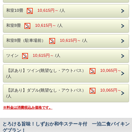
■ご朝食
＜注意事項＞
和室10畳
和洋のバイキング ソフトドリンク飲み放題！
10,615円～
/人
大人の方お1人様鮑の踊り焼きが1枚セットとなりますの
で、例えば2名様で1品の注文をご希望の場合はスタンダー
​■駐車場
ドプランをご予約の上、お電話で別注料理をご予約くださ
駐車場を分散しご用意しております。ご到着の際は直接フロ
和室8畳
10,615円～
/人
い。
ント近くまでお車でお越しください。
入荷状況により別注料理をお出しできない場合は、通常料
マイクロバス（中型車以上）を駐車希望の方はホテルへ直接
金でのご案内となります。
お問合せ下さい。
和室8畳（駐車場前）
10,615円～
/人
このプランは食材の関係上、2日前までのご予約となりま
大型バスの乗り入れ、駐車はできません。あらかじめご承知
す。
おきください。
ご予約後、鮑を別のお料理への変更は承っておりません。
ツイン
10,615円～
/人
＜往復バスについて＞
当館周辺には、珍しいワニや植物が楽しめる「熱川バナナワ
上野・横浜発の往復バスをご希望のお客様
ニ園」や、迫力満点のホワイトタイガーに会える「伊豆アニ
【訳あり】ツイン(眺望なし・アウトバス）
10,065円～
は、お電話にてホテルまでお問い合わせくだ
マルキングダム」など、伊豆の魅力あふれるレジャースポッ
トが満載です。
/人
さい。
TEL：０５７０－０３６－７８０
当館自慢の大自然に囲まれた露天風呂や広々とした大浴場
へ。豊かな緑と温泉が、旅の疲れを優しく癒してくれます。
【訳あり】ダブル(眺望なし・アウトバス）
10,065円～
さらに、館内にはカラオケルームや卓球コーナーも完備！ご
/人
家族やご友人と、夜まで思いっきりお楽しみいただけます。
（※カラオケ・卓球は当日フロントにて事前予約制となりま
※料金は消費税込み価格です。
す。お気軽にお申し付けください。）
​■チェックイン・チェックアウト
・チェックインは15時！
とろける旨味！しずおか和牛ステーキ付 一泊二食バイキン
※夕食付プランの場合、夕食バイキングの営業時間の都合
グプラン！
上、18時までにご到着ください。