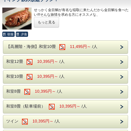
＜お食事＞
せっかく金目鯛が有名な稲取に来たんだから金目鯛を食べた
・ご夕食
い!!!そんな旅情を求める方にオススメな、
旬の素材にこだわった和・洋・中のバイキング料理
金目鯛の煮付けがついたプランがございます！
さらに、アルコール・ソフトドリンク飲み放題！
もっと見る
金目鯛丸々1匹を稲取風の甘辛い濃厚なタレで煮付けた、ボ
※夕食時間は当日ご宿泊のお客様の人数で変動する為、詳
リュームたっぷりの人気No１の一品料理をどうぞご賞味あ
しいお時間については当日ホテルへ直接お問合せ下さい。
朝食
夕食
れ
（0570-036-780）
【高層階・海側】和室10畳
11,495円～
/人
お夕食のバイキングの他に、追加一品料理として「金目鯛の
・ご朝食
煮付け」を、大人の方1人１皿づづご用意させて頂きます。
和洋のバイキング ソフトドリンク飲み放題！
和室12畳
10,395円～
/人
本来は当日１６時までの受付の一品料理。予約を取り忘れ
て、、、
＜駐車場(無料)＞
そんなこともこのプランのご予約であれば、お泊りと一緒に
駐車場を分散しご用意しております。ご到着の際は直接フロ
「金目鯛の煮付け」も ご予約が出来るので簡単です！
和室10畳
ント近くまでお車でお越しください。
10,395円～
/人
マイクロバス（中型車以上）、またはバイクでのご来館を駐
＜注意事項＞
車希望の方はホテルへ直接お問合せ下さい。
大人の方お1人様金目鯛1尾セットとなりますので、例え
大型車の乗り入れ、駐車はできません。あらかじめご承知お
和室8畳
10,395円～
/人
ば2名様で1品の注文をご希望の場合はスタンダードプラン
きください。
をご予約の上、お電話で別注料理をご予約いただきますよう
お願い申し上げます。
和室8畳（駐車場前）
10,395円～
/人
入荷状況により別注料理をお出しできない場合は、通常料
金でのご案内となります。
このプランは食材の関係上、2日前までのご予約となりま
ツイン
10,395円～
/人
す。
ご予約後、金目鯛を別のお料理への変更は承っておりませ