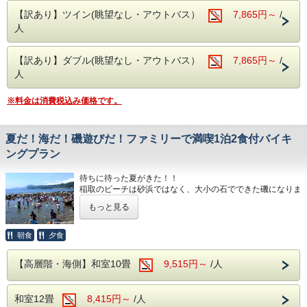
・チェックアウトは嬉しい11時！
駐車場を分散しご用意しております。ご到着の際は直接フロ
い。
【訳あり】ツイン(眺望なし・アウトバス）
7,865円～
/
※2026年7月18日(土)～2026年8月29日(土)のご宿泊はチ
ント近くまでお車でお越しください。
・チェックアウトは嬉しい11時！
ェックアウト時刻が10：00迄となります。
人
マイクロバス（中型車以上）を駐車希望の方はホテルへ直接
お問合せ下さい。
※2026年7月18日(土)～2026年8月29日
■ご夕食
大型バスの乗り入れ、駐車はできません。あらかじめご承知
(土)のご宿泊はチェックアウト時刻が10：00
旬の素材にこだわった和・洋・中のバイキング料理
【訳あり】ダブル(眺望なし・アウトバス）
7,865円～
/
おきください。
さらに、アルコール・ソフトドリンク飲み放題！
人
迄となります。
※夕食時間は当日ご宿泊のお客様の人数で変動する為、詳し
いお時間については当日ホテルへ直接お問合せ下さい。
※料金は消費税込み価格です。
（0570-036-780）
■ご夕食
旬の素材にこだわった和・洋・中のバイキン
■ご朝食
和洋のバイキング ソフトドリンク飲み放題！
夏だ！海だ！磯遊びだ！ファミリーで満喫1泊2食付バイキ
グ料理
ングプラン
さらに、アルコール・ソフトドリンク飲み放
​■駐車場
駐車場を分散しご用意しております。ご到着の際は直接フロ
題！
待ちに待った夏がきた！！
ント近くまでお車でお越しください。
稲取のビーチは砂浜ではなく、大小の石でできた磯になりま
※夕食時間は当日ご宿泊のお客様の人数で変
マイクロバス（中型車以上）を駐車希望の方はホテルへ直接
す。
お問合せ下さい。
動する為、詳しいお時間については当日ホテ
もっと見る
ありきたりじゃあつまらない！
大型バスの乗り入れ、駐車はできません。あらかじめご承知
いつもと違うアツい夏を是非ともご堪能ください！
ルへ直接お問合せ下さい。（0570-036-780）
おきください。
朝食
夕食
夏のおすすめイベントはコチラ、
＜往復バスについて＞
■ご朝食
上野・横浜発の往復バスをご希望のお客様
【高層階・海側】和室10畳
9,515円～
/人
※稲取温泉 磯 Sea Garden IKEJIRI
和洋のバイキング ソフトドリンク飲み放題！
は、お電話にてホテルまでお問い合わせくだ
アクセス：当館よりお車で約5分(徒歩約20分）
期間：7月18日～8月31日
さい。
和室12畳
8,415円～
/人
​■駐車場