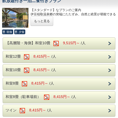
飲放題付き一泊二食付きプラン
す。“ムーンロード”と呼ばれる幻想的な光景
トが満載です。
は、まさにロマンチックな夜の贈りもの。恋
【スタンダード】なプランのご案内
当館自慢の大自然に囲まれた露天風呂や広々とした大浴場
人やご夫婦で、静かな海辺の夜をぜひご堪能
伊豆稲取温泉郷の突端にたたずみ、自然と絶景が堪能できる
へ。豊かな緑と温泉が、旅の疲れを優しく癒してくれます。
ロケーション抜群の宿。
さらに、館内にはカラオケルームや卓球コーナーも完備！ご
ください。
もっと見る
東伊豆の温暖な気候の中、鮮やかな空、心地よい潮騒の響
家族やご友人と、夜まで思いっきりお楽しみいただけます。
き、水平線の彼方に浮かぶ伊豆七島など、
（※カラオケ・卓球は当日フロントにて事前予約制となりま
晴れた日には飽きることのない景観が訪れる方々を迎えてく
朝食
夕食
す。お気軽にお申し付けください。）
当館自慢の大自然に囲まれた露天風呂や広々
れます。
とした大浴場へ。豊かな緑と温泉が、旅の疲
なんとさらに夕食はアルコール・ソフトドリンク【無料】で
<チェックイン・チェックアウト>
【高層階・海側】和室10畳
9,515円～
/人
飲み放題！
・チェックインは15時！
れを優しく癒してくれます。さらに、館内に
※夕食付プランの場合、夕食バイキングの営業時間の都合
はカラオケルームや卓球コーナーも完備！ご
当館周辺には、珍しいワニや植物が楽しめる「熱川バナナワ
上、18時までにご到着ください。
和室12畳
8,415円～
/人
ニ園」や、迫力満点のホワイトタイガーに会える「伊豆アニ
・チェックアウトは嬉しい11時！
家族やご友人と、夜まで思いっきりお楽しみ
マルキングダム」など、伊豆の魅力あふれるレジャースポッ
※2026年7月18日(土)～2026年8月29日(土)のご宿泊はチ
いただけます。
トが満載です。
ェックアウト時刻が10：00迄となります。
和室10畳
8,415円～
/人
（※カラオケ・卓球は当日フロントにて事前
当館自慢の大自然に囲まれた露天風呂や広々とした大浴場
<ご夕食>
予約制となります。お気軽にお申し付けくだ
へ。豊かな緑と温泉が、旅の疲れを優しく癒してくれます。
旬の素材にこだわった和・洋・中のバイキング料理
さらに、館内にはカラオケルームや卓球コーナーも完備！ご
和室8畳
8,415円～
/人
さらに、アルコール・ソフトドリンク飲み放題！
さい。）
家族やご友人と、夜まで思いっきりお楽しみいただけます。
※夕食時間は当日ご宿泊のお客様の人数で変動する為、詳し
（※カラオケ・卓球は当日フロントにて事前予約制となりま
いお時間については当日ホテルへ直接お問合せ下さい。
す。お気軽にお申し付けください。）
（0570-036-780）
和室8畳（駐車場前）
​■チェックイン・チェックアウト
8,415円～
/人
・チェックインは15時！
​■チェックイン・チェックアウト
<ご朝食>
・チェックインは15時！
和洋のバイキング ソフトドリンク飲み放題！
※夕食付プランの場合、夕食バイキングの
ツイン
8,415円～
/人
※夕食付プランの場合、夕食バイキングの営業時間の都合
営業時間の都合上、18時までにご到着くださ
上、18時までにご到着ください。
<駐車場>