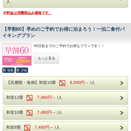
人
(土)のご宿泊はチェックアウト時刻が10：00
※夕食付プランの場合、夕食バイキングの営業時間の都合
上、18時までにご到着ください。
迄となります。
※料金は消費税込み価格です。
・チェックアウトは嬉しい11時！
※2026年7月18日(土)～2026年8月29日(土)のご宿泊はチ
ェックアウト時刻が10：00迄となります。
■ご夕食
【早割60】早めのご予約でお得に泊まろう！一泊二食付バ
旬の素材にこだわった和・洋・中のバイキン
■ご夕食
イキングプラン
旬の素材にこだわった和・洋・中のバイキング料理
グ料理
さらに、アルコール・ソフトドリンク飲み放題！
さらに、アルコール・ソフトドリンク飲み放
60日前までのご予約でお得なプランです！！
※夕食時間は当日ご宿泊のお客様の人数で変動する為、詳し
いお時間については当日ホテルへ直接お問合せ下さい。
題！
早期ご予約でご宿泊料金がお得になる【早割プラン】
（0570-036-780）
もっと見る
※夕食時間は当日ご宿泊のお客様の人数で変
ご宿泊予定日より60日以上前のご予約で、なんと
大人１人様あたり1000円(税込み1100円)お安くお泊りいた
■ご朝食
動する為、詳しいお時間については当日ホテ
だけます♪♪
和洋のバイキング ソフトドリンク飲み放題！
朝食
夕食
ルへ直接お問合せ下さい。（0570-036-780）
※注意事項※
​■駐車場
【高層階・海側】和室10畳
8,580円～
/人
本プランはキャンセルポリシーが通常と異なります。
駐車場を分散しご用意しております。ご到着の際は直接フロ
■ご朝食
（早割プランキャンセルポリシー）
ント近くまでお車でお越しください。
30日前～8日前まで・・・ご宿泊料金の5%。
マイクロバス（中型車以上）を駐車希望の方はホテルへ直接
和洋のバイキング ソフトドリンク飲み放題！
和室12畳
7,480円～
/人
7日前～2日前まで・・・ご宿泊料金の20％
お問合せ下さい。
前日・・・ご宿泊料金の40％
大型バスの乗り入れ、駐車はできません。あらかじめご承知
当日・・・ご宿泊料金の50％
おきください。
​■駐車場
無連絡・・・ご宿泊料金の100％
和室10畳
7,480円～
/人
駐車場を分散しご用意しております。ご到着
＜往復バスについて＞
上記キャンセルポリシーをご確認の上、ご承諾いただける場
の際は直接フロント近くまでお車でお越しく
上野・横浜発の往復バスをご希望のお客様
合のみご予約ください。
和室8畳
7,480円～
/人
ださい。
は、お電話にてホテルまでお問い合わせくだ