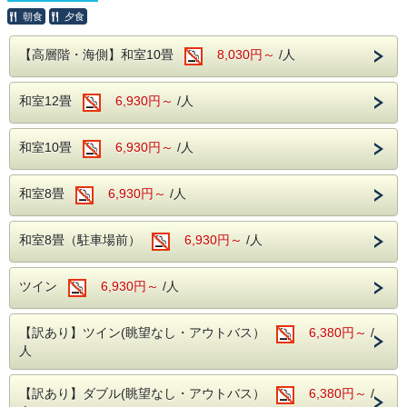
大型バスの乗り入れ、駐車はできません。あらかじめご承知
ットが満載です。
だけます♪♪
おきください。
朝食
夕食
※注意事項※
＜往復バスについて＞
当館自慢の大自然に囲まれた露天風呂や広々
【高層階・海側】和室10畳
8,030円～
/人
本プランはキャンセルポリシーが通常と異なります。
上野・横浜発の往復バスをご希望のお客様
とした大浴場へ。豊かな緑と温泉が、旅の疲
（早割プランキャンセルポリシー）
は、お電話にてホテルまでお問い合わせくだ
30日前～8日前まで・・・ご宿泊料金の5%。
れを優しく癒してくれます。さらに、館内に
和室12畳
6,930円～
/人
7日前～2日前まで・・・ご宿泊料金の20％
さい。
はカラオケルームや卓球コーナーも完備！ご
前日・・・ご宿泊料金の40％
TEL：０５７０－０３６－７８０
当日・・・ご宿泊料金の50％
家族やご友人と、夜まで思いっきりお楽しみ
無連絡・・・ご宿泊料金の100％
和室10畳
6,930円～
/人
いただけます。
上記キャンセルポリシーをご確認の上、ご承諾いただける場
（※カラオケ・卓球は当日フロントにて事前
合のみご予約ください。
和室8畳
6,930円～
/人
予約制となります。お気軽にお申し付けくだ
当館周辺には、珍しいワニや植物が楽しめる「熱川バナナワ
さい。）
ニ園」や、迫力満点のホワイトタイガーに会える「伊豆アニ
和室8畳（駐車場前）
6,930円～
/人
マルキングダム」など、伊豆の魅力あふれるレジャースポッ
トが満載です。
​■チェックイン・チェックアウト
ツイン
6,930円～
/人
・チェックインは15時！
当館自慢の大自然に囲まれた露天風呂や広々とした大浴場
へ。豊かな緑と温泉が、旅の疲れを優しく癒してくれます。
※夕食付プランの場合、夕食バイキングの
さらに、館内にはカラオケルームや卓球コーナーも完備！ご
営業時間の都合上、18時までにご到着くださ
【訳あり】ツイン(眺望なし・アウトバス）
6,380円～
/
家族やご友人と、夜まで思いっきりお楽しみいただけます。
（※カラオケ・卓球は当日フロントにて事前予約制となりま
人
い。
す。お気軽にお申し付けください。）
・チェックアウトは嬉しい11時！
​■チェックイン・チェックアウト
【訳あり】ダブル(眺望なし・アウトバス）
6,380円～
/
※2026年7月18日(土)～2026年8月29日
・チェックインは15時！