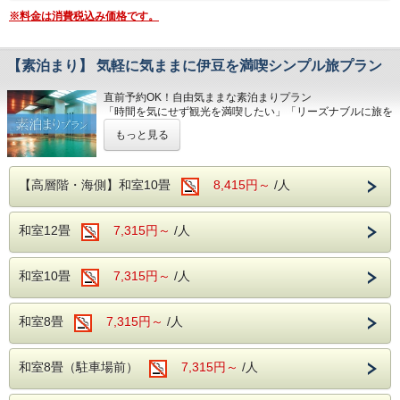
※夕食時間は当日ご宿泊のお客様の人数で変動する為、詳し
※料金は消費税込み価格です。
いお時間については当日ホテルへ直接お問合せ下さい。
（0570-036-780）
■ご朝食
【素泊まり】 気軽に気ままに伊豆を満喫シンプル旅プラン
和洋のバイキング ソフトドリンク飲み放題！
直前予約OK！自由気ままな素泊まりプラン
​■駐車場
「時間を気にせず観光を満喫したい」「リーズナブルに旅を
駐車場を分散しご用意しております。ご到着の際は直接フロ
楽しみたい」そんな方にぴったりの、お食事なし・素泊まり
ント近くまでお車でお越しください。
もっと見る
プランです！
マイクロバス（中型車以上）を駐車希望の方はホテルへ直接
当館周辺には、珍しいワニや植物が楽しめる
お問合せ下さい。
大型バスの乗り入れ、駐車はできません。あらかじめご承知
「熱川バナナワニ園」や、迫力満点のホワイ
【高層階・海側】和室10畳
8,415円～
/人
おきください。
トタイガーに会える「伊豆アニマルキングダ
＜往復バスについて＞
ム」など、伊豆の魅力あふれるレジャースポ
和室12畳
7,315円～
/人
上野・横浜発の往復バスをご希望のお客様は、お電話にてホ
ットが満載です。
テルまでお問い合わせください。
TEL：０５７０－０３６－７８０
和室10畳
7,315円～
/人
お食事はついておりませんが、現地での自由
な行程を組めるのが 素泊まりプランのいいと
和室8畳
7,315円～
/人
ころ。当館自慢の大自然に囲まれた露天風呂
や広々とした大浴場へ。豊かな緑と温泉が、
和室8畳（駐車場前）
7,315円～
/人
旅の疲れを優しく癒してくれます。