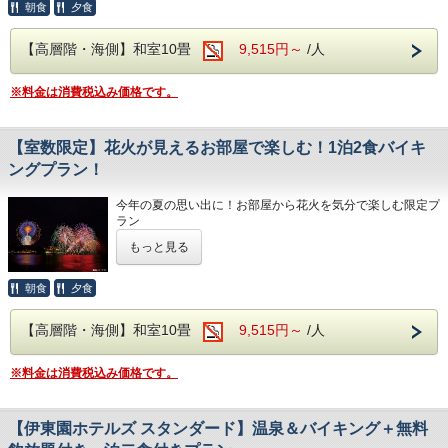
朝食
夕食
大切な人と大切な時間を特別な空間で過ごし
たい。
【高層階・海側】和室10畳
9,515円～
/人
そのようなお客様にぴったりのプランをご用
※料金は消費税込み価格です。
意させていただきました。
お部屋は海と山を望める天城館10畳となり、
【室数限定】花火が見えるお部屋で楽しむ！1泊2食バイキ
昼間は青く綺麗な海、夜は暗い海に船の灯り
ングプラン！
が見えて神秘的な光景に。
今年の夏の思い出に！お部屋から花火を気分で楽しむ限定プ
ラン
お部屋の窓から美しい花火がご覧いただける特別なプランで
もっと見る
す！客室数に限りがあるため、どうぞお早めにご予約くださ
い。
当館周辺には、珍しいワニや植物が楽しめる
朝食
夕食
<花火の日程>
「熱川バナナワニ園」や、迫力満点のホワイ
7月22日、7月24日、8月26日、8月28日
【高層階・海側】和室10畳
9,515円～
/人
20:30～
トタイガーに会える「伊豆アニマルキングダ
ム」など、伊豆の魅力あふれるレジャースポ
ご家族、カップル、お友達同士で、笑顔あふれる楽しいひと
※料金は消費税込み価格です。
ときをお過ごしいただけます。
ットが満載です。
東伊豆の海では、月齢と天候に恵まれると、
当館周辺には、珍しいワニや植物が楽しめる「熱川バナナワ
【伊東園ホテルズ スタンダード】温泉＆バイキング＋無料
ニ園」や、迫力満点のホワイトタイガーに会える「伊豆アニ
水平線から昇る月が海面に光の道を描きま
マルキングダム」など、伊豆の魅力あふれるレジャースポッ