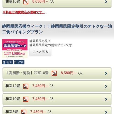
※20歳未満の方の飲酒・喫煙は固くお断りいたします。
和室10畳
＜駐車場(無料)＞
8,030円～
/人
迄となります。
※中学生・高校生はプラン対象外となります。
ご到着時は直接フロント付近までお越しください。
※ご宿泊予定日までに学生証を所属校へ返却される予定の方
※マイクロバスでお越しの方は事前にお問い合わせください
※料金は消費税込み価格です。
は、
（大型車は駐車不可）。
■ご夕食
事前に学生証の顔写真と在学証明となるページのコピーを
旬の素材にこだわった和・洋・中のバイキン
ご持参ください。
※顔写真のない学生証をお持ちの場合は 学生証と同じお名
静岡県民応援ウィーク！！静岡県民限定割引のオトクな一泊
グ料理
前が
二食バイキングプラン
さらに、アルコール・ソフトドリンク飲み放
記載されている下記のいずれかをお持ちください。
・マイナンバーカード
題！
静岡県民必見！
・運転免許証
※夕食時間は当日ご宿泊のお客様の人数で変
静岡県民限定の割引プランです。
・クレジットカード
静岡県にお住まいの方限定で、大人1,000円(税込み1100円)
・パスポート(顔写真のコピーでも可)
動する為、詳しいお時間については当日ホテ
もっと見る
割引になるプランです。
・その他、公的に身分証と認められるもの
ルへ直接お問合せ下さい。（0570-036-780）
※20歳未満グループのご宿泊は、保護者の方の同意書を事
伊東園ホテルズは地元・静岡県を応援します！！
前にホテルまでご提出ください。
朝食
夕食
たまにはオトクな料金で、ゆったり温泉でお寛ぎいただくの
・同意書は公式ホームページ最下段のリンクよりダウンロー
■ご朝食
はいかがですか？
ドできます。
【高層階・海側】和室10畳
8,580円～
/人
・プリンターをお持ちでない場合は施設までお問い合わせく
和洋のバイキング ソフトドリンク飲み放題！
【対象期間】
ださい。
2026年
和室12畳
7,480円～
/人
当館周辺には、珍しいワニや植物が楽しめる「熱川バナナワ
​■駐車場
9月13日～9月18日
ニ園」や、迫力満点のホワイトタイガーに会える「伊豆アニ
駐車場を分散しご用意しております。ご到着
マルキングダム」など、伊豆の魅力あふれるレジャースポッ
10月12日～10月16日
トが満載です。
和室10畳
7,480円～
/人
の際は直接フロント近くまでお車でお越しく
11月23日～11月27日
ださい。
当館自慢の大自然に囲まれた露天風呂や広々とした大浴場
12月6日～12月11日
へ。豊かな緑と温泉が、旅の疲れを優しく癒してくれます。
和室8畳
7,480円～
/人
マイクロバス（中型車以上）を駐車希望の方