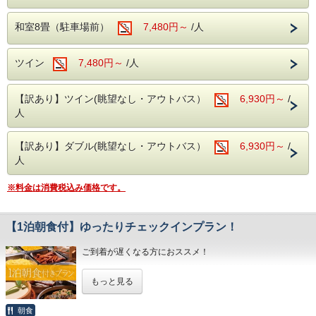
当館周辺には、珍しいワニや植物が楽しめる「熱川バナナワ
さい。
マイクロバス（中型車以上）を駐車希望の方
ニ園」や、迫力満点のホワイトタイガーに会える「伊豆アニ
和室8畳（駐車場前）
7,480円～
/人
TEL：０５７０－０３６－７８０
はホテルへ直接お問合せ下さい。
マルキングダム」など、伊豆の魅力あふれるレジャースポッ
トが満載です。
大型バスの乗り入れ、駐車はできません。あ
ツイン
7,480円～
/人
らかじめご承知おきください。
当館自慢の大自然に囲まれた露天風呂や広々とした大浴場
へ。豊かな緑と温泉が、旅の疲れを優しく癒してくれます。
さらに、館内にはカラオケルームや卓球コーナーも完備！ご
【訳あり】ツイン(眺望なし・アウトバス）
＜往復バスについて＞
6,930円～
/
家族やご友人と、夜まで思いっきりお楽しみいただけます。
（※カラオケ・卓球は当日フロントにて事前予約制となりま
人
上野・横浜発の往復バスをご希望のお客様
す。お気軽にお申し付けください。）
は、お電話にてホテルまでお問い合わせくだ
​■チェックイン・チェックアウト
【訳あり】ダブル(眺望なし・アウトバス）
6,930円～
/
さい。
・チェックインは15時！
人
TEL：０５７０－０３６－７８０
※夕食付プランの場合、夕食バイキングの営業時間の都合
上、18時までにご到着ください。
※料金は消費税込み価格です。
・チェックアウトは嬉しい11時！
※2026年7月18日(土)～2026年8月29日(土)のご宿泊はチ
ェックアウト時刻が10：00迄となります。
【1泊朝食付】ゆったりチェックインプラン！
■ご夕食
旬の素材にこだわった和・洋・中のバイキング料理
ご到着が遅くなる方におススメ！
さらに、アルコール・ソフトドリンク飲み放題！
※夕食時間は当日ご宿泊のお客様の人数で変動する為、詳し
いお時間については当日ホテルへ直接お問合せ下さい。
もっと見る
1泊朝食付プラン
（0570-036-780）
夕食なし、朝食のみのプランとなります。
朝食
■ご朝食