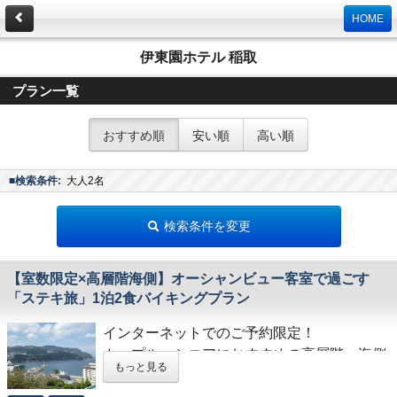
HOME
伊東園ホテル 稲取
プラン一覧
おすすめ順
安い順
高い順
■検索条件:
大人2名
検索条件を変更
【室数限定×高層階海側】オーシャンビュー客室で過ごす
「ステキ旅」1泊2食バイキングプラン
インターネットでのご予約限定！
カップル、シニアにおすすめの高層階・海側
もっと見る
客室確約のプランです。