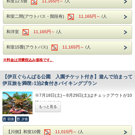
和室12.5畳
11,165円～
/人
---温泉---
和室二間(アウトバス・階段有)
11,165円～
/人
大浴場は2箇所あり、どちらも露天風呂が併
設されております。
和洋室
11,165円～
/人
ビーナスからお湯が出ている洋風のエンゼル
風呂、浴槽が3つ設置されている川蝉の湯、
和室15畳(アウトバス)
11,165円～
/人
露天風呂はどちらも岩を使用した和風の露天
風呂となります。
※料金は消費税込み価格です。
---館内施設---
【伊豆ぐらんぱる公園 入園チケット付き】遊んで泊まって
・【予約制】無料カラオケルーム(当日予約
伊豆旅を満喫♪1泊2食付きバイキングプラン
制)
・【予約無】無料卓球ルーム
※7月18日(土)～8月29日(土)はチェックアウトが10
・【予約制】無料全自動麻雀ルーム(前日ま
時となります。
での予約制)
もっと見る
・【有料】 ゲームコーナー
伊豆を代表する人気レジャースポット「伊豆ぐらん
朝食
夕食
ぱる公園」の入園チケットが付いたお得な宿泊プラ
■ロビー
ンです。
【川側】和室10畳
11,015円～
/人