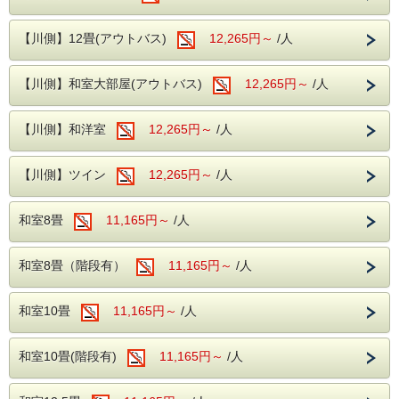
をご予約の上、お電話で別注料理をご予約いただきますよう
お願い申し上げます。
---館内施設---
・入荷状況により別注料理をお出し出来ない場合は通常料金
【川側】12畳(アウトバス)
12,265円～
/人
・【予約制】無料カラオケルーム(当日予約
でのご案内となります。
・このプランは食材仕入れの都合上、２日前までのご予約と
制)
なります。
【川側】和室大部屋(アウトバス)
12,265円～
/人
・【予約無】無料卓球ルーム
・お子様の宿泊につきましては、ホテルまでお問い合わせ下
さいませ。
・【予約制】無料全自動麻雀ルーム(前日ま
【川側】和洋室
12,265円～
/人
での予約制)
ご夕食時はアルコール・ソフトドリンクも嬉しい飲み放題♪
海あり！山あり！
・【有料】 ゲームコーナー
伊豆・伊東での旅を存分にお楽しみ下さいませ。
【川側】ツイン
12,265円～
/人
■ロビー
---ご夕食---
当館のロビーにはグランドピアノを設置して
和室8畳
11,165円～
/人
和洋中のバイキングをレストランにてお楽し
おり、時間限定でピアノを演奏する事ができ
みいただけます。
ます。
和室8畳（階段有）
11,165円～
/人
ソフトドリンク・アルコールが飲み放題！
ロビーからは自然溢れる松川をご覧いただけ
夕食時間は宿泊日の前日に確定致しますので
ます。
お電話にてご確認下さい。
和室10畳
11,165円～
/人
※開始時間より90分間です。
和室10畳(階段有)
11,165円～
/人
---ご朝食---
和洋バイキング、ソフトドリンクもサービス