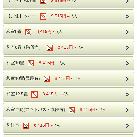
【川側】和洋室
9,515円～
/人
3館はいずれも徒歩１〜３分ほどの距離。
この他にも、小室山リッジウォークや伊東マリンタウンな
足元にご不安のある方でも、無理なくお出かけいただけま
ど、カップルにおすすめしたい観光スポットが数多くござい
す。
ます！
【川側】ツイン
9,515円～
/人
少し歩くだけで、また違った湯のぬくもりと景色が広がりま
2人だけの大切な思い出を作ってみてはいかがでしょうか？
す。
和室8畳
8,415円～
/人
健康づくりや気分転換にもぴったり。
湯けむりに包まれて過ごす穏やかな時間を、どうぞ心ゆくま
---ご夕食---
でお楽しみください。
和室8畳（階段有）
和洋中のバイキングをレストランにてお楽し
8,415円～
/人
【ご利用案内】
みいただけます。
・ご利用時間
ソフトドリンク・アルコールが飲み放題！
和室10畳
8,415円～
/人
チェックイン後 14：00～21：00
夕食時間は宿泊日の前日に確定致しますので
翌朝 7：00～9：30
※時間厳守にご協力をお願いいたします。
お電話にてご確認下さい。
和室10畳(階段有)
8,415円～
/人
※開始時間より90分間です。
・ご利用の際は、チェックインされたお部屋から
バスタオル・フェイスタオルをご持参ください。
和室12.5畳
8,415円～
/人
---ご朝食---
【3ツのお湯を愉しむお湯めぐり物語の舞台】は
和洋バイキング、ソフトドリンクもサービス
和室二間(アウトバス・階段有)
8,415円～
/人
■本館/湯量豊富な温泉！掛け流し温泉の醍醐味をご満喫くだ
さい。
・伊東随一のゴージャスさ！エンゼル風呂＆川蝉の湯。いず
---温泉---
和洋室
8,415円～
れも露天風呂併設
/人
大浴場は2箇所あり、どちらも露天風呂が併
※2か所の浴場をお楽しみいただけるように時間により男女
浴場の入れ替えをさせていただきます。
設されております。