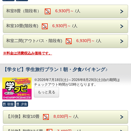
※開始時間より90分間です。
早期のご予約がオトクです！
和室8畳（階段有）
6,930円～
/人
※本プランは、通常プランとキャンセルポリシーが異なりま
---ご朝食---
す。
和洋バイキング、ソフトドリンクもサービス
和室10畳(階段有)
6,930円～
/人
8日前～30日前まで：5%
7日前～2日前まで：20%
前日：40%
---温泉---
当日：50%
和室二間(アウトバス・階段有)
6,930円～
/人
大浴場は2箇所あり、どちらも露天風呂が併設され
無連絡不泊：100%
ております。
※料金は消費税込み価格です。
※ご宿泊料金に関わる優待券類との併用は不可となります。
ビーナスからお湯が出ている洋風のエンゼル風呂、
※原則、土曜日・休前日・特定期間(繁忙期)は実施いたしま
せん。
浴槽が3つ設置されている川蝉の湯、露天風呂はど
※インターネット限定のプランとなります。
【学タビ】学生旅行プラン！朝・夕食バイキング♪
ちらも岩を使用した和風の露天風呂となります。
お電話等では承りかねますので、ご了承下さいませ。
※2026年7月18日(土)～2026年8月29日(土)泊の期間は
チェックアウト時間が10時となります。
---ご夕食---
---館内施設---
学生の皆様に朗報です!!
和洋中のバイキングをレストランにてお楽し
・【予約制】無料カラオケルーム(当日予約制)
もっと見る
1室利用人数が増えるごとに、料金がお得!!
お得なプランが登場しました。
みいただけます。
・【予約無】無料卓球ルーム
いつでも伊東園ホテルズは学生旅を応援します!!
朝食
夕食
ソフトドリンク・アルコールが飲み放題！
・【予約制】無料全自動麻雀ルーム(前日までの予
1室当りの人数が1名増える毎にお得になります！
夕食時間は宿泊日の前日に確定致しますので
約制)
【川側】和室10畳
8,030円～
/人
但し、土曜日・祝前日・年末年始等除外日がございます。
お電話にてご確認下さい。
・【有料】 ゲームコーナー
・2名様1室で、お一人様当たり本体価格より500円引き・3
※開始時間より90分間です。