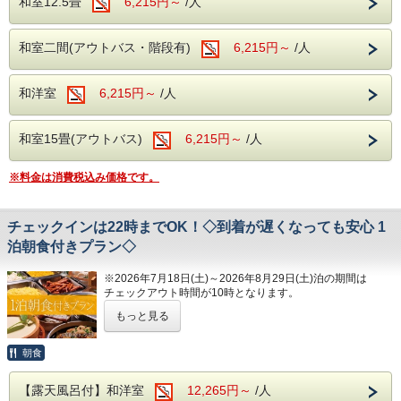
和室12.5畳
6,215円～
/人
露天風呂はどちらも岩を使用した和風の露天
風呂となります。
和室二間(アウトバス・階段有)
6,215円～
/人
---館内施設---
和洋室
6,215円～
/人
・【予約制】無料カラオケルーム(当日予約
制)
和室15畳(アウトバス)
6,215円～
/人
・【予約無】無料卓球ルーム
・【予約制】無料全自動麻雀ルーム(前日ま
※料金は消費税込み価格です。
での予約制)
・【有料】 ゲームコーナー
チェックインは22時までOK！◇到着が遅くなっても安心 1
泊朝食付きプラン◇
■ロビー
当館のロビーにはグランドピアノを設置して
※2026年7月18日(土)～2026年8月29日(土)泊の期間は
チェックアウト時間が10時となります。
おり、時間限定でピアノを演奏する事ができ
観光を満喫したい！
ます。
もっと見る
夕食には間に合わないけど、温泉入ってのんびりしたい
ロビーからは自然溢れる松川をご覧いただけ
～！！
朝食
ます。
日頃のお疲れを癒しに、伊東までいらっしゃませんか？
【露天風呂付】和洋室
12,265円～
/人
伊東温泉は、25度から68度の温泉が毎分約32,000リット