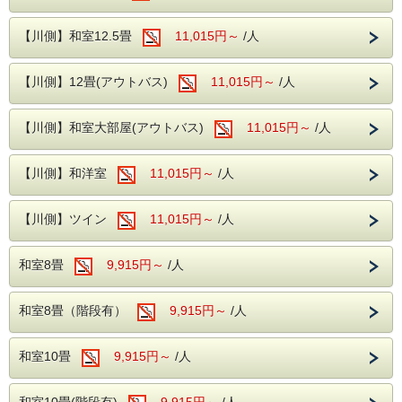
当館のロビーにはグランドピアノを設置して
おり、時間限定でピアノを演奏する事ができ
■伊豆ぐらんぱる公園
【川側】和室12.5畳
11,015円～
/人
ます。
ロビーからは自然溢れる松川をご覧いただけ
伊豆ぐらんぱる公園は、子どもから大人まで一日中
【川側】12畳(アウトバス)
11,015円～
/人
ます。
楽しめる伊豆を代表するレジャースポットです。
園内には迫力満点のジップラインや立体迷路、恐竜
【川側】和室大部屋(アウトバス)
11,015円～
/人
エリア、ゴーカートなど、体を動かして遊べるアト
ラクションが充実。
【川側】和洋室
11,015円～
/人
小さなお子様から大人まで世代を問わず楽しめるた
め、ファミリー旅行はもちろん、カップルやグルー
【川側】ツイン
11,015円～
/人
プ旅行にもおすすめです。
自然豊かな開放的な園内で、思い出に残るアクティ
和室8畳
9,915円～
/人
ブな一日をお過ごしください。
和室8畳（階段有）
9,915円～
/人
■プラン特典
伊豆ぐらんぱる公園 入園チケット付き
和室10畳
9,915円～
/人
※入場券の事前送付等はおこなっておりません。
※幼児様のチケットは4歳以上となりますので、3歳
和室10畳(階段有)
9,915円～
/人