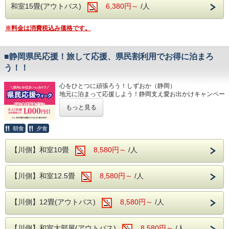
・20歳未満の方の飲酒・喫煙は固くお断りいたします。
和室15畳(アウトバス)
6,380円～
/人
※本プランは特別プランの為、
■ロビー
その他割引券等との併用は不可となります。
※料金は消費税込み価格です。
当館のロビーにはグランドピアノを設置して
おり、時間限定でピアノを演奏する事ができ
---ご夕食---
■静岡県民応援！旅して応援、県民割利用でお得に泊まろ
ます。
和洋中のバイキングをレストランにてお楽し
う！！
ロビーからは自然溢れる松川をご覧いただけ
みいただけます。
ます。
ソフトドリンク・アルコールが飲み放題！
心をひとつに頑張ろう！しずおか（静岡）
地元に泊まって応援しよう！静岡支え愛お出かけキャンペー
夕食時間は宿泊日の前日に確定致しますので
ン
もっと見る
お電話にてご確認下さい。
地元のお客様限定！静岡県在住の方に必見のプランのご案内
※開始時間より90分間です。
です。
朝食
夕食
静岡県内お住まいの方限定で本体価格（対象実施期間）より
大人お一人様
---ご朝食---
【川側】和室10畳
8,580円～
/人
が１０００円割引になります。
和洋バイキング、ソフトドリンクもサービス
伊東園ホテル本館は、地元静岡県（伊東温泉）を応援いたし
ます！！
【川側】和室12.5畳
8,580円～
/人
旅して応援！「ほっと一息、伊東温泉の旅」新しい伊東
---温泉---
（ITO）おんせん
県の旅のかたちをお楽しみいただきます。
大浴場は2箇所あり、どちらも露天風呂が併
「期間限定」でのご案内ですのでこのチャンスをお見逃しな
【川側】12畳(アウトバス)
8,580円～
/人
設されております。
く！！！
ビーナスからお湯が出ている洋風のエンゼル
【対象実施期間】
【川側】和室大部屋(アウトバス)
8,580円～
/人