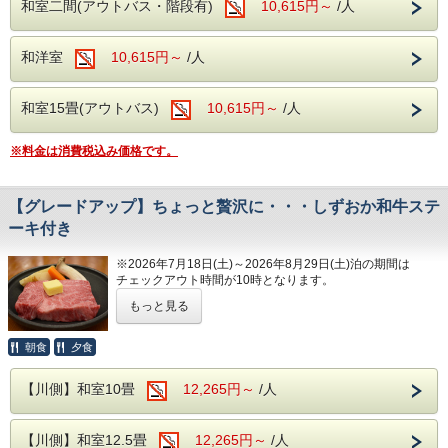
和室二間(アウトバス・階段有)
10,615円～
/人
ります。
夕食時間は宿泊日の前日に確定致しますので
和洋室
10,615円～
/人
お電話にてご確認下さい。
※開始時間より90分間です。
和室15畳(アウトバス)
10,615円～
/人
---ご朝食---
※料金は消費税込み価格です。
和洋バイキング、ソフトドリンクもサービス
バイキングは、干物などの和食もご用意して
【グレードアップ】ちょっと贅沢に・・・しずおか和牛ステ
おりますので、シニアの方にもおすすめのラ
ーキ付き
インナップをご用意しております。
※2026年7月18日(土)～2026年8月29日(土)泊の期間は
チェックアウト時間が10時となります。
---温泉---
しずおか和牛ステーキが付いたお得なプランです。
大浴場は2箇所あり、どちらも露天風呂が併
もっと見る
☆ちょっと贅沢に・・・☆
設されております。
ご夕食のバイキングメニューにプラスして
朝食
夕食
ビーナスからお湯が出ている洋風のエンゼル
スタッフおすすめ！しずおか和牛ステーキが付いたお得なプ
ランが登場！
風呂、浴槽が3つ設置されている川蝉の湯、
【川側】和室10畳
12,265円～
/人
露天風呂はどちらも岩を使用した和風の露天
※注意事項※
・大人の方お一人様につき１皿セットとなりますので、例え
風呂となります。
【川側】和室12.5畳
12,265円～
/人
ば２名様で１品の注文をご希望の場合はスタンダードプラン