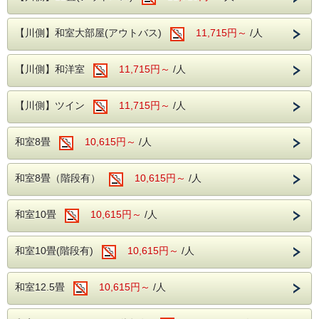
ます。
あわびをバターで香ばしく焼き上げ、あわびの旨味が溶け込
んだバターに醤油とお酒を合わせた特製ソースでお召し上が
ロビーからは自然溢れる松川をご覧いただけ
りいただきます。
【川側】和室大部屋(アウトバス)
11,715円～
/人
ます。
シンプルな味付けだからこそ、あわび本来の旨味と豊かな風
味を存分にお楽しみいただけます。
【川側】和洋室
11,715円～
/人
贅沢なあわびの逸品と、お好きなものを少しずつご自身のペ
ースで味わえる多彩なバイキングがセットになった、シニア
のお客様に大人気のプランをお楽しみください。
【川側】ツイン
11,715円～
/人
※注意事項※
・大人の方お一人様につき鮑のバター焼きが1皿付いたプラ
和室8畳
10,615円～
/人
ンとなります。
・入荷状況により別注料理をお出し出来ない場合は通常料金
でのご案内となります。
・お子様の宿泊につきましては、ホテルまでお問い合わせ下
和室8畳（階段有）
10,615円～
/人
さいませ。
和室10畳
10,615円～
/人
---ご夕食---
和洋中のバイキングをレストランにてお楽し
和室10畳(階段有)
10,615円～
/人
みいただけます。
ソフトドリンク・アルコールが飲み放題！
和室12.5畳
10,615円～
/人
アルコールは静岡の地酒もご用意しておりま
すので、特にシニアのお客様におすすめとな