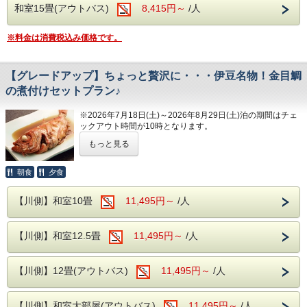
和室15畳(アウトバス)
8,415円～
/人
ビーナスからお湯が出ている洋風のエンゼル
■松川館/湯量豊富な温泉！掛け流し温泉の醍醐味をご満喫く
ださい。
風呂、浴槽が3つ設置されている川蝉の湯、
※料金は消費税込み価格です。
・ひのきのお風呂をおたのしみ！福寿の湯＆末広の湯＆野天
露天風呂はどちらも岩を使用した和風の露天
岩風呂。
※3か所の浴場をお楽しみいただけるように時間により男女
風呂となります。
浴場の入れ替えをさせていただきます。
【グレードアップ】ちょっと贅沢に・・・伊豆名物！金目鯛
の煮付けセットプラン♪
■別館/ゆったり広々大浴場。
---館内施設---
・解放感あふれる空間！風雅の湯＆雅の湯。いずれも露天風
・【予約制】無料カラオケルーム(当日予約
呂併設
※2026年7月18日(土)～2026年8月29日(土)泊の期間は
チェ
※2か所の浴場をお楽しみいただけるように時間により男女
ックアウト時間が10時となります。
制)
浴場の入れ替えをさせていただきます。
・【予約無】無料卓球ルーム
もっと見る
金目鯛の煮付けが付いたお得なプランです。
・【予約制】無料全自動麻雀ルーム(前日ま
---ご夕食---
☆ご夕食のバイキングをちょっと贅沢に・・・☆
朝食
夕食
での予約制)
伊豆の名物！人気NO,1の金目鯛の煮付けが付いた嬉しいプ
和洋中のバイキングをレストランにてお楽し
ラン！
・【有料】 ゲームコーナー
みいただけます。
【川側】和室10畳
11,495円～
/人
料理長秘伝のタレはご飯との相性も抜群！！
コラーゲン含有量がとても多く女性に嬉しいお魚です♪♪
ソフトドリンク・アルコールが飲み放題！
■ロビー
夕食時間は宿泊日の前日に確定致しますので
【川側】和室12.5畳
11,495円～
/人
※注意事項※
当館のロビーにはグランドピアノを設置して
・大人の方お一人様につき金目鯛１尾セットとなりますの
お電話にてご確認下さい。
で、例えば2名様で１品の注文をご希望の場合はスタンダー
おり、時間限定でピアノを演奏する事ができ
※開始時間より90分間です。
ドプランをご予約の上、お電話で別注料理をご予約いただき
【川側】12畳(アウトバス)
11,495円～
/人
ます。
ますようお願い申し上げます。
・入荷状況により別注料理をお出し出来ない場合は通常料金
ロビーからは自然溢れる松川をご覧いただけ
---ご朝食---
でのご案内となります。
【川側】和室大部屋(アウトバス)
11,495円～
/人