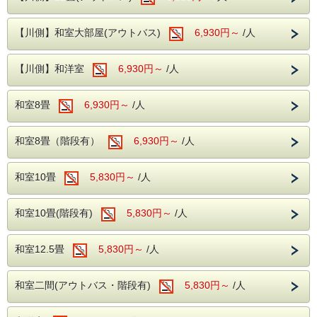
【プラン対象期間】
・【予約制】無料カラオケルーム(当日予約
・2026年08月30日（日）～ 09月04日（金）
・2026年09月27日（日）～ 10月02日（金）
制)
【川側】和室大部屋(アウトバス)
6,930円～
/人
・2026年11月08日（日）～ 11月13日（金）
・【予約無】無料卓球ルーム
・2026年11月29日（日）～ 12月04日（金）
【ご利用条件】
・【予約制】無料全自動麻雀ルーム(前日ま
【川側】和洋室
6,930円～
/人
・本プランは、１室３名様以上でのご利用でお申し込み頂け
での予約制)
ます。
※２名様ではご利用頂けません。
・【有料】 ゲームコーナー
和室8畳
6,930円～
/人
・本プランは１泊２食バイキングが対象となっております。
※１泊朝食付、素泊まりではご利用頂けません。
・他の割引、サービスとの併用は不可となります。
■ロビー
和室8畳（階段有）
6,930円～
/人
当館のロビーにはグランドピアノを設置して
---ご夕食---
おり、時間限定でピアノを演奏する事ができ
和室10畳
5,830円～
/人
和洋中のバイキングをレストランにてお楽し
ます。
みいただけます。
ロビーからは自然溢れる松川をご覧いただけ
ソフトドリンク・アルコールが飲み放題！
和室10畳(階段有)
5,830円～
/人
ます。
夕食時間は宿泊日の前日に確定致しますので
お電話にてご確認下さい。
和室12.5畳
5,830円～
/人
※開始時間より90分間です。
和室二間(アウトバス・階段有)
5,830円～
/人
---ご朝食---
和洋バイキング、ソフトドリンクもサービス