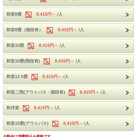
なります。
バイキングでは、静岡ならではのご当地メニ
---館内施設---
和室8畳
8,415円～
/人
ューや、刺身、寿司天ぷら、揚げ物、焼き物
・【予約制】無料カラオケルーム(当日予約
など様々な種類をご用意しております。
制)
和室8畳（階段有）
8,415円～
/人
アルコール飲み放題が無料で付いており、生
・【予約無】無料卓球ルーム
ビールや焼酎、サワー類、静岡の地酒などを
・【予約制】無料全自動麻雀ルーム(前日ま
ご用意しております。
和室10畳
8,415円～
/人
での予約制)
※ご夕食時間は、90分間となります。
・【有料】 ゲームコーナー
○夕食時間
和室10畳(階段有)
8,415円～
/人
18時～19時30分
■ロビー
※ご宿泊人数が多い場合は、夕食時間を17時台と19時台に
分けてご案内させていただく場合がございます。
当館のロビーにはグランドピアノを設置して
和室12.5畳
8,415円～
/人
おり、時間限定でピアノを演奏する事ができ
ご朝食は、30種類以上の和洋バイキングとなります。
○朝食時間
ます。
和室二間(アウトバス・階段有)
8,415円～
/人
7：00～8：30
ロビーからは自然溢れる松川をご覧いただけ
※ご宿泊人数が多い場合は、お時間を分けてご案内させてい
ます。
和洋室
8,415円～
/人
ただく場合がございます。
※お食事のお時間については、当日フロントでのご案内にな
りますので予めご了承ください。
和室15畳(アウトバス)
8,415円～
/人
※料金は消費税込み価格です。