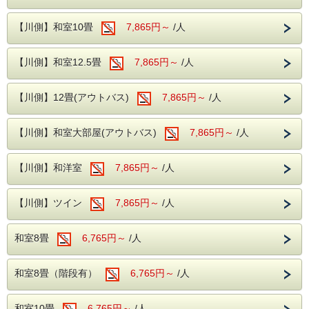
ル。
全国有数の豊富な湧出量を誇る湯の街です。
【川側】和室10畳
7,865円～
/人
もちろん当ホテルのお風呂は天然温泉（一部加水有り）掛け
流しで
やさしい泉質と豊かな効能が心と体を癒してくれます。
【川側】和室12.5畳
7,865円～
/人
こちらはご夕食無しの1泊朝食付きプランです。
【川側】12畳(アウトバス)
7,865円～
/人
○朝食時間
7：00～8：40
※土・祝前日・繁忙日は入場を分けさせて頂きます。
【川側】和室大部屋(アウトバス)
7,865円～
/人
当日フロントでのご案内になりますので予めご了承くださ
い。
【川側】和洋室
7,865円～
/人
存分にお楽しみいただき、お部屋でゆっくりお休みになった
後は、
ゆとりの11時チェックアウト！
【川側】ツイン
7,865円～
/人
また、全室Wi-Fi使用可能です！
お部屋でも寛ぎながら、お仕事や動画見る事ができます！
和室8畳
6,765円～
/人
---ご朝食---
和洋バイキング、ソフトドリンクもサービス
和室8畳（階段有）
6,765円～
/人
---温泉---
和室10畳
6,765円～
/人