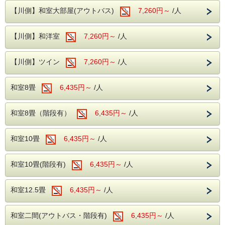
当館のロビーにはグランドピアノを設置して
表示金額は「1泊あたり5,850円(消費税込
【川側】和室大部屋(アウトバス)
7,260円～
/人
おり、時間限定でピアノを演奏する事ができ
6,435円)」となります。
ます。
【対象期間】
【川側】和洋室
7,260円～
/人
ロビーからは自然溢れる松川をご覧いただけ
・2026年08月23日～08月28日
ます。
・2026年09月06日～09月11日
・2026
年10月01日～10月09日
【川側】ツイン
7,260円～
/人
・2026年11月15日～11月20日
※一部対象外の日程もございますので予めご了承下さいま
和室8畳
6,435円～
/人
せ。
※グレードアップお部屋にの
お部屋に関しましては、
上記の値段とは異なりますのであらかじめご了承ください
和室8畳（階段有）
6,435円～
/人
ませ。
※露天風呂付き客室は対象外となります。
和室10畳
6,435円～
/人
<注意事項>
和室10畳(階段有)
6,435円～
/人
上記、期間内で2泊できる日程でのご
利用が
可能となります。
和室12.5畳
6,435円～
/人
期間に含まれない日程は、ご利用いただけま
せんので、ご注意ください。
和室二間(アウトバス・階段有)
6,435円～
/人
2泊限定のプランとなります。