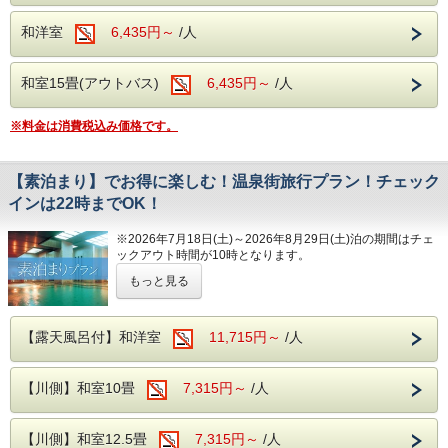
ご予約後に1泊、3泊以上に変更される場合は
和洋室
6,435円～
/人
通常プランの料金となります。
和室15畳(アウトバス)
6,435円～
/人
---ご夕食---
※料金は消費税込み価格です。
和洋中のバイキングをレストランにてお楽し
みいただけます。
【素泊まり】でお得に楽しむ！温泉街旅行プラン！チェック
ソフトドリンク・アルコールが飲み放題！
インは22時までOK！
夕食時間は宿泊日の前日に確定致しますので
お電話にてご確認下さい。
※2026年7月18日(土)～2026年8月29日(土)泊の期間は
チェ
ックアウト時間が10時となります。
※開始時間より90分間です。
もっと見る
思いっきり観光と夕食を楽しんでから、 ゆっくりホテルに
チェックインしたい～！！
---ご朝食---
和洋バイキング、ソフトドリンクもサービス
お仕事帰りじゃ夕食に間に合わないけど、
【露天風呂付】和洋室
11,715円～
/人
温泉入ってのんびりしたい～！！
---温泉---
そんな計画に持ってこいの、お得な格安「素泊まり」プラン
【川側】和室10畳
7,315円～
/人
です♪
大浴場は2箇所あり、どちらも露天風呂が併
設されております。
日頃のお疲れを癒しに、伊東までいらっしゃませんか？
【川側】和室12.5畳
7,315円～
/人
もちろん一人旅も大歓迎♪