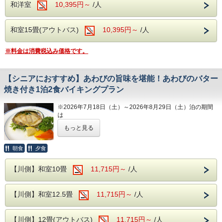
和洋室
10,395円～
/人
当館のロビーにはグランドピアノを設置して
大浴場は2箇所あり、どちらも露天風呂が併
おり、時間限定でピアノを演奏する事ができ
設されております。
和室15畳(アウトバス)
10,395円～
/人
ます。
ビーナスからお湯が出ている洋風のエンゼル
ロビーからは自然溢れる松川をご覧いただけ
風呂、浴槽が3つ設置されている川蝉の湯、
※料金は消費税込み価格です。
ます。
露天風呂はどちらも岩を使用した和風の露天
風呂となります。
【シニアにおすすめ】あわびの旨味を堪能！あわびのバター
焼き付き1泊2食バイキングプラン
---館内施設---
・【予約制】無料カラオケルーム(当日予約
※2026年7月18日（土）～2026年8月29日（土）泊の期間
は
制)
チェックアウト時間が10時となります。
・【予約無】無料卓球ルーム
もっと見る
シニア旅行におすすめ
・【予約制】無料全自動麻雀ルーム(前日ま
ご夕食をグレードアップ、あわびのバター焼き付きプラン！
朝食
夕食
での予約制)
ご夫婦でのご旅行や、ご友人との温泉旅行にぴったりのプラ
・【有料】 ゲームコーナー
【川側】和室10畳
11,715円～
/人
ンをご用意いたしました。
温泉でゆったりと癒された後は、夕食バイキングに加え、素
材の美味しさを味わえる「あわびのバター焼き」をご堪能く
■ロビー
【川側】和室12.5畳
11,715円～
/人
ださい。
当館のロビーにはグランドピアノを設置して
お肉や脂の多い料理よりも、素材の味をゆっくり楽しみたい
おり、時間限定でピアノを演奏する事ができ
という方にもおすすめの一品です。
【川側】12畳(アウトバス)
11,715円～
/人