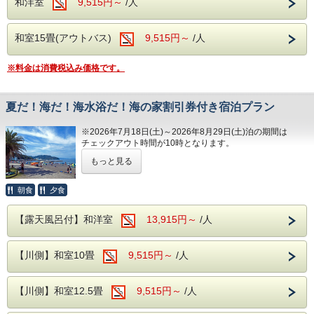
和洋室
9,515円～
/人
ロビーからは自然溢れる松川をご覧いただけます。
す。
上記等の事由により宿泊のキャンセルや変更をいただく場
合は、規定のキャンセル料発生に該当となりますので予めご
和室15畳(アウトバス)
9,515円～
/人
了承願います。
・伊東海岸で打上げが行われますので当館のいずれの客室よ
りも花火鑑賞が行いにくい状況でありますので予めご了承願
※料金は消費税込み価格です。
います。
※その他、ご不明事項などご遠慮なくホテルまでお問合せく
ださい。
夏だ！海だ！海水浴だ！海の家割引券付き宿泊プラン
※2026年7月18日(土)～2026年8月29日(土)泊の期間は
チェックアウト時間が10時となります。
今年の夏も“エルニーニョ現象”で猛暑予想‼
もっと見る
７月下旬から８月下旬に暑さのピークが到来⁉
そんな夏を家族・友達、みんなで楽しむ！
朝食
夕食
＜提携海の家割引券付き＞宿泊プランのご案内です。伊東オ
【露天風呂付】和洋室
13,915円～
/人
レンジビーチは、大きな波が少なく夏季は、監視員も配置さ
れるのでお子様も安心して遊ばせられます。4軒ほど「海の
家」がオープンしている為に食事やシャワーなど施設も整っ
【川側】和室10畳
9,515円～
/人
た海水浴場です。また、バナナボートやウオーターパークな
ど アクティビティもお楽しみいただけます。
ビーチまでは当館より徒歩８分程度（ナビタイム計測）です
♪
【川側】和室12.5畳
9,515円～
/人
【プラン実施期間】
２０２６年７月１８日（土）～ ８月３０日（日）