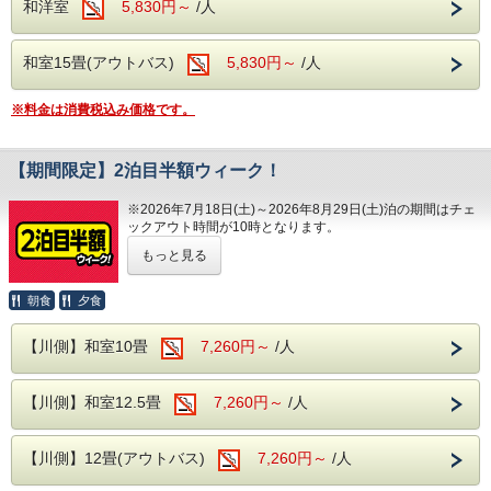
和洋室
5,830円～
/人
---温泉---
和室15畳(アウトバス)
5,830円～
/人
大浴場は2箇所あり、どちらも露天風呂が併
設されております。
※料金は消費税込み価格です。
ビーナスからお湯が出ている洋風のエンゼル
風呂、浴槽が3つ設置されている川蝉の湯、
【期間限定】2泊目半額ウィーク！
露天風呂はどちらも岩を使用した和風の露天
風呂となります。
※2026年7月18日(土)～2026年8月29日(土)泊の期間はチェ
ックアウト時間が10時となります。
期間限定、2泊3日のご宿泊がとってもお得な「2泊
もっと見る
---館内施設---
目半額ウィーク」！
・【予約制】無料カラオケルーム(当日予約
朝食
夕食
※システムの仕様上、割引後の金額を2日間に分けて表示し
制)
ております。
・【予約無】無料卓球ルーム
【川側】和室10畳
7,260円～
/人
表記の金額から割引はされません。
・【予約制】無料全自動麻雀ルーム(前日ま
例)
での予約制)
【川側】和室12.5畳
7,260円～
/人
1泊目7,800円(消費税込8,580円)、2泊目3,900
・【有料】 ゲームコーナー
円(消費税込4,290円)
【川側】12畳(アウトバス)
2泊合計11,700円(消費税込12,870円)を2日間
7,260円～
/人
■ロビー
に分けて