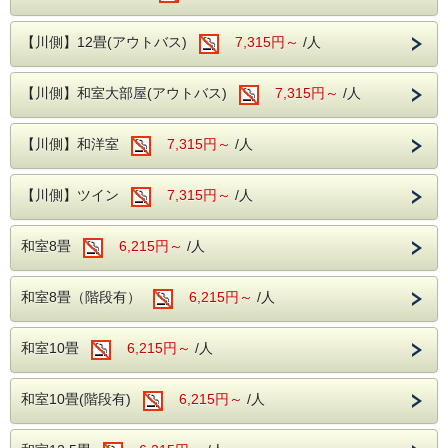
ビーナスからお湯が出ている洋風のエンゼル
風呂、浴槽が3つ設置されている川蝉の湯、
伊東温泉は、25度から68度の温泉が毎分約32,000リット
【川側】12畳(アウトバス)
7,315円～
/人
ル。
露天風呂はどちらも岩を使用した和風の露天
関東隋一、全国有数の豊富な湧出量を誇る湯の街です。
風呂となります。
【川側】和室大部屋(アウトバス)
7,315円～
/人
もちろん当ホテルのお風呂は天然温泉（一部加水有り）掛け
流しで
---館内施設---
やさしい泉質と豊かな効能が心と体を癒してくれます。
【川側】和洋室
7,315円～
/人
・【予約制】無料カラオケルーム(当日予約
お食事はございませんが「温泉」や「館内の無料娯楽施設」
制)
を
存分にお楽しみいただき、お部屋でゆっくりお休みになった
【川側】ツイン
・【予約無】無料卓球ルーム
7,315円～
/人
後は、
・【予約制】無料全自動麻雀ルーム(前日ま
ゆとりの11時チェックアウト！
また、全室Wi-Fi使用可能です！
での予約制)
和室8畳
6,215円～
/人
お部屋でもお寛ぎしながら、お仕事や動画見る事ができま
・【有料】 ゲームコーナー
す！
大浴場は24：00にクローズしますが、
和室8畳（階段有）
6,215円～
/人
朝5：00～の早朝ご入浴も気持ちいい～ですよ☆
■ロビー
当館のロビーにはグランドピアノを設置して
和室10畳
6,215円～
/人
---温泉---
おり、時間限定でピアノを演奏する事ができ
大浴場は2箇所あり、どちらも露天風呂が併
ます。
設されております。
和室10畳(階段有)
6,215円～
/人
ロビーからは自然溢れる松川をご覧いただけ
ビーナスからお湯が出ている洋風のエンゼル
ます。
風呂、浴槽が3つ設置されている川蝉の湯、