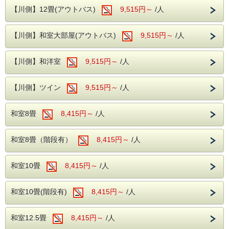
※台風等接近や荒天など安全が確保されないと関係各所・組
【川側】12畳(アウトバス)
9,515円～
/人
合等で判断をされた場合、ご利用が出来ませんので予めご了
承願います。
※宿泊料の中に海の家利用料金は、含まれていません。
【川側】和室大部屋(アウトバス)
9,515円～
/人
提携海の家ご案内/井上丸海水浴場海の家
営業予定：２０２６年７月１８日（土）～ ８月３０日
（日）
【川側】和洋室
9,515円～
/人
営業時間：８：００～１７：００
利用料金：大 人/￥１、８００-（割引券利用にて￥１、５
００）※中学生以上
【川側】ツイン
9,515円～
/人
小学生/￥１、５００-（割引券利用にて￥１、２００）
幼 児/無料
◇ホテルにて当日（12：30以降）宿泊手続きと割引券の取
和室8畳
8,415円～
/人
得で海の家へお出かけください。※事前送付など致しかねま
すので予めご了承願います。
◇当館の駐車場は、宿泊日当日（12：30）～最終宿泊日
和室8畳（階段有）
8,415円～
/人
（11：00）までとなりますので予めご了承願います。
◇気象状況により各施設のご利用が出来ない場合があります
ので予めご了承願います。※海の家のご利用の関する事由で
和室10畳
8,415円～
/人
宿泊キャンセルは、キャンセル料対象となりますので予めご
了承願います。
●ご夕食●
和室10畳(階段有)
8,415円～
/人
和洋中のバイキング（食べ放題）をレストランにてお楽しみ
いただけます。
もちろん、ソフトドリンク・アルコールが飲み放題！
和室12.5畳
8,415円～
/人
夕食開始時刻は、当日のご宿泊人数にあわせ変動しておりま
すので事前確認ください。※開始時間より９０分間です。