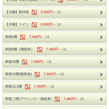
風呂、浴槽が3つ設置されている川蝉の湯、
・2026年09月13日（日）～09月18日（金）
露天風呂はどちらも岩を使用した和風の露天
・2026年10月12日（月）～10月16日（金）
【川側】和洋室
8,580円～
/人
・2026年11月23日（月）～11月27日（金）
風呂となります。
・2026年12月06日（日）～12月11日（金）
【ご予約に際してのご案内とご注意】
【川側】ツイン
---館内施設---
8,580円～
/人
・本プランは、販売する室数に限りがございますのでお早め
にご予約
・【予約制】無料カラオケルーム(当日予約
ください。
制)
和室8畳
7,480円～
/人
・本プランは、静岡県在住の方が対象ですがグループ内にお
一人でも
・【予約無】無料卓球ルーム
対象の方がいらっしゃれば全員がご利用可能となります。
・【予約制】無料全自動麻雀ルーム(前日ま
・チェックイン時に代表者の方は免許証や保険証などご住所
和室8畳（階段有）
7,480円～
/人
が証明で
での予約制)
きるものをご提示ください。
・【有料】 ゲームコーナー
※ご宿泊される方の中に静岡県にお住まいの方がいらっし
和室10畳
7,480円～
/人
ゃらない
場合通常のバイキングプランの料金となりますのでご注
■ロビー
意ください。
和室10畳(階段有)
7,480円～
/人
・他の優待券（割引券/サービス券）や各種割引プランとの
当館のロビーにはグランドピアノを設置して
併用は
おり、時間限定でピアノを演奏する事ができ
出来ません。
和室12.5畳
7,480円～
/人
ます。
従業員一同、伊東園ホテルズ創業店/伊東園ホテル本館にて
ロビーからは自然溢れる松川をご覧いただけ
お客様のご来館、心よりお待ちしております。
和室二間(アウトバス・階段有)
7,480円～
/人
ます。
---ご夕食---