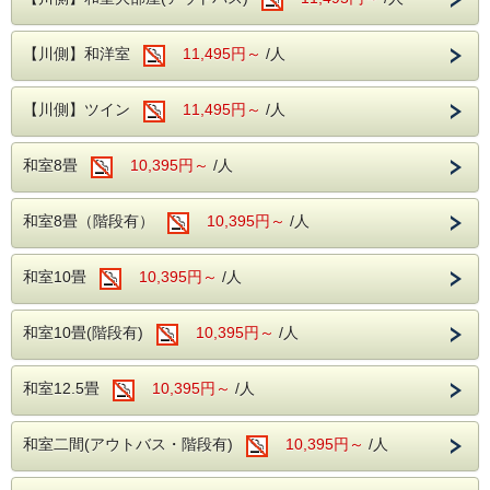
ます。
・このプランは食材仕入れの都合上、２日前までのご予約と
和洋バイキング、ソフトドリンクもサービス
なります。
・お子様の宿泊につきましては、ホテルまでお問い合わせ下
【川側】和洋室
11,495円～
/人
さいませ。
---温泉---
大浴場は2箇所あり、どちらも露天風呂が併
ご夕食時はアルコール・ソフトドリンクも嬉しい飲み放題♪
【川側】ツイン
11,495円～
/人
海あり！山あり！
設されております。
伊豆・伊東での旅を存分にお楽しみ下さいませ。
ビーナスからお湯が出ている洋風のエンゼル
和室8畳
10,395円～
/人
風呂、浴槽が3つ設置されている川蝉の湯、
露天風呂はどちらも岩を使用した和風の露天
---ご夕食---
和室8畳（階段有）
10,395円～
/人
風呂となります。
和洋中のバイキングをレストランにてお楽し
みいただけます。
---館内施設---
ソフトドリンク・アルコールが飲み放題！
和室10畳
10,395円～
/人
・【予約制】無料カラオケルーム(当日予約
夕食時間は宿泊日の前日に確定致しますので
制)
お電話にてご確認下さい。
和室10畳(階段有)
10,395円～
/人
・【予約無】無料卓球ルーム
※開始時間より90分間です。
・【予約制】無料全自動麻雀ルーム(前日ま
和室12.5畳
10,395円～
/人
での予約制)
---ご朝食---
・【有料】 ゲームコーナー
和洋バイキング、ソフトドリンクもサービス
和室二間(アウトバス・階段有)
10,395円～
/人
■ロビー
---温泉---