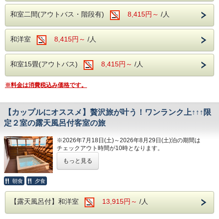
●ご朝食●
和室二間(アウトバス・階段有)
和洋バイキング、ソフトドリンクもサービス
8,415円～
/人
７時００分～（※８時３０分までに会場にお越しください）
※都合により変更になる場合もありますので事前に確認くだ
さい。
和洋室
8,415円～
/人
従業員一同、お客様のご来館を心よりお待ちしております。
和室15畳(アウトバス)
8,415円～
/人
※料金は消費税込み価格です。
【カップルにオススメ】贅沢旅が叶う！ワンランク上↑↑↑限
定２室の露天風呂付客室の旅
※2026年7月18日(土)～2026年8月29日(土)泊の期間は
チェックアウト時間が10時となります。
カップル旅行におすすめ
もっと見る
露天風呂付き和洋室確約プラン！
～あなただけの露天風呂で、伊東の空気と癒しのひとときを
朝食
夕食
～
日常を少し離れて、2人だけの特別な時間を過ごしてみませ
【露天風呂付】和洋室
13,915円～
/人
んか？
客室専用の露天風呂で、澄んだ伊東の空気を感じながら過ご
す時間はまさに格別。