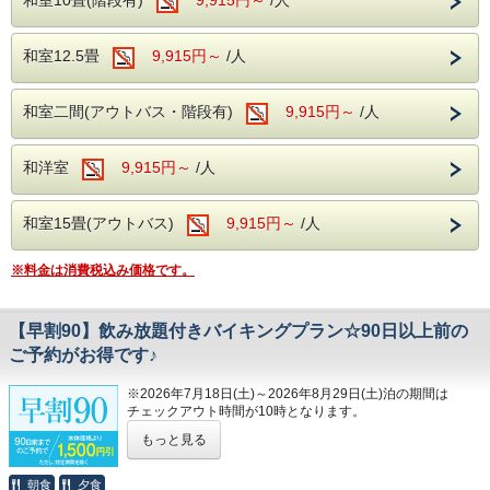
の幼児様がいるグループにつきましては、ホテルに
ご連絡をお願い致します。
和室12.5畳
9,915円～
/人
■アクセス
和室二間(アウトバス・階段有)
9,915円～
/人
お車の場合 ホテルより約30分
和洋室
9,915円～
/人
バスの場合 伊東駅より約30分（ホテルから伊東駅
まで徒歩7分）
和室15畳(アウトバス)
9,915円～
/人
※当ホテルからの送迎サービス等は行っておりませ
んのでご了承くださいませ。
※料金は消費税込み価格です。
【早割90】飲み放題付きバイキングプラン☆90日以上前の
---ご夕食---
ご予約がお得です♪
和洋中のバイキングをレストランにてお楽しみいた
だけます。
※2026年7月18日(土)～2026年8月29日(土)泊の期間は
チェックアウト時間が10時となります。
ソフトドリンク・アルコールが飲み放題！
早期ご予約でご宿泊料金がお得になる【早割プラン】のご案
もっと見る
夕食時間は宿泊日の前日に確定致しますのでお電話
内！！
ご宿泊予定日より90日以上前のご予約で、なんとお一人様
にてご確認下さい。
あたり本体価格より1,500円もお安くお泊りいただけます♪♪
朝食
夕食