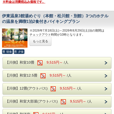
※料金は消費税込み価格です。
誰にも邪魔されないプライベート空間で、ゆったりとお寛ぎ
ください。
※露天風呂のお湯は温泉ではございません。
伊東温泉3館湯めぐり（本館・松川館・別館）3つのホテル
～カップル向け観光スポット～
の温泉を満喫1泊2食付きバイキングプラン
伊東市には、カップル旅行に最適な観光スポットも数多くご
ざいます。
※2026年7月18日(土)～2026年8月29日(土)泊の期間は
チェックアウト時間が10時となります。
■グランイルミ
三つのお湯をゆったり愉しむ～お湯めぐり物語～
秋から夏の終わりまで開園されているグランイルミ。
もっと見る
Walker+イルミネーションランキング7年連続1位(令和6年)
を誇る、静岡県屈指のイルミネーションとなります。
旅の楽しみといえば、やはり温泉。
朝食
夕食
ホテルにて別途お得な前売り券も販売しております。
ゆっくりとお湯に浸かり、心と体を癒す時間は、まさに旅の
※営業日程に関しては、グランイルミ公式HPをご覧くださ
ごほうびです。
い。
【川側】和室10畳
9,515円～
/人
伊東温泉には、徒歩でめぐれる3つの伊東園ホテル（本館・
■伊豆シャボテン動物公園
松川館・別館）がございます。
距離感ゼロの体験が楽しめるアクティビティ動物公園。
【川側】和室12.5畳
9,515円～
/人
それぞれ趣の異なるお風呂をご用意しており、泉質や雰囲気
1500種類以上のサボテンや140種類の動物たちがお出迎え
の違いを楽しみながら、ゆったりと湯めぐりをしていただけ
します。
ます。
ホテルにて別途お得な前売り券を販売しております。
【川側】12畳(アウトバス)
9,515円～
/人
昔ながらの温泉地では、宿とは別に「外湯（そとゆ）」と呼
■伊豆テディベアミュージアム
ばれる共同浴場があり、
かわいいテディベアが多数展示されております。
いくつもの湯をめぐるのが旅の醍醐味でした。
【川側】和室大部屋(アウトバス)
9,515円～
/人
中でも人気な「となりのトトロのぬいぐるみ展」では、まる
そんな古き良き温泉情緒を、今でも気軽に味わえるのがこ
でトトロの世界にいるような世界観となり、ネコバスの中に
の“お湯めぐり”です。
入って写真撮影なども行えます。