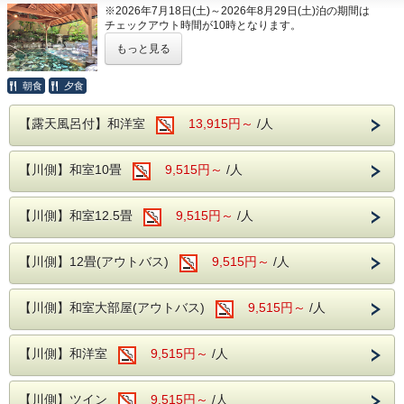
※2026年7月18日(土)～2026年8月29日(土)泊の期間は
---ご夕食---
チェックアウト時間が10時となります。
和洋中のバイキングをレストランにてお楽し
もっと見る
みいただけます。
ソフトドリンク・アルコールが飲み放題！
朝食
夕食
夕食時間は宿泊日の前日に確定致しますので
伊東温泉！伊東園ホテルズ
【露天風呂付】和洋室
13,915円～
/人
お電話にてご確認下さい。
発祥の地！
※開始時間より90分間です。
【川側】和室10畳
9,515円～
/人
---ご朝食---
伊東園ホテル本館は、伊東園ホテルズ
和洋バイキング、ソフトドリンクもサービス
【川側】和室12.5畳
9,515円～
/人
の1号店となっており、その趣を感じ
る事ができるホテルとなっておりま
---温泉---
【川側】12畳(アウトバス)
9,515円～
/人
す。
大浴場は2箇所あり、どちらも露天風呂が併
設されております。
【川側】和室大部屋(アウトバス)
9,515円～
/人
ビーナスからお湯が出ている洋風のエンゼル
夕朝食バイキングスタイル
風呂、浴槽が3つ設置されている川蝉の湯、
【川側】和洋室
9,515円～
/人
露天風呂はどちらも岩を使用した和風の露天
ご夕食は、50種類以上の和洋中バイキングと
風呂となります。
【川側】ツイン
9,515円～
/人