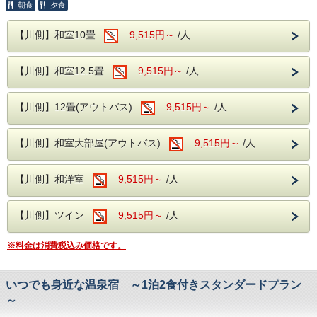
朝食
夕食
室数限定の川側確約プラン
【川側】和室10畳
9,515円～
/人
当館人気の川側客室は、日中はさわや
【川側】和室12.5畳
9,515円～
/人
かな川のせせらぎを、
夜は幻想的な竹あかりで癒しのひとと
【川側】12畳(アウトバス)
9,515円～
/人
きをお楽しみいただけます。
夕日に照らされる松川を眺めながらノ
【川側】和室大部屋(アウトバス)
9,515円～
/人
スタルジックな気分を味わえるのも、
川側客室ならではのお楽しみの一つで
す。
【川側】和洋室
9,515円～
/人
【川側】ツイン
9,515円～
/人
いつもより少し贅沢な旅行をしたい方におす
※料金は消費税込み価格です。
すめな客室となります。
川の景色と竹あかりの景色で、素敵なひとと
きをお過ごしください。
いつでも身近な温泉宿 ～1泊2食付きスタンダードプラン
～