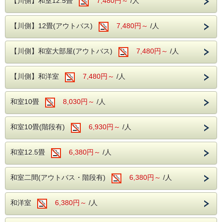
【川側】和室12.5畳
7,480円～
/人
名様1室で、お一人様当たり本体価格より1,000円引き・4名
■ロビー
様1室で、お一人様当たり本体価格より1,500円引き・5名様
以上1室でお一人様当たり本体価格より2,000円引き※最大7
---ご朝食---
当館のロビーにはグランドピアノを設置しており、
名1室までとなります。
【川側】12畳(アウトバス)
7,480円～
/人
和洋バイキング、ソフトドリンクもサービス
時間限定でピアノを演奏する事ができます。
■注意事項■ ※必ずご確認下さい。
・全員が学生のグループに限ります。
ロビーからは自然溢れる松川をご覧いただけます。
※中学生・高校生はプラン対象外となります。
【川側】和室大部屋(アウトバス)
7,480円～
/人
---温泉---
・チェックイン時に学生証をご提示ください。
※ご宿泊予定日までに学生証を所属校へ返却される予定の
大浴場は2箇所あり、どちらも露天風呂が併
方は、
【川側】和洋室
7,480円～
/人
設されております。
事前に学生証の顔写真と在学証明となるページのコピー
をご持参
ビーナスからお湯が出ている洋風のエンゼル
ください。
風呂、浴槽が3つ設置されている川蝉の湯、
和室10畳
8,030円～
/人
※顔写真のない学生証をお持ちの場合は 学生証と同じお
名前が記載
露天風呂はどちらも岩を使用した和風の露天
されている下記のいずれかをお持ちください。
風呂となります。
和室10畳(階段有)
6,930円～
/人
・マイナンバーカード
・運転免許証
---館内施設---
・パスポート（顔写真のコピーでも可）
和室12.5畳
6,380円～
/人
・その他、公的に身分証と認められるもの
・【予約制】無料カラオケルーム(当日予約
・未成年グループのご宿泊は、保護者の方の同意書を事前に
制)
ホテルまで
和室二間(アウトバス・階段有)
6,380円～
/人
ご提出ください。
・【予約無】無料卓球ルーム
・同意書は公式ホームページ最下段のリンクよりダウンロー
・【予約制】無料全自動麻雀ルーム(前日ま
ドできます。
和洋室
6,380円～
/人
・プリンターをお持ちでない場合は施設までお問い合わせく
での予約制)
ださい。
・【有料】 ゲームコーナー