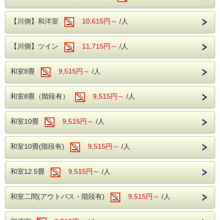
当館がおすすめする客室は、【川側】となり
８月０９日（日） 按針祭・太鼓の響きと打ち上げ花火
８月１０日（月） 按針祭・海の打ち上げ花火
ます。
・セカンドステージ
【川側】和洋室
10,615円～
/人
夜は松川遊歩道の幻想的な竹あかりで癒しの
８月１４日（金） やんもの屋花火大会
８月１６日（日） 伊東温泉夢花火Part５
ひとときをお楽しみいただけます。
８月２１日（金） 伊東温泉夢花火Part６
【川側】ツイン
11,715円～
/人
８月２２日（土） 箸祭り花火大会
８月２３日（日） 伊東温泉夢花火Part７
和室8畳
9,515円～
/人
８月２９日（土） 伊東温泉夢花火Part８
◇夢花火/伊東海岸（当館より徒歩約8分）にて20:30〜20：
充実の無料施設
50開催予定。
和室8畳（階段有）
9,515円～
/人
◇宇佐美花火/宇佐美海岸（当館より車で約10分）にて20:00
～20:20開催予定。
◇按針祭/伊東海岸（当館より徒歩約8分）にて20：50〜
当館では、カラオケや卓球、全自動麻雀を無
和室10畳
9,515円～
/人
21：00開催予定。
◇按針祭海の花火/伊東海岸（当館より徒歩約8分）にて20：
料でお楽しみいただけます。
00～21：00開催予定
※カラオケ、卓球のご予約は当日の12時30分
。
和室10畳(階段有)
9,515円～
/人
◇やんもの里花火/八幡野海岸（当館より車で約30分）にて
からフロントでの受付けとなります。
20：00～20：30開催
※全自動麻雀は、事前予約制となりますの
予定。
和室12.5畳
9,515円～
/人
◇箸まつり花火/オレンジビーチ海岸（当館より徒歩約8分）
で、ホテルまで直接ご連絡ください。
にて20：30～21：00
開催予定。
和室二間(アウトバス・階段有)
9,515円～
/人
【ロビー】
当館のロビーにはグランドピアノを設置しており、時間限定
【ご予約前に必ずご確認ください】
でピアノを演奏する事ができます。
・行政等の決定や指導により実施が見合される場合がありま