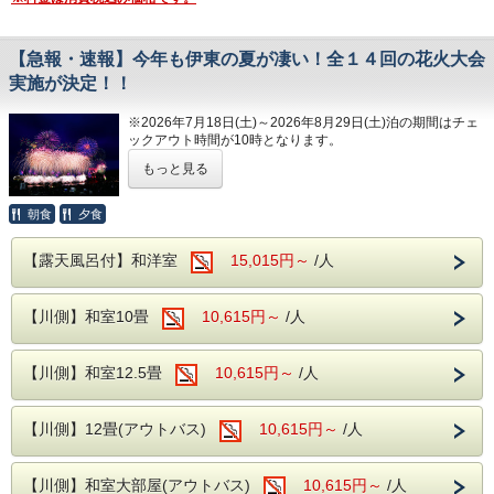
静岡県1番の湧出量伊東温泉
【急報・速報】今年も伊東の夏が凄い！全１４回の花火大会
平安時代に発見されたという伊東温泉。
実施が決定！！
当館の温泉は伊東温泉かけ流しとなっており
※2026年7月18日(土)～2026年8月29日(土)泊の期間はチェ
ます。
ックアウト時間が10時となります。
ビーナスからお湯が出ている洋風のエンゼル
もっと見る
夜空を彩る光の舞！伊東温泉「夢花火」鑑賞プラン
風呂と、和の印象がある川蝉の湯の2種類の
大浴場となり、各お風呂に露天風呂も設置し
朝食
夕食
夏の風物詩として多くの人が心待ちにしているイベント「花
火大会」。
てあります。
迫力ある花火を至近距離で今年も伊東温泉でご堪能くださ
【露天風呂付】和洋室
15,015円～
/人
夜と朝で男女入れ替え制となっておりますの
い。
夜空を彩る花火でみなさまの笑顔が溢れますように♪
で、両方のお風呂をお楽しみ頂けます。
【川側】和室10畳
10,615円～
/人
【プラン実施日】
２０２６年
・ファーストステージ
【川側】和室12.5畳
10,615円～
/人
７月２４日（金） 伊東温泉夢花火Part１
７月３１日（金） 伊東温泉夢花火Part２
８月０２日（日） 宇佐美夏祭り花火大会
おすすめ客室
【川側】12畳(アウトバス)
10,615円～
/人
８月０４日（火） 伊東温泉夢花火Part３
８月０７日（金） 伊東温泉夢花火Part４
・按針祭
【川側】和室大部屋(アウトバス)
８月０８日（土） 按針祭・灯籠の流れと打上花火
10,615円～
/人