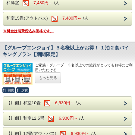
和洋室
7,480円～
/人
和洋中のバイキングをレストランにてお楽し
みいただけます。
ソフトドリンク・アルコールが飲み放題！
和室15畳(アウトバス)
7,480円～
/人
夕食時間は宿泊日の前日に確定致しますので
※料金は消費税込み価格です。
お電話にてご確認下さい。
※開始時間より90分間です。
【グループエンジョイ】３名様以上がお得！ １泊２食バイ
---ご朝食---
キングプラン【期間限定】
和洋バイキング、ソフトドリンクもサービス
ご家族・グループ ３名以上での旅行がとってもお得にご利
用いただける
---温泉---
もっと見る
☆新グループエンジョイ☆を開催いたします！
大浴場は2箇所あり、どちらも露天風呂が併
人数が増えれば増えるほどお得に☆
設されております。
朝食
夕食
ぜひ、この機会にグループ旅行へお越しくださいませ！
ビーナスからお湯が出ている洋風のエンゼル
【川側】和室10畳
6,930円～
/人
風呂、浴槽が3つ設置されている川蝉の湯、
【お一人様あたりのご宿泊料金】
露天風呂はどちらも岩を使用した和風の露天
1室3名様利用で、お一人様あたり本体価格より1,000円引き
【川側】和室12.5畳
6,930円～
/人
1室4名様利用で、お一人様あたり本体価格より1,500円引き
風呂となります。
1室5名様以上利用で、お一人様あたり本体価格より2,500円
引き
---館内施設---
【川側】12畳(アウトバス)
6,930円～
/人