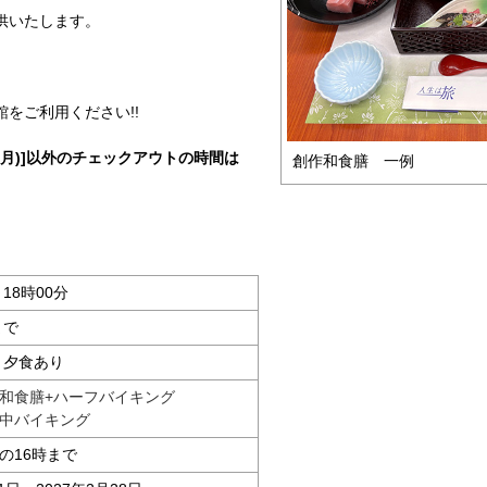
供いたします。
をご利用ください!!
1日(月)]以外のチェックアウトの時間は
創作和食膳 一例
～18時00分
まで
・夕食あり
和食膳+ハーフバイキング
中バイキング
の16時まで