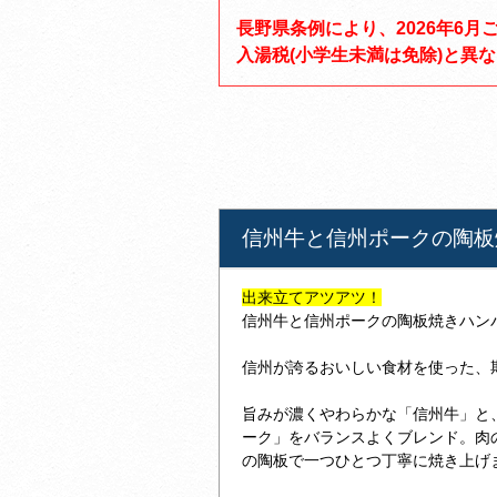
長野県条例により、2026年6月
入湯税(小学生未満は免除)と異
信州牛と信州ポークの陶板
出来立てアツアツ！
信州牛と信州ポークの陶板焼きハン
信州が誇るおいしい食材を使った、
旨みが濃くやわらかな「信州牛」と
ーク」をバランスよくブレンド。肉
の陶板で一つひとつ丁寧に焼き上げ