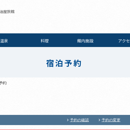
油屋旅館
温泉
料理
館内施設
アクセ
宿泊予約
予約
予約の確認
予約の変更