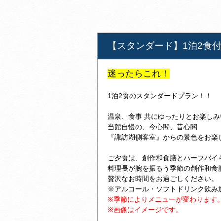
【スタンダード】1泊2食
迷ったらこれ！
1泊2食のスタンダードプラン！！
温泉、食事 共にゆったりとお楽し
当館自慢の、今心閣、昔心閣
『諏訪湖側客室』からの景色をお楽
ご夕食は、創作和食膳とハーフバイ
料理長が腕を振るう季節の創作和食
贅沢なお時間をお過ごしください。
※アルコール・ソフトドリンク飲み
※季節によりメニューが変わります
※画像はイメージです。