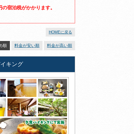
00円の宿泊税がかかります。
HOMEに戻る
め順
料金が安い順
料金が高い順
バイキング