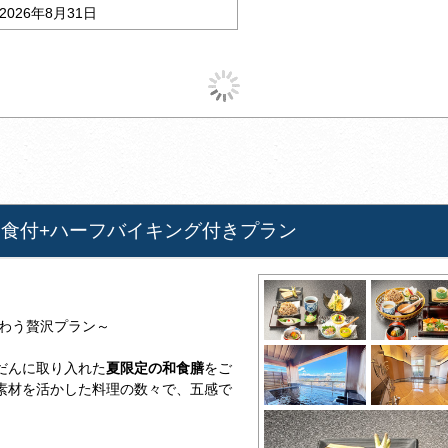
2026年8月31日
2食付+ハーフバイキング付きプラン
味わう贅沢プラン～
だんに取り入れた
夏限定の和食膳
をご
素材を活かした料理の数々で、五感で