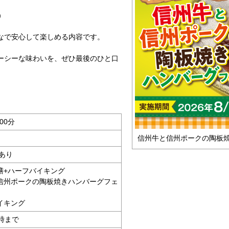
）
なで安心して楽しめる内容です。
ーシーな味わいを、ぜひ最後のひと口
00分
信州牛と信州ポークの陶板
あり
膳+ハーフバイキング
ポークの陶板焼きハンバーグフェ
イキング
時まで