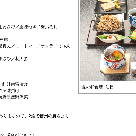
生わさび／薬味ねぎ／梅おろし
豆腐
鱧真丈／ミニトマト／オクラ／じゅん
絹さや／花人参
／紅鮭南蛮漬け
夏の和食膳1泊目
の涼味掛け
長野県産野沢菜
わりますので、
2泊で信州の夏をより
なる場合がございます。