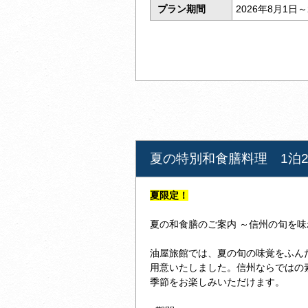
プラン期間
2026年8月1日～
夏の特別和食膳料理 1泊
夏限定！
夏の和食膳のご案内 ～信州の旬を
油屋旅館では、夏の旬の味覚をふん
用意いたしました。信州ならではの
季節をお楽しみいただけます。