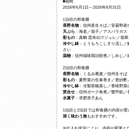
■期間
2026年6月1日～2026年8月31日
1泊目の和食膳
長野名物
：信州産生そば／安曇野産
天ぷら
：海老／茄子／アスパラガス
彩もの
：真鯛 昆布出汁ジュレ／翡翠
冷やし鉢
：とうもろこしすり流し／
さい
温物
：信州福味鶏治部煮／しめじ／
2泊目の和食膳
長野名物
：くるみ蕎麦／信州生そば
彩もの
：夏野菜の生春巻き／更紗酢
冷やし鉢
：冷製茶碗蒸し／香味野菜
焚合せ
：信州ポーク角煮／鼈甲餡／
水菓子
：求肥杏子あん
1泊目と2泊目では和食膳の内容が変
深く味わう旅
もおすすめです。
※仕入れ状況により、内容が変更と