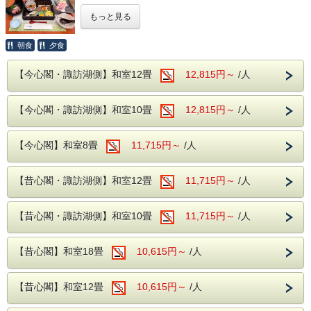
1泊2食のスタンダードプラン！！
もっと見る
温泉、食事 共にゆったりとお楽しみいただけるプランです
朝食
夕食
当館自慢の、今心閣、昔心閣
『諏訪湖側客室』からの景色をお楽しみください。
【今心閣・諏訪湖側】和室12畳
12,815円～
/人
ご夕食は、創作和食膳とハーフバイキング♪
料理長が腕を振るう季節の創作和食膳とハーフバイキングで
贅沢なお時間をお過ごしください。
【今心閣・諏訪湖側】和室10畳
12,815円～
/人
※アルコール・ソフトドリンク飲み放題付きです
※季節によりメニューが変わります。
※画像はイメージです。
【今心閣】和室8畳
11,715円～
/人
ご朝食はバイキングスタイルでご提供いたします。
約20種類のバイキングで食べ放題！
【昔心閣・諏訪湖側】和室12畳
11,715円～
/人
※ソフトドリンク飲み放題付きです
諏訪にお越しの際は、ぜひ、油屋旅館をご利用ください!!
【昔心閣・諏訪湖側】和室10畳
11,715円～
/人
※夏季[2026年8月1日(土)～8月31日(月)]以外のチェックア
ウトの時間は11:00です。
【昔心閣】和室18畳
10,615円～
/人
■全室禁煙■
玄関前の喫煙コーナーをご利用ください。
【昔心閣】和室12畳
10,615円～
/人