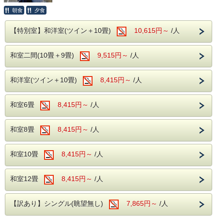
ごせる人気の観光スポットです。
朝食
夕食
〇開湯約1,000年の歴史を誇る「浅間温泉」
雄大な北アルプスの大自然に囲まれた黒部ダムでは、迫力あ
るダムの景観や爽やかな高原の空気を満喫できます。避暑を
古くから正岡子規や与謝野晶子など、多くの
【特別室】和洋室(ツイン＋10畳)
10,615円～
/人
兼ねた夏の旅行にもおすすめです。
文人墨客にも愛されてきた名湯「浅間温
伊東園ホテル浅間の湯は、黒部ダムまでお車で約90分。
泉」。
和室二間(10畳＋9畳)
9,515円～
/人
また、松本市内へもお車で約10～15分とアクセスが良く、
北アルプスと松本平を望みながら、やさしい
信州観光の拠点として大変便利な立地です。
肌触りの天然温泉で心も身体もゆったりとお
観光を満喫した後は、歴史ある天然温泉で旅の疲れを癒し、
和洋室(ツイン＋10畳)
8,415円～
/人
くつろぎください。
バイキングとアルコール飲み放題をお楽しみください。
源泉
：浅間混合泉（山田源泉・2号・4号源
泉・大下源泉の混合泉）
皆様のご予約を心よりお待ちしております。
和室6畳
8,415円～
/人
泉質
：アルカリ性単純温泉（アルカリ性低張
※当館から黒部ダムへの送迎はございませんので、あらかじ
性高温泉）
めご了承ください。
和室8畳
8,415円～
/人
効能
：神経痛・筋肉痛・関節痛・疲労回復 な
バイキング＋アルコール飲み放題（90分制）
ど
和室10畳
8,415円～
/人
ご夕食は和・洋・中のバラエティ豊かなバイキングをご用意
しております。
〇館内無料施設
ご宿泊のお客様は、館内の無料施設もご利用
和室12畳
8,415円～
/人
アルコール・ソフトドリンクともに飲み放題付きで、お食事
を心ゆくまでお楽しみいただけます。
いただけます。
地下1階：カラオケルーム
※お食事時間は90分です。
【訳あり】シングル(眺望無し)
7,865円～
/人
※混雑状況により2部制または3部制となる場合がございま
1階：卓球コーナー