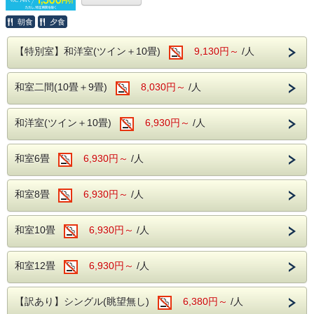
お一人様1,500円（税込1,650円）引き
でご利用いただけ
は、
学生証（顔写真ページ）と在学証明とな
る、お得な早期予約プランです。
朝食
夕食
るページのコピー
をご持参ください。
ご旅行の予定が早めにお決まりのお客様にぴったりのプラン
です。
【特別室】和洋室(ツイン＋10畳)
9,130円～
/人
早めのご予約で、お得に信州・浅間温泉の旅をお楽しみくだ
顔写真のない学生証をお持ちの場合は、学生
さい。
証とあわせて、同一のお名前が記載された以
和室二間(10畳＋9畳)
8,030円～
/人
下のいずれかをご提示ください。
バイキング＋アルコール飲み放題（90分
・マイナンバーカード
和洋室(ツイン＋10畳)
6,930円～
/人
制）
・運転免許証
ご夕食は、和洋中バラエティ豊かなバイキングをご用意して
・クレジットカード
おります。
和室6畳
6,930円～
/人
・パスポート(顔写真のコピーでも可)
アルコール・ソフトドリンクともに飲み放題付きで、お食事
を心ゆくまでお楽しみいただけます。
・その他、公的に身分証と認められるもの
※お食事時間は90分です。
和室8畳
6,930円～
/人
※混雑状況により、2部制または3部制となる場合がござい
ます。お食事開始時間は前日または当日にフロントまでお問
未成年のみのグループでご宿泊の場合は、保
い合わせください。
護者の同意書を事前にホテルまでご提出くだ
和室10畳
6,930円～
/人
さい。
ご予約にあたって
和室12畳
6,930円～
/人
本プランは
土曜日・祝前日は対象外
となりま
バイキング＆アルコール飲み放題
す。
【訳あり】シングル(眺望無し)
6,380円～
/人