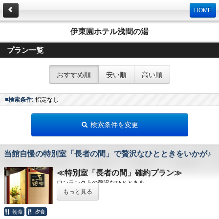
HOME
伊東園ホテル浅間の湯
プラン一覧
おすすめ順
安い順
高い順
■検索条件:
指定なし
検索条件を変更
当館自慢の特別室「長者の間」で贅沢なひとときをいかが♪
≪特別室「長者の間」確約プラン≫
ワンランク上の贅沢なひとときを。
当館自慢の特別室
「長者の間」
をご利用いただける、お部
もっと見る
屋指定プランです。
ツインベッドルームと10畳の和室を備えた特別室は、居間
朝食
夕食
と寝室を分けてご利用いただけるゆとりある造りとなってお