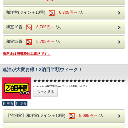
ご利用をご希望のお客様は、チェックイン時にフロントまで
開園時間・休園日は事前にご確認ください。
お申し付けください。
和洋室(ツイン＋10畳)
（通常は月曜日休園ですが、夏休み・祝日な
8,705円～
/人
【無料駐車場】
どにより変更となる場合があります。）
契約駐車場をご用意しております。フロントにて番号札をお
和室10畳
8,705円～
/人
渡しし、駐車場所をご案内いたします。
チケットは発券後の払い戻し・再発行はでき
【無料送迎バス（要予約）】
ません。
和室12畳
8,705円～
/人
松本駅～ホテル間の無料送迎バスをご利用いただけます。
＜ホテル発＞
10:00
本プランは「国営アルプスあづみの公園」
の
※料金は消費税込み価格です。
＜松本駅発＞
入園チケット付きです。
「松本市アルプス公
15:00／16:15
※ご利用の際は、前日までにお電話にてご予約ください。
園」ではございませんので、お間違えのない
連泊が大変お得！2泊目半額ウィーク！
ようご注意ください。
【チェックアウト】
★★★★★★★★★★★★★★★★★★★★★★★
2026年8月1日（土）～8月31日（月）を除く日程は、チェ
ックアウト11:00です。
いつも伊東園ホテル浅間の湯を
もっと見る
ご覧いただき誠にありがとうございます
堀金・穂高地区（当館から車で約35分）
期間限定で2泊目が半額になるプランが開催されて
「自然と文化に抱かれた豊かな自由時間活動の実現」をテー
朝食
夕食
います
マとした国営公園です。
広大な園内では四季折々の自然を満喫できるほか、学校をイ
【特別室】和洋室(ツイン＋10畳)
8,085円～
/人
メージした「テーマ展示館」では、
●特別室 の場合、
川を輪切りにしたような大水槽がある「理科
1泊目10,780円（消費税込） 2泊目5,390円（消費税