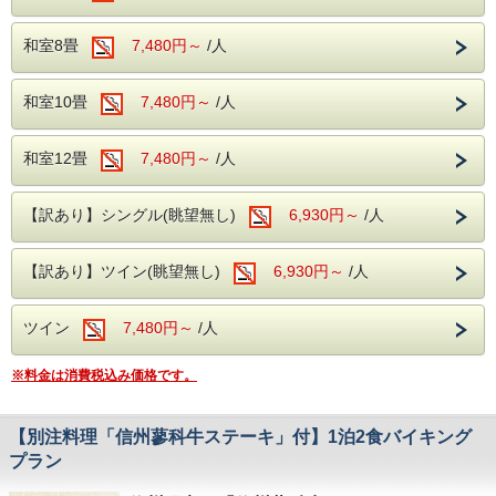
2026年11月23日（月）～11月27日（金）
開湯から約1000年の歴史のある浅間温泉には、
2026年12月06日（日）～12月11日（金）
〇館内無料施設のご紹介
かつては正岡子規や与謝野晶子ら数多くの文人墨客
和室8畳
7,480円～
/人
地下1階ではカラオケルーム、1階には卓球コーナ
も訪れ親しんだと伝えられています。
【注意事項】
ーもございます。
北アルプスと松本平を見渡しながらゆっくり肌に
和室10畳
7,480円～
/人
※長野県にお住まいの方限定のプランとなります。
チェックイン時にご予約下さい。
なじむ優しい泉質と
チェックイン時に代表者の方は免許証や保険証な
湯冷めしにくく温浴効果が続く天然温泉をお楽し
ど
和室12畳
7,480円～
/人
〇無料駐車場完備
ご住所が証明できるものをご提示ください。
みくださいませ。
契約駐車場となりますので番号札をお渡しして駐車
【訳あり】シングル(眺望無し)
※ご宿泊される方の中に長野県にお住まいの方がい
6,930円～
/人
場をご案内致します。
原泉 浅間混合泉（山田源泉、2号・4号源泉、大
らっしゃらない場合
フロントへお声かけ下さいませ。
下源泉の混合泉）
通常のバイキングプランの料金となりますので、
【訳あり】ツイン(眺望無し)
6,930円～
/人
ご注意ください。
泉質 アルカリ性単純温泉（アルカリ性低張性高
〇無料送迎バス
温泉）
〇バイキング＋アルコール飲み放題
ツイン
7,480円～
/人
松本駅～ホテルまでの無料送迎バスもございま
効能 神経痛、筋肉痛、関節痛、疲労回復
当館のバイキングでは、お客様にお食事を楽しん
す。
でいただけるよう
※料金は消費税込み価格です。
ホテル発・10：00／松本駅発・15：00、16：15
〇館内無料施設のご紹介
アルコールとソフトドリンクが、飲み放題となっ
ご予約は前日までにお電話でお申し込み下さいま
地下1階ではカラオケルーム、1階には卓球コーナ
ております。
【別注料理「信州蓼科牛ステーキ」付】1泊2食バイキング
せ。
ーもございます。
プラン
チェックイン時にご予約下さい。
〇お料理もバラエティ豊富なメニューを取り揃えて
〇松本市周辺の観光情報