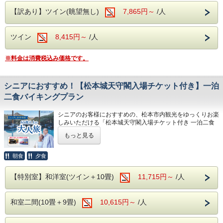
す。お食事開始時間は前日または当日にフロントまでお問い
合わせください。
【訳あり】ツイン(眺望無し)
7,865円～
/人
ご利用をご希望のお客様は、チェックイン時
開湯約1,000年の歴史を誇る「浅間温泉」
にご予約ください。
ツイン
8,415円～
/人
開湯から約1,000年の歴史を持つ浅間温泉は、正岡子規や与
謝野晶子をはじめ、多くの文人墨客にも愛されてきた名湯で
〇無料駐車場完備
す。
※料金は消費税込み価格です。
無料駐車場をご利用いただけます。
北アルプスと松本平を望みながら、肌あたりのやさしい天然
ご到着後、フロントにて番号札をお渡しし、
温泉で、旅の疲れをゆっくりと癒してください。
シニアにおすすめ！【松本城天守閣入場チケット付き】一泊
駐車場所をご案内いたします。
二食バイキングプラン
源泉：浅間混合泉（山田源泉・2号・4号源泉・大下源泉の
混合泉）
〇松本駅から無料送迎バス運行（事前予約
泉質：アルカリ性単純温泉（アルカリ性低張性高温泉）
シニアのお客様におすすめの、松本市内観光をゆっくりお楽
制）
効能：神経痛・筋肉痛・関節痛・疲労回復 など
しみいただける「松本城天守閣入場チケット付き 一泊二食
バイキングプラン」です。
前日までのご予約制となります。
もっと見る
館内無料施設
松本城天守閣をお得にご観覧いただける入場チケットが付い
ホテル発
10:00
た宿泊プランをご用意しました。当館から松本城まではお車
ご宿泊のお客様は、館内の無料施設をご利用いただけます。
松本駅発
15:00／16:15
で約30分。松本城の見学はもちろん、城下町や松本市内の
朝食
夕食
散策もあわせてお楽しみいただけます。
ご予約・お問い合わせはお電話にて承りま
地下1階：カラオケルーム
通常1,300円の松本城天守閣入場チケットを、当館では
す。
【特別室】和洋室(ツイン＋10畳)
1階：卓球コーナー
11,715円～
/人
1,100円でご提供。直前のご予約にも対応しておりますの
で、思い立った旅行にもおすすめです。
ご利用をご希望のお客様は、チェックイン時にご予約くださ
【松本城天守閣入場チケットについて】
〇周辺観光
い。
和室二間(10畳＋9畳)
10,615円～
/人
・松本城庭園は無料で散策いただけます。
・小・中学生の入場料は現地価格400円です。チケットは現
上高地（お車で約1時間30分）
無料駐車場完備
地にてお買い求めください。