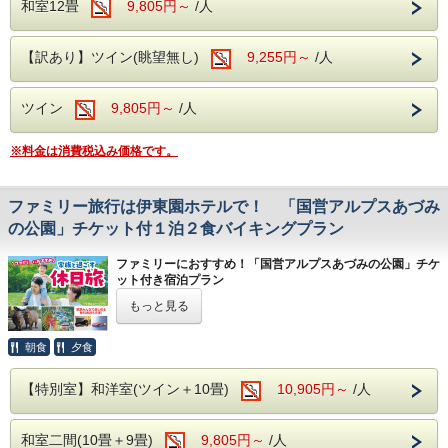
【チケットのご案内】
和室12畳
9,805円～
/人
・各施設の営業時間・最終入場時間は、事前にご確認くださ
い。
【訳あり】ツイン(眺望無し)
9,255円～
/人
・チケットは、チェックイン当日の13:00以降、チェックイ
ン手続き完了後にお渡しいたします。
・チケットの郵送は承っておりませんので、あらかじめご了
承ください。
ツイン
9,805円～
/人
【ホテルからのアクセス】
※料金は消費税込み価格です。
・国宝 松本城：約15分（車）
・国営アルプスあづみの公園（堀金・穂高地区）：約35分
（車）
ファミリー旅行は伊東園ホテルで！ 「国営アルプスあづみ
・国営アルプスあづみの公園（大町・松川地区）：約50分
（車）
の公園」チケット付１泊２食バイキングプラン
※所要時間は交通状況により前後する場合がございます。
ファミリーにおすすめ！「国営アルプスあづみの公園」チケ
【夕食・朝食バイキング】
ット付き宿泊プラン
ご夕食・ご朝食ともに、和・洋・中のバラエティ豊かなバイ
ご家族で思い切り遊べる「国営アルプスあづみの公園」の入
もっと見る
キングをご用意しております。ご旅行のひとときを、お好き
園チケットが付いたお得な宿泊プランです。
なお料理とともにお楽しみください。
公園は「堀金・穂高地区」と「大町・松川地区」
の2つのエ
※お食事時間は90分制です。
リアに分かれており、本プランのチケットなら
当日に限り両
朝食
夕食
※混雑状況により、2部制または3部制でのご案内となる場
エリアをご利用いただけます。
合がございます。
また、
15歳未満のお子様は入園無料
です。
【特別室】和洋室(ツイン＋10畳)
10,905円～
/人
【館内無料施設】
・地下1階 カラオケルーム
ご利用前のご案内
和室二間(10畳＋9畳)
9,805円～
/人
・1階 卓球コーナー