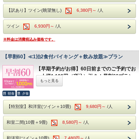
ご夕食・ご朝食ともにバイキング形式でご用意しておりま
す。
ご宿泊料金に関わる各種優待券・割引券との
【訳あり】ツイン(眺望無し)
6,380円～
/人
夕食時は、和洋中のバラエティ豊かなメニューに加え、アル
コール・ソフトドリンクが飲み放題（90分制）となってお
併用はできません。
ります。
※お食事時間は90分です。
ツイン
6,930円～
/人
※混雑状況により、2部制または3部制でのご案内となる場
キャンセルポリシー（通常プランとは異なり
合がございます。
ます）
※料金は消費税込み価格です。
※お食事開始時間は、前日または当日にフロントまでご確認
ください。
ご宿泊日の30日前～8日前：宿泊料金の5％
浅間温泉
【早割60】≪1泊2食付バイキング＋飲み放題≫プラン
ご宿泊日の7日前：宿泊料金の20％
開湯約1,000年の歴史を誇る浅間温泉は、かつて正岡子規や
与謝野晶子など、多くの文人墨客にも愛された名湯です。
【早期予約がお得】60日前までのご予約でお
北アルプスと松本平を望む落ち着いた温泉地で、肌あたりの
前日：宿泊料金の40％
一人様1,100円（税込）引き！早割60プラン
やさしい天然温泉をご堪能ください。湯冷めしにくく、体の
もっと見る
芯まで温まる泉質が魅力です。
ご宿泊日の
60日前まで
にご予約いただくと、通常料金より
源泉
：浅間混合泉（山田源泉・2号・4号源泉・大下源泉の
お一人様1,000円（税込1,100円）引き
でご利用いただけ
当日：宿泊料金の50％
混合泉）
る、お得な早期予約プランです。
朝食
夕食
泉質
：アルカリ性単純温泉（アルカリ性低張性高温泉）
ご旅行の予定が早めにお決まりのお客様におすすめのプラン
効能
：神経痛・筋肉痛・関節痛・疲労回復など
です。
無連絡不泊：宿泊料金の100％
【特別室】和洋室(ツイン＋10畳)
9,680円～
/人
ぜひ、お得な早割をご利用ください。
館内無料施設
地下1階には
カラオケルーム
、1階には
卓球コーナー
をご用
和室二間(10畳＋9畳)
8,580円～
/人
意しております。
バイキング＋アルコール飲み放題（90分
ご利用をご希望のお客様は、チェックイン時にフロントまで
館内無料施設
制）
お申し付けください。
無料でご利用いただける施設をご用意しております。
和洋室(ツイン＋10畳)
7,480円～
/人