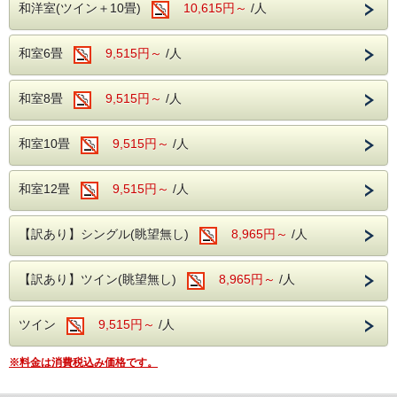
国宝 松本城（お車で約15分）
・天守閣の最終入場は16:30です。
和洋室(ツイン＋10畳)
10,615円～
/人
無料駐車場をご利用いただけます。
・チケットはチェックイン前でもお渡し可能です。なお、郵
送でのお渡しは承っておりません。
信州の雄大な自然と歴史ある名所巡りの拠点
ご到着後、フロントにて番号札をお渡しし、駐車場所をご案
【ご夕食・ご朝食】
和室6畳
9,515円～
/人
内いたします。
として、ぜひ伊東園ホテル浅間の湯をご利用
夕食・朝食ともにバイキングをご用意しております。和洋中
のバラエティ豊かなメニューをお楽しみください。
ください。
松本駅から無料送迎バス運行（事前予約制）
※お食事時間は90分制です。
和室8畳
9,515円～
/人
※混雑状況により、2部制または3部制でのご案内となる場
前日までのご予約制となります。
合がございます。
【館内無料施設】
和室10畳
9,515円～
/人
ホテル発 10:00
・地下1階：カラオケルーム
・1階：卓球コーナー
松本駅発 15:00／16:15
ご利用をご希望のお客様は、チェックイン時にフロントへお
和室12畳
9,515円～
/人
申し付けください。
ご予約・お問い合わせはお電話にて承ります。
【無料駐車場】
契約駐車場をご利用いただけます。フロントにて番号札をお
周辺観光
渡しし、駐車場所をご案内いたします。
【訳あり】シングル(眺望無し)
8,965円～
/人
黒部ダム（お車で約90分）
【無料送迎バス（要予約）】
国宝 松本城（お車で約15分）
松本駅～ホテル間の無料送迎バスをご利用いただけます。
＜ホテル発＞
【訳あり】ツイン(眺望無し)
8,965円～
/人
夏の信州は、標高の高いエリアならではの爽やかな気候と美
・10:00
しい自然が魅力です。
＜松本駅発＞
・15:00
ツイン
9,515円～
/人
黒部ダムや松本城をはじめとする人気観光地を巡る拠点とし
・16:15
て、ぜひ伊東園ホテル浅間の湯をご利用ください。
※ご利用の際は、前日までにお電話にてご予約ください。
【チェックアウト時間】
※料金は消費税込み価格です。
2026年8月1日（土）～8月31日（月）を除く日程は、チェ
ックアウト11:00です。