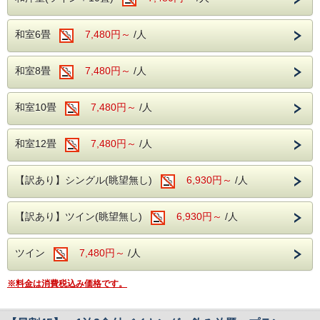
ご夕食は、和洋中バラエティ豊かなバイキングをご用意して
無料駐車場
地下1階：カラオケルーム
おります。
契約駐車場をご用意しております。
アルコール・ソフトドリンクともに飲み放題付きで、お食事
和室6畳
7,480円～
/人
ご到着の際はフロントへお立ち寄りください。番号札をお渡
を心ゆくまでお楽しみいただけます。
1階：卓球コーナー
しし、駐車場をご案内いたします。
※お食事時間は90分です。
※混雑状況により、2部制または3部制となる場合がござい
無料送迎バス（要予約）
和室8畳
7,480円～
/人
ます。お食事開始時間は前日または当日にフロントまでお問
ご利用をご希望のお客様は、チェックイン時にフロントにて
い合わせください。
松本駅とホテル間の無料送迎バスを運行しております。
ご予約ください。
【ホテル発】10:00
和室10畳
7,480円～
/人
【松本駅発】15:00／16:15
※ご利用をご希望のお客様は、前日までにお電話にてご予約
ご予約にあたって
無料駐車場完備
ください。
和室12畳
7,480円～
/人
契約駐車場をご用意しております。
本プランは
土曜日・祝前日は対象外
となりま
ご到着後、フロントへお声掛けいただければ、番号札をお渡
す。
お得な学タビプランで、仲間との思い出に残る学生旅行をお
しし、駐車場所をご案内いたします。
【訳あり】シングル(眺望無し)
6,930円～
/人
楽しみください。
皆様のご予約・ご来館を心よりお待ちしております。
ご宿泊料金に関わる各種優待券・割引券との
【訳あり】ツイン(眺望無し)
6,930円～
/人
松本駅から無料送迎バス運行（事前予約
併用はできません。
制）
前日までのお電話でご予約をお願いいたします。
ツイン
7,480円～
/人
キャンセルポリシー（通常プランとは異なり
ホテル発 10:00
ます）
※料金は消費税込み価格です。
ご宿泊日の30日前～8日前：宿泊料金の5％
松本駅発 15:00／16:15