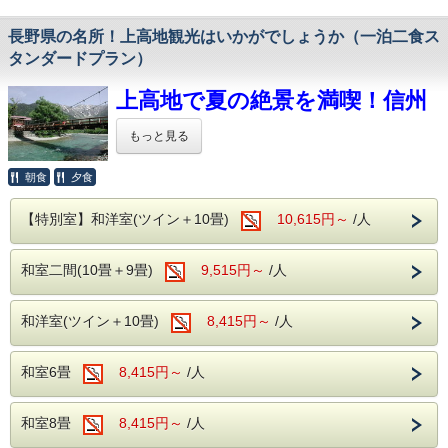
2026年8月1日（土）～8月31日（月）を除く期間は、チェ
※1室あたり 大人2名以上 3名様以上がご利用条件となりま
ックアウトは
11:00
となります。
す。
長野県の名所！上高地観光はいかがでしょうか（一泊二食ス
※他割引との併用はできません
タンダードプラン）
※『数量限定』となりますので、ご予約状況により利用期間
内であっても利用いただけない事がございます。
上高地で夏の絶景を満喫！信州
「おすすめ観光スポット」
～国営アルプスあづみの公園～
観光の拠点におすすめ
もっと見る
堀金・穂高地区は当館から車で約35分
上高地開山！新緑と大自然を楽
大町・松川地区は当館から車で約50分
朝食
夕食
しむ信州の旅♪
～国宝「松本城」～
当館より車で約20分
長野県を代表する景勝地「上高地」は、4月
【特別室】和洋室(ツイン＋10畳)
10,615円～
/人
27日に開山いたしました。
透き通る梓川、美しい穂高連峰、澄み切った
〇バイキング＋アルコール飲み放題
和室二間(10畳＋9畳)
9,515円～
/人
空気と鮮やかな新緑。季節ならではの絶景が
当館のバイキングでは、お客様にお食事を楽しんでいただ
けるよう
広がる上高地は、信州観光には欠かせない人
アルコールとソフトドリンクが、飲み放題となっておりま
和洋室(ツイン＋10畳)
8,415円～
/人
気スポットです。
す。
伊東園ホテル浅間の湯は、上高地までお車で
〇お料理もバラエティ豊富なメニューを取り揃えてお待ちし
約1時間30分。
和室6畳
8,415円～
/人
ております。
さらに松本市内へもお車で約10～15分とアク
※お食事時間は90分となっており、
混雑状況により2部制または3部制へ変更になる可能性が
セスが良く、観光の拠点として最適な立地で
和室8畳
8,415円～
/人
あります。
す。
（お食事開始時間については、前日または当日にフロン