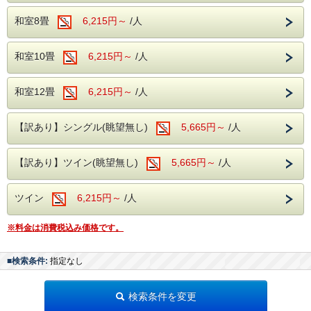
効能
：神経痛・筋肉痛・関節痛・疲労回復など
和室8畳
6,215円～
/人
館内無料施設
地下1階には
カラオケルーム
、1階には
卓球コーナー
をご用
和室10畳
6,215円～
/人
意しております。
ご利用をご希望のお客様は、チェックイン時にフロントまで
お申し付けください。
和室12畳
6,215円～
/人
無料駐車場
契約駐車場をご用意しております。
【訳あり】シングル(眺望無し)
5,665円～
/人
ご到着の際はフロントへお立ち寄りください。番号札をお渡
しし、駐車場をご案内いたします。
無料送迎バス（要予約）
【訳あり】ツイン(眺望無し)
5,665円～
/人
松本駅とホテル間の無料送迎バスを運行しております。
【ホテル発】10:00
ツイン
6,215円～
/人
【松本駅発】15:00／16:15
※ご利用をご希望のお客様は、前日までにお電話にてご予約
ください。
※料金は消費税込み価格です。
チェックアウト時間
2026年8月1日（土）～8月31日（月）を除く日程
は、チェ
■検索条件:
指定なし
ックアウト時間は
11:00
となっております。
皆様のご予約・ご来館を心よりお待ちしております。
検索条件を変更