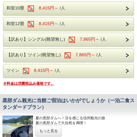
観光を満喫したあとは、歴史ある天然温泉で
トへご確認ください。）
和室10畳
8,415円～
/人
ゆっくりと疲れを癒し、バイキングとアルコ
ール飲み放題を心ゆくまでお楽しみくださ
〇館内無料施設のご紹介
い。
和室12畳
地下1階ではカラオケルーム、1階には卓球コーナーもご
8,415円～
/人
ざいます。
皆様のご予約を心よりお待ちしております。
チェックイン時にご予約下さい。
※当館から上高地への送迎はございません。
【訳あり】シングル(眺望無し)
7,865円～
/人
〇無料駐車場完備
契約駐車場となりますので番号札をお渡しして駐車場をご案
〇バイキング＋アルコール飲み放題（90分
内致します。
【訳あり】ツイン(眺望無し)
7,865円～
/人
フロントへお声かけ下さいませ。
制）
ご夕食は和・洋・中の豊富なメニューを取り
〇無料送迎バス
ツイン
8,415円～
/人
揃えたバイキングをご用意しております。
松本駅～ホテルまでの無料送迎バスもございます。
ホテル発・10：00／松本駅発・15：00、16：15
生ビールや日本酒、焼酎などのアルコール類
ご予約は前日までにお電話でお申し込み下さいませ。
※料金は消費税込み価格です。
はもちろん、ソフトドリンクも飲み放題。
ご家族やご友人との楽しいひとときをお過ご
しください。
黒部ダム観光に当館ご宿泊はいかがでしょうか（一泊二食ス
※お食事時間は90分です。
タンダードプラン）
※混雑状況により2部制または3部制となる場
夏の黒部ダムへ！涼を感じる信州観光の旅
合がございます。お食事開始時間は前日また
夏の黒部ダムで大自然を満喫！
は当日にフロントまでお問い合わせくださ
もっと見る
い。
長野県を代表する観光名所「黒部ダム」は、夏でも涼しく過