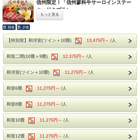
信州限定！「信州蓼科牛サーロインステー
お待ちしております。
松本市のシンボル、国宝・松本城まで車で15分
〇無料駐車場完備
キ」付きプラン
※お食事時間は90分となっており、
契約駐車場となりますので番号札をお渡しして駐車
もっと見る
ご夕食のバイキングに、
信州ブランド「蓼科牛」のサーロイ
混雑状況により2部制または3部制へ変更になる可
場をご案内致します。
ンステーキ
をプラスした贅沢な宿泊プランです。
能性があります。
きめ細やかでやわらかな肉質、上品な甘みのある脂が特徴の
朝食
夕食
フロントへお声かけ下さいませ。
蓼科牛を、この機会にぜひご賞味ください。
（お食事開始時間については、前日または当日
さらに、
夕食時はアルコール・ソフトドリンクが飲み放題
。
【特別室】和洋室(ツイン＋10畳)
にフロントへご確認ください。）
13,475円～
/人
美味しいお料理とともに、ゆったりとしたひとときをお楽し
〇無料送迎バス
みいただけます。
松本駅～ホテルまでの無料送迎バスもございま
〇浅間の温泉
和室二間(10畳＋9畳)
12,375円～
/人
す。
開湯から約1000年の歴史のある浅間温泉には、
信州ブランド「蓼科牛」とは
ホテル発・10：00／松本駅発・15：00、16：15
蓼科牛は、長野県を代表するブランド牛の一つです。
かつては正岡子規や与謝野晶子ら数多くの文人墨客
和洋室(ツイン＋10畳)
11,275円～
/人
ご予約は前日までにお電話でお申し込み下さいま
JA佐久浅間が長年培った技術で肥育した牛で、主に黒毛和
も訪れ親しんだと伝えられています。
牛とホルスタインの交雑種を使用しています。年間出荷頭数
せ。
が少なく、希少性の高いブランド牛として知られています。
北アルプスと松本平を見渡しながらゆっくり肌に
和室6畳
11,275円～
/人
その魅力は、きめ細やかな肉質とやわらかな口当たり、そし
なじむ優しい泉質と
て上品な甘み。飽きのこない美味しさから、多くのリピータ
〇松本市周辺の観光情報
ーに愛されています。
湯冷めしにくく温浴効果が続く天然温泉をお楽し
和室8畳
松本市のシンボル、国宝・松本城まで車で15分
11,275円～
/人
平成7年（1995年）の商標登録以降には、伊勢神宮へ奉納さ
みくださいませ。
れた実績もあります。
和室10畳
11,275円～
/人
原泉 浅間混合泉（山田源泉、2号・4号源泉、大
別注料理について
下源泉の混合泉）
大人お一人様につき、
蓼科牛サーロインステ
和室12畳
11,275円～
/人
泉質 アルカリ性単純温泉（アルカリ性低張性高