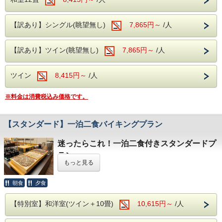
無料駐車場
2026年8月1日（土）～8月31日（月）を除く日程
岡子規や与謝野晶子ら数多くの文人墨客も訪れ親しんだと伝
は、チェ
ックアウト時間は
えられています。
11:00
となっております。
契約駐車場をご用意しております。
当館に一室だけの特別室「長者の間」で、思い出に残る特別
北アルプスと松本平を見渡しながらゆっくり肌になじむ優し
【訳あり】シングル(眺望無し)
7,865円～
/人
ご到着の際はフロントへお立ち寄りください。番号札をお渡
なご旅行をお楽しみください。
い泉質と湯冷めしにくく温浴効果が続く天然温泉をお楽しみ
しし、駐車場をご案内いたします。
皆様のご予約・ご来館を心よりお待ちしております。
くださいませ。
無料送迎バス（要予約）
【訳あり】ツイン(眺望無し)
7,865円～
/人
原泉：浅間混合泉（山田源泉、2号・4号源泉、大下源泉の
松本駅とホテル間の無料送迎バスを運行しております。
混合泉）
【ホテル発】10:00
泉質：アルカリ性単純温泉（アルカリ性低張性高温泉）
ツイン
8,415円～
/人
【松本駅発】15:00／16:15
効能：神経痛、筋肉痛、関節痛、疲労回復
※ご利用をご希望のお客様は、前日までにお電話にてご予約
ください。
〇館内無料施設のご紹介
※料金は消費税込み価格です。
地下1階ではカラオケルーム、1階には卓球コーナーもご
周辺観光
ざいます。
チェックイン時にご予約下さい。
国宝 松本城
まではホテルからお車で約15分。
【スタンダード】一泊二食バイキングプラン
そのほか、白馬・黒部ダム・上高地・美ヶ原など、長野県内
〇無料駐車場完備
の人気観光地へのアクセス拠点としても便利な立地です。
番号札をお渡しして駐車場をご案内致します。
迷ったらこれ！一泊二食付きスタンダードプ
チェックアウト時間
フロントへお声かけ下さいませ。
ラン
もっと見る
2026年8月1日（土）～8月31日（月）を除く日程
は、チェ
伊東園ホテルズ創業以来、多くのお客様にご好評いただいて
〇無料送迎バス
ックアウト時間は
11:00
となっております。
いる定番の一泊二食付きプランです。
松本駅からホテルまでの無料送迎バスもございます。
広々とした和室で、ご家族やご友人との大切な時間をお過ご
夕食・朝食はバイキングをご用意。夕食時はアルコール・ソ
ホテル発・10：00／松本駅発・15：00、16：15
朝食
夕食
しください。
フトドリンクが90分飲み放題で、お好きな料理とともに心
ご予約は前日までにお電話でお申し込み下さいませ。
皆様のご予約・ご来館を心よりお待ちしております。
ゆくまでお楽しみいただけます。
【特別室】和洋室(ツイン＋10畳)
10,615円～
/人
直前予約も可能ですので、思い立った旅行にもおすすめで
す。皆様のご予約を心よりお待ちしております。