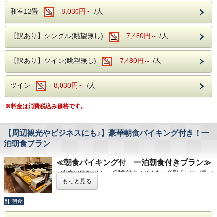
契約駐車場をご用意しております。
本プランは
土曜日・祝前日は対象外
となりま
和室12畳
8,030円～
/人
ご到着後、フロントへお声掛けいただければ、番号札をお渡
す。
しし駐車場所をご案内いたします。
【訳あり】シングル(眺望無し)
7,480円～
/人
ご宿泊料金に関わる各種優待券・割引券との
松本駅から無料送迎バス運行（事前予約
併用はできません。
【訳あり】ツイン(眺望無し)
7,480円～
/人
制）
前日までのお電話でご予約をお願いいたします。
キャンセルポリシー（通常プランとは異なり
ツイン
8,030円～
/人
ホテル発 10:00
ます）
ご宿泊日の30日前～8日前：宿泊料金の5％
※料金は消費税込み価格です。
松本駅発 15:00／16:15
ご宿泊日の7日前：宿泊料金の20％
【周辺観光やビジネスにも♪】豪華朝食バイキング付き！一
泊朝食プラン
チェックアウト時間のご案内
前日：宿泊料金の40％
2026年8月1日（土）～8月31日（月）を除く日程は、チェ
≪朝食バイキング付 一泊朝食付きプラン≫
ックアウト11:00
となります。
当日：宿泊料金の50％
ご夕食の付かない、ご朝食付き（バイキング形式）のプラン
朝もゆったりとお過ごしいただき、信州旅行をお楽しみくだ
です。
さい。
もっと見る
ビジネスでのご利用はもちろん、カップルやご夫婦、一人旅
無連絡不泊：宿泊料金の100％
など、さまざまなシーンでお気軽にご利用いただけます。直
朝食
前のご予約も承っておりますので、急なご旅行にもおすすめ
です。