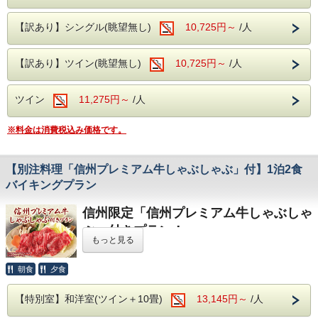
ーキ（約80～90g）を1皿
ご用意いたしま
温泉）
す。
【訳あり】シングル(眺望無し)
10,725円～
/人
効能 神経痛、筋肉痛、関節痛、疲労回復
お子様にはご提供はございませんので、あら
【訳あり】ツイン(眺望無し)
〇館内無料施設のご紹介
10,725円～
/人
かじめご了承ください。
地下1階ではカラオケルーム、1階には卓球コーナ
ーもございます。
ツイン
11,275円～
/人
チェックイン時にご予約下さい。
ご夕食
※料金は消費税込み価格です。
バイキング ＋ アルコール飲み放題
〇無料駐車場完備
夕食はバラエティ豊かなバイキングをご用意しております。
契約駐車場となりますので番号札をお渡しして駐車
【別注料理「信州プレミアム牛しゃぶしゃぶ」付】1泊2食
アルコール・ソフトドリンク飲み放題
場をご案内致します。
バイキングプラン
フロントへお声かけ下さいませ。
お食事時間は90分です。
信州限定「信州プレミアム牛しゃぶしゃ
ぶ」付きプラン！
〇無料送迎バス
混雑状況により、2部制または3部制でのご案
もっと見る
ご夕食に、もう一品贅沢な味わいを。
松本駅～ホテルまでの無料送迎バスもございま
内となる場合があります。
信州の豊かな自然の中で育まれた
信州蓼科牛
を使用した、し
す。
ゃぶしゃぶ付きプランをご用意いたしました。
朝食
夕食
きめ細やかな肉質と美しい霜降りが特徴で、口に入れた瞬
ホテル発・10：00／松本駅発・15：00、16：15
お食事開始時間は前日または当日にフロント
間、とろけるような柔らかさと上品な旨みが広がります。し
【特別室】和洋室(ツイン＋10畳)
13,145円～
/人
ご予約は前日までにお電話でお申し込み下さいま
ゃぶしゃぶにすることで、牛肉本来の甘みと香りがより一層
へご確認ください。
引き立ちます。特製ポン酢でさっぱりとお召し上がりいただ