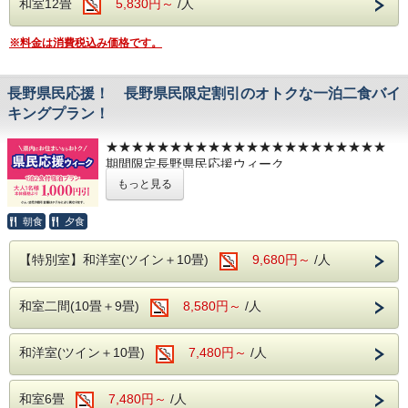
和室12畳
混雑状況により2部制または3部制へ変更になる可
5,830円～
/人
2026年08月30日（日）～ 09月04日（金）
能性があります。
2026年09月27日（日）～ 10月02日（金）
チェックアウト
※料金は消費税込み価格です。
2026年11月08日（日）～ 11月13日（金）
（お食事開始時間については、前日または当日
2026年11月29日（日）～ 12月04日（金）
2026年8月1日（土）～8月31日（月）を除き、チェックア
にフロントへご確認ください。）
ウトは11:00
です。
〇バイキング＋アルコール飲み放題
長野県民応援！ 長野県民限定割引のオトクな一泊二食バイ
キングプラン！
〇浅間の温泉
当館のバイキングでは、お客様にお食事を楽しん
開湯から約1000年の歴史のある浅間温泉には、
でいただけるよう
★★★★★★★★★★★★★★★★★★★★★★
かつては正岡子規や与謝野晶子ら数多くの文人墨客
アルコールとソフトドリンクが、飲み放題となっ
期間限定長野県民応援ウィーク
も訪れ親しんだと伝えられています。
ております。
一泊二食付きバイキングプランです♪♪♪
もっと見る
長野県にお住まいの方限定で
北アルプスと松本平を見渡しながらゆっくり肌に
本体価格より大人1,000円割引になるプランです。
なじむ優しい泉質と
朝食
夕食
〇お料理もバラエティ豊富なメニューを取り揃えて
伊東園グループは地元・長野県を応援します！！
湯冷めしにくく温浴効果が続く天然温泉をお楽し
お待ちしております。
もちろんアルコール飲み放題も付いております♪♪
【特別室】和洋室(ツイン＋10畳)
9,680円～
/人
みくださいませ。
※お食事時間は90分となっており、
※グループ内に長野県にお住まいの方が1人でもい
れば、
混雑状況により2部制または3部制へ変更になる可
お連れのお客様全員ご利用可能となります！
和室二間(10畳＋9畳)
8,580円～
/人
原泉 浅間混合泉（山田源泉、2号・4号源泉、大
能性があります。
★★★★★★★★★★★★★★★★★★★★★★
下源泉の混合泉）
（お食事開始時間については、前日または当日
和洋室(ツイン＋10畳)
7,480円～
/人
泉質 アルカリ性単純温泉（アルカリ性低張性高
にフロントへご確認ください。）
▶開催時期
2026年09月13日（日）～09月18日（金）
温泉）
2026年10月12日（月）～10月16日（金）
効能 神経痛、筋肉痛、関節痛、疲労回復
〇浅間の温泉
和室6畳
7,480円～
/人