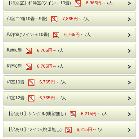
【特別室】和洋室(ツイン＋10畳)
8,965円～
/人
ご朝食
館内無料施設
和洋バイキングをご用意しております。
館内では、無料でお楽しみいただける施設をご用意しており
一日の始まりに、バランスの良い朝食をお楽しみください。
和室二間(10畳＋9畳)
7,865円～
/人
ます。
浅間温泉
地下1階：カラオケルーム
和洋室(ツイン＋10畳)
6,765円～
/人
開湯約1,000年の歴史を誇る浅間温泉は、かつて正岡子規や
与謝野晶子など、多くの文人墨客にも愛された名湯です。
1階：卓球コーナー
北アルプスと松本平を望む落ち着いた温泉地で、肌あたりの
やさしい天然温泉をご堪能ください。湯冷めしにくく、体の
和室6畳
6,765円～
/人
芯まで温まる泉質が魅力です。
ご利用をご希望のお客様は、チェックイン時にフロントにて
源泉
：浅間混合泉（山田源泉・2号・4号源泉・大下源泉の
ご予約ください。
混合泉）
和室8畳
6,765円～
/人
泉質
：アルカリ性単純温泉（アルカリ性低張性高温泉）
効能
：神経痛・筋肉痛・関節痛・疲労回復など
無料駐車場完備
和室10畳
6,765円～
/人
館内無料施設
契約駐車場をご用意しております。
地下1階には
カラオケルーム
、1階には
卓球コーナー
をご用
ご到着後、フロントにお声掛けいただければ、番号札をお渡
意しております。
和室12畳
6,765円～
/人
しし駐車場所をご案内いたします。
ご利用をご希望のお客様は、チェックイン時にフロントまで
お申し付けください。
【訳あり】シングル(眺望無し)
6,215円～
/人
無料駐車場
松本駅から無料送迎バス運行（事前予約
契約駐車場をご用意しております。
制）
ご到着の際はフロントへお立ち寄りください。番号札をお渡
【訳あり】ツイン(眺望無し)
6,215円～
/人
前日までのお電話でのご予約をお願いいたします。
しし、駐車場をご案内いたします。
ホテル発 10:00