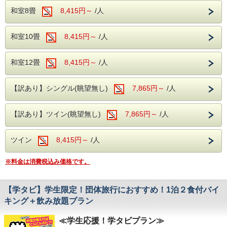
ください。
和室8畳
8,415円～
/人
浅間温泉
チェックアウト時間
開湯約1,000年の歴史を誇る浅間温泉は、かつて正岡子規や
2026年8月1日（土）～8月31日（月）を除く日程は、チェ
和室10畳
8,415円～
/人
与謝野晶子など、多くの文人墨客にも愛された名湯です。
ックアウト11:00
となります。
北アルプスと松本平を望む落ち着いた温泉地で、肌あたりの
やさしい天然温泉をご堪能ください。湯冷めしにくく、体の
和室12畳
8,415円～
/人
芯まで温まる泉質が魅力です。
源泉
：浅間混合泉（山田源泉・2号・4号源泉・大下源泉の
混合泉）
【訳あり】シングル(眺望無し)
7,865円～
/人
泉質
：アルカリ性単純温泉（アルカリ性低張性高温泉）
効能
：神経痛・筋肉痛・関節痛・疲労回復など
館内無料施設
【訳あり】ツイン(眺望無し)
7,865円～
/人
地下1階には
カラオケルーム
、1階には
卓球コーナー
をご用
意しております。
ツイン
8,415円～
/人
ご利用をご希望のお客様は、チェックイン時にフロントまで
お申し付けください。
※料金は消費税込み価格です。
無料駐車場
契約駐車場をご用意しております。
ご到着の際はフロントへお立ち寄りください。番号札をお渡
【学タビ】学生限定！団体旅行におすすめ！1泊２食付バイ
しし、駐車場をご案内いたします。
キング＋飲み放題プラン
無料送迎バス（要予約）
松本駅とホテル間の無料送迎バスを運行しております。
≪学生応援！学タビプラン≫