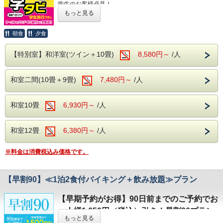
【ホテル発】10:00
学生のお客様必見！
【松本駅発】15:00／16:15
気の合う仲間と、お得に思い出づくりをしませんか？
もっと見る
※ご利用をご希望のお客様は、前日までにお電話にてご予約
サークル旅行や卒業旅行、ゼミ旅行など、学生グループにお
ください。
すすめの「学タビプラン」をご用意いたしました。
朝食
夕食
ご宿泊人数が多いほどお得になる学生限定プランです。
チェックアウト時間
学タビプラン特典
2026年8月1日（土）～8月31日（月）を除く日程
は、チェ
【特別室】和洋室(ツイン＋10畳)
8,580円～
/人
ックアウト時間は
11:00
となっております。
1室2名利用
本体価格より500円引
歴史ある浅間温泉と、お食事・飲み放題を満喫できる一泊二
1室3名利用
本体価格より1,000円引
食プランで、ゆったりとしたご旅行をお楽しみください。
1室4名利用
本体価格より1,500円引
和室二間(10畳＋9畳)
7,480円～
/人
皆様のご予約・ご来館を心よりお待ちしております。
1室5名以上利用
本体価格より2,000円引
お得な料金で、楽しい学生旅行をお楽しみください！
和室10畳
6,930円～
/人
ご利用条件・注意事項
本プランは
大学生・大学院生・短期大学生・
和室12畳
6,380円～
/人
専門学校生
で構成されたグループが対象で
す。（中学生・高校生は対象外となりま
※料金は消費税込み価格です。
す。）
【早割90】≪1泊2食付バイキング＋飲み放題≫プラン
チェックイン時に、ご宿泊者全員分の学生証
をご提示ください。
【早期予約がお得】90日前までのご予約でお
一人様1,650円（税込）引き！早割90プラン
ご宿泊日までに学生証を返却される予定の方
もっと見る
ご宿泊日の
90日前まで
にご予約いただくと、通常料金より