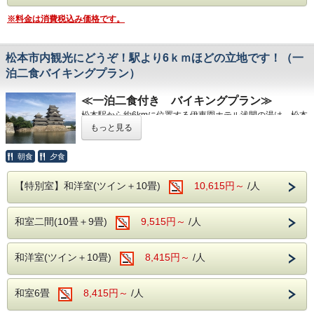
チェックアウト
2026年8月1日（土）～8月31日（月）を除き、チェックア
※料金は消費税込み価格です。
1階：卓球コーナー
ウトは11:00
です。
いずれも無料でご利用いただけます。
松本市内観光にどうぞ！駅より6ｋｍほどの立地です！（一
ご希望のお客様は、チェックイン時にフロントにてご予約く
泊二食バイキングプラン）
ださい。
≪一泊二食付き バイキングプラン≫
松本駅から約6kmに位置する伊東園ホテル浅間の湯は、松本
無料駐車場
市内観光はもちろん、白馬や黒部ダム、上高地、美ヶ原など
もっと見る
契約駐車場をご用意しております。
長野観光の拠点としても便利な立地です。
ご到着時にフロントへお声がけいただき、番号札をお受け取
こちらは、
夕食・朝食バイキング付きの一泊二食プラン
で
朝食
夕食
りのうえ駐車場をご案内いたします。
す。
ご夕食ではアルコール飲み放題付きのバイキングと、歴史あ
る浅間温泉でゆったりとしたひとときをお楽しみください。
【特別室】和洋室(ツイン＋10畳)
10,615円～
/人
無料送迎バス（要予約）
バイキング＆アルコール飲み放題
松本駅 ⇔ ホテル間の無料送迎バスを運行しております。
ご夕食・ご朝食ともにバイキング形式でご用意しておりま
和室二間(10畳＋9畳)
9,515円～
/人
す。
ホテル発 10:00
夕食時は、和洋中のバラエティ豊かなメニューに加え、**ア
ルコール・ソフトドリンクが飲み放題（90分制）となって
和洋室(ツイン＋10畳)
8,415円～
/人
おります。
松本駅発 15:00／16:15
※お食事時間は90分です。
※混雑状況により、2部制または3部制でのご案内となる場
和室6畳
8,415円～
/人
※前日までにお電話にてご予約ください。
合がございます。
※お食事開始時間は、前日または当日にフロントまでご確認