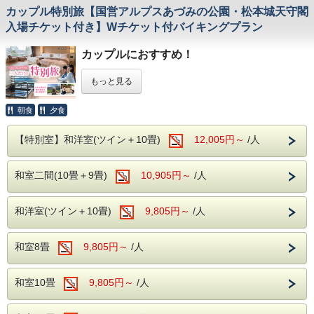
カップル特別旅【国営アルプスあづみの公園・松本城天守閣
入場チケット付き】Wチケット付バイキングプラン
カップルにおすすめ！
国宝・松本城＆国営アルプスあづみの公園
もっと見る
ダブルチケット付き 一泊二食バイキングプ
ラン
朝食
夕食
歴史と自然、どちらも楽しめる、カップルにおすすめのダブ
ルチケット付き宿泊プランです。
【特別室】和洋室(ツイン＋10畳)
12,005円～
/人
ホテルでゆっくりとお過ごしいただいた翌日は、まずは
国
宝・松本城
へ。美しい天守閣や城下町を散策しながら、松本
ならではの風情をお楽しみください。
和室二間(10畳＋9畳)
10,905円～
/人
その後は安曇野へ足を延ばし、
国営アルプスあづみの公園
へ。四季折々の花々や豊かな緑に囲まれながら、森林浴やの
んびりとした散策を満喫。自然の中で心も体もリフレッシュ
和洋室(ツイン＋10畳)
9,805円～
/人
できる、癒しのデートにぴったりです。
お帰りは安曇野ICから高速道路をご利用いただけるため、ご
自宅までのアクセスもスムーズです。
和室8畳
9,805円～
/人
さらに、本プランでは
松本城天守閣入場券
と
国営アルプスあ
づみの公園入園券
がセットになったダブルチケットを、
追加
料金1,390円
でご利用いただけます。個別に購入するよりも
和室10畳
9,805円～
/人
お得に、松本・安曇野エリアの人気スポットを満喫できるお
すすめのプランです。