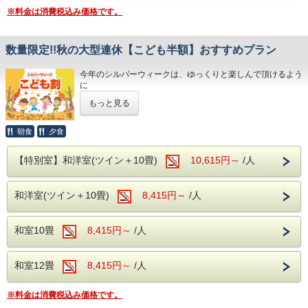
※料金は消費税込み価格です。
どちらも無料でご利用いただけます。ご希望のお客様はチェ
ックイン時にフロントにてご予約ください。
数量限定!!秋の大型連休【こども半額】おすすめプラン
無料駐車場
契約駐車場をご用意しております。
今年のシルバーウィークは、ゆっくりと楽しんで頂けるよう
ご到着後、フロントにお声がけいただき、番号札をお受け取
に
りのうえご利用ください。
伊東園ホテルズが全力で応援します！
もっと見る
無料送迎バス（要予約）
こちらのプランは特定日限定で、1泊2食付バイキングプラ
松本駅とホテル間で無料送迎バスを運行しております。
ンが
朝食
夕食
小学生・幼児のお子様は【通常料金の半額】でご宿泊いただ
ホテル発 10:00
けます。
【特別室】和洋室(ツイン＋10畳)
10,615円～
/人
ご家族みんなで秋の信州を満喫して下さい！
松本駅発 15:00／16:15
和洋室(ツイン＋10畳)
8,415円～
/人
ご利用期間は
※前日までにお電話でご予約ください。
混雑を避けてゆったり楽しめる、お得な5日間限定です！
周辺観光
2026年
和室10畳
8,415円～
/人
9月18日(金)、23日(水・祝)、24日(木)、25日(金)、27日(日)
国宝 松本城
までお車で約15分。
松本観光の拠点としても便利な立地です。歴史ある名城の散
和室12畳
8,415円～
/人
策とあわせて、浅間温泉でゆったりとしたひとときをお過ご
本プランは『数量限定』のため、お早めのご予約がおすすめ
しください。
です。
※料金は消費税込み価格です。
チェックアウト時間