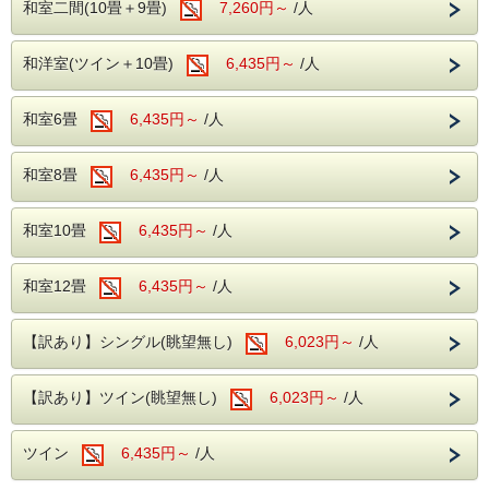
教室」
和室二間(10畳＋9畳)
7,260円～
/人
込）
1泊あたり
8,085円（消費税込）
で宿泊可能！！
クラフト体験が楽しめる「芸術教室」
和洋室(ツイン＋10畳)
6,435円～
/人
●和室二間 の場合、
1泊目9,680円(消費税込) 2泊目4,840円(消費税
古民家でそば打ち体験ができる「社会科教
和室6畳
6,435円～
/人
込)
室」
1泊あたり
7,260円(消費税込)
で宿泊可能！！
和室8畳
6,435円～
/人
など、雨の日でも楽しめる屋内施設が充実しています。
駐車場（700台）、授乳室、多目的トイレ、レストラン、売
●和室6～12畳・和洋室 の場合、
店など設備も整っています。
1泊目8,580円(消費税込) 2泊目4,290円(消費税込)
和室10畳
6,435円～
/人
1泊あたり
6,435円(消費税込)
で宿泊可能！！
和室12畳
大町・松川地区（当館から車で約50分）
6,435円～
/人
●訳あり洋室シングル・ツイン の場合、
北アルプスの豊かな自然に囲まれたエリアです。
1泊目8,030円(消費税込) 2泊目4,015円(消費税込)
地上約9mの高さから森を散策できる「空中回廊」や、雨の
【訳あり】シングル(眺望無し)
6,023円～
/人
1泊あたり
6,023円(消費税込)
で宿泊可能！！
日でも体験活動を楽しめる「森の体験舎」など、自然と触れ
合える施設が充実しています。
毎月さまざまな体験プログラムやイベントも開催されていま
★★★★★★★★★★★★★★★★★★★★★★★
【訳あり】ツイン(眺望無し)
6,023円～
/人
す。
【開催期間】
※所要時間は交通状況により前後する場合があります。
2026年08月23日(日)～08月28日(金)
ツイン
6,435円～
/人
2026年09月06日(日)～09月11日(金)
ご夕食