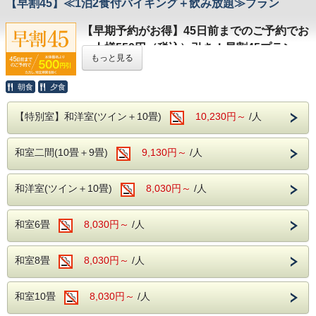
ご宿泊日の7日前：宿泊料金の20％
【早割45】≪1泊2食付バイキング＋飲み放題≫プラン
【早期予約がお得】45日前までのご予約でお
チェックアウト時間のご案内
前日：宿泊料金の40％
一人様550円（税込）引き！早割45プラン
2026年8月1日（土）～8月31日（月）を除く日程は、チェ
もっと見る
ックアウト11:00
ご宿泊日の
45日前まで
となります。
にご予約いただくと、通常料金より
当日：宿泊料金の50％
朝もゆったりとお過ごしいただき、浅間温泉で癒やしのひと
お一人様500円（税込550円）引き
でご利用いただける、お
ときをお楽しみください。
得な早期予約プランです。
朝食
夕食
旅行の予定がお決まりのお客様は、ぜひこちらのプランをご
無連絡不泊：宿泊料金の100％
利用ください。
【特別室】和洋室(ツイン＋10畳)
10,230円～
/人
バイキング＋アルコール飲み放題（90分
和室二間(10畳＋9畳)
9,130円～
/人
館内無料施設
制）
無料でご利用いただける施設をご用意しております。
ご夕食は、和洋中バラエティ豊かなバイキングをご用意して
和洋室(ツイン＋10畳)
地下1階：カラオケルーム
8,030円～
/人
おります。
アルコール・ソフトドリンクともに飲み放題付きで、お食事
を存分にお楽しみいただけます。
1階：卓球コーナー
和室6畳
8,030円～
/人
※お食事時間は90分です。
※混雑状況により、2部制または3部制となる場合がござい
ます。お食事開始時間は前日または当日にフロントまでお問
ご利用をご希望のお客様は、チェックイン時にフロントにて
和室8畳
8,030円～
/人
い合わせください。
ご予約ください。
和室10畳
8,030円～
/人
ご予約にあたって
無料駐車場完備