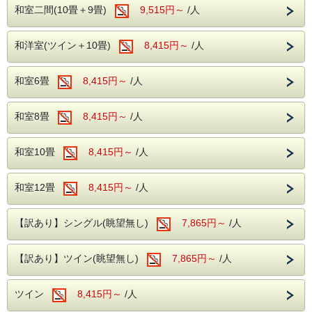
ご夕食・ご朝食
和室二間(10畳＋9畳)
9,515円～
/人
夕食・朝食ともに和洋中のバラエティ豊かなバイキングをご
用意しております。
和洋室(ツイン＋10畳)
8,415円～
/人
夕食時はアルコール・ソフトドリンクが90分飲み放題。
ご家族やご友人とのお食事をゆっくりお楽しみください。
※お食事時間は90分制です。
和室6畳
8,415円～
/人
※混雑状況により二部制または三部制でのご案内となる場合
がございます。お食事開始時間は前日または当日にフロント
までお問い合わせください。
和室8畳
8,415円～
/人
浅間温泉
開湯約1,000年の歴史を誇る浅間温泉。正岡子規や与謝野晶
和室10畳
8,415円～
/人
子をはじめ、多くの文人墨客にも愛された名湯です。
北アルプスや松本平を望みながら、肌あたりのやさしい天然
温泉をご堪能ください。湯冷めしにくく、体の芯まで温まる
泉質が魅力です。
和室12畳
8,415円～
/人
源泉
：浅間混合泉（山田源泉・2号・4号源泉・大下源泉の
混合泉）
泉質
：アルカリ性単純温泉（アルカリ性低張性高温泉）
【訳あり】シングル(眺望無し)
7,865円～
/人
効能
：神経痛・筋肉痛・関節痛・疲労回復など
館内無料施設
【訳あり】ツイン(眺望無し)
7,865円～
/人
カラオケルーム（地下1階）
ツイン
8,415円～
/人
卓球コーナー（1階）