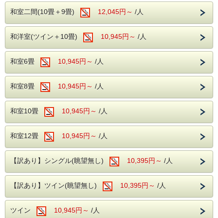
せ。
ける、信州ならではの贅沢な一品をぜひご賞味ください。
和室二間(10畳＋9畳)
12,045円～
/人
もちろん、
夕食バイキングとアルコール飲み放題
も付いてお
ります♪
〇松本市周辺の観光情報
館内無料施設
この機会にぜひご利用くださいませ。
松本市のシンボル、国宝・松本城まで車で15分
和洋室(ツイン＋10畳)
※別注料理は、夕食時に
10,945円～
大人1名様につき1皿
/人
のご提供とな
地下1階：カラオケルーム
ります。
※お子様へのご提供はございません。あらかじめご了承くだ
さい。
1階：卓球コーナー
和室6畳
10,945円～
/人
※ご利用の際はチェックイン時にご予約ください。
和室8畳
10,945円～
/人
バイキング＋アルコール飲み放題
和洋中のバラエティ豊かなメニューを取り揃えた夕食バイキ
無料駐車場
ングをご用意しております。
和室10畳
10,945円～
/人
アルコール・ソフトドリンクともに飲み放題で、お食事とと
契約駐車場をご利用いただけます。
もにゆったりとお楽しみいただけます。
ご到着時にフロントで番号札をお渡しし、駐車場をご案内い
※お食事時間は90分です。
たします。
和室12畳
10,945円～
/人
※混雑状況により、2部制または3部制でのご案内となる場
合がございます。
※夕食開始時間は、前日または当日にフロントまでご確認く
無料送迎バス（要予約）
【訳あり】シングル(眺望無し)
10,395円～
/人
ださい。
松本駅～ホテル間の無料送迎バスをご利用いただけます。
ホテル発
10:00
【訳あり】ツイン(眺望無し)
10,395円～
/人
松本駅発
15:00／16:15
※前日までにお電話でご予約ください。
館内無料施設
地下1階：カラオケルーム
ツイン
10,945円～
/人