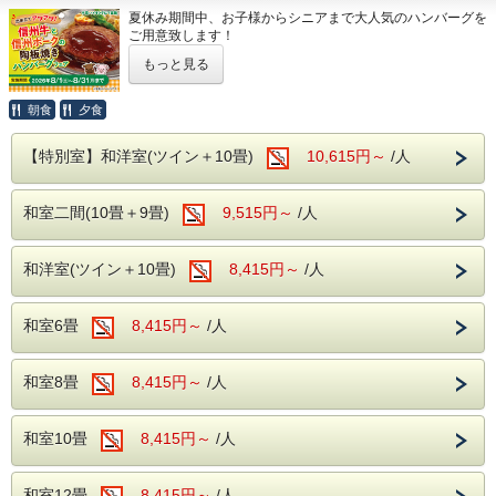
泉質
：アルカリ性単純温泉（アルカリ性低張性高温泉）
ご夕食・ご朝食ともにバイキング形式でご用意しておりま
夏休み期間中、お子様からシニアまで大人気のハンバーグを
効能
：神経痛・筋肉痛・関節痛・疲労回復など
す。
ご用意致します！
夕食時は、和洋中のバラエティ豊かなメニューに加え、アル
館内無料施設
こだわりの信州牛と信州ポークの合挽肉をしっかりコネて焼
コール・ソフトドリンクが飲み放題（90分制）となってお
もっと見る
き上げました。
ります。
地下1階には
カラオケルーム
、1階には
卓球コーナー
をご用
お席でも出来立てアツアツをお召し上がりいただくために陶
※お食事時間は90分です。
意しております。
板鍋にてご提供！
朝食
夕食
※混雑状況により、2部制または3部制でのご案内となる場
ご利用をご希望のお客様は、チェックイン時にフロントまで
たっぷりの肉汁あふれるハンバーグをご飯と一緒にご堪能く
合がございます。
お申し付けください。
ださい♪
※お食事開始時間は、前日または当日にフロントまでご確認
【特別室】和洋室(ツイン＋10畳)
10,615円～
/人
無料駐車場
ください。
もちろん、通常のバイキングもご利用いただけますので、
契約駐車場をご用意しております。
食べ放題、飲み放題でお食事をお楽しみください！
浅間温泉
ご到着の際はフロントへお立ち寄りください。番号札をお渡
和室二間(10畳＋9畳)
9,515円～
/人
開湯約1,000年の歴史を誇る浅間温泉は、かつて正岡子規や
しし、駐車場をご案内いたします。
与謝野晶子など、多くの文人墨客にも愛された名湯です。
開催日程
無料送迎バス（要予約）
北アルプスと松本平を望む落ち着いた温泉地で、肌あたりの
令和８年８月１日（土）～８月３１日（月）
和洋室(ツイン＋10畳)
8,415円～
/人
やさしい天然温泉をご堪能ください。湯冷めしにくく、体の
※除外日はございません。
松本駅とホテル間の無料送迎バスを運行しております。
芯まで温まる泉質が魅力です。
【ホテル発】10:00
源泉
：浅間混合泉（山田源泉・2号・4号源泉・大下源泉の
【松本駅発】15:00／16:15
和室6畳
8,415円～
/人
混合泉）
〇お料理もバラエティ豊富なメニューを取り揃えてお待ちし
※ご利用をご希望のお客様は、前日までにお電話にてご予約
泉質
：アルカリ性単純温泉（アルカリ性低張性高温泉）
ております。
ください。
効能
：神経痛・筋肉痛・関節痛・疲労回復など
※お食事時間は90分となっており、
和室8畳
8,415円～
/人
周辺観光
混雑状況により2部制または3部制へ変更になる可能性が
館内無料施設
あります。
国宝 松本城
までホテルからお車で約15分。
（お食事開始時間については、前日または当日お問合せく
地下1階には
カラオケルーム
、1階には
卓球コーナー
をご用
そのほか、白馬・黒部ダム・上高地・美ヶ原など、長野県内
和室10畳
8,415円～
/人
ださい。）
意しております。
の人気観光地へのアクセス拠点としても便利な立地です。
ご利用をご希望のお客様は、チェックイン時にフロントまで
〇浅間の温泉
お申し付けください。
チェックアウト時間
和室12畳
8,415円～
/人
開湯から約1000年の歴史のある浅間温泉には、かつては正