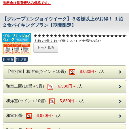
2026年10月04日(日)～10月09日(金)
※料金は消費税込み価格です。
2026年11月15日(日)～11月20日(金)
バラエティ豊かなメニューをご用意しております。
お食事時間は90分です。
みなさまのご予約を心よりお待ち申し上げておりま
【グループエンジョイウイーク】３名様以上がお得！ １泊
す
２食バイキングプラン【期間限定】
混雑状況により、2部制または3部制でのご案
※こちらのプランは割引券とのご併用不可なプラン
内となる場合がございます。
★★★★★★★★★★★★★★★★★★★★★★★
になっております。
人数が増えれば増えるほど大変お得に！
※上記金額は一例となります。
期間限定でグループエンジョイプランを開催いたし
もっと見る
時期により料金が異なりますのでご注意くださ
ます♪
い。
館内無料施設
朝食
夕食
地下1階：カラオケルーム
１室３名利用 本体価格より1,000円引
〇バイキング＋アルコール飲み放題
１室４名利用 本体価格より1,500円引
【特別室】和洋室(ツイン＋10畳)
8,030円～
/人
１室５名以上利用 本体価格より2,500円引
当館のバイキングでは、お客様にお食事を楽しん
1階：卓球コーナー
でいただけるよう
ぜひ、この機会にグループ旅行でお楽しみください
和室二間(10畳＋9畳)
6,930円～
/人
アルコールとソフトドリンクが、飲み放題となっ
いずれもチェックイン時にご予約ください。
ませ
ております。
和洋室(ツイン＋10畳)
5,830円～
/人
※本プランは１室3名以上の
一泊二食バイキングプランでのご利用とさせてい
無料駐車場
〇お料理もバラエティ豊富なメニューを取り揃えて
ただきます。
和室10畳
契約駐車場をご利用いただけます。
6,930円～
/人
お待ちしております。
★★★★★★★★★★★★★★★★★★★★★★★
ご到着時にフロントで番号札をお渡しし、駐車場をご案内い
※お食事時間は90分となっており、
たします。
▶▶
開催期間