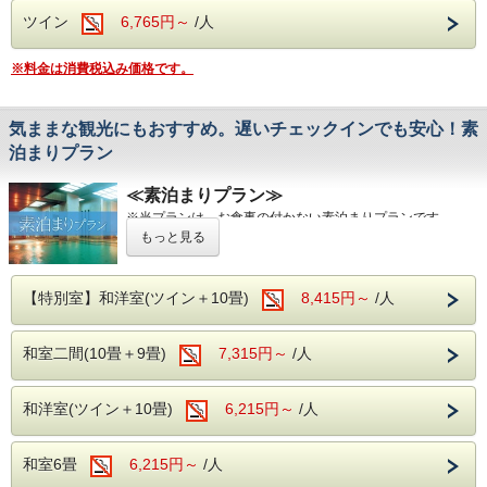
無料送迎バス（要予約）
ツイン
6,765円～
/人
松本駅とホテル間の無料送迎バスを運行しております。
松本駅発 15:00／16:15
【ホテル発】10:00
※料金は消費税込み価格です。
【松本駅発】15:00／16:15
※ご利用をご希望のお客様は、前日までにお電話にてご予約
ください。
気ままな観光にもおすすめ。遅いチェックインでも安心！素
チェックアウト時間のご案内
チェックアウト時間
泊まりプラン
2026年8月1日（土）～8月31日（月）を除く日程は、チェ
2026年8月1日（土）～8月31日（月）を除く日程
は、チェ
ックアウト11:00
となります。
ックアウト時間は
11:00
となっております。
≪素泊まりプラン≫
ゆとりある朝のひとときをお過ごしください。
皆様のご予約・ご来館を心よりお待ちしております。
※当プランは、お食事の付かない素泊まりプランです。
お食事の時間を気にせず、自由に観光やビジネスを楽しみた
もっと見る
い方におすすめです。
一人旅やカップル、ご夫婦でのご旅行など、さまざまなシー
ンでご利用いただけます。直前のご予約も承っておりますの
【特別室】和洋室(ツイン＋10畳)
8,415円～
/人
で、急なご旅行にもお気軽にご利用ください。
浅間温泉
和室二間(10畳＋9畳)
7,315円～
/人
開湯約1,000年の歴史を誇る浅間温泉は、かつて正岡子規や
与謝野晶子など、多くの文人墨客にも愛された名湯です。
北アルプスと松本平を望む落ち着いた温泉地で、肌あたりの
和洋室(ツイン＋10畳)
6,215円～
/人
やさしい天然温泉をご堪能ください。湯冷めしにくく、体の
芯まで温まる泉質が魅力です。
源泉
：浅間混合泉（山田源泉・2号・4号源泉・大下源泉の
和室6畳
6,215円～
/人
混合泉）
泉質
：アルカリ性単純温泉（アルカリ性低張性高温泉）