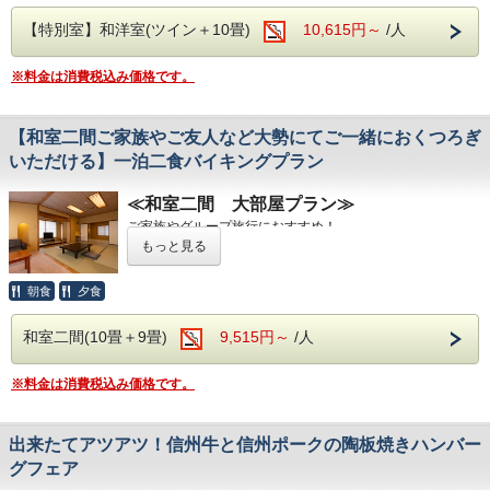
ります。
当館に
1室のみ
の特別なお部屋で、記念日やご夫婦でのご旅
【特別室】和洋室(ツイン＋10畳)
10,615円～
/人
行、ご家族での団らんなど、特別な時間をゆったりとお過ご
しください。
※料金は消費税込み価格です。
せっかくのご旅行だからこそ、いつもより少し贅沢な滞在を
お楽しみください。
バイキング＆アルコール飲み放題
【和室二間ご家族やご友人など大勢にてご一緒におくつろぎ
ご夕食・ご朝食ともにバイキング形式でご用意しておりま
いただける】一泊二食バイキングプラン
す。
夕食時は、和洋中のバラエティ豊かなメニューに加え、アル
≪和室二間 大部屋プラン≫
コール・ソフトドリンクが飲み放題（90分制）となってお
ります。
ご家族やグループ旅行におすすめ！
※お食事時間は90分です。
広々とした
和室二間
のお部屋で、大人数でもゆったりとお過
もっと見る
※混雑状況により、2部制または3部制でのご案内となる場
ごしいただけるプランです。
合がございます。
三世代でのご旅行や、ご友人同士の旅行、サークル・グルー
朝食
夕食
※お食事開始時間は、前日または当日にフロントまでご確認
プ旅行など、皆様でくつろぎのひとときをお楽しみくださ
ください。
い。
お食事は夕食・朝食ともにバイキングをご用意しておりま
和室二間(10畳＋9畳)
9,515円～
/人
浅間温泉
す。
夕食時は、アルコール・ソフトドリンク飲み放題（90分
開湯約1,000年の歴史を誇る浅間温泉は、かつて正岡子規や
※料金は消費税込み価格です。
制）付きです。
与謝野晶子など、多くの文人墨客にも愛された名湯です。
直前のご予約も承っております。
北アルプスと松本平を望む落ち着いた温泉地で、肌あたりの
また、ご予約後の人数変更につきましても、お電話にてお気
やさしい天然温泉をご堪能ください。湯冷めしにくく、体の
軽にご相談ください。
芯まで温まる泉質が魅力です。
出来たてアツアツ！信州牛と信州ポークの陶板焼きハンバー
源泉
：浅間混合泉（山田源泉・2号・4号源泉・大下源泉の
バイキング＆アルコール飲み放題
グフェア
混合泉）