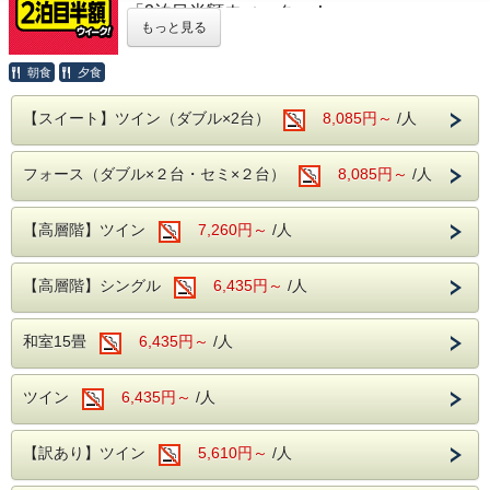
「2泊目半額ウィーク」！
もっと見る
対象期間内の2泊3日のご利用で、2泊目が半
額となります！
朝食
夕食
※システムの仕様上、割引後の金額を2日間
に分けて表示しております。
【スイート】ツイン（ダブル×2台）
8,085円～
/人
表記の金額から割引はされません。
フォース（ダブル×２台・セミ×２台）
8,085円～
/人
例)【ツイン】１室2名～
【高層階】ツイン
7,260円～
/人
1泊目7,800円(消費税込8,580円)、2泊目3,900
円(消費税込4,290円)
【高層階】シングル
6,435円～
/人
2泊合計11,700円(消費税込12,870円)を2日間
に分けて
和室15畳
6,435円～
/人
表示金額は「1泊あたり5,850円(消費税込
6,435円)」となります。
ツイン
6,435円～
/人
ぜひこのお得な機会をご利用して、ご旅行と観光をお楽しみ
ください。
【訳あり】ツイン
5,610円～
/人
<対象期間>
2026年