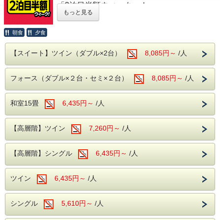
「2泊目半額ウィーク」！
もっと見る
対象期間内の2泊3日のご利用で、2泊目が半
額となります！
朝食
夕食
※システムの仕様上、割引後の金額を2日間
に分けて表示しております。
【スイート】ツイン（ダブル×2台）
8,085円～
/人
表記の金額から割引はされません。
フォース（ダブル×２台・セミ×２台）
8,085円～
/人
例)【ツイン】１室2名～
和室15畳
6,435円～
/人
1泊目7,800円(消費税込8,580円)、2泊目3,900
円(消費税込4,290円)
【高層階】ツイン
7,260円～
/人
2泊合計11,700円(消費税込12,870円)を2日間
に分けて
【高層階】シングル
6,435円～
/人
表示金額は「1泊あたり5,850円(消費税込
6,435円)」となります。
ツイン
6,435円～
/人
ぜひこのお得な機会をご利用して、ご旅行と観光をお楽しみ
ください。
シングル
5,610円～
/人
<対象期間>
2026年