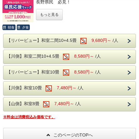
長野県民 必見！
長野県民限定の割引プランです。
もっと見る
長野県にお住まいの方限定で、大人本体価格より
1,000円引になるプランです。
朝食
夕食
リバーサイド上田館は地元・長野県を応援しま
【リバービュー】和室二間10+4.5畳
9,680円～
/人
す！！
たまにはオトクな料金で、ゆったり温泉でお寛ぎい
ただくのはいかがですか？
【川側】和室二間10+4.5畳
8,580円～
/人
日々の喧騒に疲れたアナタを当館自慢の温泉で癒し
ます(^^♪
【リバービュー】和室10畳
8,580円～
/人
本プランは期間限定のプランです！
＜対象期間＞
【川側】和室10畳
7,480円～
/人
2026年
9月13日～9月18日
10月11日～10月16日
【山側】和室8畳
7,480円～
/人
11月23日～11月27日
12月6日～12月11日
※料金は消費税込み価格です。
【注意事項】
※長野県にお住まいの方限定のプランとなります。
チェックイン時に代表者の方は免許証や保険証な
このページのTOPへ
ど、ご住所が証明できるものをご提示ください。