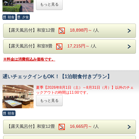
※先着順でのご案内とさせていただきます。
人」がございます。
見る角度により表情を変えるのが魅力とな
もっと見る
【ゲームコーナー】
当ホテルを拠点に美術館・文学館をお得に巡るシニア向けの
・無料予約制卓球
見る角度により表情を変えるのが魅力とな
り、風情溢れる当館の魅力の1つとなりま
営業時間/13:00～23:00
旅のプランをご用意いたしました。
・ゲームコーナー
り、風情溢れる当館の魅力の1つとなりま
山梨県立美術館・山梨県立文学館では、山梨県内の宿泊施設
朝食
夕食
す。
石和温泉駅送迎バスのご案内
をご利用されたお客様限定で、観覧料の割引をおこなってお
す。
温泉は、ブドウ園から湧いた石和温泉。
石和温泉駅より無料の送迎バスが運行しております。
ります。
【露天風呂付】和室12畳
18,898円～
/人
電車でお越しの際には、ぜひご利用ください。
美術館や温泉など、のんびりと過ごす時間を楽しみたいシニ
アルカリ性のトロトロした湯が特徴で、クレ
ア世代のお客様におすすめのプランです。
※客室露天風呂は沸かし湯となります。
◆チェックイン・チェックアウト◆
ンジング効果により肌の汚れを落とす美肌の
●お車でお越しの場合●
芸術で心を癒した後は、ゆっくりと温泉で体を癒してくださ
【露天風呂付】和室8畳
17,215円～
/人
無料駐車場をご用意しております。
お部屋へのご案内は15:00以降となります。
い。
湯となります。
一度ホテルの玄関前までお越しください。
チェックアウトも11:00までとゆっくりお過
駐車可能時間/13:00～翌11:00
【山梨県立美術館】
※料金は消費税込み価格です。
ごしいただけます。
1978（昭和53）年の開館以来、「ミレーの美術館」として
※客室露天風呂は沸かし湯となります。
親しまれています。
【館内施設】
広々として見やすく、シニアにも人気です。
◆館内施設のご紹介◆
遅いチェックインもOK！【1泊朝食付きプラン】
・無料予約制カラオケ
【山梨県立文学館】
【個室カラオケ、卓球コーナー】
・無料予約制卓球
太宰治や芥川龍之介など、日本文学に触れられる静かな空間
夏季【2026年8月1日（土）～8月31日（月）】以外のチェ
当日の13時よりフロントにてご予約を承りま
です。
・ゲームコーナー
ックアウトの時間は11:00です。
す。
もっと見る
●ご朝食バイキングで朝から元気に！●
※先着順でのご案内とさせていただきます。
【ご利用方法】
山梨県立美術館・山梨県立文学館に来館する当日または前日
ゆっくりと観光して、夜はどこかで食べたい・・・
【ゲームコーナー】
朝食
※客室露天風呂は沸かし湯となります。
に、当館の領収書などをご提示ください。
チェックインが遅くなってしまう・・・
営業時間/13:00～23:00
領収書などがない場合は、口頭で「ホテル君佳（宿泊施設
そんなお客様にぴったりのプランです♪
名）」をお伝えください。
【露天風呂付】和室12畳
16,665円～
/人
ご朝食は約30種類の和洋バイキング！
◆石和温泉駅送迎バスのご案内◆
【観覧料】
ソフトドリンクの飲み放題付きです♪