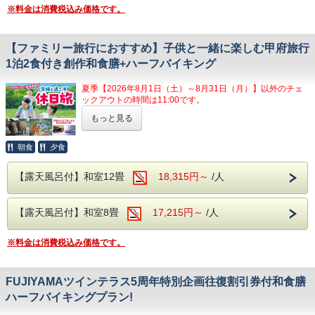
公園は当館から車で近くピクニックにも適し
・本プランは、大人（2名以上～）お子様を
大切な時間をお過ごしいただけます。
※料金は消費税込み価格です。
ています。
含め1室3名以上でお申し込みができます。
24時間いつでも、お好きなタイミングで露天
「笛吹川フルーツ公園」絶景が広がりは季節
・大人2名以上いらっしゃる事が条件となり
風呂を楽しめるので
【ファミリー旅行におすすめ】子供と一緒に楽しむ甲府旅行
ごとのフルーツや美しい景色が満喫できま
ます。
カップルやご夫婦様の記念日のご利用だけで
1泊2食付き創作和食膳+ハーフバイキング
す。
・大人1名につき、お子様2名までとなりま
なく、ファミリーのみなさまも気兼ねなく入
夏季【2026年8月1日（土）～8月31日（月）】以外のチェ
す。
れます。
ックアウトの時間は11:00です。
露天風呂で晴れていれば遠くに富士山、南ア
●開放感抜群の大浴場・露天風呂も利用可能
もっと見る
石和温泉からのすぐ近くにある甲府エリアには、お子様とご
【ご注意点】
ルプスの山々を望む風景を当館の最上階から
一緒に楽しめる観光スポットが数多くございますので、おす
客室のお風呂だけでなく、大浴場も使用可
・各種割引サービスとの併用はできません。
ご覧ください！
すめスポットをご紹介させていただきます。
朝食
夕食
能！
・表示の金額は割引後の金額です。
【おすすめ観光名所】
アルカリ性の温泉に浸かり、レジャーの後の
【露天風呂付】和室12畳
18,315円～
/人
疲れを心ゆくまで癒してください。
□山梨県立科学館
【お食事】
【おすすめ観光スポット】
館内には無料カラオケや卓球場がございます。（要予約）
山梨県立科学館では、子供から大人まで楽しみながら学ぶ事
ご夕食は創作和食膳＋約20種のハーフバイキ
・
笛吹川フルーツ公園
【露天風呂付】和室8畳
売店では朝7：30からお土産を販売！！
17,215円～
/人
ができる展示室や、スペースシアター、実験や工作室がござ
皆様のお越しをお待ちしております。
います。
ングメニューをご用意。
展望エリアから甲府盆地を一望でき、正面
シャボン玉の中に入れる体験や、無重力を体験できる施設も
創作和食膳は、季節に合った旬の食材を使用
※料金は消費税込み価格です。
には雄大な富士山を見ることができます。
大人気となります。
同じ敷地内には愛宕山こどもの国もあり、アスレチックやタ
したお料理をご用意。
新日本三大夜景にもなっている公園です。
ーザンロープ、ローラー滑り台もございます。
ハーフバイキングでは、山梨の郷土料理のほ
アクセス：ホテルから車で約20分
FUJIYAMAツインテラス5周年特別企画往復割引券付和食膳
当館より車で13分。
うとうや、寿司、天ぷら、揚げ物、焼き物、
ハーフバイキングプラン!
□金川の森
ご飯、味噌汁、サラダなどをご用意しており
・
宮光園
6つの森・遊具・歴史遺産・バーベキュー・レンタサイクル