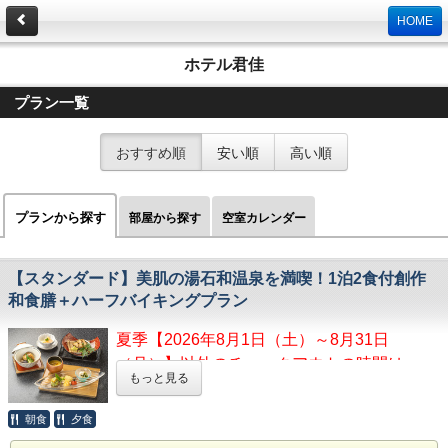
HOME
ホテル君佳
プラン一覧
おすすめ順
安い順
高い順
プランから探す
部屋から探す
空室カレンダー
【スタンダード】美肌の湯石和温泉を満喫！1泊2食付創作
和食膳＋ハーフバイキングプラン
夏季【2026年8月1日（土）～8月31日
（月）】以外のチェックアウトの時間は
もっと見る
11:00です。
朝食
夕食
1961年に石和のぶどう園から高温の湯が沸