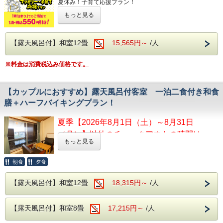
【近隣観光スポット】
ンジング効果により肌の汚れを落とす美肌の
夏休み！子育て応援プラン！
館の魅力の1つとなります。
温泉は、ブドウ園から湧いた石和温泉。
・山梨県立リニア見学センター
湯となります。
もっと見る
幼児（3歳以上）・小学生のお子様がいるご家族限定！
アルカリ性のトロトロした湯が特徴で、クレンジング効果に
リニアの乗車体験やリニアの仕組みを学べ
より肌の汚れを落とす美肌の湯となります。
この夏、子育て世代を応援する特別プランとして、宿泊料金
ます！
を最大限まで抑えた
「お食事なし・素泊まりプラン」
をご用
【露天風呂付】和室12畳
15,565円～
/人
※9月24日（木）・9月28日（月）は休館
【館内施設】
意しました。
【館内施設】
・無料予約制カラオケ
日
・無料予約制カラオケ
※料金は消費税込み価格です。
さらに、このプランでご予約いただくと、通常の素泊まりプ
・無料予約制卓球
・無料予約制卓球
ランより
・ゲームコーナー
＼お一人様あたり500円引き！
・山梨県立科学館 ※臨時休館日があ
・ゲームコーナー
【カップルにおすすめ】露天風呂付客室 一泊二食付き和食
「できるだけ安く旅行したい！」というご家族にぴったり
る場合があります
※客室露天風呂は沸かし湯となります。
膳＋ハーフバイキングプラン！
の、おトクな特別プランです。
プラネタリウムやサイエンスショーなどが
チェックイン時間を気にせず、遅めの到着でもOK！
あり、模型や装置を動かして
※客室露天風呂は沸かし湯となります。
夏季【2026年8月1日（土）～8月31日
信州・甲州エリアの観光やレジャー、グルメを思いきり自由
楽しく科学が学べます！
（月）】以外のチェックアウトの時間は
に満喫してください♪
もっと見る
11:00です。
夏休みの旅行代をかしこく節約！
お子様とご一緒に楽しんだ後は、当館の温泉
浮いたお金で、観光や体験をもっと楽しもう！
朝食
夕食
で疲れた体を癒してください。
露天風呂付客室で完全プライベート空間でお風呂を
近隣では…
満喫！
【露天風呂付】和室12畳
18,315円～
/人
「西沢渓谷」大自然がいっぱいでマイナスイ
【実施期間】
オンを感じながらハイキングが楽しめます。
2026年9月18日(金)・9月23日(水)～9月25日
【露天風呂付】和室8畳
17,215円～
/人
「万力公園」遊具や小動物と触れ合える万力
（金）、9月27日（日）
折角のご旅行、大切な方と露天風呂付客室で