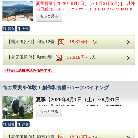
夏季営業 [ 2026年8月1日(土)～8月31日(月) ] 以外
ドッグラン・ターゲットバードゴルフなどがあり、人と自然
ます。
日本ワインの礎を築いた実業家・雨宮敬次
の日程は、チェックアウトは11:00となっておりま
が触れ合える憩いの場です。
ご夕食時はアルコールも含め飲み放題無料!!
郎が設立。
アクセス：ホテルから車で約8分。
す。
もっと見る
ご朝食はバイキングスタイルです。
明治時代のワイン醸造所跡を活用した歴史
□笛吹川フルーツ公園
的施設で、ワイン造りの原点ともいえる場
朝食
夕食
桃やぶどうなどの果樹園があり、植物や果物がございます。
日本でも有数の富士山絶景の新名所で話
アクアアスレチックや、わんぱくドームなど子供が遊べる遊
【大浴場】
所。
題の「FUJIYAMAツインテラス」への往
具も充実しています。
【露天風呂付】和室12畳
18,315円～
/人
大浴場の入り口手前には、浮舞台「三条夫
ワイン好きの方はもちろん、知識がなくて
アクセス：ホテルから車で約13分。
復ツアーバス割引券が付いたお得なプラ
人」がございます。
も楽しめます。
当館より車で15分。
他にも石和温泉周辺には、アクティブな施設や雨の日でも楽
ンです。
見る角度により表情を変えるのが魅力とな
【露天風呂付】和室8畳
17,215円～
/人
しめる施設が多々ございます。
この機会に、石和温泉、甲府エリアを満喫してみてはいかが
り、風情溢れる当館の魅力の1つとなりま
この機会に、是非石和温泉で素敵な思い出を
ノーマルシーズン（4・6・7・9月）
でしょうか。
※料金は消費税込み価格です。
す。
大人1,000円→500円、小人500円→250円
作ってください。
ベストシーズン（5・8・10・11月）
温泉は、ブドウ園から湧いた石和温泉。
大人1,500円→750円、小人750円→370円
アルカリ性のトロトロした湯が特徴で、クレ
旬の果実を体験！創作和食膳+ハーフバイキング
ンジング効果により肌の汚れを落とす美肌の
ツアーバスはすずらん群生地からツインテラス展望台までの
【温泉】
【温泉】
夏季【2026年8月1日（土）～8月31日
往復運行となります。すずらん群生地までは石和温泉より車
大浴場の入り口手前には、浮舞台「三条夫人」がございま
湯となります。
大浴場の入り口手前には、浮舞台「三条夫
で40分となります。（公共交通機関はありませんのでご注
す。
（月）】以外のチェックアウトの時間は
意ください）
人」がございます。
見る角度により表情を変えるのが魅力となり、風情溢れる当
もっと見る
11:00です。
館の魅力の1つとなります。
見る角度により表情を変えるのが魅力とな
割引券はチェックイン時にフロントにてお渡しいたします。
温泉は、ブドウ園から湧いた石和温泉。
【館内施設】
（チェックイン前でもフロントにてお渡しすることは可能で
朝食
夕食
り、風情溢れる当館の魅力の1つとなりま
アルカリ性のトロトロした湯が特徴で、クレンジング効果に
すので、「宿泊の予約完了メールまたは予約画面」をご提示
より肌の汚れを落とす美肌の湯となります。
・無料予約制カラオケ
す。
ください）
夏の果実を満喫する贅沢体験をぜひこの機会
【露天風呂付】和室12畳
18,315円～
/人