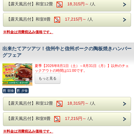
き、付近の川に流れ出して誕生したといわれ
【露天風呂付】和室12畳
18,315円～
/人
る石和温泉。
アルカリ性のトロトロした湯が特徴で、クレ
【露天風呂付】和室8畳
17,215円～
/人
ンジング効果により肌の汚れを落とす美肌の
湯として有名な温泉となります！
※料金は消費税込み価格です。
泉質はアルカリ性単純泉で、神経痛や打ち
身、冷え性などに効果があります。
出来たてアツアツ！信州牛と信州ポークの陶板焼きハンバー
石和温泉でお肌をすべすべにして、リフレッ
グフェア
シュしてみてはいかがでしょうか？
夏季【2026年8月1日（土）～8月31日（月）】以外のチェ
ックアウトの時間は11:00です。
もっと見る
自然豊かな信州の恵みを味わう、期間限
【お食事】
定のハンバーグフェアを開催いたしま
ご夕食時には創作和食膳＋約20種のハーフバ
朝食
夕食
す。
イキングメニューをご用意。
【露天風呂付】和室12畳
18,315円～
/人
創作和食膳は、季節に合った旬の食材を使用
上品な旨味の信州牛とやわらかな食感と甘みが魅力の信州ポ
したお料理の数々をお楽しみいただけます。
ークを贅沢に使用しました。
熱々の陶板でご提供いたしますので、最後まで出来たての美
ハーフバイキングでは、山梨の郷土料理のほ
【露天風呂付】和室8畳
17,215円～
/人
味しさをお楽しみいただけます。
うとうや、寿司、天ぷら、揚げ物、焼き物、
※料金は消費税込み価格です。
夏休み限定メニュー
となりますので、ぜひこの機会にお楽し
ご飯、味噌汁、サラダなど様々な種類をご用