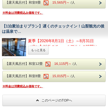
・山梨県立美術館
【露天風呂付】和室8畳
15,565円～
/人
健康的な朝食メニューをお楽しみください！
石和温泉駅より無料の送迎バスが運行してお
コレクション展 一般 520円→420円 大学生
チェックインも22時までOK！
ります。
220円→170円
チェックアウトもゆとりの11時。
※料金は消費税込み価格です。
カラオケ・卓球もお楽しみいただけます。
電車でお越しの際には、ぜひご利用くださ
・山梨県立文学館
い。
常設展 一般 330円→260円 大学生
たくさんあるブドウ園の1つから温泉が湧いたことが発祥の
220円→170円
石和温泉。
【1泊素泊まりプラン】遅くのチェックイン！山梨観光の後
石和温泉を心よりお楽しみください。
は温泉で…
◆お車でお越しの場合◆
【お食事】
※客室露天風呂は沸かし湯となります。
無料駐車場をご用意しております。
ご夕食時には創作和食膳＋約20種のハーフバイキングメニ
夏季【2026年8月1日（土）～8月31日
一度ホテルの玄関前までお越しください。
ューをご用意。
【大浴場】
（月）】以外のチェックアウトの時間は
落ち着いた雰囲気の創作和食膳は旬の恵みを活かしたお料理
大浴場の入り口手前には、浮舞台「三条夫人」がございま
駐車可能時間/13:00～翌11:00
もっと見る
で、シニアの皆様にご好評をいただいております。
11:00です。
す。
※夏季【2026年8月1日（土）～8月31日
ハーフバイキングでは、山梨の郷土料理もご用意。ご夕食時
見る角度により表情を変えるのが魅力となり、風情溢れる当
はアルコールも含め飲み放題無料!!
館の魅力の1つとなります。
（月）】は13:00～翌10:00まで
生ビール・焼酎・日本酒・ワイン・ソフトドリンク等のお飲
【露天風呂付】和室12畳
16,115円～
/人
観光してからのチェックインで到着が遅くな
温泉は、ブドウ園から湧いた石和温泉。
み物をご自由にお飲みいただけます。
アルカリ性のトロトロした湯が特徴で、クレンジング効果に
る・・・
朝食はバイキングスタイルでご提供いたします。
より肌の汚れを落とす美肌の湯となります。
※客室露天風呂は沸かし湯となります。
翌朝は早く出発して観光がしたい・・・
【露天風呂付】和室8畳
15,015円～
/人
【館内施設】
ご当地グルメを楽しみたい方にもぴったりのプラン
【大浴場】
・無料予約制カラオケ
大浴場の入り口手前には、見る角度により表情を変えるのが
※料金は消費税込み価格です。
です！
・無料予約制卓球
魅力の浮舞台「三条夫人」がございます。
・ゲームコーナー
温泉は、ブドウ園から湧いた石和温泉。アルカリ性のトロト
ロした湯が特徴です。
チェックインは22時までOK！
このページのTOPへ
チェックアウトも通常通りの、ゆったり11時