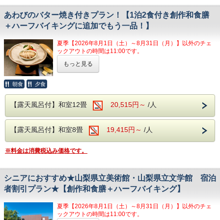
イキングメニューをご用意。
けます。
このプランは大人の方のみになります。
創作和食膳は、季節に合った旬の食材を使用
あわびのバター焼き付きプラン！【1泊2食付き創作和食膳
お子様で甲州牛ステーキをご注文になりたい場合は、直接宿
朝食はバイキングスタイルでご提供いたしま
したお料理の数々をお楽しみいただけます。
＋ハーフバイキングに追加でもう一品！】
にご連絡ください。
す。
ハーフバイキングでは、山梨の郷土料理のほ
●お食事●
夏季【2026年8月1日（土）～8月31日（月）】以外のチェ
うとうや、寿司、天ぷら、揚げ物、焼き物、
ご夕食時には創作和食膳＋約20種のハーフバイキングメニ
ックアウトの時間は11:00です。
ューをご用意。
ご飯、味噌汁、サラダなど様々な種類をご用
もっと見る
創作和食膳は、季節に合った旬の食材を使用したお料理の
【大浴場】
ちょっと贅沢に、あわびのバター焼きを
意しております。
数々をお楽しみいただけます。
大浴場の入り口手前には、浮舞台「三条夫
追加料理で！
ご夕食時はアルコールも含め飲み放題無料!!
朝食
夕食
生ビール・焼酎・日本酒・ワイン・ソフトドリンク等のお飲
人」がございます。
ご夕食時はアルコールも含め飲み放題無料!!
み物をご自由にお飲みいただけます。
通常の夕食バイキングプランに、あわびのバター焼きがセッ
見る角度により表情を変えるのが魅力とな
【露天風呂付】和室12畳
20,515円～
/人
生ビール・焼酎・日本酒・ワイン・ソフトド
トになった、別注料理付きプランとなります。
●温泉のご紹介●
り、風情溢れる当館の魅力の1つとなりま
リンク等のお飲み物をご自由にお飲みいただ
大浴場の入り口手前には、浮舞台「三条夫人」がございま
この機会に、
す。
す。
【露天風呂付】和室8畳
19,415円～
/人
けます。
ぜひあわびのバター焼きをお得に味わってみてはいかがでし
見る角度により表情を変えるのが魅力となり、風情溢れる当
温泉は、ブドウ園から湧いた石和温泉。
ょうか？
朝食はバイキングスタイルでご提供いたしま
館の魅力の1つとなります。
アルカリ性のトロトロした湯が特徴で、クレ
※料金は消費税込み価格です。
温泉は、ブドウ園から湧いた石和温泉。
す。
お子様であわびのバター焼きをご注文になりたい場合は、宿
アルカリ性のトロトロした湯が特徴で、クレンジング効果に
ンジング効果により肌の汚れを落とす美肌の
に直接ご連絡ください。
より肌の汚れを落とす美肌の湯となります。本館1階 大浴場
湯となります。
営業時間/15:00～24:00/翌5:00～10:00
シニアにおすすめ★山梨県立美術館・山梨県立文学館 宿泊
◆温泉のご紹介◆
※男女入れ替え制なし
本館1階 大浴場
者割引プラン★【創作和食膳＋ハーフバイキング】
【大浴場】
営業時間/15:00～24:00/翌5:00～10:00
●館内施設のご紹介●
大浴場の入り口手前には、浮舞台「三条夫
※男女入れ替え制なし
【個室カラオケ、卓球コーナー】
夏季【2026年8月1日（土）～8月31日（月）】以外のチェ
【館内施設】
大浴場の入り口手前には、浮舞台「三条夫
人」がございます。
当日の13時よりフロントにてご予約を承ります。
ックアウトの時間は11:00です。
・無料予約制カラオケ