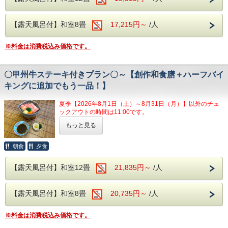
・無料予約制卓球
温泉は、ブドウ園から湧いた石和温泉。
【お食事】
にいかかでしょうか。
割引券はバス運休やお客様都合により未使用の場合でも払い
ご夕食時には創作和食膳＋約20種のハーフバイキングメニ
・ゲームコーナー
アルカリ性のトロトロした湯が特徴で、クレ
戻しや換金はできません。バス運行状況は公式ホームページ
ューをご用意。
【露天風呂付】和室8畳
17,215円～
/人
でご確認ください。
券の有効期限は2026年11月30日です。
ンジング効果により肌の汚れを落とす美肌の
創作和食膳は、季節に合った旬の食材を使用したお料理の
・サクランボ狩り（6月上旬～6月下旬）
数々をお楽しみいただけます。
※客室露天風呂は沸かし湯となります。
湯となります。
毎日運行（悪天候により運休する場合がございます。）
ハーフバイキングでは、寿司、天ぷら、揚げ物、焼き物、ご
・桃狩り（7月）
※料金は消費税込み価格です。
飯、味噌汁、サラダなど様々な種類をご用意しております。
・ぶどう狩り（7月～10月中旬）
【お食事】
ご夕食時はアルコールも含め飲み放題無料!!
〇甲州牛ステーキ付きプラン〇～【創作和食膳＋ハーフバイ
ご夕食時には創作和食膳＋約20種のハーフバ
【お食事】
生ビール・焼酎・日本酒・ワイン・ソフトドリンク等のお飲
これからはフルーツ狩りが盛んな季節になります。
み物をご自由にお飲みいただけます。
キングに追加でもう一品！】
イキングメニューをご用意。
ご夕食時には創作和食膳＋約20種のハーフバ
朝食はバイキングスタイルでご提供いたします。
採れたての果実を味わった後は、ゆっくりと温泉でリラック
創作和食膳は、季節に合った旬の食材を使用
イキングメニューをご用意。
夏季【2026年8月1日（土）～8月31日（月）】以外のチェ
ス。
【館内施設】
したお料理の数々をお楽しみいただけます。
ックアウトの時間は11:00です。
創作和食膳は、季節に合った旬の食材を使用
心も体もリフレッシュできるひとときをお過ごしください。
・無料予約制カラオケ
ハーフバイキングでは、寿司、天ぷら、揚げ
したお料理の数々をお楽しみいただけます。
もっと見る
●山梨県名産品！
・無料予約制卓球
物、焼き物、ご飯、味噌汁、サラダなど様々
甲州牛ステーキをご提供！●
ハーフバイキングでは、山梨の郷土料理のほ
朝食
夕食
・ゲームコーナー
な種類をご用意しております。
うとうや、寿司、天ぷら、揚げ物、焼き物、
山梨県の名産品である「甲州牛」をステーキでお召し上がり
※果樹園をご紹介するプランではございませ
ください！
ご飯、味噌汁、サラダなど様々な種類をご用
【露天風呂付】和室12畳
21,835円～
/人
ん。
山梨県で飼育された黒毛和種の中で等級が4等級以上に
意しております。
格付けされた
※客室露天風呂は沸かし湯となります。
※客室露天風呂は沸かし湯となります。
最高ランクの銘柄和牛です。
【露天風呂付】和室8畳
20,735円～
/人
ご夕食時はアルコールも含め飲み放題無料!!
【お食事】
この機会に、
生ビール・焼酎・日本酒・ワイン・ソフトド
まろやかな甘みを持ち風味が豊かな
ぜひ
甲州牛をお得に
※料金は消費税込み価格です。
ご夕食時には創作和食膳＋約20種のハーフバ
味わってみてはいかがでしょうか？
リンク等のお飲み物をご自由にお飲みいただ