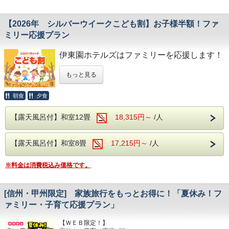
みください！
意しております。
【2026年 シルバーウイークこども割】お子様半額！ファ
開催日程
ご夕食時はアルコールも含め飲み放題無料!!
ミリー応援プラン
令和８年８月１日（土）～８月３１日（月）
※除外日はございません。
生ビール・焼酎・日本酒・ワイン・ソフトド
伊東園ホテルズはファミリーを応援します！
リンク等のお飲み物をご自由にお飲みいただ
けます。
もっと見る
【お食事】
朝食はバイキングスタイルでご提供いたしま
ご夕食時には創作和食膳＋約20種のハーフバイキングメニ
『2026年 シルバーウイークこども
ューをご用意。
す。
朝食
夕食
創作和食膳は、季節に合った旬の食材を使用したお料理の
割』
は
数々をお楽しみいただけます。
【露天風呂付】和室12畳
18,315円～
/人
ハーフバイキングでは、山梨の郷土料理のほうとうや、寿
なんと、一泊二食付きのプランのこども料金
司、天ぷら、揚げ物、焼き物、ご飯、味噌汁、サラダなど
が
通常時の半額
に！
【大浴場】
様々な種類をご用意しております。
【露天風呂付】和室8畳
17,215円～
/人
期間限定ですので、ぜひこの機会に家族旅行
大浴場の入り口手前には、浮舞台「三条夫
ご夕食時はアルコールも含め飲み放題無料!!
をお楽しみください！
人」がございます。
生ビール・焼酎・日本酒・ワイン・ソフトドリンク等のお飲
※料金は消費税込み価格です。
み物をご自由にお飲みいただけます。
見る角度により表情を変えるのが魅力とな
朝食はバイキングスタイルでご提供いたします。
小学生 大人の75％→37％
り、風情溢れる当館の魅力の1つとなりま
幼児(3歳～小学生未満） 大人の50％→25％
[信州・甲州限定] 家族旅行をもっとお得に！「夏休み！フ
す。
【大浴場】
ァミリー・子育て応援プラン」
温泉は、ブドウ園から湧いた石和温泉。
大浴場の入り口手前には、浮舞台「三条夫人」がございま
す。
アルカリ性のトロトロした湯が特徴で、クレ
【ＷＥＢ限定！】
見る角度により表情を変えるのが魅力となり、風情溢れる当