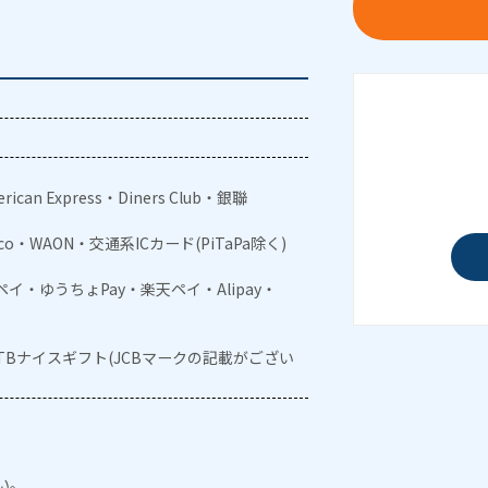
rican Express・Diners Club・銀聯
aco・WAON・交通系ICカード(PiTaPa除く)
メルペイ・ゆうちょPay・楽天ペイ・Alipay・
JTBナイスギフト(JCBマークの記載がござい
い。