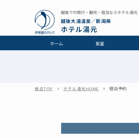
越後での旅行・観光・宿泊ならホテル湯元
越後大湯温泉／新潟県
ホテル湯元
ホーム
客室
宿泊予約
総合TOP
ホテル湯元HOME