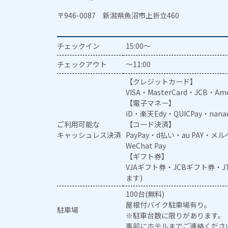
〒946-0087 新潟県魚沼市上折立460
チェックイン
15:00～
チェックアウト
～11:00
【クレジットカード】
VISA・MasterCard・JCB・Ame
【電子マネー】
iD・楽天Edy・QUICPay・nan
ご利用可能な
【コード決済】
キャッシュレス決済
PayPay・d払い・au PAY・
WeChat Pay
【ギフト券】
VJAギフト券・JCBギフト券・
ます)
100台(無料)
屋根付バイク駐車場有り。
駐車場
※駐車台数に限りがあります。
事前にホテルまでご連絡くださ