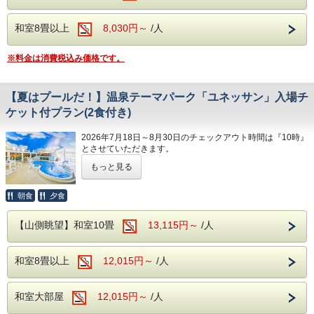
ポーラ美術館：印象派を始め、約1万点の名
ポーラ美術館：印象派を始め、約1万点の名
肌がツルツルになる温泉です。
恋人との絆を深める旅行…。
画を収蔵する美術館です。
画を収蔵する美術館です。
学生の頃は、たくさん旅行をしたいですよ
和室8畳以上
8,030円～
/人
＜注意事項＞
芦ノ湖：箱根を代表するカルデラ湖で、遊覧
芦ノ湖：箱根を代表するカルデラ湖で、遊覧
【食事】
ね。
・上記、期間内で2泊できる日程でのご利用
船・箱根神社があります。
船・箱根神社があります。
ご夕食は約40種類の和洋中バイキング。
※料金は消費税込み価格です。
が可能となります。
大涌谷：硫黄の匂いが立ち込め、噴煙がダイ
大涌谷：硫黄の匂いが立ち込め、噴煙がダイ
彩り豊かなお食事を、満腹になるまで楽しむ
そんな学生さんにおススメするのが、この
・期間に含まれない日程は、ご利用いただけ
ナミックに立ち上る爆裂火口跡です。
ナミックに立ち上る爆裂火口跡です。
ことができ、生ビール、地酒などのアルコー
「学タビ」。
ませんので、ご注意ください。
【夏はプールだ！】温泉テーマパーク「ユネッサン」入場チ
箱根関所：「入鉄砲に出女」の取り締まりで
箱根関所：「入鉄砲に出女」の取り締まりで
ル類を含めた飲み放題も。
1室2名様から、お安くご宿泊いただけます。
ケット付プラン(2食付き)
・2泊限定のプランとなります。
有名な、箱根の関所が復元されています。
有名な、箱根の関所が復元されています。
※ご朝食時は、ソフトドリンクのみ飲み放題
全国的にも有名な箱根温泉に、ちょっとオト
・ご予約後に1泊、3泊以上に変更される場合
2026年7月18日～8月30日のチェックアウト時間は『10時』
です。
クに泊まってみませんか？
は通常プランの料金となります。
とさせていただきます。
※8月30日チェックインのご予約は『11時』でございます。
・他優待券等の割引とは併用できません。
もっと見る
【館内施設】
お肌がツルツルになる当館自慢の「アルカリ
カラオケルーム(共用)
性単純温泉」をご堪能いただくのはもちろん
箱根の夏を楽しむならこのプラン！
朝食
夕食
【温泉】
『箱根小涌園ユネッサン』水着ゾーンチケット付きプラン♪
カラオケルーム(個室)
として…。
箱根温泉の特徴は、火山活動が活発で多様な
売店
【山側眺望】和室10畳
13,115円～
/人
お食事は和洋中のバイキングで、ご夕食時は
こどもも大人も家族そろってワイワイ楽しめる！
泉質があることですが、当館の場合、泉質は
箱根小涌園ユネッサンへ！
ロビー
生ビールや地酒などのアルコール類を含めて
「アルカリ性単純温泉」。
浴衣コーナー
飲み放題！
和室8畳以上
12,015円～
/人
せっかくの旅行なら色々行かなきゃもったいない！
美肌効果、クレンジング効果が期待され、お
この機会に最高の思い出を作りにいきましょう！
​自動販売機コーナー
追加料金など気にすることなく、お食事をお
肌がツルツルになる温泉です。
楽しみいただけます。
※土/日/祝は予約入場制の場合がございます！
和室大部屋
12,015円～
/人
サウナもございますので、日々の疲れを汗と
ご予約完了後、ユネッサン公式HPを必ずご確認くださいま
【周辺観光】