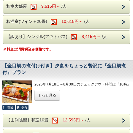
ル類を含めた飲み放題も。
ることが特徴です。
もご堪能ください。
和室大部屋
9,515円～
/人
※ご朝食時は、ソフトドリンクのみ飲み放題
当館の場合は、刺激の少ない「アルカリ性単
ご家族なら、箱根ロープウェイで空中散歩を
です。
純温泉」。
楽しみながら行ける大涌谷などがおススメ。
和洋室(ツイン＋20畳)
10,615円～
/人
美肌効果、クレンジング効果が期待できる温
ダイナミックに立ち上る噴煙と、周囲に立ち
【館内施設】
泉です。
込める硫黄の匂いは、お子様に現在も活動す
【訳あり】シングル(アウトバス)
8,415円～
/人
カラオケルーム(共用)
入浴後は、お肌がツルツルになりますよ！
る火山の迫力を感じさせてくれるでしょう。
カラオケルーム(個室)
この大涌谷の名物である黒たまごを、家族で
※料金は消費税込み価格です。
売店
この温泉を、荘厳な石造りの大浴場、緑に囲
一緒に召し上がるのもいいですね。
ロビー
まれた露天風呂で、ご満喫いただけます。
大涌谷以外にも芦ノ湖の遊覧船や復元された
【金目鯛の煮付け付き】夕食をちょっと贅沢に『金目鯛煮
浴衣コーナー
大浴場にはサウナも併設。
箱根関所、多くの美術館などがありますの
付』プラン
自動販売機コーナー
ご宿泊いただくお客様からは、疲れが癒され
で、ご家族の趣味に合わせた観光をお楽しみ
ると評判です！
ください。
2026年7月18日～8月30日のチェックアウト時間は『10時』
＜ホテル巡回送迎用 オレンジバス＞
とさせていただきます。
～早雲通り線(Bコース)～箱根湯本駅⇒ホテ
もっと見る
お食事は、夕食・朝食ともにバイキング。
お食事もお子様がうれしいバイキング。
※8月30日チェックインのご予約は『11時』でございます。
ル
ご夕食時は和食・洋食・中華で約40種類のメ
お膳の食事ではないので、お子様が好きなも
朝食
夕食
13:45 / 14:45 / 15:15 / 16:15
ニューをご用意しており、食べ放題。
のを好きなだけ、お召し上がりいただけま
ボリューム満点！
ホテル最寄り⇒箱根湯本駅
そして、生ビール、焼酎の他、地酒などのア
お客様人気No.1の「金目鯛の煮付け」付きの
【山側眺望】和室10畳
す。
12,595円～
/人
8:58 / 9:40 / 10:00 /10:20 / 10:55
ルコール類も飲み放題！
バイキングプランです。
夜で外が真っ暗になっても、館内のカラオケ
※下りの便は時間が前後する場合がございま
ぜひ、ご満足いくまで、食事・お酒をお楽し