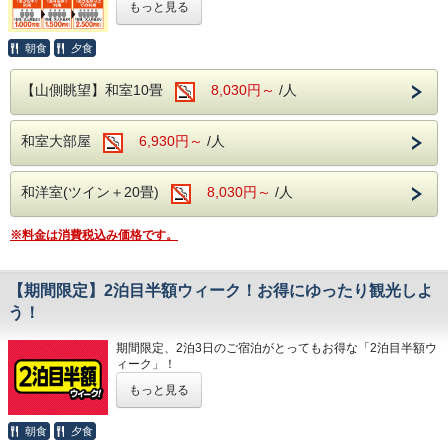
もっと見る
・箱根ロープウェイ ※早雲山←→大涌谷←→
11月23日～11月27日
1室あたりの人数が増えれば増えるほど、お得になるプラン
12月6日～12月11日
です。
桃源台
1室3名様以上、期間限定となりますが、お得なこの期間
朝食
夕食
【周辺観光】
・箱根海賊船 ※桃源台←→元箱根港・桃源台
に、ぜひ箱根旅行をお楽しみください！
箱根ガラスの森美術館：日本初のヴェネチア
＜注意事項＞
←→箱根町港
【山側眺望】和室10畳
8,030円～
/人
・神奈川県にお住まいの方限定のプランとなります。
仲の良い友人グループで、箱根の温泉も観光も満喫できるお
ン・グラス専門の美術館です。
・小田急ハイウェイバス(指定区間)
チェックイン時に代表者の方は免許証や保険証などご住所
得な期間。
ポーラ美術館：印象派を始め、約1万点の名
が証明できるものを ご提示ください。
行ってみたかった箱根ガラスの森美術館やポーラ美術館、彫
・東海バス(指定区間)
・ご宿泊される方の中に神奈川県にお住まいの方がいらっし
和室大部屋
6,930円～
/人
刻の森美術館など、有名美術館めぐり。
画を収蔵する美術館です。
・観光施設めぐりバス(箱根登山バス)
ゃらない場合、通常のバイキングプランの料金となりますの
現在も活動する火山の様子が見られる大涌谷。
芦ノ湖：箱根を代表するカルデラ湖で、遊覧
で、ご注意ください。
江戸時代の交通の要所であった箱根関所。
箱根を代表するカルデラ湖である芦ノ湖の遊覧船や箱根神
和洋室(ツイン＋20畳)
8,030円～
/人
船・箱根神社があります。
【温泉】
社。
大涌谷：硫黄の匂いが立ち込め、噴煙がダイ
ぜひ、みなさまのご趣味に合わせた観光をお楽しみくださ
箱根温泉の特徴は、火山活動が活発で多様な
【温泉】
※料金は消費税込み価格です。
い。
ナミックに立ち上る爆裂火口跡です。
泉質があることですが、当館の場合、泉質は
箱根温泉の特徴は、火山活動が活発で多様な
箱根関所：「入鉄砲に出女」の取り締まりで
観光に疲れたら当館自慢の温泉で癒しを。
「アルカリ性単純温泉」。
泉質があることですが、当館の場合、泉質は
箱根は火山活動が活発なため、多様な泉質の温泉があります
【期間限定】2泊目半額ウィーク！お得にゆったり観光しよ
有名な、箱根の関所が復元されています。
美肌効果、クレンジング効果が期待され、お
「アルカリ性単純温泉」。
が、当館の場合はアルカリ性単純温泉。
う！
疲労回復だけでなく、美肌効果、クレンジング効果も期待で
肌がツルツルになる温泉です。
美肌効果、クレンジング効果が期待され、お
きます。
サウナもございますので、日々の疲れを汗と
期間限定、2泊3日のご宿泊がとってもお得な「2泊目半額ウ
肌がツルツルになる温泉です。
ィーク」！
温泉で癒されて、翌日は周り切れなかったスポットをまた巡
ともに洗い流しましょう！
サウナもございますので、日々の疲れを汗と
対象期間内の2泊3日のご利用で、2泊目が半額となります！
るのもいいですね。
もっと見る
※システムの仕様上、割引後の金額を2日間に分けて表示し
ともに洗い流しましょう！
ぜひ、このお得な機会に当館をご利用ください！
ております。
【食事】
表記の金額から割引はされません。
朝食
夕食
ご夕食は約40種類の和洋中バイキング。
【食事】
2026年