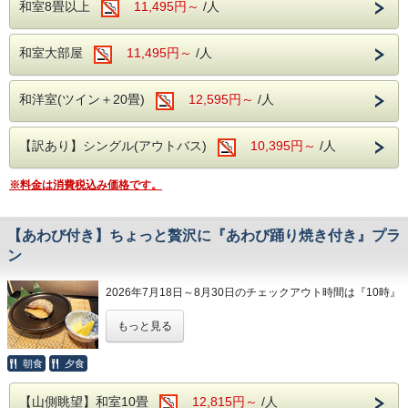
柔らかく炊いた金目鯛を丸ごと1尾、しっか
を無料でご利用いただけるので、楽しい家族
和室8畳以上
11,495円～
/人
す。
みください。
り味が染みるまで煮込んだ贅沢な1品。
旅行の思い出にできますよ。
和室大部屋
11,495円～
/人
※片道大人1名様あたり200円、小人1名様あ
当館の最寄り駅は、箱根の玄関口と言われる
ご夫婦の特別な日の記念に。
ぜひ、家族旅行で箱根にいらっしゃる際は、
たり100円となります。
「箱根湯本駅」。
友人たちとの思いでの旅行に。
当館の【山側眺望】和室10畳をご利用いただ
和洋室(ツイン＋20畳)
12,595円～
/人
ユネッサン、ガラスの森美術館、大涌谷、芦
グルメを満喫する一人旅でも…。
き、箱根観光をお楽しみください！
ノ湖、箱根関所など、箱根のどの観光地へ行
【訳あり】シングル(アウトバス)
10,395円～
/人
くにも便利な立地です。
美味しくお召し上がりいただける様、心を込
【温泉】
めてご用意いたします。
箱根温泉の特徴は、火山活動が活発で多様な
※料金は消費税込み価格です。
ぜひ、箱根の温泉・観光と、食べ放題・飲み
ご夕食時に用意いたしますので、通常のバイ
泉質があることですが、当館の場合、泉質は
放題を楽しめる当館をご利用ください！
キングよりも、ちょっと贅沢なお食事をお楽
「アルカリ性単純温泉」。
【あわび付き】ちょっと贅沢に『あわび踊り焼き付き』プラ
しみください。
美肌効果、クレンジング効果が期待され、お
ン
【温泉】
肌がツルツルになる温泉です。
箱根温泉の特徴は、火山活動が活発で多様な
＜注意事項＞
2026年7月18日～8月30日のチェックアウト時間は『10時』
泉質があることですが、当館の場合、泉質は
・ご到着が遅くなってしまう場合、お食事時
【食事】
とさせていただきます。
「アルカリ性単純温泉」。
もっと見る
間も遅くなってしまう可能性がございます。
ご夕食は約40種類の和洋中バイキング。
※8月30日チェックインのご予約は『11時』でございます。
美肌効果、クレンジング効果が期待され、お
・レストラン会場で夕食時のご提供になりま
彩り豊かなお食事を、満腹になるまで楽しむ
朝食
夕食
肌がツルツルになる温泉です。
す。
ことができ、生ビール、地酒などのアルコー
高級食材として有名な「あわび」。
・表示される料金は、大人の方のみ金目鯛の
ル類を含めた飲み放題も。
この「あわび」を、陶板の踊り焼きにてご用
【山側眺望】和室10畳
12,815円～
/人