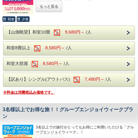
活動する火山を見て見たり、芦ノ湖で箱根神
大涌谷：硫黄の匂いが立ち込め、噴煙がダイ
サウナもございますので、日々の疲れを汗と
もっと見る
社の参拝や遊覧船に乗ってみたり…。
神奈川県にお住まいの方限定で、本体価格より1,000円引き
ナミックに立ち上る爆裂火口跡です。
ともに洗い流しましょう！
になるプランです。
どのスポットも公共交通機関が整備されてい
箱根関所：「入鉄砲に出女」の取り締まりで
朝食
夕食
るので、運転を気にすることなく旅行を楽し
県内にお住まいでも、箱根観光はあまりしたことが無いとい
有名な、箱根の関所が復元されています。
【食事】
う方も多いのではないですか？
むことができます。
【山側眺望】和室10畳
9,680円～
/人
この機に箱根ガラスの森美術館やポーラ美術館、彫刻の森美
ご夕食は約40種類の和洋中バイキング。
術館などの有名美術館めぐりをしてみるとか。
彩り豊かなお食事を、満腹になるまで楽しむ
大涌谷を見たことがなかったから、ロープウェイに乗って見
お出かけに疲れた際は、当館の温泉で癒され
和室8畳以上
8,580円～
/人
に行って黒たまごを食べてみるとか。
ことができ、生ビール、地酒などのアルコー
ていただき、お部屋で山の木々を眺めながら
箱根強羅公園で、季節の花を愛でてみるとか。
ル類を含めた飲み放題も。
のんびりとお過ごしください。
まだ見たことがなかった箱根の魅力を探しに来てみません
和室大部屋
8,580円～
/人
※ご朝食時は、ソフトドリンクのみ飲み放題
か？
です。
観光名所と温泉に恵まれた箱根のご旅行をお
もちろん、当館自慢の温泉も、ぜひご満喫ください。
【訳あり】シングル(アウトバス)
7,480円～
/人
楽しみください。
箱根は多様な泉質の温泉があることが特徴ですが、当館の温
【館内施設】
泉はアルカリ性単純温泉。
美肌効果、クレンジング効果が期待されます。
※料金は消費税込み価格です。
カラオケルーム(共用)
＜フリーパスで利用できる交通機関＞
お肌がツルツルになりますよ。
カラオケルーム(個室)
※箱根フリーパスは、小田原駅か箱根湯本駅
ぜひ、この機に県内の箱根観光をお楽しみください。
3名様以上でお得な旅！！グループエンジョイウィークプラ
売店
にて、お買い求めください。
ン
ロビー
・箱根登山線 ※小田原←→箱根湯本←→強羅
＜対象期間＞
浴衣コーナー
・箱根登山バス(指定区間)
2026年
3名以上での旅行がとってもお得にご利用いただける「グル
​自動販売機コーナー
9月13日～9月18日
ープエンジョイウィーク」！
・箱根登山ケーブルカー ※強羅←→早雲山
10月12日～10月16日