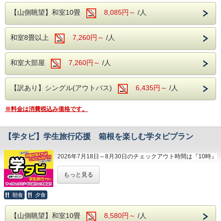
例)
8月30日～9月4日
彩り豊かなお食事を、満腹になるまで楽しむ
ご夕食は約40種類の和洋中バイキング。
【山側眺望】和室10畳
8,085円～
/人
1泊目9,800円(消費税込10780円)、2泊目4,900円(消費税込
9月27日～10月2日
ことができ、生ビール、地酒などのアルコー
5,390円)
彩り豊かなお食事を、満腹になるまで楽しむ
11月8日～11月13日
2泊合計14,700円(消費税込16,170円)を2日間に分けて
11月29日～12月4日
ル類を含めた飲み放題も。
ことができ、生ビール、地酒などのアルコー
和室8畳以上
7,260円～
/人
表示金額は「1泊あたり7,350円(消費税込8,085円)」となり
※ご朝食時は、ソフトドリンクのみ飲み放題
ます。
ル類を含めた飲み放題も。
です。
※ご朝食時は、ソフトドリンクのみ飲み放題
2泊ありますので、たくさんある箱根の観光名所を、思う存
和室大部屋
7,260円～
/人
【お一人様当たりのご宿泊料金】
分に回れますね。
です。
3名様利用でお一人様が本体価格より1,000円引き
箱根ガラスの森美術館やポーラ美術館、彫刻の森美術館など
【館内施設】
4名様利用でお一人様が本体価格より1,500円引き
の有名美術館めぐり。
【訳あり】シングル(アウトバス)
6,435円～
/人
5名様以上利用でお一人様が本体価格より2,500円引き
カラオケルーム(共用)
現在も活動する火山である大涌谷とロープウェイの絶景。
【館内施設】
※小学生が75％・幼児(3歳以上)が50％のご料金です。
芦ノ湖の遊覧船や箱根神社。
カラオケルーム(個室)
カラオケルーム(共用)
江戸時代の交通の要所であった箱根関所。
※料金は消費税込み価格です。
【注意事項】
売店
仙石原は、秋のすすきの時季に限らず、散策すると緑が気持
カラオケルーム(個室)
・本プランは、１室3名様以上が条件となります。
ちいいですよ。
ロビー
売店
1室1名様～2名様ではご利用いただけませんので、ご注意
【学タビ】学生旅行応援 箱根を楽しむ学タビプラン
ください。
浴衣コーナー
観光に疲れたら、ぜひ当館自慢の温泉とバイキングで癒され
ロビー
てください♪
​自動販売機コーナー
浴衣コーナー
ぜひこのお得な機会をご利用し、ご旅行と観光をお楽しみく
2026年7月18日～8月30日のチェックアウト時間は『10時』
ださいませ。
​自動販売機コーナー
【温泉】
とさせていただきます。
もっと見る
箱根温泉の特徴は、火山活動が活発で多様な
※8月30日チェックインのご予約は『11時』でございます。
～対 象 期 間～
【周辺観光】
【周辺観光】
泉質があることですが、当館の場合、泉質は
【2026年】
朝食
夕食
箱根ガラスの森美術館：日本初のヴェネチア
箱根ガラスの森美術館：日本初のヴェネチア
「アルカリ性単純温泉」。
サークルやゼミなどのグループ旅行、友人た
・ 9月 6日(日)～ 9月 11日(金)
ン・グラス専門の美術館です。
ン・グラス専門の美術館です。
美肌効果、クレンジング効果が期待され、お
ちと思い出作りの卒業旅行や夏休みの旅行、
【山側眺望】和室10畳
8,580円～
/人
・ 10月 4日(日)～ 10月 9日(金)