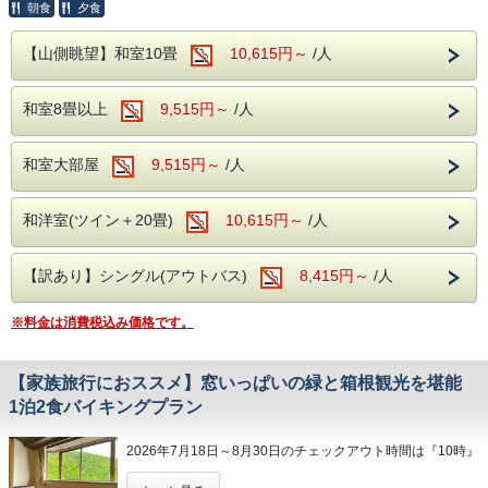
朝食
夕食
夕食バイキングにて
「旨みジューシー！ 黒毛和牛ハンバーグフェア」
【山側眺望】和室10畳
10,615円～
/人
を開催いたします。
大好評につき再登場となる本フェアでは、
和室8畳以上
9,515円～
/人
黒毛和牛の旨みをぎゅっと閉じ込めた、自慢のハンバーグを
ご用意いたしました。
焼き上げた瞬間にあふれ出す肉汁、
和室大部屋
9,515円～
/人
口いっぱいに広がる黒毛和牛ならではのコクと旨み。
ふっくらとした食感とジューシーな味わいは、
一口食べれば思わず笑顔になる美味しさです。
和洋室(ツイン＋20畳)
10,615円～
/人
さらに、お好みに合わせてお楽しみいただけるよう、
2種類のソースをご用意しております。
【訳あり】シングル(アウトバス)
8,415円～
/人
・ デミグラスソース
コク深く濃厚な味わいで、ハンバーグの旨みをより一層引き
※料金は消費税込み価格です。
立てます。
・ おろしポン酢
【家族旅行におススメ】窓いっぱいの緑と箱根観光を堪能
さっぱりとした後味で、暑い季節にもおすすめの組み合わせ
1泊2食バイキングプラン
です。
※すでに同期間中に他の1泊2食付きプランをご予約いただ
2026年7月18日～8月30日のチェックアウト時間は『10時』
いている場合、
プラン変更の必要はございません。
とさせていただきます。