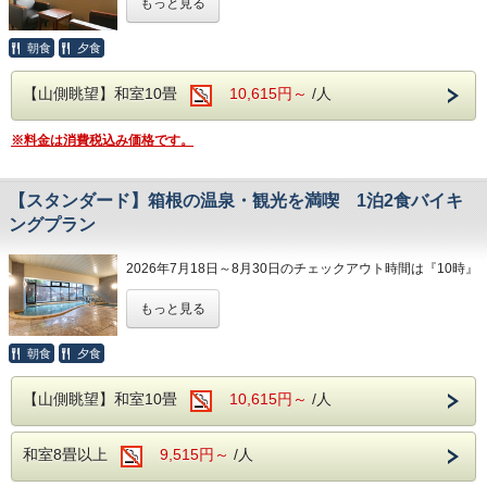
もっと見る
※8月30日チェックインのご予約は『11時』でございます。
＜開催期間＞
朝食
夕食
家族旅行の行き先で、箱根を検討されていら
2026年7月1日（水）～8月31日（月）
っしゃる方！
【山側眺望】和室10畳
10,615円～
/人
当館の【山側眺望】のお部屋に泊まってみま
※料金は消費税込み価格です。
せんか？
【温泉】
箱根温泉の特徴は、火山活動が活発で多様な
当館で、家族旅行におススメするお部屋は
【スタンダード】箱根の温泉・観光を満喫 1泊2食バイキ
泉質があることですが、当館の場合、泉質は
「【山側眺望】和室10畳」のお部屋です。
ングプラン
「アルカリ性単純温泉」。
落ち着いた内装の畳のお部屋で、家族で川の
美肌効果、クレンジング効果が期待され、お
2026年7月18日～8月30日のチェックアウト時間は『10時』
字になって寝られるのはもちろんですが、こ
肌がツルツルになる温泉です。
とさせていただきます。
のお部屋の特徴は、窓の外に広がる一面の
もっと見る
サウナもございますので、日々の疲れを汗と
※8月30日チェックインのご予約は『11時』でございます。
緑！
ともに洗い流しましょう！
「まるで緑の壁のよう」と、好評をいただい
朝食
夕食
箱根へのご旅行に、伊東園ホテルズ箱根湯本
ております。
【食事】
はいかがですか？
【山側眺望】和室10畳
10,615円～
/人
圧倒的な自然の山の風景に、お子様もきっと
ご夕食は約40種類の和洋中バイキング。
大喜び。
彩り豊かなお食事を、満腹になるまで楽しむ
全国的にも有名な箱根温泉。
和室8畳以上
9,515円～
/人
ことができ、生ビール、地酒などのアルコー
火山活動が活発なため、多種多様な泉質があ
お部屋で緑を満喫したら、ぜひ箱根の大自然