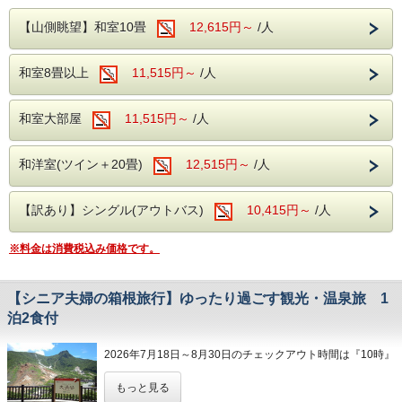
カップル・ご夫婦のご旅行におススメ！
ン・グラス専門の美術館です。
※ご朝食時は、ソフトドリンクのみ飲み放題
ナミックに立ち上る爆裂火口跡です。
・大人の方のみのご提供になります。
箱根の温泉テーマパーク【ユネッサン】の入
【山側眺望】和室10畳
12,615円～
/人
ポーラ美術館：印象派を始め、約1万点の名
です。
箱根関所：「入鉄砲に出女」の取り締まりで
お子様にもお付けする場合は、ホテルまで
場チケットがセットになったスペシャルプラ
画を収蔵する美術館です。
有名な、箱根の関所が復元されています。
お問い合わせください。
ンです。
和室8畳以上
11,515円～
/人
芦ノ湖：箱根を代表するカルデラ湖で、遊覧
【館内施設】
船・箱根神社があります。
カラオケルーム(共用)
【温泉】
ユネッサンは、プールのような感覚で温泉を
和室大部屋
11,515円～
/人
大涌谷：硫黄の匂いが立ち込め、噴煙がダイ
カラオケルーム(個室)
箱根温泉の特徴は、火山活動が活発で多様な
楽しめるテーマパーク。
ナミックに立ち上る爆裂火口跡です。
売店
泉質があることですが、当館の場合、泉質は
ワイン風呂やコーヒー風呂が楽しめたり、ロ
箱根関所：「入鉄砲に出女」の取り締まりで
和洋室(ツイン＋20畳)
12,515円～
/人
ロビー
「アルカリ性単純温泉」。
デオマウンテンという温泉を利用したウォー
有名な、箱根の関所が復元されています。
浴衣コーナー
美肌効果、クレンジング効果が期待され、お
タースライダーなどがあります。
【訳あり】シングル(アウトバス)
​自動販売機コーナー
10,415円～
/人
肌がツルツルになる温泉です。
普通は男女別々に入る必要がある温泉に、水
サウナもございますので、日々の疲れを汗と
着着用の上で一緒に入ることができるので、
※料金は消費税込み価格です。
ともに洗い流しましょう！
カップル・ご夫婦で一日中楽しむことができ
【周辺観光】
るスポットです。
箱根ガラスの森美術館：日本初のヴェネチア
【シニア夫婦の箱根旅行】ゆったり過ごす観光・温泉旅 1
【食事】
※土/日/祝は予約入場制の場合がございま
泊2食付
ン・グラス専門の美術館です。
ご夕食は約40種類の和洋中バイキング。
す。
ポーラ美術館：印象派を始め、約1万点の名
彩り豊かなお食事を、満腹になるまで楽しむ
ご予約完了後、ユネッサン公式サイトを必
2026年7月18日～8月30日のチェックアウト時間は『10時』
画を収蔵する美術館です。
ことができ、生ビール、地酒などのアルコー
ずご確認ください。
とさせていただきます。
芦ノ湖：箱根を代表するカルデラ湖で、遊覧
ル類を含めた飲み放題も。
もっと見る
※8月30日チェックインのご予約は『11時』でございます。