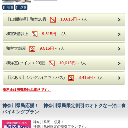
船・箱根神社があります。
※ご朝食時は、ソフトドリンクのみ飲み放題
入場券はチェックイン時にお渡しいたしま
大涌谷：硫黄の匂いが立ち込め、噴煙がダイ
朝食
夕食
です。
す。
お仕事も引退して子供も独立して、夫婦二人
ナミックに立ち上る爆裂火口跡です。
1日目は大涌谷、ガラスの森美術館、芦ノ
というシニアの方。
【山側眺望】和室10畳
10,615円～
/人
箱根関所：「入鉄砲に出女」の取り締まりで
【館内施設】
湖、箱根関所など、ご趣味に合わせた観光を
箱根で温泉と観光を楽しむご旅行はいかがで
有名な、箱根の関所が復元されています。
カラオケルーム(共用)
楽しみ、当館のチェックイン時にチケットを
すか？
和室8畳以上
9,515円～
/人
カラオケルーム(個室)
受け取り、当館自慢の温泉と食事を楽しんで
売店
ゆったりと夜を過ごす…。
箱根湯本駅、小田原駅では、箱根登山線やケ
和室大部屋
9,515円～
/人
ロビー
翌日はユネッサンで1日遊んで帰宅…、とい
ーブルカー、ロープウェイなど、箱根の交通
浴衣コーナー
うコースはいかがでしょう？
機関が乗り放題、観光施設の入場料金がオト
和洋室(ツイン＋20畳)
10,615円～
/人
​自動販売機コーナー
クにる「箱根フリーパス」が販売されていま
ぜひ、お二人の素敵な思い出となるご旅行を
す。
【訳あり】シングル(アウトバス)
8,415円～
/人
お楽しみください。
【周辺観光】
このフリーパスで、箱根一周旅行などいかが
※料金は消費税込み価格です。
箱根ガラスの森美術館：日本初のヴェネチア
【温泉】
ですか？
ン・グラス専門の美術館です。
箱根温泉の特徴は、火山活動が活発で多様な
公共交通機関ですので、お車の運転もなく、
ポーラ美術館：印象派を始め、約1万点の名
神奈川県民応援！ 神奈川県民限定割引のオトクな一泊二食
泉質があることですが、当館の場合、泉質は
安心して観光を楽しめますよ。
バイキングプラン
画を収蔵する美術館です。
「アルカリ性単純温泉」。
箱根ガラスの森美術館やポーラ美術館などの
芦ノ湖：箱根を代表するカルデラ湖で、遊覧
美肌効果、クレンジング効果が期待され、お
有名美術館を巡ってみたり、大涌谷で現在も
神奈川県民 必見！
船・箱根神社があります。
肌がツルツルになる温泉です。
神奈川県民限定の割引プランです。