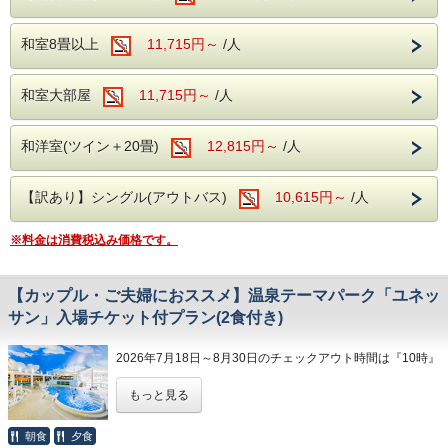
【食事】
煮付けを含む料金となります。
※ご朝食時は、ソフトドリンクのみ飲み放題
意いたします。
ご夕食は約40種類の和洋中バイキング。
お子様にもご希望される場合は、お電話に
です。
和室8畳以上
11,715円～
/人
彩り豊かなお食事を、満腹になるまで楽しむ
て承ります。
ご提供する直前に水槽からあげているので、
ことができ、生ビール、地酒などのアルコー
TEL：0570-045-780
【館内施設】
鮮度は間違いなし！
和室大部屋
11,715円～
/人
ル類を含めた飲み放題も。
カラオケルーム(共用)
お酒のアテにも、旅に記念にも、相性抜群な
※ご朝食時は、ソフトドリンクのみ飲み放題
【温泉】
カラオケルーム(個室)
1品でございます。
和洋室(ツイン＋20畳)
12,815円～
/人
です。
箱根温泉の特徴は、火山活動が活発で多様な
売店
泉質があることですが、当館の場合、泉質は
ロビー
ご夫婦の記念日に。
【訳あり】シングル(アウトバス)
【館内施設】
10,615円～
/人
「アルカリ性単純温泉」。
浴衣コーナー
ご友人との旅行の思い出に。
カラオケルーム(共用)
美肌効果、クレンジング効果が期待され、お
​自動販売機コーナー
※料金は消費税込み価格です。
カラオケルーム(個室)
肌がツルツルになる温泉です。
ぜひ、ちょっと贅沢なお食事をお楽しみくだ
売店
サウナもございますので、日々の疲れを汗と
【周辺観光】
さい。
ロビー
【カップル・ご夫婦におススメ】温泉テーマパーク「ユネッ
ともに洗い流しましょう！
箱根ガラスの森美術館：日本初のヴェネチア
サン」入場チケット付プラン(2食付き)
浴衣コーナー
ン・グラス専門の美術館です。
＜ご注意＞
​自動販売機コーナー
【食事】
ポーラ美術館：印象派を始め、約1万点の名
・こちらのプランは活きたあわびをご提供す
2026年7月18日～8月30日のチェックアウト時間は『10時』
ご夕食は約40種類の和洋中バイキング。
画を収蔵する美術館です。
るため、ご宿泊予定日の3日前までにご予約
とさせていただきます。
彩り豊かなお食事を、満腹になるまで楽しむ
芦ノ湖：箱根を代表するカルデラ湖で、遊覧
もっと見る
が必要となります。
※8月30日チェックインのご予約は『11時』でございます。
【周辺観光】
ことができ、生ビール、地酒などのアルコー
船・箱根神社があります。
・レストラン会場で夕食時のご提供になりま
箱根ガラスの森美術館：日本初のヴェネチア
朝食
夕食
ル類を含めた飲み放題も。
大涌谷：硫黄の匂いが立ち込め、噴煙がダイ
す。