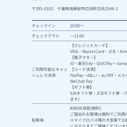
〒295-0102 千葉県南房総市白浜町白浜2544-1
チェックイン
15:00～
チェックアウト
～11:00
【クレジットカード】
VISA・MasterCard・JCB・Ame
【電子マネー】
iD・楽天Edy・QUICPay・nan
ご利用可能なキャッ
【コード決済】
シュレス決済
PayPay・d払い・au PAY・
WeChat Pay
【ギフト券】
VJAギフト券・JCBギフト券・
ます)
約90台収容(無料)
ご宿泊のお客様は無料でご利用
駐車場
※マイクロバス等の大型車でお
にホテルまでご連絡くださいま