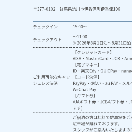
〒377-0102 群馬県渋川市伊香保町伊香保106
チェックイン
15:00～
～11:00
チェックアウト
※2026年8月1日泊～8月31日泊 
【クレジットカード】
VISA・MasterCard・JCB・Ame
【電子マネー】
iD・楽天Edy・QUICPay・nan
ご利用可能なキャッ
【コード決済】
シュレス決済
PayPay・d払い・au PAY・
WeChat Pay
【ギフト券】
VJAギフト券・JCBギフト券・
ます)
ご宿泊の方は無料で駐車場をご
駐車場が離れております。
スタッフがご案内いたしますの