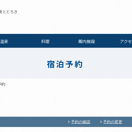
泉とどろき
温泉
料理
館内施設
アクセ
宿泊予約
予約
予約の確認
予約の変更