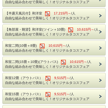
自由な組み合わせで美味しく！オリジナルタコスフェア
みなさまだけのオリジナルタコスを作って、みんなでシェア
もいいですね。
【半露天風呂付】和洋室
17,215円～
/人
②期間限定【厳選上州和牛のしゃぶ
自由な組み合わせで美味しく！オリジナルタコスフェア
しゃぶ
】付き
【角部屋・眺望】和洋室(ツイン＋10畳)
10,615円～
/人
お夕食をさらに贅沢に彩る、特別な一品を期間限定でご用意
自由な組み合わせで美味しく！オリジナルタコスフェア
いたしました。
とろけるような舌触りと深い旨味を堪能できる厳選上州和牛
のしゃぶしゃぶはいかがでしょうか。
和室二間(10畳＋8畳)
10,615円～
/人
自由な組み合わせで美味しく！オリジナルタコスフェア
③特別室で贅沢に！半露天風呂付き
和室二間(15畳＋10畳)(アウトバス)
10,615円～
/人
当館の数少ない半露天風呂付のプランです。
自由な組み合わせで美味しく！オリジナルタコスフェア
プライベートな空間でゆっくりと温泉で癒される至福な時間
を。
ワンランク上の贅沢なひとときをお過ごしいただけます。
和室12畳（アウトバス）
9,515円～
/人
自由な組み合わせで美味しく！オリジナルタコスフェア
④アニバーサリープレート付き
様々な場面のお祝いや記念日におススメのプランです！
和室15畳（アウトバス）
9,515円～
/人
ご夫婦・カップル・友人同士のお客様にはもちろん大切な方
自由な組み合わせで美味しく！オリジナルタコスフェア
へのサプライズ記念などにもご利用いただけます♪
ぜひ、記念日にご利用してみてはいかがでしょうか。