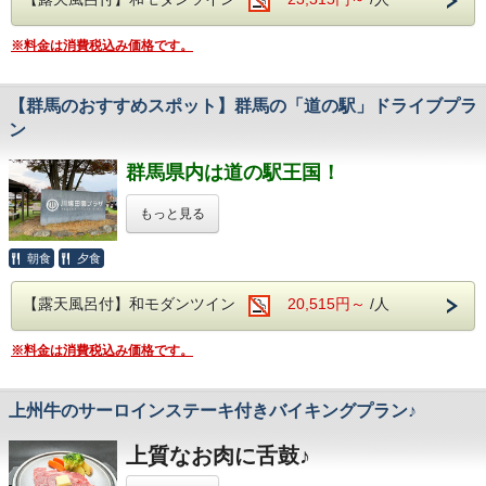
メガネバンド or ゴーグル
アトラクションのよう。
ご用意ください。
そのあとの湖面散歩はいかがでしょうか。
・保険証の写し
この夏は、特別な体験で
＜館内施設（無料サービス）＞
※料金は消費税込み価格です。
※基本的に濡れますので、
普段は味わえない湖上ならではの視点から、
・全室Wifi完備：お部屋でのPC作業や動画視聴も
※大人様のご人数分のみ
思い出づくりしませんか？
雄大な八ッ場ダムの堤体や
着替えもご用意ください。
快適にご利用いただけます。
エメラルドグリーンに輝く八ッ場あがつま湖、
※専用シューズは無料貸出。
ご提供させていただきます。
みなさまのご予約をお待ちしております！
・共用カラオケ：無料でご利用いただけます。
四季折々の雄大な景観を
【群馬のおすすめスポット】群馬の「道の駅」ドライブプラ
ウェットスーツ・ライフジャケット等の
（お子様につきましては
お楽しみください。
【集合場所】
ン
ファミリーにおススメです！
基本装備はすべて料金に含まれます。
＜オススメ観光施設＞
別途お電話にて承ります。）
伊東園ホテル四万は・・・
四万川ダム駐車場（現地集合）
奥四万湖
＜名湯四万温泉を堪能♪＞
（身長130cm〜対応）
群馬県内は道の駅王国！
【出発場所・時間】
当館からお車で5分
四万の病を癒す霊泉と由来のある、
【開催期間】
「四万ブルー」と呼ばれるダム湖。
歴史ある温泉でございます。
【カヌーツアー提供会社】
・八ッ場湖の駅丸岩：9:30/10:25/12:00/13:15/14:30
午前中は鮮やかな青い湖面がご覧になれます
もっと見る
。
【注意事項】
2026年6月12日(金)～2026年8月31日(土)
上毛かるたにも「世のちり洗う四万温泉」と
GREEN DISCOVERY（グリーンディスカバ
カヌーのアクティビティもこちらで
※ご希望の日にち・お時間をお選び下さい。
謡われ、群馬県内屈指の温泉地でございます。
・コース内には落差8mの大滝あり！
実施されています。
リー）
※当日の水位によってコースが変わります。
朝食
夕食
胃腸病や皮膚の切り傷、冷え性、神経痛に
・ご宿泊のキャンセル、ツアーのキャンセル
効果が高く、「草津の仕上げ湯の湯」としても
群馬を満喫！充実のドライブスポット
【ご料金】
ともに
伊東園ホテル四万は・・・
日向見薬師堂
知られる美肌の湯です。
【露天風呂付】和モダンツイン
20,515円～
/人
【中止について】
当館から徒歩5分
体の芯からご実感くださいませ。
7日前から料金が発生いたします。
ドライブしながら、道の駅巡りを楽しんでみませんか。
・大人（中学生以上） ：￥2,800-
雨天時、強風時は開催を中止します。
国指定の重要文化財。
群馬県内には、なんと「33か所」もの道の駅があります。
・小人（3歳～小学生） ：￥1,820-
ご宿泊のキャンセル料金と合わせて
＜名湯四万温泉を堪能♪＞
※料金は消費税込み価格です。
県内最古の木造建築物。
それぞれに特色があり、立ち寄る楽しさも満点です。
ツアー中止の連絡は、中止が決定次第速やか
＜アルコール飲み放題付！
ツアーキャンセル料金もご請求となりま
歴史を感じる建築物でございます。
四万の病を癒す霊泉と由来のある、
※幼児（0歳～2歳）同伴する大人1名につき1名無料
バイキングで心ゆくまで乾杯＞
に
新鮮な野菜や、地元食材を使ったグルメが味わえます。
（座席使用時は小人料金）
す。
歴史ある温泉でございます。
様々な食材を利用した約50種類のバイキング。
上州牛のサーロインステーキ付きバイキングプラン♪
ここでしか手に入らないデザートなども魅力のひとつ。
積善館・本館
お申込み代表者様宛てにご連絡いたします。
サラダや揚げ物、
・大雨や増水、天候環境により中止の場合
上毛かるたにも「世のちり洗う四万温泉」と
楽しいドライブになること間違いなしです。
当館から車で10分
※定員と安全の観点から、
その際、ツアー日を変更していただくか、
ソフトクリームやデザートまで・・・
元禄4年に建てられ、日本最古の湯宿建築として
幼児様の場合もお一人でお座りになり、
は、
上質なお肉に舌鼓♪
謡われ、群馬県内屈指の温泉地でございま
◎ドライブで立ち寄りたい！オススメ道の駅◎
みなさまが楽しめるお食事を
料金を全額払い戻しいたします。
シートベルトを着用できるお子様は
今も昔も変わらず営業しております。
ツアー会社からお客様へご連絡いたしま
す。
多数ご用意しております。
小人料金をお支払いいただきます。