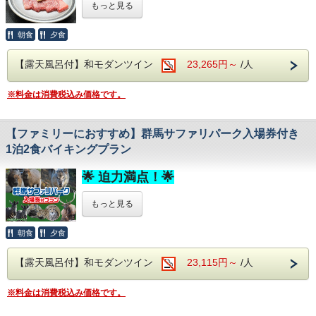
あるアニメ映画のモデルとも言われ、
もっと見る
① 道の駅 八ッ場ふるさと館（国道145号）
なるべく座席に座って乗車していただくことを
そしてなんといってもアルコール！
す。
胃腸病や皮膚の切り傷、冷え性、神経痛に
四万温泉屈指の観光施設です。
伊東園ホテル四万は・・・
八ッ場ダム近隣の施設です。
お願いしております。
生ビール(アサヒスーパードライ)をはじめ
ぐんまのブランド牛
＜名湯四万温泉を堪能♪＞
効果が高く、「草津の仕上げ湯の湯」として
吾妻川の美しいブルーの川面も必見です。
朝食
夕食
ワインや焼酎、日本酒などが飲み放題で
『上州牛のサーロインステーキ』が
四万の病を癒す霊泉と由来のある、
最寄り拠点：四万・草津
【持ち物・服装】
【カヌーツアー提供会社】
も
お楽しみいただけます。
おひとり様に１皿、
当館よりお車で約45分
歴史ある温泉でございます。
GREEN DISCOVERY（グリーンディスカバ
知られる美肌の湯です。
【露天風呂付】和モダンツイン
23,265円～
/人
別注料理の中でも人気の逸品です。
上毛かるたにも「世のちり洗う四万温泉」と
・濡れても良い服装（濡れてもいい靴・タオル）
② 道の駅 川場田園プラザ（主要地方道 平川横塚線）
＜館内施設（無料サービス）＞
・サングラス・眼鏡バンド・日焼け止め
この機会にぜひお召し上がりください。
リー）
謡われ、群馬県内屈指の温泉地でございます。
体の芯からご実感くださいませ。
メディア露出が多く、
・雨天時はウインドブレーカー（防寒着）
カップル・グループのお客様にもオススメです。
胃腸病や皮膚の切り傷、冷え性、神経痛に
・全室Wifi完備：お部屋でのPC作業や動画視聴も
※料金は消費税込み価格です。
平日でも賑わう人気スポットです。
※別注料理の提供はお夕食時となります。
効果が高く、「草津の仕上げ湯の湯」としても
買い物も食事も楽しめ、一日中過ごせます。
快適にご利用いただけます。
※座席によっては濡れる可能性がございます。
※大人様1名に1皿つき、
知られる美肌の湯です。
最寄り拠点：山楽荘
（座席指定は不可）
・共用カラオケ：無料でご利用いただけます。
伊東園ホテル四万は・・・
お子様は対象外となります。
体の芯からご実感くださいませ。
＜アルコール飲み放題付！
当館よりお車で約1時間
【ファミリーにおすすめ】群馬サファリパーク入場券付き
追加のお申込みはお電話もしくは
＜名湯四万温泉を堪能♪＞
【にゃがてん号運行会社】
1泊2食バイキングプラン
③ 道の駅 まえばし赤城（国道17号）
宿泊当日チェックインの際
四万の病を癒す霊泉と由来のある、
＜アルコール飲み放題付！
バイキングで心ゆくまで乾杯
新設の道の駅です。
（16時30分迄に）係員にお申し付けください。
歴史ある温泉でございます。
株式会社 Dts creation
バイキングで心ゆくまで乾杯＞
🌟 迫力満点！🌟
温泉やキッズスペースがあり、
上毛かるたにも「世のちり洗う四万温泉」と
＞
様々な食材を利用した約50種類のバイキング。
家族連れに人気です。
【中止について】
謡われ、群馬県内屈指の温泉地でございます。
サラダや揚げ物、
伊東園ホテル四万は・・・
様々な食材を利用した約50種類のバイキン
最寄り拠点
もっと見る
胃腸病や皮膚の切り傷、冷え性、神経痛に
ソフトクリームやデザートまで・・・
伊香保グランドホテル、金大夫、伊香保温泉とどろき
＜名湯四万温泉を堪能♪＞
※雨天では基本運行いたします。
グ。
効果が高く、「草津の仕上げ湯の湯」としても
当館よりお車で約1時間15分
子供も大人も、
四万の病を癒す霊泉と由来のある、
※強風時は運休の可能性がございます。
知られる美肌の湯です。
サラダや揚げ物、
朝食
夕食
おじいちゃんおばあちゃんまで。
歴史ある温泉でございます。
群馬サファリパークでドキドキの冒険を！
体の芯からご実感くださいませ。
※プラン内容はスタンダードプランに準じます。
みなさまが楽しめるお食事を
上毛かるたにも「世のちり洗う四万温泉」と
ソフトクリームやデザートまで・・・
多数ご用意しております。
謡われ、群馬県内屈指の温泉地でございます。
【露天風呂付】和モダンツイン
23,115円～
/人
家族みんなで、カップルで、
みなさまが楽しめるお食事を
新緑から紅葉の季節にかけて、
伊東園ホテル四万は・・・
＜アルコール飲み放題付！
胃腸病や皮膚の切り傷、冷え性、神経痛に
心に残る最高の思い出を作るなら
ぜひドライブの途中に
多数ご用意しております。
＜名湯四万温泉を堪能♪＞
そしてなんといってもアルコール！
バイキングで心ゆくまで乾杯＞
効果が高く、「草津の仕上げ湯の湯」としても
立ち寄ってみてはいかがでしょうか。
「群馬サファリパーク」へ！
※料金は消費税込み価格です。
四万の病を癒す霊泉と由来のある、
生ビール(アサヒスーパードライ)をはじめ
様々な食材を利用した約50種類のバイキング。
知られる美肌の湯です。
そしてなんといってもアルコール！
歴史ある温泉でございます。
ワインや焼酎、日本酒などが飲み放題で
サラダや揚げ物、
体の芯からご実感くださいませ。
伊東園ホテル四万は・・・