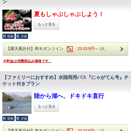
【集合場所】
ン
伊東園ホテル四万は・・・
す。
グリーンディスカバリー四万ベース
＜名湯四万温泉を堪能♪＞
気温や天候に応じた動きやすい服装・
【料金】
四万の病を癒す霊泉と由来のある、
夏もしゃぶしゃぶしよう！
群馬県中之条町四万4063
濡れてもよい靴などをご準備ください。
歴史ある温泉でございます。
大人（平 日）：5,500円
伊東園まで車のない方の送迎がございます。
上毛かるたにも「世のちり洗う四万温泉」と
もっと見る
大人（繁忙日）：6,500円
謡われ、群馬県内屈指の温泉地でございます。
【集合場所】
小学生までは各1,000円引き（※4歳以上が対
胃腸病や皮膚の切り傷、冷え性、神経痛に
【料金】
朝食
夕食
四万湖
効果が高く、「草津の仕上げ湯の湯」としても
象）
大人（平日）：5,500円
〒377-0601 群馬県吾妻郡中之条町四万840
知られる美肌の湯です。
※0～3歳のお子様は安全上、
【露天風呂付】和モダンツイン
23,815円～
/人
大人（繫忙日）：6,500円
体の芯からご実感くださいませ。
恒例となりました季節限定別注料理
カヌー体験にご参加いただけません
※対象年齢：13歳以上
夏は「厳選上州和牛のしゃぶしゃぶ」
【SUPツアー提供会社】
※料金は消費税込み価格です。
＜アルコール飲み放題付！
が登場です！！
R-LABO
バイキングで心ゆくまで乾杯＞
【持ち物・服装】
【持ち物】
様々な食材を利用した約50種類のバイキング。
＜必ずご用意いただくもの＞
【ファミリーにおすすめ】水陸両用バス『にゃがてん号』チ
＜必ず必要なもの＞
サラダや揚げ物、
群馬が誇るブランド和牛の「上州和牛」。
【注意事項】
・濡れてもよい服装（濡れてもよい靴、タオ
ソフトクリームやデザートまで・・・
ケット付きプラン
・水着（ウェットスーツの中に着る用）
その中でも、特に優れたもののみが認定される
・SUPは現地集合・現地解散です
子供も大人も、
ル）
・着替え
「厳選上州和牛」を
・天候や水量により中止となる場合がありま
おじいちゃんおばあちゃんまで。
陸から湖へ、ドキドキ直行
・タオル
みなさまが楽しめるお食事を
しゃぶしゃぶでお楽しみいただきます。
す
＜あると良いもの＞
多数ご用意しております。
もっと見る
【キャンセル料について】
そしてなんといってもアルコール！
・サングラス、眼鏡バンド、日焼け止め、飲
＜あると便利なもの＞
和牛本来の深い旨味を
・宿泊のキャンセル、SUPのキャンセルとも
生ビール(アサヒスーパードライ)をはじめ
み物
朝食
夕食
・日焼け止め
ワインや焼酎、日本酒などが飲み放題で
最大限お楽しみいただける別注料理
に
豪快な水しぶきを上げながら湖面へ
・雨天時は、レインウェアや
お楽しみいただけます。
飛び込む「スプラッシュ・イン」は、
・コンタクトレンズの方は
ぜひこの機会にご賞味ください！！
7日前から料金が発生いたします。
飲み過ぎにはお気を付けくださいませ・・・
ウィンドブレーカー（防寒着）を
【露天風呂付】和モダンツイン
まるでアミューズメントパークの
23,315円～
/人