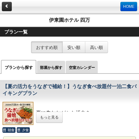
HOME
伊東園ホテル 四万
プラン一覧
おすすめ順
安い順
高い順
プランから探す
部屋から探す
空室カレンダー
【夏の活力をうなぎで補給！】うなぎ食べ放題付一泊二食バ
イキングプラン
期間限定
夏に失われがちな活力を、
もっと見る
ガッツリうなぎでチャージ！
朝食
夕食
夏のスタミナ食として親しまれる
鰻の蒲焼き
が、
期間限定
でバイキングに登場！