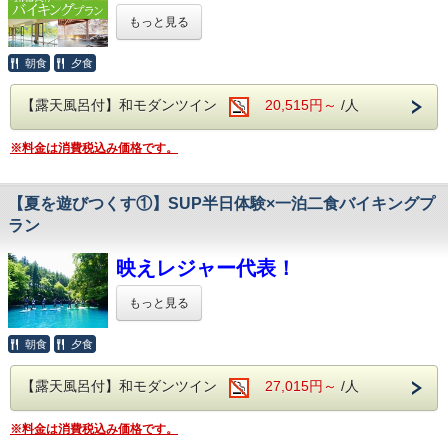
多数ご用意しております。
開催期間： 2026年7月18日(土)～2026年8
もっと見る
そしてなんといってもアルコール！
月31日(月)
生ビール(アサヒスーパードライ)をはじめ
県内屈指の温泉地、四万温泉。
朝食
夕食
ワインや焼酎、日本酒などが飲み放題で
四万温泉発祥の「御夢想の湯」から徒歩5分。
お楽しみいただけます。
～ 具材 ～
四万温泉日向見エリアに位置しております。
【露天風呂付】和モダンツイン
「四万ブルー」で人気の奥四万湖はお車で5分です。
20,515円～
/人
【肉類】チキン、ソーセージ【魚類】エビ、
＜館内施設（無料サービス）＞
温泉で癒され、
・全室Wifi完備：お部屋でのPC作業や動画視聴も
サーモン【野菜】レタス、トマト、玉ねぎ
自然に癒され、
※料金は消費税込み価格です。
快適にご利用いただけます。
澄んだ空気に癒されるこの四万温泉に
【デザート】バナナ、ミックスベリー、ホイ
寛ぎにいらしてください。
・共用カラオケ：無料でご利用いただけます。
ップクリーム、カラースプレー、チョコレー
日頃の疲れがきっと癒されます。
【夏を遊びつくす①】SUP半日体験×一泊二食バイキングプ
トソース、キャラメルソース
伊東園ホテル四万は・・・
ラン
【その他】かけるチーズ、たまごサラダ、コ
＜名湯四万温泉を堪能♪＞
ーンマヨ
四万の病を癒す霊泉と由来のある、
映えレジャー代表！
歴史ある温泉でございます。
上毛かるたにも「世のちり洗う四万温泉」と
※仕入れ状況などによっては内容が変更にな
もっと見る
謡われ、群馬県内屈指の温泉地でございます。
る場合がございます。
胃腸病や皮膚の切り傷、冷え性、神経痛に
効果が高く、「草津の仕上げ湯の湯」としても
朝食
夕食
知られる美肌の湯です。
エメラルドブルーが美しい「四万湖」で、
【施設紹介】
体の芯からご実感くださいませ。
【露天風呂付】和モダンツイン
27,015円～
/人
水上アクティビティ「SUP」を体験！
ボードの上に立ってパドルで進むSUPは、
お食事
＜アルコール飲み放題付！
※料金は消費税込み価格です。
初心者やお子さまでも安心して
バイキングで心ゆくまで乾杯＞