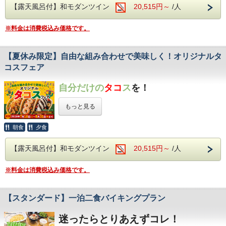
【露天風呂付】和モダンツイン
20,515円～
/人
普段はなかなか手が届きにくい鰻も、
バイキングなら思う
存分お楽しみいただけます。
暑い夏を乗り切るごちそう
を、ぜひご賞味ください！
※料金は消費税込み価格です。
開催期間
2026年7月25日(土) ～ 2026年8月31日(月)
【夏休み限定】自由な組み合わせで美味しく！オリジナルタ
※仕入状況によっては内容が変更になる場合があります。
コスフェア
伊東園ホテル四万は・・・
自分だけ
の
タコ
ス
を！
＜名湯四万温泉を堪能♪＞
四万の病を癒す霊泉と由来のある、
歴史ある温泉でございます。
もっと見る
上毛かるたにも「世のちり洗う四万温泉」と
謡われ、群馬県内屈指の温泉地でございます。
朝食
夕食
胃腸病や皮膚の切り傷、冷え性、神経痛に
トルティーヤ生地
香ばしく焼き上げた
に、お好み
効果が高く、「草津の仕上げ湯の湯」としても
【露天風呂付】和モダンツイン
20,515円～
/人
の具材を盛り付けて、お客様だけのオリジナルタコ
知られる美肌の湯です。
体の芯からご実感くださいませ。
スを作ってみませんか？
※料金は消費税込み価格です。
＜アルコール飲み放題付！
酸いも甘いも辛いまで、さまざまな味わいを一度に
バイキングで心ゆくまで乾杯＞
様々な食材を利用した約50種類のバイキング。
【スタンダード】一泊二食バイキングプラン
楽しめるタコスフェア！
サラダや揚げ物、
この機会にぜひ、タコスの魅力をご堪能ください！
ソフトクリームやデザートまで・・・
迷ったらとりあえずコレ！
みなさまが楽しめるお食事を