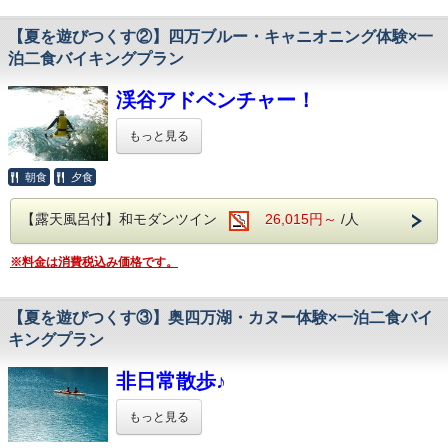
・夕食：和洋中バイキング、アルコール90分飲み放題
様々な食材を利用した約50種類のバイキング。
楽しめる夏の人気レジャーです♪
・朝食：和洋バイキング、ソフトドリンク飲み放題
サラダや揚げ物、
【夏を遊びつくす②】四万ブルー・キャニオニング体験×一
ソフトクリームやデザートまで・・・
泊二食バイキングプラン
湖の上をゆったりクルージングしたり、
子供も大人も、
温泉
おじいちゃんおばあちゃんまで。
自由に水遊びしたり、楽しみ方はあなた次
渓谷アドベンチャー！
・大浴場：摩耶の湯、日向の湯、それぞれに露天風呂を完
みなさまが楽しめるお食事を
第！
備。
多数ご用意しております。
・貸切風呂2ヶ所（チェックイン後、先着順で予約制）
そしてなんといってもアルコール！
もっと見る
「四万の病を治す霊泉」と言われた名湯を心行くまで、ご
生ビール(アサヒスーパードライ)をはじめ
ガイド付きなので初めてでもＯＫ！
堪能ください。
四万ブルーの清流が舞台！
ワインや焼酎、日本酒などが飲み放題で
朝食
夕食
夏の思い出つくりにぴったりの体験です。
群馬・四万エリアの大自然で楽しむ、
お楽しみいただけます。
飲み過ぎにはお気を付けくださいませ・・・
迫力満点の渓谷アクティビティ
館内施設
【露天風呂付】和モダンツイン
26,015円～
/人
「キャニオニング」
・売店
当館から集合場所まではお車で約15分程度。
・共用カラオケルーム
＜館内施設（無料サービス）＞
【ご宿泊当日もしくは翌日】、
※料金は消費税込み価格です。
ツアーはライフジャケットや
・全室Wifi完備：お部屋でのPC作業や動画視聴も
【午前・午後いずれかのツアー時間】を
専用スーツで安全にサポート！
快適にご利用いただけます。
無料駐車場（約50台収容可）
天然のスライダーを滑ったり、
ご予約時にお選びいただけます。
・共用カラオケ：無料でご利用いただけます。
【夏を遊びつくす③】奥四万湖・カヌー体験×一泊二食バイ
高低差のある滝に飛び込んだりと、
キングプラン
スリル満点！
【周辺の観光案内】
【ツアー時間】
国宝日向見薬師堂は当館より歩いて5分程。
＜オススメ観光施設＞
午前の部 9:00～（集合 8:50）
13歳以上対象のコースで、
非日常散歩♪
目の前にある四万温泉由来の御夢想の湯もお楽しみいただけ
家族や友人同士の旅行や
奥四万湖
午後の部 12:30～（集合 12:20）
ます。
リフレッシュ旅行にもおすすめ。
当館からお車で5分
もっと見る
※ご希望のお時間・お日にちをお選びくださ
「四万ブルー」と呼ばれるダム湖。
ガイド同行＆装備込みですので
午前中は鮮やかな青い湖面がご覧になれます
。
い。