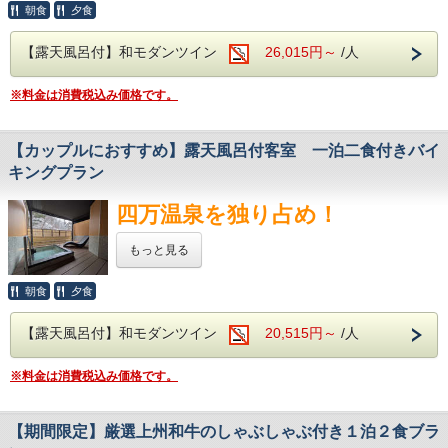
【カヌーで非日常の世界へ】
初心者でも安心して参加OK！
朝食
夕食
カヌーのアクティビティもこちらで
四万ブルーが広がる「奥四万湖」で、
※ツアー会社に確認のうえ、
いつもとは違う、ワイルドな
実施されています。
カヌー体験付きの宿泊プランが登場！
渓谷の冒険に出かけてみませんか？
再度お客様にご連絡いたします。
【露天風呂付】和モダンツイン
26,015円～
/人
日向見薬師堂
湖上をゆったり進む非日常のひとときは、
※繋がりやすいお電話番号をご登録くださ
－－－
当館から徒歩5分
ファミリー旅行や夏のレジャーにぴったり。
【ツアー詳細】
い。
※料金は消費税込み価格です。
国指定の重要文化財。
現地の人気アクティビティ「カヌーツアー」は、
県内最古の木造建築物。
【実施期間】
ガイド同行で初心者でも安心安全。
6月01日（月）
歴史を感じる建築物でございます。
【カップルにおすすめ】露天風呂付客室 一泊二食付きバイ
〜9月30日（火）（雨天・増水時は中止）
当館から車で約5分の好立地だから、
【SUP料金（全日一律）】
キングプラン
積善館・本館
アクセスもラクラクです。
【体験日】
大人（中学生以上）：6,500円
当館から車で10分
いつもとは違う自然の中で、
スタート時間（選択制）（所要時間：約2時間半）
四万温泉を独り占め！
元禄4年に建てられ、日本最古の湯宿建築として
水上散歩を楽しんでみませんか？
小学生：4,500円
今も昔も変わらず営業しております。
・午前の部 9:30～
幼児（4歳～）：2,500円
・午後の部 13:30～
【カヌーツアー半日コース】
あるアニメ映画のモデルとも言われ、
もっと見る
※SUP対象年齢は4歳～です。
四万温泉屈指の観光施設です。
【集合時間】
※ご希望のお時間をお選びください。
幼児は保護者様と2人で一艇となります。
大浴場と違い時間の制限がなく、
朝食
夕食
午前の部 9時半
※ツアー開催日は宿泊の翌日となります。
チェックアウト時間までお風呂に入り放題！
必ず、幼児お一人に対して保護者様が
午後の部 13時半
更にうれしいことに源泉かけ流しでございます。
※集合10分前など、
【露天風呂付】和モダンツイン
20,515円～
/人
1名必要となります。
※ご希望のお時間をお選びください。
ゆっくり静かに温泉に入りたい方や、
余裕をもってお越しください。
貸切風呂のようにお時間の制限が気になる方、
※ツアー実施はご宿泊翌日となります。
※料金は消費税込み価格です。
【持ち物について】
ぜひ一度ご利用されてみてはいかがでしょうか。
ご宿泊当日の参加の場合、
もちろんお食事は夜、朝バイキング！
予約確定後、SUP提供会社「R-LABO」より
ご料金が変わる場合もございますので、
持ち物や集合場所の詳細案内をお送りしま
【期間限定】厳選上州和牛のしゃぶしゃぶ付き１泊２食ブラ
ご承知くださいませ。