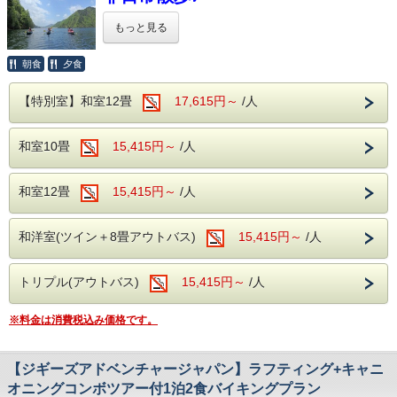
※8月8日～16日（8:30
・濡れても良い靴（サンダル不可）
再度ご連絡いたします。
～/11:00～/13:30～）
・やる気・勇気・元気と最高の笑顔！
もっと見る
※送迎をご希望の場合は、お電話にて
ご希望の日時にご予約ができない場合、再度
お問合せ下さい。
朝食
夕食
ご連絡いたします。
【無料送迎について】
ホテル湯の陣が贈る、
アクティビティプラン第３弾！
ジギーズアドベンチャージャパンによる
【持ち物について】
【特別室】和室12畳
17,615円～
/人
カヌー半日コース付きプランを
『当日ご持参いただくもの』
無料送迎あり(要予約：ホテルから現地まで)
予約確定後、SUP提供会社「R-LABO」より
今年も開催いたします！
・保険証
持ち物や集合場所の詳細案内をお送りしま
和室10畳
15,415円～
/人
・水着もしくは替えの下着、バスタオル
・ホテル発 実施時間の10分前
ゆったりとした時間が流れる、
す。
・濡れても良い靴（サンダル不可）、をご用
ファミリー＆カップルにオススメです。
・水上駅発 実施時間の10分前
気温や天候に応じた動きやすい服装・
宿泊とカヌー半日体験がセットだから、
和室12畳
15,415円～
/人
意ください。
濡れてもよい靴などをご準備ください。
バラバラに予約するよりも
※ただし、組合規定の水量を超えた場合、
【集合場所】
断然お得にご利用いただけます♪
和洋室(ツイン＋8畳アウトバス)
15,415円～
/人
中止となる場合がございます。予めご了承く
〒379-1724 群馬県利根郡みなかみ町藤原
【集合場所】
「夏を遊びつくす！」
ださい。
向山6ー２
赤谷湖 （ホテルから車で約30分）
お仲間と楽しむ、
トリプル(アウトバス)
ZIGGIES ADVENTURE JAPAN
15,415円～
/人
〒379-1404 群馬県利根郡みなかみ町相俣142
忘れられないカヌーの旅に出発しましょう！
※注意事項の説明等ございますので、
※注意事項の説明等ございますので、現地にはスタート時間
※料金は消費税込み価格です。
以下の内容は、
現地にはスタート時間の10分前までにお越
の10分前までにお越しください。
【SUPツアー提供会社】
ご予約にあたって重要事項となります
ので、
※フォレスト＆ウォーターによる無料送迎あ
しください。
必ずご一読くださいませ。
R-LABO
り！(要予約：ホテルから集合ベース地まで)
【ジギーズアドベンチャージャパン】ラフティング+キャニ
【持ち物について】
・ホテル発 実施時間の10分前
オニングコンボツアー付1泊2食バイキングプラン
【注意事項】
・バスタオル
【注意事項】