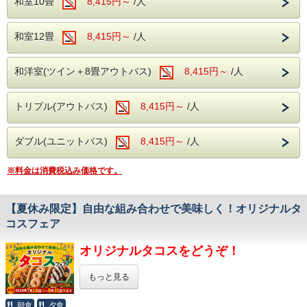
和室10畳
8,415円～
/人
ご夕食に追加できる特別料理もございますので、
＜アルコール飲み放題付！
ちょっと豪華なお食事はいかがでしょうか。(
お品書き
)
バイキングで心ゆくまで乾杯＞
和室12畳
8,415円～
/人
様々な食材を利用した約50種類のバイキング。
そしてなんといってもアルコール！
サラダや揚げ物、
生ビール(アサヒスーパードライ)をはじめ
ソフトクリームやデザートまで・・・
ワインや焼酎、日本酒など、約10種類が
子供も大人も、
和洋室(ツイン＋8畳アウトバス)
8,415円～
/人
飲み放題でお楽しみいただけます。
おじいちゃんおばあちゃんまで。
飲み過ぎにはお気を付けくださいませ・・・
みなさまが楽しめるお食事を
多数ご用意しております。
トリプル(アウトバス)
8,415円～
/人
温泉でゆっくりと日頃の疲れを癒してください。
そしてなんといってもアルコール！
生ビール(アサヒスーパードライ)をはじめ
ワインや焼酎、日本酒などが飲み放題で
＜オススメの観光施設＞
ダブル(ユニットバス)
8,415円～
/人
お楽しみいただけます。
谷川岳ヨッホ
飲み過ぎにはお気を付けくださいませ・・・
当館から車で約10分
食べて、飲んで、温泉で癒されてください。
※料金は消費税込み価格です。
ロープウェイとリフトで上ると、
食べ過ぎちゃっても
そこは標高1500mの別天地。
飲み過ぎちゃっても
展望台のカフェで一休みしたら、
もちろん追加料金はございません！
【夏休み限定】自由な組み合わせで美味しく！オリジナルタ
2000m級の山々を眺めながら
温泉でゆっくりと日頃の疲れを癒してください。
虹さんぽロードを
のんびり歩く。
コスフェア
＜館内施設（無料サービス）＞
名物山グルメ・谷川岳パングラタンや
・ロビー：開けた窓より、湯檜曽の景色に
疲れを癒してください。
岩場を望むサイクリングなど、
オリジナルタコスをどうぞ！
・全室Wifi完備：お部屋でのPC作業や動画視聴も
山を楽しむ出会いが待っています。
快適にご利用いただけます。
もっと見る
・カラオケ・卓球：無料でご利用いただけます
道の駅 水紀行館
当館からお車で約10分
※チェックイン時刻が18：00を過ぎるようでしたらご連絡
朝食
夕食