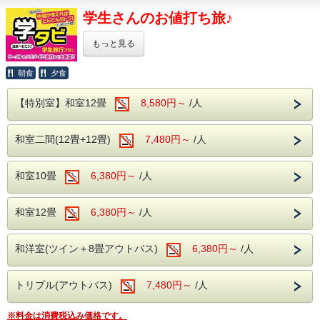
農園にお問い合せください。
学生さんのお値打ち旅♪
※現地までの送迎はございません。
-----------------------------------------------------------------
※水曜は休園日となります。
≪原田農園≫
※チケットはチェックインの際にフロントでの
もっと見る
〒378-0002 群馬県沼田市横塚町1294
お渡しになりますが、宿泊日当日に入園希望の方は
TEL:0278-22-3991
お電話にて当館へお問い合わせくださいませ。
学生さんに特別に・・・
果実の里 原田農園
朝食
夕食
※各種優待券、割引プランやキャンペーンなどとの
-----------------------------------------------------------------
一部屋当たりの人数が多ければ多いほど
併用は出来ません。
お値段がお得になります。
---------------------------------------------------------
【特別室】和室12畳
8,580円～
/人
ホテル湯の陣は・・・
学生生活の思い出に大人数で
群馬サファリパーク(
公式サイト
)
〒370-2321
＜滾々と湧き出る湯檜曽温泉を堪能♪＞
どこかに行きたいけど、
群馬県富岡市岡本1番地
大自然に囲まれ情緒にあふれた湯檜曽温泉。
学生だから安く抑えたい・・・
和室二間(12畳+12畳)
7,480円～
/人
TEL : 0274-64-2111
滾々と湧き出る源泉は心身を柔らかく包みます。
でも宿はちゃんとしたところに泊まりたい・・・
---------------------------------------------------------
保温・保湿効果に優れており、
そんなあなたのわがまま、
疲労回復や関節痛、冷え性に効能が望めます。
和室10畳
6,380円～
/人
このプランなら叶えられます！！！
体の芯からご実感くださいませ。
ホテル湯の陣は・・・
＜アルコール飲み放題付！
☆★ご確認ください★☆
＜滾々と湧き出る湯檜曽温泉を堪能♪＞
和室12畳
バイキングで心ゆくまで乾杯＞
6,380円～
/人
本プランは学生限定のプランとなります。
大自然に囲まれ情緒にあふれた湯檜曽温泉。
様々な食材を利用した約50種類のバイキング。
学生以外のお客様は本プランは
滾々と湧き出る源泉は心身を柔らかく包みます。
サラダや揚げ物、
ご利用いただけませんので、ご注意ください。
保温・保湿効果に優れており、
和洋室(ツイン＋8畳アウトバス)
6,380円～
/人
ソフトクリームやデザートまで・・・
当日は学生証を全員お持ちくださいませ。
疲労回復や関節痛、冷え性に効能が望めます。
子供も大人も、
体の芯からご実感くださいませ。
おじいちゃんおばあちゃんまで。
※顔写真の無い学生証をお持ちのお客様
トリプル(アウトバス)
7,480円～
/人
みなさまが楽しめるお食事を
・マイナンバーカード
＜アルコール飲み放題付！
多数ご用意しております。
・運転免許証
バイキングで心ゆくまで乾杯＞
・クレジットカード
そしてなんといってもアルコール！
※料金は消費税込み価格です。