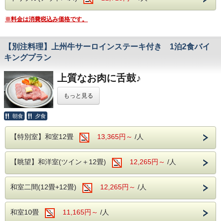
・全室Wifi完備：お部屋でのPC作業や動画視聴も
（お子様につきましては
・全室Wifi完備：お部屋でのPC作業や動画視聴も
別途お電話にて承ります。）
快適にご利用いただけます。
※料金は消費税込み価格です。
快適にご利用いただけます。
・カラオケ・卓球：無料でご利用いただけます。
【開催期間】
・カラオケ・卓球：無料でご利用いただけます。
2026年6月13日(土)～2026年8月31日(月)
【別注料理】上州牛サーロインステーキ付き 1泊2食バイ
＜オススメ観光施設＞
ホテル湯の陣は・・・
キングプラン
谷川岳ヨッホ
＜滾々と湧き出る湯檜曽温泉を堪能♪＞
当館から車で約10分
＜その他のオススメ観光施設＞
大自然に囲まれ情緒にあふれた湯檜曽温泉。
ロープウェイとリフトで上ると、
谷川岳ヨッホ
上質なお肉に舌鼓♪
滾々と湧き出る源泉は心身を柔らかく包みます。
当館から車で約10分
そこは標高1500mの別天地。
保温・保湿効果に優れており、
ロープウェイとリフトで上ると、
展望台のカフェで一休みしたら、
疲労回復や関節痛、冷え性に効能が望めます。
もっと見る
そこは標高1500mの別天地。
2000m級の山々を眺めながら
体の芯からご実感くださいませ。
展望台のカフェで一休みしたら、
虹さんぽロードを
のんびり歩く。
ぐんまのブランド牛
朝食
夕食
＜アルコール飲み放題付！
2000m級の山々を眺めながら
名物山グルメ・谷川岳パングラタンや
『上州牛のサーロインステーキ』が
バイキングで心ゆくまで乾杯＞
虹さんぽロードをのんびり歩く。
岩場を望むサイクリングなど、
おひとり様に１皿、別注料理の中でも
様々な食材を利用した約50種類のバイキング。
名物山グルメ・谷川岳パングラタンや
山を楽しむ出会いが待っています。
【特別室】和室12畳
13,365円～
/人
サラダや揚げ物、
人気の逸品です。
岩場を望むサイクリングなど、
道の駅 水紀行館
ソフトクリームやデザートまで・・・
この機会にぜひお召し上がりください。
当館からお車で約10分
山を楽しむ出会いが待っています。
みなさまが楽しめるお食事を
カップル・グループのお客様にもオススメです。
【眺望】和洋室(ツイン＋12畳)
売店横丁や清流公園でみなかみの特産、
12,265円～
/人
道の駅 水紀行館
多数ご用意しております。
当館からお車で約10分
自然を体験できる最寄りの道の駅です。
そしてなんといってもアルコール！
※別注料理の提供はお夕食時となります。
売店横丁や清流公園でみなかみの特産、
原田農園
生ビール(アサヒスーパードライ)をはじめ
※大人様1名に1皿つき、
和室二間(12畳+12畳)
12,265円～
/人
当館からお車で約50分
自然を体験できる最寄りの道の駅です。
ワインや焼酎、日本酒などが飲み放題で
お子様は対象外となります。
お楽しみいただけます。
各季節ごとの果物狩りはもちろん、
原田農園
追加のお申込みはお電話もしくは
温泉でゆっくりと日頃の疲れを癒してください。
当館からお車で約50分
ジャム作りや売店も充実している
宿泊当日チェックインの際
和室10畳
11,165円～
/人
各季節ごとの果物狩りはもちろん、
（16時30分迄に）係員にお申し付けください。
農園でございます。