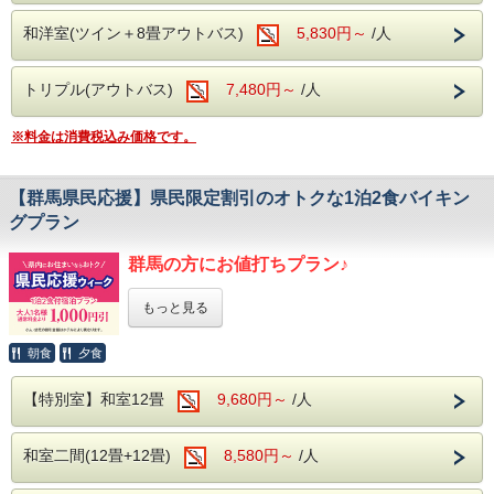
※特別室へのご宿泊は料金が異なります。
体の芯からご実感くださいませ。
和洋室(ツイン＋8畳アウトバス)
5,830円～
/人
◆◇◆◇◆◇◆ 対象期間 ◆◇◆◇◆◇◆
【2026年】
＜アルコール飲み放題付！
8月30日～9月4日
トリプル(アウトバス)
7,480円～
/人
バイキングで心ゆくまで乾杯＞
9月27日～10月2日
様々な食材を利用した約50種類のバイキング。
11月8日～11月13日
サラダや揚げ物、
※料金は消費税込み価格です。
11月29日～12月4日
ソフトクリームやデザートまで・・・
◇◆◇◆◇◆◇◆◇◆◇◆◇◆◇◆◇◆◇
みなさまが楽しめるお食事を
多数ご用意しております。
【群馬県民応援】県民限定割引のオトクな1泊2食バイキン
＜アルコール飲み放題付！
そしてなんといってもアルコール！
グプラン
生ビール(アサヒスーパードライ)をはじめ
バイキングで心ゆくまで乾杯＞
ワインや焼酎、日本酒などが飲み放題で
群馬の方にお値打ちプラン♪
お楽しみいただけます。
様々な食材を利用した約50種類のバイキン
飲み過ぎにはお気を付けくださいませ・・・
もっと見る
食べて、飲んで、温泉で癒されてください。
グ。
食べ過ぎちゃっても
サラダや揚げ物、
飲み過ぎちゃっても
朝食
夕食
伊東園ホテルズは
ソフトクリームやデザートまで・・・
もちろん追加料金はございません！
地元・群馬県を応援します！！
温泉でゆっくりと日頃の疲れを癒してください。
子供も大人も、
【特別室】和室12畳
9,680円～
/人
たまにはオトクな料金で、
おじいちゃんおばあちゃんまで。
＜館内施設（無料サービス）＞
ゆったり温泉で
・ロビー：開けた窓より、湯檜曽の景色に
みなさまが楽しめるお食事を
和室二間(12畳+12畳)
お寛ぎいただくのはいかがですか？
8,580円～
/人
疲れを癒してください。
多数ご用意しております。
・全室Wifi完備：お部屋でのPC作業や動画視聴も