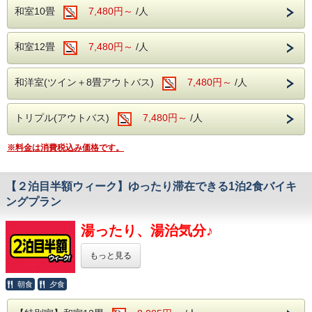
本プランは期間限定のプランです！！
快適にご利用いただけます。
和室10畳
7,480円～
/人
このチャンスをお見逃しなく。
・カラオケ・卓球：無料でご利用いただけます。
そしてなんといってもアルコール！
《対象期間》
生ビール(アサヒスーパードライ)をはじめ
＜オススメの観光施設＞
和室12畳
7,480円～
/人
2026年
ワインや焼酎、日本酒などが飲み放題で
谷川岳ヨッホ
9月13日～9月18日
当館から車で約10分
お楽しみいただけます。
ロープウェイとリフトで上ると、
10月12日～10月16日
和洋室(ツイン＋8畳アウトバス)
7,480円～
/人
飲み過ぎにはお気を付けくださいませ・・・
そこは標高1500mの別天地。
11月23日～11月27日
展望台のカフェで一休みしたら、
12月6日～12月11日
トリプル(アウトバス)
7,480円～
/人
2000m級の山々を眺めながら虹さんぽロードを
食べて、飲んで、温泉で癒されてください。
のんびり歩く。
食べ過ぎちゃっても
名物山グルメ・谷川岳パングラタンや
≪県民応援ウィークの詳しい内容は
こちら
をクリック≫
※料金は消費税込み価格です。
飲み過ぎちゃっても
岩場を望むサイクリングなど、
山を楽しむ出会いが待っています。
もちろん追加料金はございません！
ホテル湯の陣は・・・
道の駅 水紀行館
【２泊目半額ウィーク】ゆったり滞在できる1泊2食バイキ
温泉でゆっくりと日頃の疲れを癒してくださ
当館からお車で約10分
＜滾々と湧き出る湯檜曽温泉を堪能♪＞
ングプラン
売店横丁や清流公園でみなかみの特産、
大自然に囲まれ情緒にあふれた湯檜曽温泉。
い。
自然を体験できる最寄りの道の駅です。
滾々と湧き出る源泉は心身を柔らかく包みます。
湯ったり、湯治気分♪
原田農園
保温・保湿効果に優れており、
＜館内施設（無料サービス）＞
当館からお車で約50分
疲労回復や関節痛、冷え性に効能が望めます。
各季節ごとの果物狩りはもちろん、
体の芯からご実感くださいませ。
・ロビー：解放感のある窓より、湯檜曽の景
もっと見る
ジャム作りや売店も充実している
＜アルコール飲み放題付！
色に
農園でございます。
バイキングで心ゆくまで乾杯＞
朝食
夕食
疲れを癒してください。
期間限定、2泊3日のご宿泊がとってもお得な
様々な食材を利用した約50種類のバイキング。
サラダや揚げ物、
「2泊目半額ウィーク」♪
・全室Wifi完備：お部屋でのPC作業や動画視