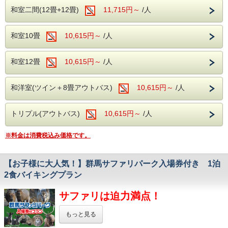
夏はブルーベリーと桃の甘味を一緒に、
・ロビー：開けた窓より、湯檜曽の景色に
和室二間(12畳+12畳)
11,715円～
/人
疲れを癒してください。
秋はりんごの甘酸っぱさを一緒に、
・全室Wifi完備：お部屋でのPC作業や動画視聴も
冬はいちごの甘酸っぱさを一緒に、
快適にご利用いただけます。
和室10畳
10,615円～
/人
・カラオケ・卓球：無料でご利用いただけます。
収穫した果物を分け合いながら、
仲良くわいわいお過ごしください。
和室12畳
＜オススメ観光施設＞
10,615円～
/人
谷川岳ヨッホ
特にカップルにおススメの果物狩り♪
当館から車で約10分
甘味も甘酸っぱさも一緒に思い出しましょう！
和洋室(ツイン＋8畳アウトバス)
10,615円～
/人
ロープウェイとリフトで上ると、
そこは標高1500mの別天地。
【いちご狩り】
展望台のカフェで一休みしたら、
11月下旬～5月下旬
トリプル(アウトバス)
10,615円～
/人
2000m級の山々を眺めながら
【さくらんぼ狩り】
虹さんぽロードをのんびり歩く。
6月中旬～7月上旬
名物山グルメ・谷川岳パングラタンや
※料金は消費税込み価格です。
【ブルーベリー狩り】
岩場を望むサイクリングなど、
7月上旬～7月下旬
山を楽しむ出会いが待っています。
【もも狩り】
道の駅 水紀行館
【お子様に大人気！】群馬サファリパーク入場券付き 1泊
7月下旬～8月下旬
当館からお車で約10分
2食バイキングプラン
【りんご狩り】
売店横丁や清流公園でみなかみの特産、
９月上旬～11月下旬
自然を体験できる最寄りの道の駅です。
サファリは迫力満点！
原田農園
当館からお車で約50分
★さらに昼食に和定食・スイーツ・ドリンク付き！
各季節ごとの果物狩りはもちろん、
もっと見る
ジャム作りや売店も充実している