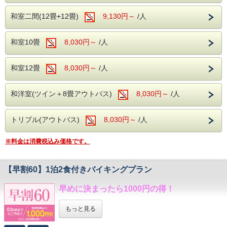
お泊りいただけます。
バイキングで心ゆくまで乾杯＞
バイキングで心ゆくまで乾杯＞
様々な食材を利用した約50種類のバイキング。
和室二間(12畳+12畳)
早めに決まった旅に使わなきゃ損！
9,130円～
/人
様々な食材を利用した約50種類のバイキング。
サラダや揚げ物、
サラダや揚げ物、
ソフトクリームやデザートまで・・・
※本プランは通常プランと
和室10畳
みなさまが楽しめるお食事を
8,030円～
/人
ソフトクリームやデザートまで・・・
キャンセルポリシーが異なります。
多数ご用意しております。
子供も大人も、
30日前から～8日前まで・・・ご宿泊料金の5％
そしてなんといってもアルコール！
7日前～2日前まで・・・ご宿泊料金の20％
和室12畳
おじいちゃんおばあちゃんまで。
8,030円～
/人
生ビール(アサヒスーパードライ)をはじめ
前日・・・ご宿泊料金の40％
ワインや焼酎、日本酒などが飲み放題で
みなさまが楽しめるお食事を
当日・・・ご宿泊料金の50％
お楽しみいただけます。
多数ご用意しております。
和洋室(ツイン＋8畳アウトバス)
8,030円～
/人
無連絡・・・ご宿泊料金の100％
飲み過ぎにはお気を付けくださいませ・・・
そしてなんといってもアルコール！
※各種優待券、割引プランやキャンペーンなどとの
食べて、飲んで、温泉で癒されてください。
生ビール(アサヒスーパードライ)をはじめ
併用は出来ません。
トリプル(アウトバス)
8,030円～
/人
ワインや焼酎、日本酒などが飲み放題で
＜館内施設（無料サービス）＞
お楽しみいただけます。
ホテル湯の陣は・・・
・ロビー：開けた窓より、湯檜曽の景色に
＜滾々と湧き出る湯檜曽温泉を堪能♪＞
疲れを癒してください。
※料金は消費税込み価格です。
＜館内施設（無料サービス）＞
大自然に囲まれ情緒にあふれた湯檜曽温泉。
・全室Wifi完備：お部屋でのPC作業や動画視聴も
・ロビー：開けた窓より、湯檜曽の景色に
滾々と湧き出る源泉は心身を柔らかく包みます。
快適にご利用いただけます。
疲れを癒してください。
保温・保湿効果に優れており、
・カラオケ・卓球：無料でご利用いただけます。
【早割60】1泊2食付きバイキングプラン
・全室Wifi完備：お部屋でのPC作業や動画視聴も
疲労回復や関節痛、冷え性に効能が望めます。
快適にご利用いただけます。
体の芯からご実感くださいませ。
早めに決まったら1000円の得！
・カラオケ・卓球：無料でご利用いただけます。
＜アルコール飲み放題付！
もっと見る
＜オススメの観光施設＞
バイキングで心ゆくまで乾杯＞
谷川岳ヨッホ
様々な食材を利用した約50種類のバイキング。
当館から車で約10分