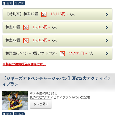
大自然に囲まれ情緒にあふれた湯檜曽温泉。
思いっきり遊び尽くそう！
朝食
夕食
滾々と湧き出る源泉は心身を柔らかく包みます。
保温・保湿効果に優れており、
疲労回復や関節痛、冷え性に効能が望めます。
宿泊と半日アクティビティ体験がセットにな
【特別室】和室12畳
18,115円～
/人
体の芯からご実感くださいませ。
った、
＜アルコール飲み放題付！
お得な夏限定プランが登場！
和室10畳
15,915円～
/人
バイキングで心ゆくまで乾杯＞
忘れられない夏の思い出になること間違いな
様々な食材を利用した約50種類のバイキング。
サラダや揚げ物、
し！
和室12畳
15,915円～
/人
ソフトクリームやデザートまで・・・
みなさまが楽しめるお食事を
多数ご用意しております。
「ラフティング」または「キャニオニン
和洋室(ツイン＋8畳アウトバス)
15,915円～
/人
そしてなんといってもアルコール！
グ」、
生ビール(アサヒスーパードライ)をはじめ
ワインや焼酎、日本酒などが飲み放題で
お好みのアクティビティをお選びください。
※料金は消費税込み価格です。
お楽しみいただけます。
温泉でゆっくりと日頃の疲れを癒してください。
人気No.1！利根川で楽しむラフティング体験
【ジギーズアドベンチャージャパン】夏の2大アクティビテ
＜館内施設（無料サービス）＞
ィプラン
・ロビー：開けた窓より、湯檜曽の景色に
日本有数のラフティングスポットとして知ら
疲れを癒してください。
れる利根川。
ホテル湯の陣が誇る
・全室Wifi完備：お部屋でのPC作業や動画視聴も
夏の2大アクティビティプランがついに登場
快適にご利用いただけます。
穏やかな流れでは美しい渓谷の景色を眺め、
・カラオケ・卓球：無料でご利用いただけます。
もっと見る
急流では豪快な水しぶきとスリル満点の川下
ファミリー＆グループにオススメ！
りを体験できます。
宿泊とアクティビティ半日体験がセットだか
朝食
夕食