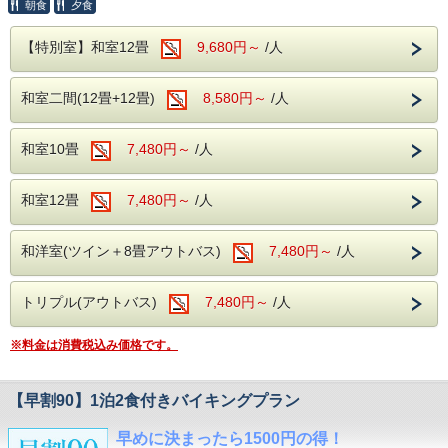
朝食
夕食
サラダや揚げ物、
こちらの専用プランでご予約いただくと、
ロープウェイとリフトで上ると、
ソフトクリームやデザートまで・・・
そこは標高1500mの別天地。
なんとお一人様あたり
子供も大人も、
展望台のカフェで一休みしたら、
【特別室】和室12畳
9,680円～
/人
本体価格より
1000円（税込1.100円）も
おじいちゃんおばあちゃんまで。
2000m級の山々を眺めながら虹さんぽロードを
お得
にお泊りいただけます。
のんびり歩く。
みなさまが楽しめるお食事を
名物山グルメ・谷川岳パングラタンや
多数ご用意しております。
和室二間(12畳+12畳)
早めに決まった旅に使わなきゃ損！
8,580円～
/人
岩場を望むサイクリングなど、
そしてなんといってもアルコール！
山を楽しむ出会いが待っています。
生ビール(アサヒスーパードライ)をはじめ
※本プランは
和室10畳
7,480円～
/人
ワインや焼酎、日本酒などが飲み放題で
道の駅 水紀行館
通常プランとキャンセルポリシーが異なります。
お楽しみいただけます。
当館からお車で約10分
30日前から～8日前まで・・・ご宿泊料金の5％
飲み過ぎにはお気を付けくださいませ・・・
売店横丁や清流公園でみなかみの特産、
7日前～2日前まで・・・ご宿泊料金の20％
和室12畳
7,480円～
/人
食べて、飲んで、温泉で癒されてください。
自然を体験できる最寄りの道の駅です。
前日・・・ご宿泊料金の40％
食べ過ぎちゃっても
当日・・・ご宿泊料金の50％
原田農園
飲み過ぎちゃっても
和洋室(ツイン＋8畳アウトバス)
7,480円～
/人
当館からお車で約50分
無連絡・・・ご宿泊料金の100％
もちろん追加料金はございません！
各季節ごとの果物狩りはもちろん、
※各種優待券、割引プランやキャンペーンなどとの
温泉でゆっくりと日頃の疲れを癒してください。
ジャム作りや売店も充実している
併用は出来ません。
トリプル(アウトバス)
農園でございます。
7,480円～
/人
＜館内施設（無料サービス）＞
≪早割プランの詳しい内容は
こちら
≫
・ロビー：開けた窓より、湯檜曽の景色に
※料金は消費税込み価格です。
疲れを癒してください。
ホテル湯の陣は・・・
・全室Wifi完備：お部屋でのPC作業や動画視聴も
＜滾々と湧き出る湯檜曽温泉を堪能♪＞
快適にご利用いただけます。
大自然に囲まれ情緒にあふれた湯檜曽温泉。
【早割90】1泊2食付きバイキングプラン
・カラオケ・卓球：無料でご利用いただけます。
滾々と湧き出る源泉は心身を柔らかく包みます。
保温・保湿効果に優れており、
早めに決まったら1500円の得！
＜オススメの観光施設＞
疲労回復や関節痛、冷え性に効能が望めます。