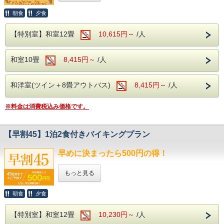
9月6日～9月11日
当館から車で約10分
当館からお車で約90分、
朝食
夕食
10月4日～10月9日
ロープウェイとリフトで上ると、
今年の9月は、家族みんなで
大迫力の動物たちを間近で見ることができ、
そこは標高1500mの別天地。
温泉旅行を楽しむチャンス！
11月15日～11月20日
展望台のカフェで一休みしたら、
【特別室】和室12畳
10,615円～
/人
ライオンの餌やりやお土産コーナーなど、
シルバーウィークの期間中にご宿泊いただくと、
2000m級の山々を眺めながら虹さんぽロードを
お子さま料金がなんと半額に！
アクティビティが満載です。
＜ご注意事項＞
のんびり歩く。
ご家族での宿泊がいつもよりお得に楽しめます。
・表示金額は割引後の2泊合計を1泊分に
和室10畳
8,415円～
/人
名物山グルメ・谷川岳パングラタンや
換算した金額となっております。
岩場を望むサイクリングなど、
【対象期間】
・上記、期間内で2泊できる日程での
山を楽しむ出会いが待っています。
2026年9月18日、23日～25日、27日
ご利用が可能となります。
和洋室(ツイン＋8畳アウトバス)
8,415円～
/人
道の駅 水紀行館
・期間に含まれない日程は、
当館からお車で約10分
この大型連休は、温泉でゆったりと過ごし、
ご利用いただけませんので、ご注意ください。
売店横丁や清流公園でみなかみの特産、
家族の思い出を作りませんか？
・2泊限定のプランとなります。
※料金は消費税込み価格です。
自然を体験できる最寄りの道の駅です。
・ご予約後に1泊、3泊以上に変更される場合は
【ご利用条件】
通常プランの料金となります。
原田農園
・1室につき大人2名以上のご利用が条件です。
・各種割引券や割引プラン、キャンペーン等との
当館からお車で約50分
【早割45】1泊2食付きバイキングプラン
・他の割引・サービスとの併用はできません
併用はできかねます。
各季節ごとの果物狩りはもちろん、
ジャム作りや売店も充実している
ホテル湯の陣は・・・
早めに決まったら500円の得！
農園でございます。
ホテル湯の陣は・・・
＜滾々と湧き出る湯檜曽温泉を堪能♪＞
＜滾々と湧き出る湯檜曽温泉を堪能♪＞
大自然に囲まれ情緒にあふれた湯檜曽温泉。
もっと見る
大自然に囲まれ情緒にあふれた湯檜曽温泉。
滾々と湧き出る源泉は心身を柔らかく包みます。
滾々と湧き出る源泉は心身を柔らかく包みます。
保温・保湿効果に優れており、
保温・保湿効果に優れており、
朝食
夕食
こちらの専用プランでご予約いただくと、
疲労回復や関節痛、冷え性に効能が望めます。
疲労回復や関節痛、冷え性に効能が望めます。
体の芯からご実感くださいませ。
なんとお一人様あたり本体価格より
体の芯からご実感くださいませ。
【特別室】和室12畳
10,230円～
/人
500円（税込550円）もお得
に
＜アルコール飲み放題付！
＜アルコール飲み放題付！