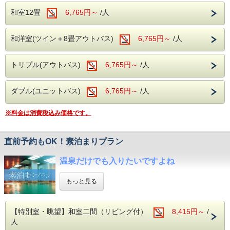
ホテル湯の陣は・・・
各季節ごとの果物狩りはもちろん、
温泉でゆっくりと日頃の疲れを癒してください。
和室12畳
6,765円～
/人
＜滾々と湧き出る湯檜曽温泉を堪能♪＞
ジャム作りや売店も充実している
大自然に囲まれ情緒にあふれた湯檜曽温泉。
農園でございます。
＜館内施設（無料サービス）＞
滾々と湧き出る源泉は心身を柔らかく包みます。
和洋室(ツイン＋8畳アウトバス)
6,765円～
/人
・ロビー：開けた窓より、湯檜曽の景色に
保温・保湿効果に優れており、
疲れを癒してください。
疲労回復や関節痛、冷え性に効能が望めます。
・全室Wifi完備：お部屋でのPC作業や動画視聴も
体の芯からご実感くださいませ。
トリプル(アウトバス)
6,765円～
/人
快適にご利用いただけます。
・カラオケ・卓球：無料でご利用いただけます。
＜館内施設（無料サービス）＞
・ロビー：開けた窓より、湯檜曽の景色に
ダブル(ユニットバス)
6,765円～
/人
＜オススメの観光施設＞
疲れを癒してください。
谷川岳ヨッホ
・全室Wifi完備：お部屋でのPC作業や動画視聴も
当館から車で約10分
※料金は消費税込み価格です。
快適にご利用いただけます。
ロープウェイとリフトで上ると、
・カラオケ・卓球：無料でご利用いただけます。
そこは標高1500mの別天地。
展望台のカフェで一休みしたら、
直前予約もOK！素泊まりプラン
＜オススメの観光施設＞
2000m級の山々を眺めながら虹さんぽロードを
谷川岳ヨッホ
のんびり歩く。
温泉だけでも入りたいですよね
当館から車で約10分
名物山グルメ・谷川岳パングラタンや
ロープウェイとリフトで上ると、
岩場を望むサイクリングなど、
そこは標高1500mの別天地。
もっと見る
山を楽しむ出会いが待っています。
展望台のカフェで一休みしたら、
2000m級の山々を眺めながら虹さんぽロードを
道の駅 水紀行館
仕事があるから、チェックインが遅くなる。
のんびり歩く。
当館からお車で約10分
【特別室・眺望】和室二間（リビング付）
8,415円～
/
翌朝は早朝から動きたいから朝食はいらない。
名物山グルメ・谷川岳パングラタンや
売店横丁や清流公園でみなかみの特産、
人
せっかくなのでご当地料理を堪能したい。
岩場を望むサイクリングなど、
自然を体験できる最寄りの道の駅です。