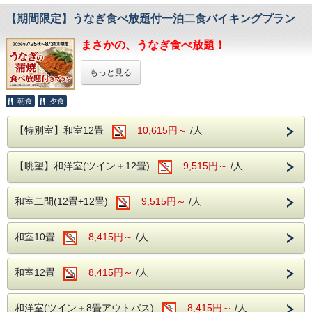
焼酎、地酒（日本酒）などの
アルコール類もすべて飲み放題で
【期間限定】うなぎ食べ放題付一泊二食バイキングプラン
お楽しみいただけます。
まさかの、うなぎ食べ放題！
■無料の館内アクティビティ
ご滞在をさらに楽しく！
人気の「カラオケ」や「卓球」が、料金なしで
もっと見る
ご利用いただけます！
※当日13:00よりフロントにて先着順で
朝食
夕食
夏の暑さで弱っている身体に
ご予約を承ります。
うなぎで活力チャージ！
■温泉のご案内
【特別室】和室12畳
10,615円～
/人
自家源泉の湯檜曽温泉で、
丼にしても良し、そのまま食べても良し
大好評の大浴場をご利用くださいませ。
お酒の肴にしても良し。
【眺望】和洋室(ツイン＋12畳)
9,515円～
/人
食べ方色々のうなぎの蒲焼が期間限定で
※チェックイン時刻が18：00を過ぎるようでしたらご連絡
バイキングに登場します！
をお願いいたします。
和室二間(12畳+12畳)
9,515円～
/人
普段はなかなか手が出しにくい鰻も、
バイキングなら思う存分お楽しみいただけます。
暑い夏を乗り切るごちそうを、
和室10畳
8,415円～
/人
ぜひご賞味ください！
和室12畳
8,415円～
/人
開催期間
2026年7月25日(土) ～ 2026年8月31日(月)
※仕入状況によっては内容が
変更になる場合があります。
和洋室(ツイン＋8畳アウトバス)
8,415円～
/人