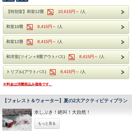
自分だけのタコスを！
売店横丁や清流公園でみなかみの特産,
をお願いいたします。
自然を体験できる最寄りの道の駅です。
香ばしく焼き上げたトルティーヤ生地に、
【特別室】和室12畳
10,615円～
/人
お好みの具材を盛り付けて、
原田農園
お客様だけのオリジナルタコスを作ってみませんか？
当館からお車で約50分
和室10畳
8,415円～
/人
各季節ごとの果物狩りはもちろん、
酸いも甘いも辛いまで、
ジャム作りや売店も充実している
さまざまな味わいを一度に楽しめるタコスフェア！
農園でございます。
この機会にぜひ、タコスの魅力をご堪能ください！
和室12畳
8,415円～
/人
※チェックイン時刻が18：00を過ぎるようで
開催期間： 2026年7月18日(土)～2026年8月31日(月)
したらご連絡をお願いいたします。
和洋室(ツイン＋8畳アウトバス)
8,415円～
/人
～ 具材 ～
【肉類】チキン、ソーセージ
【魚類】エビ、サーモン
トリプル(アウトバス)
8,415円～
/人
【野菜】レタス、トマト、玉ねぎ
【デザート】バナナ、ミックスベリー、
ホイップクリーム、カラースプレー、
※料金は消費税込み価格です。
チョコレートソース、キャラメルソース
【その他】かけるチーズ、たまごサラダ、
コーンマヨ
【フォレスト＆ウォーター】夏の2大アクティビティプラン
※仕入れ状況などによっては内容が
変更になる場合がございます。
水しぶき！絶叫！大自然！
ホテル湯の陣は・・・
もっと見る
今年の夏は、みなかみの大自然を舞台に
＜滾々と湧き出る湯檜曽温泉を堪能♪＞