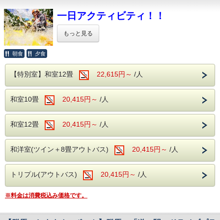
・水上駅発 実施時間の10分前
・保険証
※ただし、組合規定の水量を超えた場合、
・SUPは現地集合・現地解散です。
・レインウェア、または寒さ対策のための
一日アクティビティ！！
・上毛高原駅発 実施時間の30分前
中止となる場合がございます。
フリースや羽織れるもの
・天候や水量により中止となる場合がありま
※天候等により、開催中止の場合は、 通常バ
・着替え
※天候等により、開催中止の場合は、
もっと見る
す。
イキングプランとの差額を払い戻しさせてい
通常バイキングプランとの差額を払い戻し
【ツアー時間】
※SUP対象年齢は4歳～です。
ただきます。
通常期間
させていただきます。
朝食
夕食
幼児は保護者様と2人で一艇となります。
ホテル湯の陣が贈る、
・8:45～
※各種優待券・割引等との併用はできませ
※各種優待券・割引等との併用はできませ
一日とことんアクティビティで遊びつくす、
・13:00～
必ず、幼児お一人に対して保護者様が
【特別室】和室12畳
ラフティングとキャニオニングの
22,615円～
/人
ん。
8月8日～16日
ん。
1名必要となります。
コンボプランの販売です♪
・9:00～
※小学生以上の方のみご予約いただけます。
※小学生以上の方のみ承ります。
・11:00～
激流を下るラフティング
和室10畳
20,415円～
/人
※当館では、お子様のみ利用プランは販売し
・13:30～
【キャンセル料について】
滝を滑ったり、飛び込むキャニオニング
※ご宿泊当日または翌日に参加可能です。
ておりません。
美味しい昼食を挟んで、
ご予約時に希望日時をお選び下さい。
・宿泊のキャンセル、SUPのキャンセルとも
一日で遊びつくす贅沢プラン♪
お子様のみ利用の場合は、フォレスト＆ウ
※ツアー会社に確認のうえ、
和室12畳
20,415円～
/人
に
大自然に抱かれた、みなかみの地で
再度ご連絡いたします。
ォーターへお問い合わせくださいませ。
思いっきり楽しんでください！
7日前から料金が発生いたします。
【無料送迎について】
和洋室(ツイン＋8畳アウトバス)
20,415円～
/人
「夏を遊びつくす！」
フォレスト＆ウォーターによる無料送迎あり！
ファミリー、グループ、カップルまで、
(要予約：ホテルから集合ベース地まで)
この夏は、特別な体験で
ぴったりの冒険プランです！
・ホテル発 実施時間の10分前
トリプル(アウトバス)
20,415円～
/人
思い出づくりしませんか？
クタクタになるまで遊んじゃおう♪
・水上駅発 実施時間の10分前
・上毛高原駅発 実施時間の30分前
みなさまのご予約をお待ちしております！
以下の内容は、
※送迎をご希望の場合は、お電話にて
※料金は消費税込み価格です。
ホテル湯の陣は・・・
ご予約にあたって重要事項
となりますので、
お問合せ下さい。
＜滾々と湧き出る湯檜曽温泉を堪能♪＞
必ずご一読くださいませ。
※8月8日～16日は、送迎運行も一部休止する事となります
大自然に囲まれ情緒にあふれた湯檜曽温泉。
ので