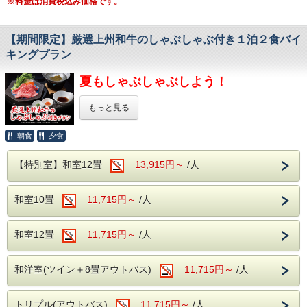
※料金は消費税込み価格です。
体の芯からご実感くださいませ。
保温・保湿効果に優れており、
滾々と湧き出る源泉は心身を柔らかく包みます。
疲労回復や関節痛、冷え性に効能が望めます。
保温・保湿効果に優れており、
体の芯からご実感くださいませ。
＜アルコール飲み放題付！
疲労回復や関節痛、冷え性に効能が望めます。
【期間限定】厳選上州和牛のしゃぶしゃぶ付き１泊２食バイ
バイキングで心ゆくまで乾杯＞
体の芯からご実感くださいませ。
＜アルコール飲み放題付！
キングプラン
様々な食材を利用した約50種類のバイキング。
バイキングで心ゆくまで乾杯＞
サラダや揚げ物、
＜アルコール飲み放題付！
様々な食材を利用した約50種類のバイキング。
夏もしゃぶしゃぶしよう！
ソフトクリームやデザートまで・・・
バイキングで心ゆくまで乾杯＞
サラダや揚げ物、
子供も大人も、
様々な食材を利用した約50種類のバイキング。
ソフトクリームやデザートまで・・・
おじいちゃんおばあちゃんまで。
もっと見る
サラダや揚げ物、
多数ご用意しております。
みなさまが楽しめるお食事を
ソフトクリームやデザートまで・・・
そしてなんといってもアルコール！
多数ご用意しております。
そしてなんといってもアルコール！
朝食
夕食
生ビール(アサヒスーパードライ)をはじめ
季節限定別注料理
そしてなんといってもアルコール！
生ビール(アサヒスーパードライ)をはじめ
ワインや焼酎、日本酒などが飲み放題で
「厳選上州和牛のしゃぶしゃぶ」が
生ビール(アサヒスーパードライ)をはじめ
ワインや焼酎、日本酒などが飲み放題で
新登場です！！
お楽しみいただけます。
【特別室】和室12畳
13,915円～
/人
ワインや焼酎、日本酒などが飲み放題で
お楽しみいただけます。
お楽しみいただけます。
群馬が誇るブランド和牛での「上州和牛」
飲み過ぎにはお気を付けくださいませ・・・
＜館内施設（無料サービス）＞
飲み過ぎにはお気を付けくださいませ・・・
その中でも、特に優れたもののみが認定される
食べて、飲んで、温泉で癒されてください。
和室10畳
11,715円～
/人
食べて、飲んで、温泉で癒されてください。
・ロビー：開けた窓より、湯檜曽の景色に
「厳選上州和牛」を
食べ過ぎちゃっても
しゃぶしゃぶでお楽しみいただきます♪
食べ過ぎちゃっても
疲れを癒してください。
飲み過ぎちゃっても
飲み過ぎちゃっても
和室12畳
11,715円～
/人
もちろん追加料金はございません！
・全室Wifi完備：お部屋でのPC作業や動画視聴も
和牛本来の深い旨味を
もちろん追加料金はございません！
温泉でゆっくりと日頃の疲れを癒してください。
最大限お楽しみいただける別注料理
温泉でゆっくりと日頃の疲れを癒してください。
快適にご利用いただけます。
ぜひこの機会にご賞味ください！！
和洋室(ツイン＋8畳アウトバス)
11,715円～
/人
＜館内施設（無料サービス）＞
・カラオケ・卓球：無料でご利用いただけます。
＜館内施設（無料サービス）＞
・ロビー：開けた窓より、湯檜曽の景色に
・ロビー：開けた窓より、湯檜曽の景色に
※大人様のご人数分のみ
疲れを癒してください。
疲れを癒してください。
トリプル(アウトバス)
11,715円～
/人
ご提供させていただきます。