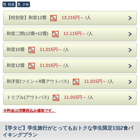
農園でございます。
以下の内容は、
朝食
夕食
＜家族みんなで大冒険へ出発しよう！＞
ご予約に当たって重要な内容となります。
群馬サファリパークで、
必ずご一読くださいませ。
【特別室】和室12畳
13,215円～
/人
忘れられない1日を過ごしませんか？
こちらのプランからご予約いただくと,
下記の旨を、備考欄にてご入力をお願いいたしま
お得な入場券付きで入園もラクラク。
す。
和室二間(12畳+12畳)
12,115円～
/人
園内ではマイカーや専用バスに乗って
1．ご利用日(チェックイン日もしくは翌日)
サファリゾーンへGO！
2．原田農園への到着
時間
目の前にライオンが現れたり、
和室10畳
（昼食のご利用時間は、
11,015円～
/人
キリンがすぐ近くまで来たりと、
10時30分から14時の間となります。）
まるで探検隊気分‼
※原田農園へはホテルからお車で約50分となりま
和室12畳
11,015円～
/人
お子様のドキドキは貴重な体験！
す。
＜絶対楽しい
当館発着の送迎は行っておりません。
ウォーキングサファリゾーン！＞
※
各種優待券、割引プランやキャンペーンなどとの
和洋室(ツイン＋8畳アウトバス)
11,015円～
/人
さらに大人気の
併用は出来ません。
ウォーキングサファリゾーンでは…
※予約状況により、ご希望の日時に予約が
なんと自分の手で動物に
お取り出来ない場合がございます。
トリプル(アウトバス)
11,015円～
/人
エサやり体験ができる！
予めご了承ください。
ドキドキしながら近づく体験は、
※乳児の利用料金はこちらでは登録できませんの
きっと忘れられない思い出に！
※料金は消費税込み価格です。
で、
特にお子様には貴重な体験に
なることでしょう。
別途原田農園にてご用命くださいませ。
ファミリーにおススメのプランです。
※気候や生育状況により変更になる場合がございま
【学タビ】学生旅行がとってもおトクな学生限定1泊2食バ
---以下の内容は、予約に関わる重要事項となります。
---
す。
イキングプラン
必ずお読みいただいてから
予約にお進みください。
その他果物狩りや昼食に関するお問い合わせは