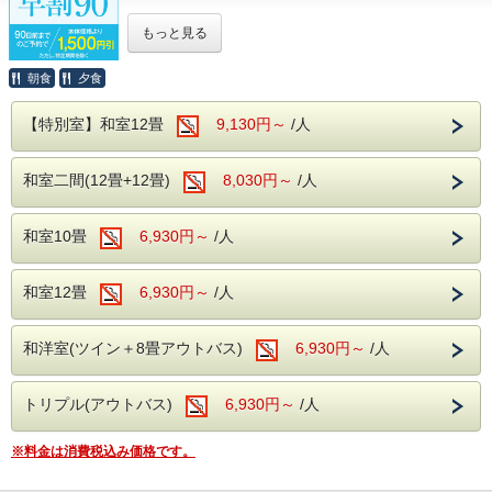
谷川岳ヨッホ
体の芯からご実感くださいませ。
当館から車で約10分
もっと見る
ロープウェイとリフトで上ると、
そこは標高1500mの別天地。
朝食
夕食
こちらの専用プランでご予約いただくと、
展望台のカフェで一休みしたら、
＜アルコール飲み放題付！
なんとお一人様あたり本体価格より
2000m級の山々を眺めながら虹さんぽロードを
バイキングで心ゆくまで乾杯＞
【特別室】和室12畳
1500円（税込1.650円）もお得に
9,130円～
/人
のんびり歩く。
様々な食材を利用した約50種類のバイキング。
お泊りいただけます。
名物山グルメ・谷川岳パングラタンや
サラダや揚げ物、
早めに決まった旅に使わなきゃ損！
岩場を望むサイクリングなど、
ソフトクリームやデザートまで・・・
和室二間(12畳+12畳)
8,030円～
/人
山を楽しむ出会いが待っています。
子供も大人も、
おじいちゃんおばあちゃんまで。
道の駅 水紀行館
みなさまが楽しめるお食事を
※本プランは通常プランと
和室10畳
6,930円～
/人
当館からお車で約10分
多数ご用意しております。
キャンセルポリシーが異なります。
売店横丁や清流公園でみなかみの特産、
そしてなんといってもアルコール！
30日前から～8日前まで・・・ご宿泊料金の5％
自然を体験できる最寄りの道の駅です。
生ビール(アサヒスーパードライ)をはじめ
和室12畳
6,930円～
/人
7日前～2日前まで・・・ご宿泊料金の20％
ワインや焼酎、日本酒などが飲み放題で
前日・・・ご宿泊料金の40％
原田農園
お楽しみいただけます。
当日・・・ご宿泊料金の50％
当館からお車で約50分
和洋室(ツイン＋8畳アウトバス)
飲み過ぎにはお気を付けくださいませ・・・
6,930円～
/人
無連絡・・・ご宿泊料金の100％
各季節ごとの果物狩りはもちろん、
食べて、飲んで、温泉で癒されてください。
のキャンセル料が発生します。
ジャム作りや売店も充実している
食べ過ぎちゃっても
※各種優待券、割引プランやキャンペーンなどとの
農園でございます。
トリプル(アウトバス)
6,930円～
/人
飲み過ぎちゃっても
併用は出来ません。
もちろん追加料金はございません！
温泉でゆっくりと日頃の疲れを癒してください。
※料金は消費税込み価格です。
≪早割プランについて詳しい内容は
こちら
≫
ホテル湯の陣は・・・