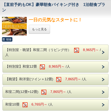
＜館内施設（無料サービス）＞
＜滾々と湧き出る湯檜曽温泉を堪能♪＞
【直前予約もOK】豪華朝食バイキング付き 1泊朝食プラ
・ロビー：開けた窓より、湯檜曽の景色に
大自然に囲まれ情緒にあふれた湯檜曽温泉。
疲れを癒してください。
ン
滾々と湧き出る源泉は心身を柔らかく包みます。
・全室Wifi完備：お部屋でのPC作業や動画視聴も
保温・保湿効果に優れており、
快適にご利用いただけます。
一日の元気なスタートに！
疲労回復や関節痛、冷え性に効能が望めます。
・カラオケ・卓球：無料でご利用いただけます。
体の芯からご実感くださいませ。
もっと見る
＜オススメの観光施設＞
＜アルコール飲み放題付！
谷川岳ヨッホ
バイキングで心ゆくまで乾杯＞
当館から車で約10分
朝食
夕食はご当地のお店で食べたい！
様々な食材を利用した約50種類のバイキング。
ロープウェイとリフトで上ると、
到着時間が遅くなりそう…
サラダや揚げ物、
そこは標高1500mの別天地。
【特別室・眺望】和室二間（リビング付）
8,965円～
/
観光と食事を外で楽しんでから
ソフトクリームやデザートまで・・・
展望台のカフェで一休みしたら、
人
チェックインしたい…
子供も大人も、
2000m級の山々を眺めながら虹さんぽロードを
おじいちゃんおばあちゃんまで。
のんびり歩く。
本プランはビジネス利用や観光を
みなさまが楽しめるお食事を
名物山グルメ・谷川岳パングラタンや
【特別室】和室12畳
8,965円～
/人
しっかり楽しみたいお客様に
多数ご用意しております。
岩場を望むサイクリングなど、
大人気のプランです！！
そしてなんといってもアルコール！
山を楽しむ出会いが待っています。
【眺望】和洋室(ツイン＋12畳)
7,865円～
/人
生ビール(アサヒスーパードライ)をはじめ
朝食は一日のスタートに大事な活力源！
道の駅 水紀行館
ワインや焼酎、日本酒などが飲み放題で
当館からお車で約10分
モリモリお召し上がりいただき、
お楽しみいただけます。
和室二間(12畳+12畳)
7,865円～
/人
売店横丁や清流公園でみなかみの特産、
一日を乗り切りましょう！
飲み過ぎにはお気を付けくださいませ・・・
自然を体験できる最寄りの道の駅です。
食べて、飲んで、温泉で癒されてください。
チェックアウトはお昼の１１：００
食べ過ぎちゃっても
和室10畳
6,765円～
/人
原田農園
ゆっくりステイをお楽しみいただけます。
飲み過ぎちゃっても
当館からお車で約50分
もちろん追加料金はございません！