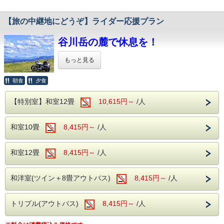
体の芯からご実感くださいませ。
ZIGGIES ADVENTURE JAPAN
２. 道の駅 まえばし赤城（国道17号）
【旅の中継地にどうぞ】ライダー応援プラン
当館から高速利用、車で約50分
※注意事項の説明等ございますので、
＜アルコール飲み放題付！
新設の道の駅で、温泉あり、
バイキングで心ゆくまで乾杯＞
現地にはスタート時間の10分前までにお越しください。
ファミリー向けのキッズスペースありと
谷川岳の麓で休息を！
様々な食材を利用した約50種類のバイキング。
家族連れで混みある場所です。
サラダや揚げ物、
関東首都圏からの帰り道におススメ。
もっと見る
ソフトクリームやデザートまで・・・
最寄り拠点：伊香保3館
【注意事項】
多数ご用意しております。
３. 道の駅 みなかみ水紀行館（国道291号）
そしてなんといってもアルコール！
朝食
夕食
※ラフティング組合規定の水量を超えた場合
当館から車で10分。
群馬県はライダーさんのドライブに
生ビール(アサヒスーパードライ)をはじめ
ホテル湯の陣の最寄り施設
中止となる場合がございます。
ワインや焼酎、日本酒などが飲み放題で
ピッタリコースが満載です。
4月より足湯オープンで癒しもあり。
【特別室】和室12畳
10,615円～
/人
お楽しみいただけます。
※天候等により、開催中止の場合は、
当館は谷川岳の麓
ちょっと一息にピッタリ。
温泉でゆっくりと日頃の疲れを癒してください。
通常バイキングプランとの差額を
払い戻しさせていただき
春は花が咲き乱れ、夏は新緑に囲まれ、
※プラン内容はスタンダードプランに準じます。
和室10畳
8,415円～
/人
ます。
秋は紅葉に彩られる地域です。
＜館内施設（無料サービス）＞
・ロビー：開けた窓より、湯檜曽の景色に
新緑から紅葉の季節にかけて、
旅の中継地に、旅のスタートに当館を
※各種優待券・割引等との併用はできません。
ぜひドライブの途中に立ち寄ってみては
疲れを癒してください。
是非ご利用ください。
和室12畳
8,415円～
/人
※小学生以上の方のみ承ります。
いかがでしょうか。
・全室Wifi完備：お部屋でのPC作業や動画視聴も
台数に限りがございますが、
快適にご利用いただけます。
ホテル湯の陣は・・・
屋根付きの駐車スペースがございます。
・カラオケ・卓球：無料でご利用いただけます。
和洋室(ツイン＋8畳アウトバス)
8,415円～
/人
＜滾々と湧き出る湯檜曽温泉を堪能♪＞
ライダーさんを応援します！
大自然に囲まれ情緒にあふれた湯檜曽温泉。
ホテル湯の陣は・・・
滾々と湧き出る源泉は心身を柔らかく包みます。
＜こんこんと湧き出る湯檜曽温泉を堪能♪＞
トリプル(アウトバス)
ホテル湯の陣は・・・
8,415円～
/人
保温・保湿効果に優れており、
大自然に囲まれ情緒にあふれた湯檜曽温泉。
＜滾々と湧き出る湯檜曽温泉を堪能♪＞
疲労回復や関節痛、冷え性に効能が望めます。
滾々と湧き出る源泉は心身を柔らかく包みます。
大自然に囲まれ情緒にあふれた湯檜曽温泉。