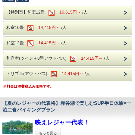
人気のアウトドアアクティビティです。
ら断然お得！
【特別室】和室12畳
16,615円～
/人
天然ウォータースライダー！キャニオニング
キャニオニングもしくはラフティングをお選
体験
びいただけます。
和室10畳
14,415円～
/人
沢や滝つぼを舞台に 天然のウォータースラ
【ラフティング】
和室12畳
14,415円～
/人
イダーを滑ったり、
仲間と力を合わせてパドルを漕ぎ、急流を乗り越えたり、
澄み切った渓流で遊んだりと、大自然を全身
穏やかな流れの中で美しい景色を眺めたり
和洋室(ツイン＋8畳アウトバス)
14,415円～
/人
で感じられる
と、
非日常体験が楽しめます。
利根川の魅力を存分に味わえます。
トリプル(アウトバス)
14,415円～
/人
お子さまから大人まで、幅広い世代に人気
【キャニオニング】
※料金は消費税込み価格です。
滝を滑り降りたり、天然のプールへ飛び込んだり、
季節ごとの魅力溢れる利根川で
清流の中を歩いたり泳いだりしながら、
【夏のレジャーの代表格】赤谷湖で楽しむSUP半日体験×一
みなかみの夏をご堪能ください！
渓谷を全身で満喫できます。
泊二食バイキングプラン
夏休みの思い出を作りに出かけよう
映えレジャー代表！
【集合場所】
もっと見る
------------------------------------------------