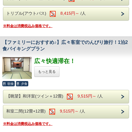
■お食事のご案内
トリプル(アウトバス)
8,415円～
/人
ご夕食・ご朝食は、
バラエティ豊かな和洋中バイキングが食べ放題！
※料金は消費税込み価格です。
※日によってお食事時間が前後する場合がございます。
■安心の飲み放題
追加料金は一切なし！
【ファミリーにおすすめ♪】広々客室でのんびり旅行！1泊2
ソフトドリンクはもちろん、
食バイキングプラン
生ビール（アサヒスーパードライ）、
焼酎、地酒（日本酒）などの
アルコール類もすべて飲み放題で
広々快適滞在！
お楽しみいただけます。
もっと見る
■無料の館内アクティビティ
ご滞在をさらに楽しく！
広いお部屋でゴロゴロ過ごしたい！
人気の「カラオケ」や「卓球」が、料金なしで
朝食
夕食
ご利用いただけます！
※当日13:00よりフロントにて先着順で
【眺望】和洋室(ツイン＋12畳)
9,515円～
/人
ご予約を承ります。
そんな願いを叶える当プランでは、
2つのランクアップ客室を
■温泉のご案内
ご用意しております。
和室二間(12畳+12畳)
自家源泉の湯檜曽温泉で、
9,515円～
/人
お子様連れのファミリーや、
大好評の大浴場をご利用くださいませ。
三世代でのご旅行にぴったりの
※料金は消費税込み価格です。
■周辺観光施設のご案内
ゆとりある空間です。
谷川岳ヨッホ