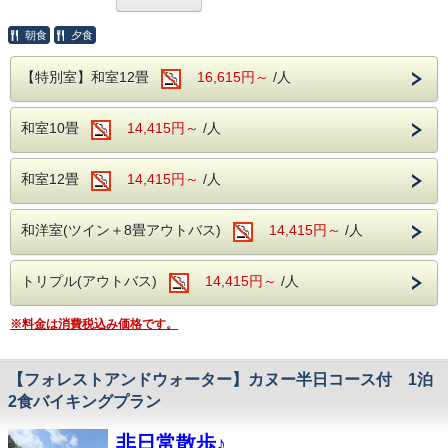
〒379-1728 群馬県利根郡みなかみ町湯桧
「夏を遊びつくす！」
朝食
夕食
曽191-12
みなかみの夏をご堪能ください！
フォレスト＆ウォーター
【特別室】和室12畳
16,615円～
/人
谷川連峰を望む「赤谷湖」で、
------------------------------------------------
以下の内容は、
水上アクティビティ「SUP」を体験！
ご予約にあたって重要事項となりますので、
ボードの上に立ってパドルで進むSUPは、
和室10畳
14,415円～
/人
ご予約の際に下記の問いにお答えください。
必ずご一読くださいませ。
初心者やお子さまでも安心して
ご予約の際に下記の問いにお答えください。
楽しめる夏の人気レジャーです♪
和室12畳
14,415円～
/人
ご希望プラン：ラフティング体験/キャニオニ
ご希望プラン：ラフティング体験/キャニオニ
ング体験
ング体験
ガイド付きなので初めてでもＯＫ！
和洋室(ツイン＋8畳アウトバス)
14,415円～
/人
ご希望日時 ：ご宿泊日/宿泊翌日
ご希望日時 ：ご宿泊日/宿泊翌日
夏の思い出つくりにぴったりの体験です。
ご希望時間帯：ラフティング (9:00～/11:30
トリプル(アウトバス)
14,415円～
/人
ご希望時間帯：ラフティング (8:45～/10:45
～/14:00～）
【ツアー時間】
～/13:15～）
キャニオニング (9:00～/13:00
午前の部 9:00～（集合 8:50）
※料金は消費税込み価格です。
※8月8日～16日（8:30
～）
午後の部 12:30～（集合 12:20）
～/10:30～/12:30～/14:30～）
【フォレストアンドウォーター】カヌー半日コース付 1泊
【持ち物について】
※ご宿泊当日または翌日に参加可能です。
2食バイキングプラン
キャニオニング (8:45～/12:45
・保険証
ご予約時に希望日時をお選び下さい。
～）
・水着もしくは替えの下着バスタオル
※ツアー会社に確認のうえ、
非日常散歩♪