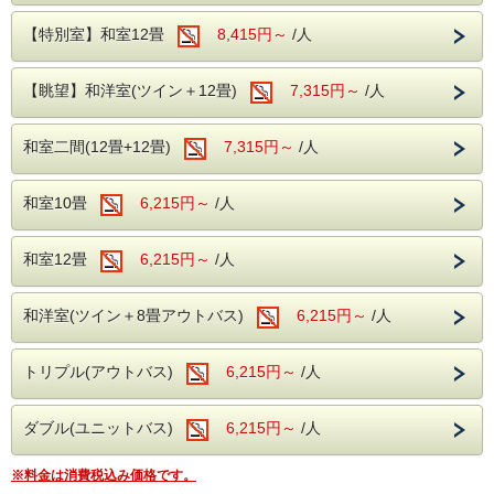
山を楽しむ出会いが待っています。
そんなお客様のためにご用意いたしました。
【特別室】和室12畳
8,415円～
/人
原田農園
道の駅 水紀行館
素泊まりプラン！！
当館からお車で約50分
当館からお車で約10分
各季節ごとの果物狩りはもちろん、
売店横丁や清流公園でみなかみの特産、
素泊まりならチェックインが遅くなっても、
【眺望】和洋室(ツイン＋12畳)
7,315円～
/人
ジャム作りや売店も充実している
翌朝の出発が早くても安心。
自然を体験できる最寄りの道の駅です。
農園でございます。
お食事は近隣の食事処で済ませて、
観光やお仕事など、時間をより有意義に使えます。
和室二間(12畳+12畳)
7,315円～
/人
原田農園
当館からお車で約50分
観光やお仕事で疲れた体を
各季節ごとの果物狩りはもちろん、
温泉に浸かって癒されて、英気を養ってください。
和室10畳
6,215円～
/人
ジ
ャム作りや売店も充実している
ホテル湯の陣は・・・
農園でございます。
＜滾々と湧き出る湯檜曽温泉を堪能♪＞
和室12畳
6,215円～
/人
大自然に囲まれ情緒にあふれた湯檜曽温泉。
滾々と湧き出る源泉は心身を柔らかく包みます。
保温・保湿効果に優れており、
和洋室(ツイン＋8畳アウトバス)
6,215円～
/人
疲労回復や関節痛、冷え性に効能が望めます。
体の芯からご実感くださいませ。
トリプル(アウトバス)
6,215円～
/人
＜館内施設（無料サービス）＞
・ロビー：開けた窓より、湯檜曽の景色に
ダブル(ユニットバス)
6,215円～
/人
疲れを癒してください。
・全室Wifi完備：お部屋でのPC作業や動画視聴も
※料金は消費税込み価格です。
快適にご利用いただけます。