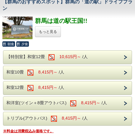
【群馬のおすすめスポット】群馬の「道の駅」ドライブプラ
【持ち物について】
滾々と湧き出る源泉は心身を柔らかく包みます。
ご了承ください。
・水着もしくは替えの下着バスタオル
ン
保温・保湿効果に優れており、
・濡れても良い靴（サンダル不可）
【集合場所】
疲労回復や関節痛、冷え性に効能が望めます。
・保険証
〒379-1728 群馬県利根郡みなかみ町湯桧曽191-12
体の芯からご実感くださいませ。
群馬は道の駅王国!!
・やる気・勇気・元気と最高の笑顔！
フォレスト＆ウォーター
※注意事項の説明等ございますので、
＜アルコール飲み放題付！
もっと見る
現地にはスタート時間の10分前までに
お越しください。
バイキングで心ゆくまで乾杯＞
ご予約時、コンボツアーの
様々な食材を利用した約50種類のバイキング。
・お日にち（宿泊日もしくは翌日）をお伝えください。
【注意事項】
朝食
夕食
※スタート時間は9:00～となります。
サラダや揚げ物、
※組合規定の水量を超えた場合、
ドライブには、道の駅は欠かせません。
予約確定後、ご連絡させていただきます。
ソフトクリームやデザートまで・・・
中止となる場合がございます。
群馬県内は道の駅が多数ございます。
【特別室】和室12畳
予めご了承ください。
10,615円～
/人
子供も大人も、
国道17号をはじめ各地に点在し、
※天候等により、開催中止の場合は、
【無料送迎について】
おじいちゃんおばあちゃんまで。
休息代わり、グルメ目的におススメです。
通常バイキングプランとの差額を払い戻しさせていただき
みなさまが楽しめるお食事を
※ジギーズアドベンチャージャパンによる
地場の野菜の購買、地元食材を使った飲食、
ます。
和室10畳
8,415円～
/人
多数ご用意しております。
そこでしか手に入らないデザートなど、
※各種優待券・割引等との併用はできません。
無料送迎あり(要予約：ホテルから現地まで)
そしてなんといってもアルコール！
※小学生以上の方のみ承ります。
旅のアクセントにぜひお立ち寄りください。
生ビール(アサヒスーパードライ)をはじめ
※当館ではお子様のみのプランは販売しておりません。
和室12畳
8,415円～
/人
ワインや焼酎、日本酒などが飲み放題で
お子様のみ利用の場合は、
・ホテル発 実施時間の10分前
フォレストアンドウォーターへ
お楽しみいただけます。
お問い合わせくださいませ。
・水上駅発 実施時間の10分前
おススメ道の駅
和洋室(ツイン＋8畳アウトバス)
8,415円～
/人
＜館内施設（無料サービス）＞
ホテル湯の陣は・・・
１. 道の駅 川場田園プラザ（主要地方道平川横塚線）
・ロビー：開けた窓より、湯檜曽の景色に
＜滾々と湧き出る湯檜曽温泉を堪能♪＞
当館から車で35分
疲れを癒してください。
トリプル(アウトバス)
大自然に囲まれ情緒にあふれた湯檜曽温泉。
8,415円～
/人
【集合場所】
とにかくメディアの露出が多く、
・全室Wifi完備：お部屋でのPC作業や動画視聴も
滾々と湧き出る源泉は心身を柔らかく包みます。
平日でも混雑する道の駅。
〒379-1724 群馬県利根郡みなかみ町藤原
快適にご利用いただけます。
買い物よし、飲食よしと一日楽しめます。
保温・保湿効果に優れており、
※料金は消費税込み価格です。
・カラオケ・卓球：無料でご利用いただけます。
向山6ー２
最寄り拠点：尾瀬老神山楽荘
疲労回復や関節痛、冷え性に効能が望めます。