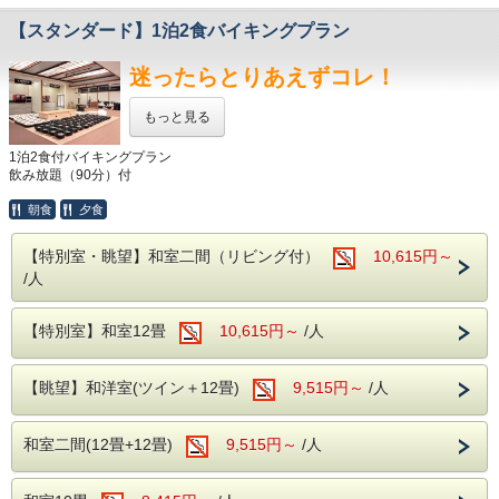
当館から車で10分。
【和洋室（ツイン）＋和室12畳】
日本百名山の谷川岳を一望できる
【スタンダード】1泊2食バイキングプラン
当館自慢の川側の広々としたお部屋です。
ロープウェイで絶景をご覧いただけます。
ベッド2台を和室も備えた和洋室です。
当館イチオシの観光施設です。
迷ったらとりあえずコレ！
眼下に湯檜曽川の流れと移ろう景色を眺めながら
静かな時間を愉しめる、情緒あふれるお部屋です。
※チェックイン時刻が18：00を過ぎるようでしたらご連絡
少人数のファミリーでも、
をお願いいたします。
もっと見る
お荷物を広げてゆったりとお過ごしいただけます。
大自然に囲まれた湯檜曽温泉
1泊2食付バイキングプラン
【和室二間（12畳＋12畳）】
飲み放題（90分）付
ホテル湯の陣（ゆのじん）
当館最大級の広さを誇り、
雪解けから谷川岳をはじめ大自然を
元気なファミリーが揃っても
朝食
夕食
満喫できる季節となります。
窮屈感なくお過ごしいただけます。
ファミリーの皆様で賑やかに団らんを
夏の青々とした木々や
【特別室・眺望】和室二間（リビング付）
10,615円～
お楽しみいただけます。
冬のスノーシーズンはゆったり過ごしたい
お布団を並べてもなお余裕のある空間は、
/人
シニア層のご滞在に最適です。
お孫様を連れたファミリー旅行やご友人同士の
また、「湯檜曽温泉」は弱アルカリ性単純泉、
グループ旅行に最適！
無色透明無臭でお肌が敏感な方でも
「日本人なら和室！」といった方には
【特別室】和室12畳
10,615円～
/人
ピッタリのお部屋です。
長時間浸かることが出来る
優しい泉質が特徴的です。
ホテル湯の陣は・・・
【眺望】和洋室(ツイン＋12畳)
9,515円～
/人
＜滾々と湧き出る湯檜曽温泉を堪能♪＞
様々な食材を利用した約50種類のバイキング。
大自然に囲まれ情緒にあふれた湯檜曽温泉。
サラダや揚げ物、アイスクリームやデザートまで・・・
滾々と湧き出る源泉は心身を柔らかく包みます。
子供も大人も、おじいちゃんおばあちゃんまで。
和室二間(12畳+12畳)
9,515円～
/人
保温・保湿効果に優れており、
みなさまが楽しめるお食事を多数ご用意しております。
疲労回復や関節痛、冷え性に効能が望めます。
体の芯からご実感くださいませ。
-------お気軽にアップグレードできる特別料理-------