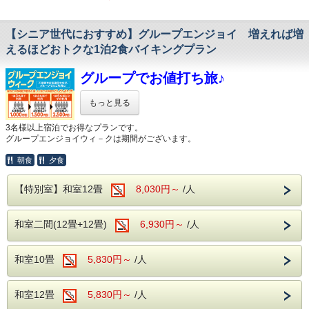
様々な食材を利用した約50種類のバイキング。
・パスポート(顔写真のコピーでも可)
生ビール(アサヒスーパードライ)をはじめ
サラダや揚げ物、
・その他、公的に身分証と認められるもの
ワインや焼酎、日本酒などが飲み放題で
ソフトクリームやデザートまで・・・
お楽しみいただけます。
【シニア世代におすすめ】グループエンジョイ 増えれば増
本プランは
子供も大人も、
飲み過ぎにはお気を付けくださいませ・・・
えるほどおトクな1泊2食バイキングプラン
★2名1室で、一人当たり本体価格より500円引き★
おじいちゃんおばあちゃんまで。
＜館内施設（無料サービス）＞
★3名1室で、一人当たり本体価格より1,000円引き
みなさまが楽しめるお食事を
・ロビー：開けた窓より、湯檜曽の景色に
グループでお値打ち旅♪
多数ご用意しております。
★
疲れを癒してください。
そしてなんといってもアルコール！
★4名1室で、一人当たり本体価格より1,500円引き
・全室Wifi完備：お部屋でのPC作業や動画視聴も
生ビール(アサヒスーパードライ)をはじめ
★
もっと見る
快適にご利用いただけます。
ワインや焼酎、日本酒などが飲み放題で
★5名以上1室で、一人当たり本体価格より2,000円
・カラオケ・卓球：無料でご利用いただけます。
お楽しみいただけます。
3名様以上宿泊でお得なプランです。
引き★
気の合う仲間との旅行や、
グループエンジョイウィ－クは期間がございます。
飲み過ぎにはお気を付けくださいませ・・・
※全て税別表記です。
食べて、飲んで、温泉で癒されてください。
特にシニア向けにお勧めの
朝食
夕食
食べ過ぎちゃっても
こんなに格安でご宿泊できます♪
お得なグループ向けプランです。
飲み過ぎちゃっても
ぜひ仲のいいご友人とともに
【特別室】和室12畳
もちろん追加料金はございません！
8,030円～
/人
当館で最高の思い出を作ってくださいね！
～1室の人数が増えるほどおトク！～
温泉でゆっくりと日頃の疲れを癒してください。
・1室3名様利用：1,000円引き
＜館内施設（無料サービス）＞
【学タビプランの詳しい内容は
こちら
をクリック】
・1室4名様利用：1,500円引き
和室二間(12畳+12畳)
6,930円～
/人
・ロビー：開けた窓より、湯檜曽の景色に
・1室5名様利用：2,500円引き
疲れを癒してください。
ホテル湯の陣は・・・
・全室Wifi完備：お部屋でのPC作業や動画視聴も
＜滾々と湧き出る湯檜曽温泉を堪能♪＞
和室10畳
5,830円～
/人
※表示価格は割引後の料金で、
快適にご利用いただけます。
大自然に囲まれ情緒にあふれた湯檜曽温泉。
本体価格から上記の金額を差し引いています。
・カラオケ・卓球：無料でご利用いただけます。
※各種優待券、割引プランやキャンペーンなどとの
滾々と湧き出る源泉は心身を柔らかく包みます。
併用は出来ません。
和室12畳
5,830円～
/人
保温・保湿効果に優れており、
※本プランは１室３名様～のご利用となっております。
疲労回復や関節痛、冷え性に効能が望めます。