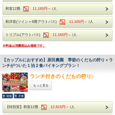
ジャム作りや売店も充実している
＜館内施設（無料サービス）＞
ホテル湯の陣は・・・
農園でございます。
・ロビー：開けた窓より、湯檜曽の景色に
和室12畳
11,165円～
/人
＜滾々と湧き出る湯檜曽温泉を堪能♪＞
疲れを癒してください。
大自然に囲まれ情緒にあふれた湯檜曽温泉。
・全室Wifi完備：お部屋でのPC作業や動画視聴も
滾々と湧き出る源泉は心身を柔らかく包みます。
快適にご利用いただけます。
和洋室(ツイン＋8畳アウトバス)
11,165円～
/人
保温・保湿効果に優れており、
・カラオケ・卓球：無料でご利用いただけます。
疲労回復や関節痛、冷え性に効能が望めます。
体の芯からご実感くださいませ。
トリプル(アウトバス)
11,165円～
/人
＜アルコール飲み放題付！
バイキングで心ゆくまで乾杯＞
※料金は消費税込み価格です。
様々な食材を利用した約50種類のバイキング。
サラダや揚げ物、
ソフトクリームやデザートまで・・・
【カップルにおすすめ】原田農園 季節のくだもの狩り＋ラ
子供も大人も、
おじいちゃんおばあちゃんまで。
ンチがついた１泊２食バイキングプラン！
みなさまが楽しめるお食事を
多数ご用意しております。
ランチ付きのくだもの狩り♪
そしてなんといってもアルコール！
生ビール(アサヒスーパードライ)をはじめ
もっと見る
ワインや焼酎、日本酒などが飲み放題で
お楽しみいただけます。
旬の果実を味わう、
朝食
夕食
飲み過ぎにはお気を付けくださいませ・・・
ふたりだけの贅沢ステイ。
【特別室】和室12畳
12,815円～
/人
春はさくらんぼの甘味を一緒に、
＜館内施設（無料サービス）＞