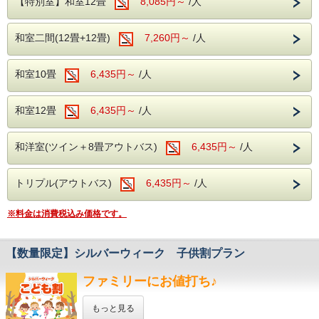
【特別室】和室12畳
8,085円～
/人
ソフトクリームやデザートまで・・・
当館大人気のお値打ちプランです！
聴も
子供も大人も、
快適にご利用いただけます。
おじいちゃんおばあちゃんまで。
谷川岳の麓の大自然の中で
和室二間(12畳+12畳)
7,260円～
/人
みなさまが楽しめるお食事を
・カラオケ・卓球：無料でご利用いただけま
ゆったりと過ごす、癒し旅。
多数ご用意しております。
す。
身も心もリセットにおススメです♪
そしてなんといってもアルコール！
和室10畳
6,435円～
/人
生ビール(アサヒスーパードライ)をはじめ
対象期間内の2泊3日のご利用で2泊目が半額となります。
ワインや焼酎、日本酒などが飲み放題で
＜オススメの観光施設＞
・夏休みなどのシーズンによって料金は異なります。
お楽しみいただけます。
和室12畳
6,435円～
/人
・表示金額は割引後の2泊合計を1泊分に
飲み過ぎにはお気を付けくださいませ・・・
換算した金額となっております。
道の駅 水紀行館
食べて、飲んで、温泉で癒されてください。
・システムの仕様上、割引後の金額を2日間に分けて
和洋室(ツイン＋8畳アウトバス)
食べ過ぎちゃっても
6,435円～
/人
当館からお車で約10分、
表示しております。表記の金額から割引はされません。
飲み過ぎちゃっても
売店横丁や清流公園でみなかみの特産、
もちろん追加料金はございません！
例：スタンダードルーム)
自然を体験できる最寄りの道の駅です。
トリプル(アウトバス)
6,435円～
/人
1泊目7,800円(消費税込8,580円)、
温泉でゆっくりと日頃の疲れを癒してください。
2泊目3,900円(消費税込4,290円)
2泊合計11,700円(消費税込12,870円)を2日間に分けて
※料金は消費税込み価格です。
＜館内施設（無料サービス）＞
原田農園
表示金額は「1泊あたり5,850円(消費税込6,435円)」
・ロビー：開けた窓より、湯檜曽の景色に
となります。
当館からお車で約50分、
疲れを癒してください。
各季節ごとの果物狩りはもちろん、
【数量限定】シルバーウィーク 子供割プラン
ぜひこのお得な機会をご利用して、
・全室Wifi完備：お部屋でのPC作業や動画視聴も
ご旅行と観光をお楽しみください。
快適にご利用いただけます。
ジャム作りや売店も充実している
・カラオケ・卓球：無料でご利用いただけます。
ファミリーにお値打ち♪
農園でございます。
2026年
＜オススメの観光施設＞
8月23日～8月28日
もっと見る
谷川岳ヨッホ
群馬サファリパーク