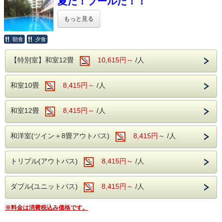
夏だ！プールだ！！
もっと見る
夏休み限定！プール営業スタート！
朝食
夕食
大自然の中でプールで遊ぼう！
【特別室】和室12畳
お子様の思い出作りに、暑さをしのぐにはプールが一番！
10,615円～
/人
当館のプールは25mの広さがありますのでひろびろ快適！
パパもママも一緒にいかがですか？
酷暑には縁遠い地域ですので、
和室10畳
8,415円～
/人
さわやかにお過ごしいただけます！
都会の喧騒から離れ、ご家族皆さんでお越しください！
和室12畳
8,415円～
/人
【 開催期間 】 7/17～8/31
※開催期間中、除外日はございません。
午前9：00～11：00
和洋室(ツイン＋8畳アウトバス)
8,415円～
/人
午後2：00～5：00
■お食事のご案内
トリプル(アウトバス)
8,415円～
/人
ご夕食・ご朝食は、
バラエティ豊かな和洋中バイキングが食べ放題！
※日によってお食事時間が前後する場合がございます。
ダブル(ユニットバス)
8,415円～
/人
■安心の飲み放題
追加料金は一切なし！
※料金は消費税込み価格です。
ソフトドリンクはもちろん、
生ビール（アサヒスーパードライ）、