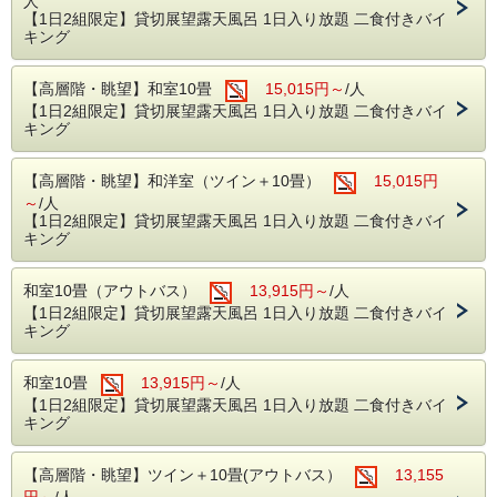
人
ご家族皆さまで一日お楽しみいただけます。
【1日2組限定】貸切展望露天風呂 1日入り放題 二食付きバイ
キング
伊香保観光の人気スポット「伊香保グリーン牧場」の
割引入場券
が付いたお得な宿泊プランです。
【高層階・眺望】和室10畳
15,015円～
/人
■おすすめプラン②
【1日2組限定】貸切展望露天風呂 1日入り放題 二食付きバイ
キング
【夏休み家族旅行に】
作って楽しい！オリジナルタコスフェア付きバイキ
【高層階・眺望】和洋室（ツイン＋10畳）
15,015円
ング
～
/人
お肉やシーフード、野菜、ソースなどを自由に組み合わせ
【1日2組限定】貸切展望露天風呂 1日入り放題 二食付きバイ
て、
キング
自分だけのオリジナルタコスを作れる体験型バイキングで
す。
お子様は作る楽しさにワクワク。
和室10畳（アウトバス）
13,915円～
/人
大人の方も、お酒に合う一皿としてお楽しみいただけます。
【1日2組限定】貸切展望露天風呂 1日入り放題 二食付きバイ
キング
■おすすめプラン③
【貸切展望風呂 入り放題】一泊二食バイキングプ
和室10畳
13,915円～
/人
ラン
【1日2組限定】貸切展望露天風呂 1日入り放題 二食付きバイ
伊香保名湯
「黄金の湯」
を何度でも満喫。
キング
ご滞在中、時間を気にせずご利用いただける展望風呂。
心も身体もゆったりリフレッシュ。
アルコール飲み放題付きバイキングとともに、
【高層階・眺望】ツイン＋10畳(アウトバス）
13,155
温泉旅を満喫できる人気プランです。
円～
/人