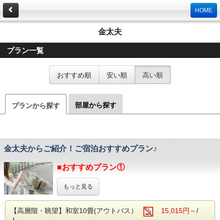
HOME
金太夫
プラン一覧
おすすめ順
安い順
高い順
部屋から探す
プランから探す
金太夫からご紹介！ご宿泊おすすめプラン♪
■おすすめプラン①
【お得に入園！】
もっと見る
グリーン牧場チケット付一泊二食バイキングプラン
ホテルから車で約5分。
【高層階・眺望】和室10畳(アウトバス）
15,015円～
/
アルパカやひつじ、ヤギ等の動物たちとのふれあいや、
人気のシープドッグショーなど、