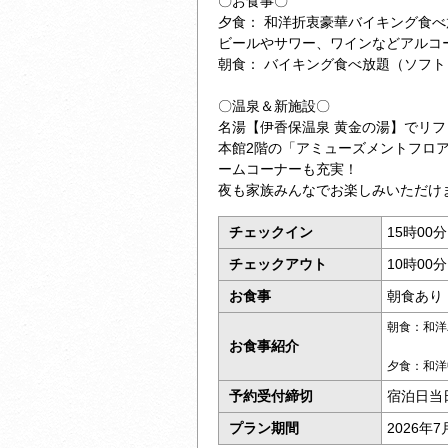
〇お食事〇
夕食： 和洋折衷豪華バイキング食
ビールやサワー、ワインなどアルコ
朝食： バイキング食べ放題（ソフ
〇温泉＆新施設〇
名湯【伊香保温泉 黄金の湯】でリ
本館2階の「アミューズメントフロ
ームコーナーも充実！
夜も家族みんなでお楽しみいただけ
チェックイン
15時00
チェックアウト
10時00
お食事
朝食あり
朝食：和洋
お食事紹介
夕食：和洋
予約受付締切
宿泊日当
プラン期間
2026年7