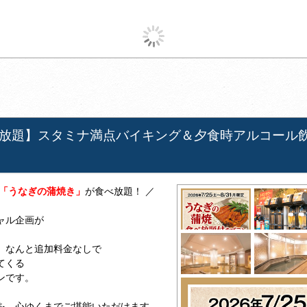
放題】スタミナ満点バイキング＆夕食時アルコール
「うなぎの蒲焼き」
が食べ放題！ ／
ャル企画が
、なんと追加料金なしで
てくる
ンです。
を、心ゆくまでご堪能いただけます。