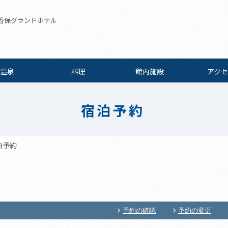
香保グランドホテル
温泉
料理
館内施設
アクセ
宿泊予約
泊予約
予約の確認
予約の変更