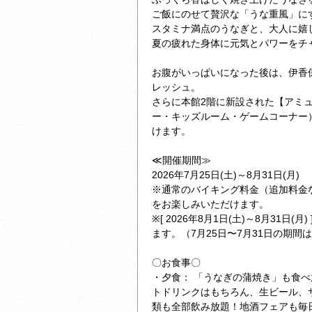
ご飯にのせて贅沢な「うな重風」に
スタミナ満点のうなぎと、大人に嬉
夏の疲れた身体に元気とパワーをチ
お腹がいっぱいになった後は、伊香
レッシュ。
さらに本館2階に新設された【アミ
ー・キッズルーム・ゲームコーナー
けます。
≪開催期間≫
2026年7月25日(土)～8月31日(月)
※通常のバイキング料金（追加料金
をお楽しみいただけます。
※[ 2026年8月1日(土)～8月31日(
ます。（7月25日〜7月31日の期間は
〇お食事〇
・夕食： 「うなぎの蒲焼き」も食
トドリンクはもちろん、生ビール、
類も全部飲み放題！地酒フェアも毎