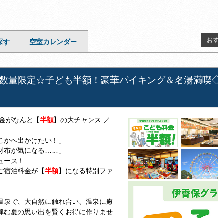
お
探す
空室カレンダー
数量限定☆子ども半額！豪華バイキング＆名湯満喫
料金がなんと【
半額
】の大チャンス ／
こかへ出かけたい！」
財布が気になる……」
ュース！
ご宿泊料金が【
半額
】になる特別ファ
。
温泉で、大自然に触れ合い、温泉に癒
弾む夏の思い出を賢くお得に作りませ