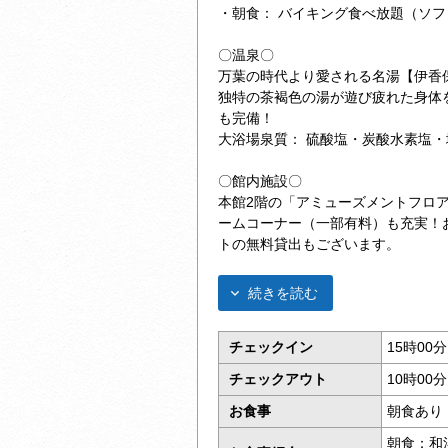
・朝食： バイキング食べ放題（ソ
〇温泉〇
万葉の時代より愛される名湯【伊香
独特の茶褐色の湯が遊び疲れた身体
も完備！
大浴場泉質： 硫酸塩・炭酸水素塩
〇館内施設〇
本館2階の「アミューズメントフロ
ームコーナー（一部有料）も充実！
トの無料貸出もございます。
続きを読む
チェックイン
15時00
チェックアウト
10時00
お食事
朝食あり
朝食：和