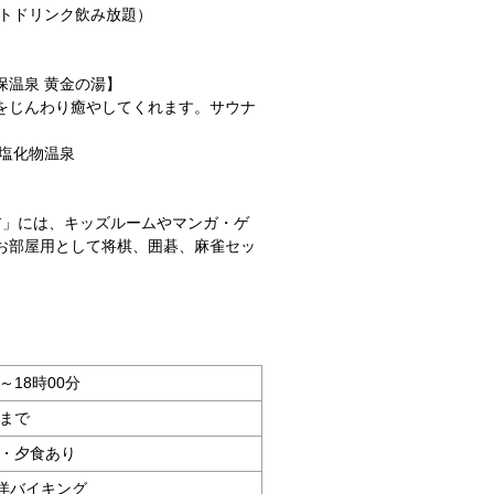
フトドリンク飲み放題）
保温泉 黄金の湯】
をじんわり癒やしてくれます。サウナ
・塩化物温泉
ア」には、キッズルームやマンガ・ゲ
お部屋用として将棋、囲碁、麻雀セッ
分～18時00分
分まで
 ・夕食あり
洋バイキング