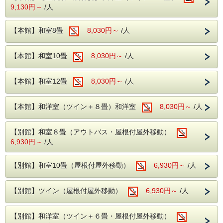
のキャンセル料が発生します。
9,130円～
/人
※人数減、日程変更、宿泊施設変更についても
キャンセル料が発生致しますのでご注意下さいませ。
※各種割引との併用はできません。
【本館】和室8畳
8,030円～
/人
※宿泊予定日から89日以内の予約内容変更に関しまして
は、
お電話にて承ります。
【本館】和室10畳
8,030円～
/人
【食 事】
本プランはバイキングでのご案内となっております。
【本館】和室12畳
8,030円～
/人
夕食時にはアルコール飲み放題となっております。
フェア料理もお楽しみいただけます。
【本館】和洋室（ツイン＋８畳）和洋室
8,030円～
/人
【温 泉】
アルカリ性単純温泉となっております。
健康増進や冷え性などに効果抜群！
小さいお子様から大人までご利用いただける温泉となってお
【別館】和室８畳（アウトバス・屋根付屋外移動）
ります！
6,930円～
/人
※乳幼児のお子様用に男性・女性風呂にベビーバスをご用意
しております。
【別館】和室10畳（屋根付屋外移動）
6,930円～
/人
【無料施設】
・カラオケ※一部有料あり
・貸切風呂
【別館】ツイン（屋根付屋外移動）
6,930円～
/人
・卓球
・ビリヤード
・麻雀
【別館】和洋室（ツイン＋６畳・屋根付屋外移動）
上記の施設はご宿泊日当日の13時よりフロントにてご予約