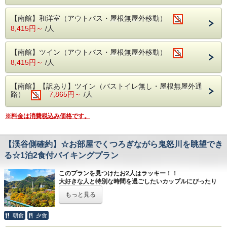
鬼怒川から車で約35分。
霧降の滝は上下に分かれていることで有名です！
【南館】和洋室（アウトバス・屋根無屋外移動）
ダイナミックな滝と美しい紅葉が一緒にお楽しみいただけ
8,415円～
/人
ます♪
栃木にはまだまだ有名な紅葉がご覧いただけるところは盛り
【南館】ツイン（アウトバス・屋根無屋外移動）
だくさん！
8,415円～
/人
紅葉を満喫した後は、バイキングでお食事をお楽しみいただ
き、温泉でゆったりとしたひとときをお過ごしください。
【南館】【訳あり】ツイン（バストイレ無し・屋根無屋外通
路）
7,865円～
/人
夕食バイキングはアルコール飲み放題となっております。
【温泉】
※料金は消費税込み価格です。
アルカリ性単純温泉のため、刺激が少なく子供や大人まで安
心してご利用いただけます。
〈営業時間〉
【渓谷側確約】☆お部屋でくつろぎながら鬼怒川を眺望でき
15：00～24：00、翌5：00～10：00
※サウナ15：00～21：00
る☆1泊2食付バイキングプラン
このプランを見つけたお2人はラッキー！！
大好きな人と特別な時間を過ごしたいカップルにぴったり
の、【渓谷側客室確約】プランです。
もっと見る
当ホテルの目の前には、雄大な鬼怒川が流れています。
お部屋のベランダからは四季折々の美しい景色が広がり、訪
朝食
夕食
れるたびに違った表情で2人を迎えてくれます。川のせせら