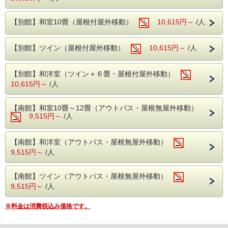
で「ワイン」や「梅酒」
もご用意いたしまし
【別館】和室10畳（屋根付屋外移動）
10,615円～
/人
た。
追加料金を気にせずお好きなものをお好きな
【別館】ツイン（屋根付屋外移動）
だけ、お料理とのマリアージュをお楽しみく
10,615円～
/人
ださい。
※朝食は、お好きなものをお好きなだけ楽し
【別館】和洋室（ツイン＋６畳・屋根付屋外移動）
10,615円～
/人
めるバイキングとなります。
【南館】和室10畳～12畳（アウトバス・屋根無屋外移動）
※お客様へのお知らせ※
9,515円～
/人
夕食のお時間は【18：00～】・【18：30
～】でお選びいただきます。(夕食時間90分)
【南館】和洋室（アウトバス・屋根無屋外移動）
9,515円～
/人
■ 温泉（アルカリ性単純温泉）
肌に優しい柔らかな湯ざわりで、冷え性や日
【南館】ツイン（アウトバス・屋根無屋外移動）
頃の疲労回復に効果抜群です。湯上がりのポ
9,515円～
/人
カポカ感が長く続きます。
※料金は消費税込み価格です。
■ 館内施設のご案内