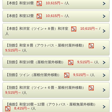
【本館】和室10畳
10,615円～
/人
見頃：10月中旬～11月上旬
鬼怒川から車で約50分。
鬼怒川の上流にあり峡谷内にある川俣ダム正面の岸壁に架
【本館】和室12畳
10,615円～
/人
けられた吊橋
「渡らっしゃい吊橋」からの景色は絶景です！
近くにはダム資料館もありますのでぜひお立ち寄りくださ
い♪
【本館】和洋室（ツイン＋８畳）和洋室
10,615円～
/
人
【日光エリア】
・
華厳の滝
【別館】和室８畳（アウトバス・屋根付屋外移動）
見頃：10月中旬～11月上旬
9,515円～
/人
鬼怒川から車で約60分。
高さ97ⅿから落下する壮大な滝と鮮やかな紅葉のコント
ラストが楽しめます。
【別館】和室10畳（屋根付屋外移動）
9,515円～
/人
また、華厳の滝に行くまでのいろは坂でも紅葉をお楽しみ
いただけます！
【別館】ツイン（屋根付屋外移動）
9,515円～
/人
・
日光東照宮
見頃：11月上旬～11月中旬
【別館】和洋室（ツイン＋６畳・屋根付屋外移動）
鬼怒川から車で約35分。
壮麗な社殿と美しい紅葉が一体となり深遠な紅葉狩りがお
9,515円～
/人
楽しみいただけます♪
【南館】和室10畳～12畳（アウトバス・屋根無屋外移動）
8,415円～
・
/人
霧降の滝
見頃：10月下旬～11月上旬