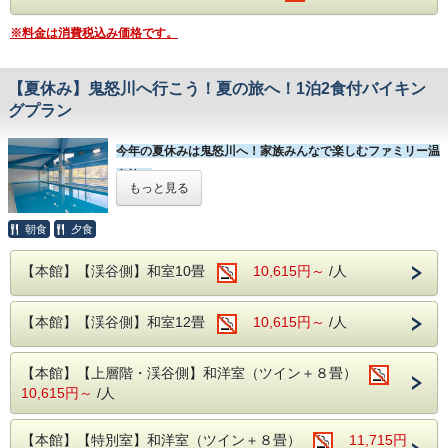
③ 2～5名1室利用限定です。
※1名1室でのご利用はできませんのでご注意ください。
※料金は消費税込み価格です。
④ 予約内容変更の際、プラン変更が必要です。
※プラン終了後は、基本のスタンダードプランに変更とな
ります。
【夏休み】鬼怒川へ行こう！夏の旅へ！1泊2食付バイキン
※人数追加の場合は、通常料金にてお電話で追加いただく
グプラン
事が可能です。
⑤ キャンセル料は通常の宿泊プランと同様、宿泊日の7日前
から発生します。
今年の夏休みは鬼怒川へ！家族みんなで楽しむファミリー温
⑥ 他の割引券との併用はできませんので、ご了承くださ
い。
泉旅！
もっと見る
都心よりも涼しく、大自然のマイナスイオンをたっぷり浴び
鬼怒川温泉での特別な時間を、お得に楽しむチャンスは今だ
け。
られる夏の鬼怒川は、日々の疲れを癒やす絶好の避暑地！
朝食
夕食
ゆったりとした温泉で癒され、豪華な食事を楽しんで、贅沢
小さなお子様からおじいちゃん・おばあちゃんまで、家族み
な時間をお過ごしください。
【本館】【渓谷側】和室10畳
10,615円～
/人
ご予約はお早めに！
んなで笑顔になれる、夏のイチオシスポットをご紹介します
♪
【食 事】
1泊2食付バイキング
【本館】【渓谷側】和室12畳
10,615円～
/人
夕食時アルコール・ソフトドリンク飲み放題！
～夏の思い出作りに！周辺のおすすめスポット～
こちらのプランからのご予約でもフェア料理をお楽しみいた
だけます♪
【江戸ワンダーランド 日光江戸村】
(当館から車で約10分）
【本館】【上層階・渓谷側】和洋室（ツイン＋８畳）
10,615円～
/人
一歩足を踏み入れれば、そこは江戸時代！新選組に出会えた
【温 泉】
アルカリ性単純温泉となっております。
り、大人気キャラクター「にゃんまげ」に会えるチャンス
健康増進・冷え性などに効く温泉となっております。
【本館】【特別室】和洋室（ツイン＋８畳）
11,715円
も。
また、小さいお子様から大人までお楽しみいただける温泉で