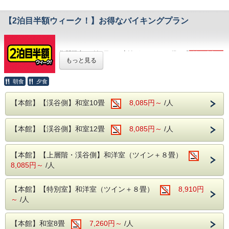
※引率の先生・指導者様で
１人部屋を希望される場合はお電話にてご相談下さい。
【2泊目半額ウィーク！】お得なバイキングプラン
(日程により対応いたしかねる場合もございます。)
期間限定、2泊3日のご宿泊がとってもお得な「
2泊目半額ウ
もっと見る
■（
重要）予約上の注意※必ずお読み下さい
ィーク
」
・大学生または専門学生に限る
対象期間内の2泊3日のご利用で、2泊目が半額なります！
朝食
夕食
※チェックイン時に宿泊者全員の学生証を提示頂き
※システムの仕様上、割引後の金額を2日間に分けて表示し
ます。
【本館】【渓谷側】和室10畳
8,085円～
/人
ております。
顔写真のない学生証をお持ちのお客様は下記のい
表記の金額から割引はされません。
ずれかの身分証明書をご持参ください。
【本館】【渓谷側】和室12畳
8,085円～
/人
・マイナンバーカード
【料金】
（システム上、２泊の均等割りで表示されます）
・運転免許証
例）1泊目8,800円(消費税込9,680円) 2泊目4,400円(消費税
【本館】【上層階・渓谷側】和洋室（ツイン＋８畳）
・クレジットカード
込4,840円)
8,085円～
/人
・パスポート(顔写真のコピーでも可)
2泊合計13,200円（消費税込14520円)を2日間に分けて
・その他、公的に身分証と認められるもの
表記金額は「1泊あたり6,600円(消費税込
【本館】【特別室】和洋室（ツイン＋８畳）
8,910円
～
/人
7,260円)となります。
【温 泉】
【本館】和室8畳
7,260円～
/人
※お部屋のタイプによって料金が変わる場