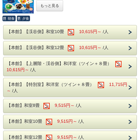
当館の温泉は、お肌に優しい「アルカリ性単純温泉」。
もっと見る
夏の”楽しい！”を甘いスイーツに♪
小さなお子様の温泉デビューにも安心です。
日頃の育児疲れや冷え性にも効果抜群！
夏の夜空をイメージした
天の川ゼリー
や、南国気分を味わえ
朝食
夕食
る
トロピカルババロア
、お祭り屋台を思わせる
チョコレート
マシュマロ
や
カップチュロス
、世代を問わず親しまれる
クリ
【本館】【渓谷側】和室10畳
10,615円～
/人
【無料の館内施設】家族で遊べるお楽しみが満載！
ームソーダ風ゼリー
など、見て楽しく、食べて笑顔になれる
スイーツをご用意しました。
カラオケ（※一部有料） / 貸切風呂 / 卓球 / ビリヤード / 麻雀
【本館】【渓谷側】和室12畳
～ご予約方法～
10,615円～
/人
【期間】
2026年7月18日(土)～2026年8月31日(月)
ご宿泊日当日の13:00よりフロントにて先着順でご予約を承
ります
【提供内容】
【本館】【上層階・渓谷側】和洋室（ツイン＋８畳）
・天の川ゼリー
10,615円～
/人
（※お電話での事前予約は承っておりません）
。
・トロピカルババロア
・チョコレートマシュマロ
・カップチュロス
【本館】【特別室】和洋室（ツイン＋８畳）
11,715円
この夏は、都心を離れて涼しい鬼怒川へ。
・クリームソーダ風ゼリー
～
/人
家族みんなの最高の笑顔と夏の思い出を作りに、ぜ
※仕入れ状況により内容が変更になる場合がございます。
ひ当館へお越しください！
あらかじめご了承ください。
【本館】和室8畳
9,515円～
/人
夏ならではの景色や思い出をスイーツで表現しました！
お子様の笑顔があふれ、家族の夏の思い出に残るひとときを
【本館】和室10畳
9,515円～
/人
ぜひお楽しみください♪
当プランは1泊2食付バイキングプランです。
【本館】和室12畳
9,515円～
/人
夕食時はアルコール飲み放題がついています！