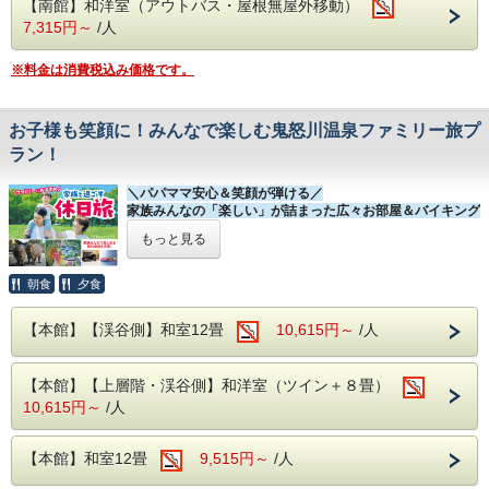
【南館】和洋室（アウトバス・屋根無屋外移動）
疲れた体を癒しお越し下さい♪
※乳幼児のお子様は男性・女性風呂にベビーバスをご用意し
7,315円～
/人
ております。
※料金は消費税込み価格です。
【無料施設】
・カラオケ※一部有料
・貸切風呂
・卓球
お子様も笑顔に！みんなで楽しむ鬼怒川温泉ファミリー旅プ
・ビリヤード
ラン！
・麻雀
上記施設はご宿泊日当日の13時よりフロントにてご予約を
＼パパママ安心＆笑顔が弾ける／
承っております。
家族みんなの「楽しい」が詰まった広々お部屋＆バイキング
※電話ではお受けしておりません。
満喫プラン！
もっと見る
「子どもと一緒に温泉旅行に行きたいけれど、周りに気兼ね
せず楽しめるかな…？」
そんなパパ＆ママの不安を解消する、ファミリー歓迎のプラ
朝食
夕食
ンが登場！
【本館】【渓谷側】和室12畳
10,615円～
/人
みんなでワイワイ過ごせる広々としたお部屋、大満足の食べ
飲み放題バイキング、そして館内の無料アクティビティま
で、家族旅行の思い出作りにぴったりな【おもてなし】をご
【本館】【上層階・渓谷側】和洋室（ツイン＋８畳）
用意いたしました。
10,615円～
/人
～プランのおすすめポイント～
【広々お部屋】
ファミリーに嬉しい、定員数の大きいお部屋タイプをご用
【本館】和室12畳
9,515円～
/人
意。