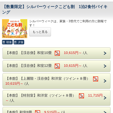
【数量限定】シルバーウィークこども割 1泊2食付バイキ
ング
シルバーウィークは、家族・3世代でご利用の方に朗報で
す！
小学生・幼児が半額
もっと見る
期間限定で
でご用
意となっております♪
朝食
夕食
日光・鬼怒川には観光地が盛りだくさん！
日光には、車で約40分のところに世界遺産【日光東照宮】
【本館】【渓谷側】和室10畳
10,615円～
/人
東照宮までの道のりにはおいしい食べ歩きスポットも！
家族と食べ歩きをして向かうもよし！おしゃべりしながら向
かうもよし！
【本館】【渓谷側】和室12畳
10,615円～
/人
鬼怒川は、日光江戸村！
小さいお子様から大人までお楽しみいただけるテーマパー
ク！
【本館】【上層階・渓谷側】和洋室（ツイン＋８畳）
老若男女問わずタイムスリップ！
10,615円～
/人
シルバーウィークに家族・3世代の思い出を！
【本館】【特別室】和洋室（ツイン＋８畳）
11,715円
当ホテルでは日光江戸村・東武ワールドスクエア・とりっく
～
/人
あーとぴあ・おさるランドのチケットを販売中！
気になる施設がございましたら、お電話やフロントスタッフ
にお問い合わせください♪
【本館】和室8畳
9,515円～
/人