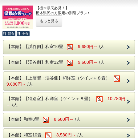
【栃木県民必見！】
栃木県民の方限定の割引プラン♪
もっと見る
栃木県にお住まいの方限定で、
本体価格より1000円割引でご宿泊いただけます！！
朝食
夕食
伊東園ホテルズは地元・栃木県を応援します！！
【本館】【渓谷側】和室10畳
9,680円～
/人
〇対象期間
2026年
9月13日(日)～ 9月18日(金)
【本館】【渓谷側】和室12畳
9,680円～
/人
10月12日(月)～10月16日(金)
11月23日(月)～11月27日(金)
12月 6日(日)～12月11日(金)
【本館】【上層階・渓谷側】和洋室（ツイン＋８畳）
上記期間限定での割引となります！
9,680円～
/人
ぜひご利用くださいませ♪
【注意事項】
【本館】【特別室】和洋室（ツイン＋８畳）
10,780円
※栃木県にお住まいの方限定のプランとなります。
～
/人
チェックイン時に代表者の方は免許証や、保険証など
ご住所が証明できるものをご提示ください。
(代表者様が栃木県民であれば、お連れ様も割引となりま
【本館】和室8畳
8,580円～
/人
す。)
※代表者の方が栃木県にお住まいでない場合、
【本館】和室10畳
8,580円～
/人
割引適用となりません。あらかじめご了承くださいませ。