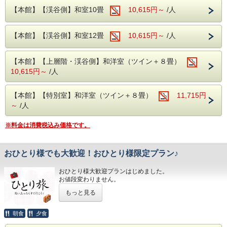
ぎをBGMに、誰にも邪魔されない贅沢なひとときをお過ご
【本館】【渓谷側】和室10畳
10,615円～
/人
しください。
～カップルにおすすめ！2人の距離が縮まる無料の館内施設
【本館】【渓谷側】和室12畳
10,615円～
/人
～
当館では、ご滞在をより楽しくする無料施設を多数ご用意し
ております。
【本館】【上層階・渓谷側】和洋室（ツイン＋８畳）
選べる3種の貸切風呂（陶器・ヒノキ・石）
10,615円～
/人
まわりを気にせず、プライベートな空間で温泉をゆっくりお
楽しみいただけます。
2人だけの特別な思い出作りに外せないイチオシ施設です。
【本館】【特別室】和洋室（ツイン＋８畳）
11,715円
※貸切風呂の予約を確定するものではございません。
～
/人
予約方法は下記をお読みください。
ふたりで白熱！館内アミューズメント
※料金は消費税込み価格です。
個室カラオケでお気に入りの曲をデュエットしたり、卓球や
ビリヤードでワイワイ盛り上がったり。
2人だけの笑顔あふれる時間を過ごせます。
おひとり様でも大歓迎！おひとり様限定プラン♪
館内施設のご予約について
おひとり様大歓迎プランはじめました。
貸切風呂やカラオケ等の無料施設は【完全予約制】です。
お値段変わりません。
ご宿泊当日の13:00より、フロントにて先着順でご予約を承
ります。
もっと見る
テレワーク・出張・観光にご利用はいかがですか。
（※お電話での事前予約は承っておりません。ぜひお早めに
当ホテル館内はwifiを無料で利用できますのでビジネスにも
チェックインをお済ませください）
最適です。
朝食
夕食
～ワンランク上のプライベート空間へ。お部屋に迷ったらこ