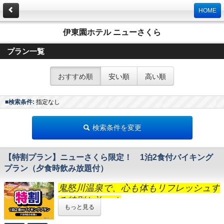
HOME
伊東園ホテル ニューさくら
プラン一覧
おすすめ順
安い順
高い順
■検索条件:
指定なし
検索条件を変更
【特割プラン】ニューさくら限定！ 1泊2食付バイキング
プラン（夕食時飲み放題付）
鬼怒川温泉で、心も体もリフレッシュす
る特別な旅へ！
もっと見る
今だけの限定プランで、お得に贅沢なひとときをお楽しみい