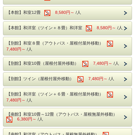
【食 事】
本プランはバイキングでのご案内となっております。
【本館】和室12畳
8,580円～
/人
夕食時にはアルコール飲み放題となっております。
フェア料理もお楽しみいただけます。
【温 泉】
【本館】和洋室（ツイン＋８畳）和洋室
8,580円～
/人
アルカリ性単純温泉となっております。
健康増進や冷え性などに効果抜群！
小さいお子様から大人までご利用いただける温泉となってお
【別館】和室８畳（アウトバス・屋根付屋外移動）
ります！
7,480円～
/人
※乳幼児のお子様用に男性・女性風呂にベビーバスをご用意
しております。
【別館】和室10畳（屋根付屋外移動）
7,480円～
/人
【無料施設】
・カラオケ※一部有料あり
・貸切風呂
【別館】ツイン（屋根付屋外移動）
7,480円～
/人
・卓球
・ビリヤード
・麻雀
【別館】和洋室（ツイン＋６畳・屋根付屋外移動）
上記の施設はご宿泊日当日の13時よりフロントにてご予約
を承っております。
7,480円～
/人
※電話ではお受けしておりません。
【南館】和室10畳～12畳（アウトバス・屋根無屋外移動）
6,380円～
/人
【南館】和洋室（アウトバス・屋根無屋外移動）