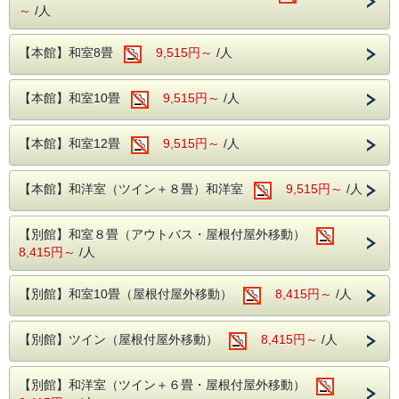
～
/人
ございます！
家族みんなでタイムスリップ気分を味わいませんか？
※乳幼児のお子様は男性・女性風呂にベビーバスをご用意し
夏だけの限定イベントも実施していますので、行ってみては
ております。
【本館】和室8畳
9,515円～
/人
いかがでしょうか。
【無料施設】
・カラオケ※一部有料あり
【本館】和室10畳
9,515円～
/人
・貸切風呂
【鬼怒川ライン下り】
（当館から徒歩約10分）
・卓球
大迫力の渓谷を船で下る、約40分の爽快アクティビティ！
・ビリヤード
・麻雀
【本館】和室12畳
9,515円～
/人
川のせせらぎと涼しい風を間近に感じられます。
※小さなお子様からご乗船いただけますが、0歳のお子様は
上記の施設はご宿泊日当日13時よりフロントにてご予約を
承っております。
【本館】和洋室（ツイン＋８畳）和洋室
9,515円～
/人
救命胴衣のサイズがないため、安全上ご利用いただけませ
※お電話ではお受けしておりません。
ん。
【別館】和室８畳（アウトバス・屋根付屋外移動）
8,415円～
/人
～当ホテルの魅力～
【夏休み限定】館内室内プールがオープン！
【別館】和室10畳（屋根付屋外移動）
8,415円～
/人
「移動でお疲れ気味…」「チェックイン後すぐ遊びたい！」
そんなご家族に嬉しい、天候を気にせず遊べる室内プールを
【別館】ツイン（屋根付屋外移動）
8,415円～
/人
期間限定で営業します！
【別館】和洋室（ツイン＋６畳・屋根付屋外移動）
【期間】 2026年7月17日(金)～8月31日(月)