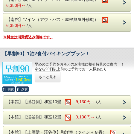
6,380円～
/人
【南館】ツイン（アウトバス・屋根無屋外移動）
6,380円～
/人
※料金は消費税込み価格です。
【早割90】1泊2食付バイキングプラン！
早めのご予約をお考えのお客様に割引特典のご案内！！
今なら90日以上前のご予約でお一人様あたり
通常料金より1500円割引料金でのご宿泊が可能に！
もっと見る
ぜひ、この機会にお早めのご予約を！
朝食
夕食
※本プランは、通常プランとキャンセルポリシーが異なりま
【本館】【渓谷側】和室10畳
9,130円～
/人
す。
8日前～30日前まで：5%
【本館】【渓谷側】和室12畳
9,130円～
/人
7日前～2日前まで：20%
前日：40%
当日：50%
無連絡不泊：100%
【本館】【上層階・渓谷側】和洋室（ツイン＋８畳）