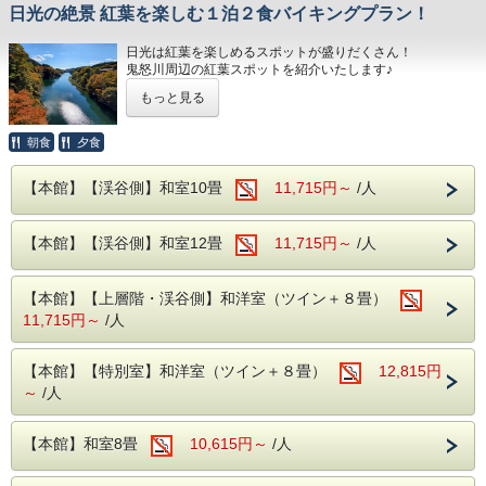
館内には、貸切風呂やカラオケ、卓球、麻雀
日光の絶景 紅葉を楽しむ１泊２食バイキングプラン！
などの無料施設もございます。
日光は紅葉を楽しめるスポットが盛りだくさん！
ご宿泊当日の13時よりフロントにて先着順で
鬼怒川周辺の紅葉スポットを紹介いたします♪
ご予約を承りますので、旅の思い出にぜひご
もっと見る
【鬼怒川エリア】
利用ください。
・
龍王峡
見頃：10月下旬～11月中旬
朝食
夕食
鬼怒川から車で約10分。
ご夫婦の記念日や、大切な方との特別なひと
無骨な岩肌の色と、鮮やかな紅葉の色のコントラストが楽
【本館】【渓谷側】和室10畳
11,715円～
/人
ときに。
しめます。
鬼怒川の名湯とともに、ワンランク上の贅沢
な時間を過ごしてみませんか。
【本館】【渓谷側】和室12畳
11,715円～
/人
・
日塩もみぢライン
見頃：10月下旬～11月上旬
鬼怒川から車で約15分。
ドライブを楽しみながら、紅葉もお楽しみいただけます。
【本館】【上層階・渓谷側】和洋室（ツイン＋８畳）
11,715円～
/人
・
鬼怒川ライン下り
見頃：10月下旬～11月中旬
【本館】【特別室】和洋室（ツイン＋８畳）
12,815円
ホテルより徒歩約5分。
～
/人
船に乗りながら紅葉をご覧いただけます！
11月下旬まで営業しております。
【本館】和室8畳
10,615円～
/人
【湯西川・川俣エリア】
・
瀬戸合峡