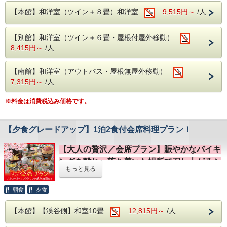
三世代旅行や、元気なお子様がのびのび過ごすのにも最適で
す。
【本館】和洋室（ツイン＋８畳）和洋室
9,515円～
/人
【食べ飲み放題】
朝夕ともに、みんな大好きなメニューが並ぶバイキング！
【別館】和洋室（ツイン＋６畳・屋根付屋外移動）
夕食時は大人に嬉しいアルコール＆ソフトドリンク飲み放
8,415円～
/人
題、朝食時もソフトドリンク飲み放題付きです。
【館内無料遊び】
【南館】和洋室（アウトバス・屋根無屋外移動）
家族みんなで白熱！
7,315円～
/人
無料のカラオケ＆卓球を完備。
雨の日でも館内で退屈せずにお楽しみいただけます。
※館内施設の予約は当日13:00～ フロントにて先着順で受
※料金は消費税込み価格です。
付しています。
ご希望の場合は、早めのご到着をおすすめします。
【夕食グレードアップ】1泊2食付会席料理プラン！
ホテルでのおすすめの過ごし方
お食事
：好きなものを好きなだけ！笑顔こぼれるバイキング
【大人の贅沢／会席プラン】賑やかなバイキ
夕食・朝食ともに、和洋中バラエティ豊かなバイキングスタ
ングを離れ、落ち着いた場所で召し上がるシ
イル。
もっと見る
お子様が大好きな定番メニューから、大人も大満足の地元の
ニア世代におススメのプラン。
味覚まで豊富にラインナップ！
さらに当ホテル自慢のライブキッチンでは、鉄板で焼いたス
朝食
夕食
テーキや揚げたて天ぷら、ホテルでは珍しい炒飯マシーンも
日常の喧騒を離れ、静かで穏やかな時間を過
あります。
ごしたい
シニア世代の皆様へ
。
【本館】【渓谷側】和室10畳
12,815円～
/人
味はもちろん、目で見て楽しめるエンターテインメント空間
です。
当館で人気のある、「会席料理プラン」のご