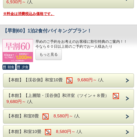
6,930円～
/人
を承っております。
※電話ではお受けしておりません。
※料金は消費税込み価格です。
【早割60】1泊2食付バイキングプラン！
早めのご予約をお考えのお客様に割引特典のご案内！！
今なら６０日以上前のご予約でお一人様あたり
通常料金より1000円割引料金でのご宿泊が可能に！
もっと見る
※本プランは、通常プランとキャンセルポリシーが異なりま
す。
朝食
夕食
8日前～30日前まで：5％
7日前～2日前まで：20％
【本館】【渓谷側】和室10畳
9,680円～
/人
前日：40％
当日：50％
無連絡不泊：100％
【本館】【上層階・渓谷側】和洋室（ツイン＋８畳）
のキャンセル料が発生します。
9,680円～
/人
※人数減、日程変更、宿泊施設変更についても
キャンセル料が発生致しますのでご注意下さいませ。
※各種割引との併用はできません。
【本館】和室8畳
8,580円～
/人
※宿泊予定日から59日以内の予約内容変更に関しまして
は、
お電話にて承ります。
【本館】和室10畳
8,580円～
/人
【食 事】