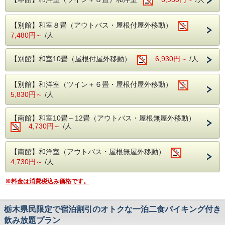
でご案内いたします♪
人数が増えれば増えるほどお得に☆
【別館】和室８畳（アウトバス・屋根付屋外移動）
ぜひ、この機会にグループ旅行へお越しくださいませ！
7,480円～
/人
※本プランは１室3名以上1泊2食バイキングプランでのご利
用とさせていただきます。
【別館】和室10畳（屋根付屋外移動）
6,930円～
/人
※子ども・幼児のみのお部屋のご利用はできません。
各部屋大人1名様以上が必要となります。
【別館】和洋室（ツイン＋６畳・屋根付屋外移動）
【温 泉】
5,830円～
/人
アルカリ性単純温泉となっております。
健康増進や冷え性などに効果抜群！
小さいお子様から大人までご利用いただける温泉となってお
【南館】和室10畳～12畳（アウトバス・屋根無屋外移動）
ります！
4,730円～
/人
※乳幼児のお子様用に男性・女性風呂にベビーバスをご用意
しております。
【南館】和洋室（アウトバス・屋根無屋外移動）
【無料施設】
4,730円～
/人
・カラオケ※一部有料あり
・貸切風呂
※料金は消費税込み価格です。
・卓球
・ビリヤード
・麻雀
上記の施設はご宿泊日当日の13時よりフロントにてご予約
栃木県民限定で宿泊割引のオトクな一泊二食バイキング付き
を承っております。
飲み放題プラン
※電話ではお受けしておりません。