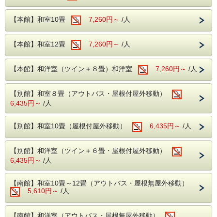
アルカリ性単純温泉となっております。
合がございますのでご了承ください。
健康増進や冷え性などに効果抜群！
【本館】和室10畳
7,260円～
/人
小さいお子様から大人までご利用いただける温泉と
なっております！
当プランのお食事は、朝夕ともにバイキングでのご提供で
【本館】和室12畳
7,260円～
/人
※乳幼児のお子様用に男性・女性風呂にベビーバス
す。
をご用意しております。
ご夕食のバイキングは60種類以上と種類豊富♪
【本館】和洋室（ツイン＋８畳）和洋室
7,260円～
/人
また、アルコール飲み放題付きでございます！
【無料施設】
【別館】和室８畳（アウトバス・屋根付屋外移動）
・カラオケ※一部有料あり
当ホテルの温泉は、2種類の温泉をブレンドした温泉となり
6,435円～
/人
・貸切風呂
ます。
・卓球
【別館】和室10畳（屋根付屋外移動）
6,435円～
/人
・ビリヤード
日光2社1寺まで車で約20分
・麻雀
【別館】和洋室（ツイン＋６畳・屋根付屋外移動）
上記の施設はご宿泊日当日の13時よりフロントにて
鬼怒川温泉周辺には観光施設も多くあり
6,435円～
/人
ご予約を承っております。
※電話ではお受けしておりません。
【南館】和室10畳～12畳（アウトバス・屋根無屋外移動）
四季折々にお楽しみ頂けます♪
5,610円～
/人
【南館】和洋室（アウトバス・屋根無屋外移動）