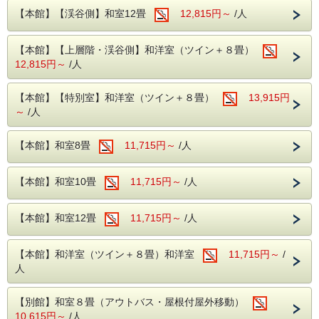
夕食時は生ビールやサワーなどのアルコールも飲み放題なの
案内です。
で、パパとママも日頃のご褒美にカンパイ！
【本館】【渓谷側】和室12畳
12,815円～
/人
館内施設
：家族の絆が深まる、無料アクティビティ
通常のご夕食はバイキング形式ですが、本プ
みんなでワイワイ大盛り上がり！
【本館】【上層階・渓谷側】和洋室（ツイン＋８畳）
お気に入りの曲を熱唱できる「カラオケ」や、温泉旅行の定
ランでお申し込みのお客様に限り、別会場に
12,815円～
/人
番「卓球」が無料でご利用いただけます。
て、料理長こだわりの会席料理をゆったりと
～周辺のおすすめファミリー観光スポット～
お楽しみいただけます。
【本館】【特別室】和洋室（ツイン＋８畳）
13,915円
ホテルを拠点に、鬼怒川の大人気スポットへGO！
～
/人
【江戸ワンダーランド 日光江戸村】（ホテルから車で約15
分）
お席はすべて
【おめしあがりやすいイステー
一歩足を踏み入れれば、そこは江戸時代！忍者になりきれる
【本館】和室8畳
11,715円～
/人
ブル席（指定席）】
をご用意。
変身体験や、迫力満点の忍者アクションショーは、お子様が
夢中になること間違いなしです。
バイキングのように歩き回る必要がないた
【おさるランド＆アニタウン】（ホテルから車で約15分）
め、足腰に不安のある方も安心です。
【本館】和室10畳
11,715円～
/人
可愛いおさるさんたちの知的なショーや、カピバラ、ペンギ
ンなどたくさんの動物たちと触れ合えるテーマパーク。動物
周りを気にすることなく、ひと品ひと品、会
と間近で出会える体験にお子様もニッコリ笑顔に！
席料理を心ゆくまでご堪能ください。
【本館】和室12畳
11,715円～
/人
館内の無料アクティビティから、みんなが大満足のバイキン
グ、そして周辺観光まで、このプランなら家族旅行の「楽し
・お料理を引き立てる、こだわりの厳選酒
い」がすべて完結！
【本館】和洋室（ツイン＋８畳）和洋室
11,715円～
/
日常の慌ただしさを少しだけ忘れて、お子様のきらきらした
（無料）
人
笑顔と、パパママのゆったりした時間を温泉地で過ごしませ
会席料理の醍醐味であるお酒も、豊富に取り
んか？
揃えております。
【別館】和室８畳（アウトバス・屋根付屋外移動）
10,615円～
/人
栃木の地酒をはじめ、
本プランのお客様限定