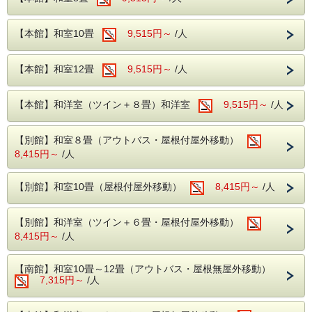
お子様に大人気のカラオケや卓球を無料でご提供！
家族みんなで和気あいあいとお楽しみいただけます♪
【本館】和室10畳
9,515円～
/人
【期 間】
9月18日(金)・9月23日(水)～25日(金)・27日(日)
【本館】和室12畳
9,515円～
/人
【注 意】
・本プランは1部屋につき大人2名様以上が対象となってお
【本館】和洋室（ツイン＋８畳）和洋室
ります。
9,515円～
/人
・小学生・幼児の方はスタンダードプラン料金より半額とな
っております。
掲載されている料金は割引後の金額となっております。
【別館】和室８畳（アウトバス・屋根付屋外移動）
・割引券・各種割引プランの併用はいただけません。
8,415円～
/人
・本プランは数量限定のプランとなっております。
予告なしに販売終了になる場合がございます。
上記の内容を満たしてない場合は通常プランへの変更となり
【別館】和室10畳（屋根付屋外移動）
8,415円～
/人
ます。
あらかじめご了承下さい。
【別館】和洋室（ツイン＋６畳・屋根付屋外移動）
【食 事】
8,415円～
/人
本プランは1泊2食付バイキングプランとなっております。
夕食時アルコール・ソフトドリンク飲み放題となっておりま
す。
【南館】和室10畳～12畳（アウトバス・屋根無屋外移動）
7,315円～
/人
【温 泉】
アルカリ性単純温泉となっております。
冷え性・健康増進等に効果抜群の温泉となっております。