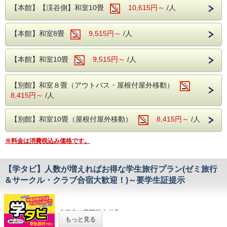
もちろんカラオケ・貸切風呂も無料にてご予約できます。
ちら！～
【本館】【渓谷側】和室10畳
10,615円～
/人
（一人カラオケ・貸切風呂が無料は伊東園ホテルならで
【本館】【上層階・渓谷側】和洋室（ツイン＋8畳）には、
は！！）
「シモンズ」製ベッドを2台ご用意しました。
繁忙期は販売しておりませんので、限定販売となります。
柔らかすぎず、硬すぎずの絶妙なバランスで、ワンランク上
【本館】和室8畳
9,515円～
/人
の極上の眠りを提供いたします。
【料 理】
温泉でゆったり体をほぐした後は、上質なベッドに身を委ね
約60種類の料理をご用意！
て、心地よい川のせせらぎを聞きながら、日頃の疲れを癒や
和・洋・中とバイキングならではのお食事がお楽しみいただ
【本館】和室10畳
9,515円～
/人
すリラックスタイムをお届けします。
けます♪
また、フェアを行っている際はそちらの料理もお召し上がり
～お楽しみのディナー＆モーニング～
いただけます♪
朝・夜は和洋中バイキング。
【別館】和室８畳（アウトバス・屋根付屋外移動）
好きな分だけお料理がお楽しみいただける中、飲み放題もつ
季節ごとのフェア料理をはじめ、バラエティ豊かなメニュー
8,415円～
/人
いております！
が食べ放題！
疲れた体の休息にアルコール・ソフトドリンクをお楽しみく
さらに充実の飲み放題付き。
ださい♪
お酒好きなカップルにも嬉しい、飲み放題がセットになって
【別館】和室10畳（屋根付屋外移動）
8,415円～
/人
ご朝食もバイキングでご用意！
います。
朝ごはんも種類豊富！フルーツやコンフレークなど気軽にお
美味しい料理と美味しいお酒で、夜の会話も弾みます。
召し上げれるものございます！
※料金は消費税込み価格です。
また、朝も和・洋とご用意しております！
こちらのプランはお部屋の数に限りがございます。
2人だけの思い出に残る、特別な記念日やご褒美旅行に。
ぜひお早めにご予約ください！
【学タビ】人数が増えればお得な学生旅行プラン(ゼミ旅行
【温 泉】
＆サークル・クラブ合宿大歓迎！)～要学生証提示
当館限定となっております！
※景色はベランダからの眺望となっております。
当館の温泉は2種類のブレンドとなっております♪
・宝の湯…アルカリ性単純温泉となっております。
肌に優しい刺激の少ないお湯となっております。
神経痛やリューマチへの効能がございます。
大学生・専門学生必見
もっと見る
また、美肌の湯と呼ばれております。
学生旅行に最適！