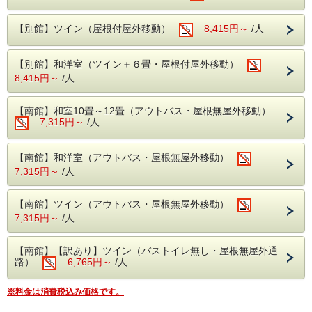
また、温泉街周辺は散策にぴったり。
美しい川沿いを散歩しながら、のんびり過ごすのも贅沢で
【別館】ツイン（屋根付屋外移動）
8,415円～
/人
す。
他にも魅力的な観光スポットはたくさん！
詳細は公式HPの周辺観光にも掲載していますのでご確認く
【別館】和洋室（ツイン＋６畳・屋根付屋外移動）
ださい！
8,415円～
/人
日常から離れ、心と体を癒す贅沢なひとときをお過ごしくだ
さい。
【南館】和室10畳～12畳（アウトバス・屋根無屋外移動）
皆様のご予約お待ちしております♪
7,315円～
/人
こちらのプランでも
実施中の料理フェアをお召し上がりいた
だけます。
※一部除外日あり
【南館】和洋室（アウトバス・屋根無屋外移動）
7,315円～
/人
子供料金についての補足説明
幼児は、0歳から5歳の未就学のお子様です。
【南館】ツイン（アウトバス・屋根無屋外移動）
3歳から5歳のお子様は、「食事・布団あり」をお選びくだ
7,315円～
/人
さい。
0歳から2歳のお子様は、「食事・布団なし」をお選びくだ
さい。
【南館】【訳あり】ツイン（バストイレ無し・屋根無屋外通
路）
6,765円～
/人
※料金は消費税込み価格です。