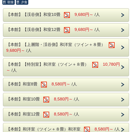
ただけます。
朝食
夕食
少しでも安く泊まりたい！その浮いたお金で観光地で遊びた
い！
【本館】【渓谷側】和室10畳
9,680円～
/人
そんなお客様にもってこい！のプランとなっております。
当館近くには観光地が盛りだくさん！
【本館】【渓谷側】和室12畳
9,680円～
/人
お子様に人気なおさるランドなどのテーマパークがございま
す♪
また、世界がミニチュアになったワールドスクエア！
【本館】【上層階・渓谷側】和洋室（ツイン＋８畳）
トリックアート満載の遊べる美術館！とりっくあーとぴあ！
9,680円～
/人
上記の施設は当館で前売り券を販売！フロントスタッフにお
問い合わせください！
【本館】【特別室】和洋室（ツイン＋８畳）
10,780円
～
/人
【プランの特典】
・大人お一人様1,100円（税込）割引！
通常料金からお得に宿泊できるチャンスです。
【本館】和室8畳
8,580円～
/人
この特別プランは、WEB予約限定で、数に限りがあるた
め、ご予約はお早めに！
【本館】和室10畳
お得に鬼怒川温泉でのひとときを満喫し、日常を忘れる至福
8,580円～
/人
の時間をお過ごしください。
【プランの注意事項】
【本館】和室12畳
8,580円～
/人
① WEB予約限定の特別プランです。
② 予約はお早めに！日の限定と部屋数に限りがあります。
※予告なく販売終了となる場合がございますので、早めの
【本館】和洋室（ツイン＋８畳）和洋室
8,580円～
/人
ご予約をおすすめします。