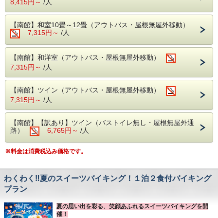
8,415円～
/人
【営業時間】 13:00～17:00 ／ 翌朝 9:00～11:00
※13時から受付後、プールの更衣室があるので、お部屋に
【南館】和室10畳～12畳（アウトバス・屋根無屋外移動）
入る前でも利用できます。
7,315円～
/人
～パパ・ママへのご案内～
【南館】和洋室（アウトバス・屋根無屋外移動）
プールの深さは70cmでお子様も安心のサイズです。
7,315円～
/人
水着や遊具のレンタルはございませんので、お気に入りの水
着をお持ちください！
【南館】ツイン（アウトバス・屋根無屋外移動）
7,315円～
/人
おむつが取れていないお子様は、プール用おむつの着用をお
願いいたします。
【南館】【訳あり】ツイン（バストイレ無し・屋根無屋外通
バスタオルは1枚330円(税込)でレンタル可能です。
路）
6,765円～
/人
【お食事】みんな大好き！1泊2食付バイキング
※料金は消費税込み価格です。
夕食時は、大人に嬉しいアルコール飲み放題＆お子様が大好
きなソフトドリンク飲み放題付き！
わくわく‼夏のスイーツバイキング！１泊２食付バイキング
お好きなものを好きなだけどうぞ！
プラン
夏の思い出を彩る、笑顔あふれるスイーツバイキングを開
【温泉】肌に優しい温泉でパパママもリフレッシュ
催！