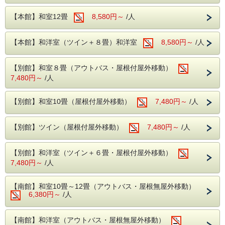
本プランはバイキングでのご案内となっております。
夕食時にはアルコール飲み放題となっております。
【本館】和室12畳
8,580円～
/人
フェア料理もお楽しみいただけます。
【温 泉】
【本館】和洋室（ツイン＋８畳）和洋室
8,580円～
/人
アルカリ性単純温泉となっております。
健康増進や冷え性などに効果抜群！
小さいお子様から大人までご利用いただける温泉となってお
【別館】和室８畳（アウトバス・屋根付屋外移動）
ります！
※乳幼児のお子様用に男性・女性風呂にベビーバスをご用意
7,480円～
/人
しております。
【無料施設】
【別館】和室10畳（屋根付屋外移動）
7,480円～
/人
・カラオケ※一部有料あり
・貸切風呂
・卓球
【別館】ツイン（屋根付屋外移動）
7,480円～
/人
・ビリヤード
・麻雀
上記の施設はご宿泊日当日の13時よりフロントにてご予約
【別館】和洋室（ツイン＋６畳・屋根付屋外移動）
を承っております。
7,480円～
/人
※電話ではお受けしておりません。
【南館】和室10畳～12畳（アウトバス・屋根無屋外移動）
6,380円～
/人
【南館】和洋室（アウトバス・屋根無屋外移動）