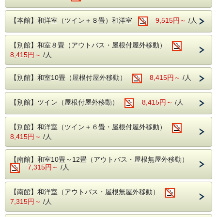
【プール】
※夏季のみ営業
【本館】和洋室（ツイン＋８畳）和洋室
9,515円～
/人
〈期間〉
2026年7月17日(金)～8月31日(月)
〈営業時間〉
【別館】和室８畳（アウトバス・屋根付屋外移動）
13:00～17:00 ／ 翌朝 9:00～11:00
8,415円～
/人
※13時から受付後、プールの更衣室があるので、お部屋に
入る前でも利用できます。
深さは70㎝でお子様も安心してご利用いただけます。
【別館】和室10畳（屋根付屋外移動）
8,415円～
/人
水着や遊具のレンタルはございませんので、お気に入りの水
着をお持ちください。
おむつが取れていないお子様は、プール用おむつの着用をお
【別館】ツイン（屋根付屋外移動）
8,415円～
/人
願いいたします。
バスタオルは1枚330円(税込)でレンタル可能です。
【別館】和洋室（ツイン＋６畳・屋根付屋外移動）
【温泉】
8,415円～
/人
アルカリ性単純温泉のため、刺激が少なく子供や大人まで安
心してご利用いただけます。
【南館】和室10畳～12畳（アウトバス・屋根無屋外移動）
〈営業時間〉
7,315円～
15：00～24：00、翌5：00～10：00
/人
※サウナ15：00～21：00
【南館】和洋室（アウトバス・屋根無屋外移動）
7,315円～
/人
【無料施設】（予約制）
・個室カラオケ※一部有料あり