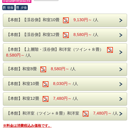
・大滝の湯…アルカリ性単純温泉となっております。
無色透明で肌触りが滑らかな温泉となっており
人数が増えるとお得な料金設定で【特別価格】の
朝食
夕食
ます。
宿泊プランを【期間限定】にてご用意致しました！
神経痛や筋肉痛・疲労改善・健康増進・慢性婦
人病にも効果的！
【本館】【渓谷側】和室10畳
9,130円～
/人
これらがブレンドした温泉を堪能いただけます♪
ゼミ旅行で！サークルで！クラブ活動で！合宿で！
気の合う仲間と記念旅行で思いっきり盛り上がろう！！
【本館】【渓谷側】和室12畳
8,580円～
/人
みなさまのご予約をお待ちしております。
特定期間の平日(土曜・祝前日除く)に
【本館】【上層階・渓谷側】和洋室（ツイン＋８畳）
《大人数になればなるほどお得！》
8,580円～
/人
になるプランですので、お誘い併せの上お申し込み下さい！
【本館】和室8畳
8,580円～
/人
※土曜日・特定日を除く
【本館】和室10畳
8,030円～
/人
■本プラン特別料金！割引額は下記の通りです！
１室2名利用：500円引き
【本館】和室12畳
7,480円～
/人
１室3名利用：1,000円引き
１室4名利用：1,500円引き
【本館】和洋室（ツイン＋８畳）和洋室
7,480円～
/人
１室5名様以上ご利用：2,000円引き
※料金は消費税込み価格です。