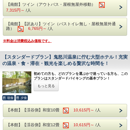
・貸切風呂
【南館】ツイン（アウトバス・屋根無屋外移動）
・卓球
7,315円～
/人
・ビリヤード
・麻雀
【南館】【訳あり】ツイン（バストイレ無し・屋根無屋外通
宿泊日当日13時よりフロントにてご予約を承っておりま
路）
6,765円～
/人
す。
※お電話でのご予約は承っておりません
※料金は消費税込み価格です。
【スタンダードプラン】鬼怒川温泉に佇む大型ホテル！充実
の温泉・食・滞在・観光を楽しめる贅沢な時間を！
初めての方も、どのプランを選ぶかで迷っている方も、この
プランはスタンダードバイキングの基本プラン！
迷ったらとりあえずこのプランで予約すれば大丈夫！
もっと見る
【温泉】
当館の温泉は、鬼怒川温泉の豊かな自然と歴史に育まれた
2
朝食
夕食
種類の源泉をブレンド
。
特に美肌効果が期待できる泉質で、心身ともにリフレッシュ
【本館】【渓谷側】和室10畳
10,615円～
/人
できる贅沢なひとときをお届けします。
「大滝の湯」と「宝の湯」
をミックスしたこの温泉は、
ニュ
ーさくらでしか味わえない特別な体験
です。
【本館】【渓谷側】和室12畳
10,615円～
/人
【食事】