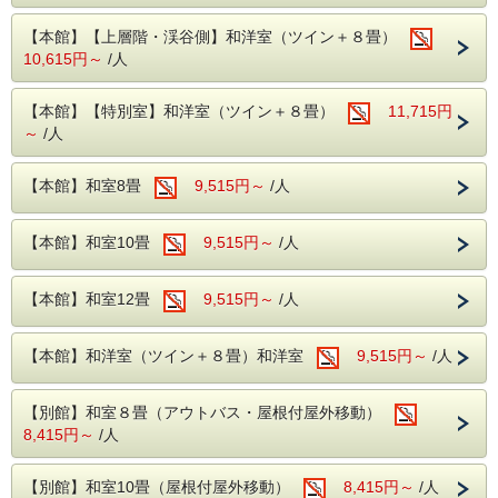
スタンダードプランの夕食は、約50種類の和洋中バイキン
グ。
【本館】【上層階・渓谷側】和洋室（ツイン＋８畳）
当館自慢のライブキッチンでは、焼きたてステーキや揚げた
10,615円～
/人
ての天ぷら、ホテルでは珍しい炒飯マシーンで作るパラパラ
炒飯など五感
で楽しめるエンターテインメント空間です。
【本館】【特別室】和洋室（ツイン＋８畳）
11,715円
また
夕食時はアルコール飲み放題付き
で、地酒やビールなど
～
/人
多彩なドリンクを自由にお楽しみいただけるのも大きな魅力
です。
朝食も豊富なメニューをご用意しております。
【本館】和室8畳
9,515円～
/人
【滞在】
渓谷側の客室
では、鬼怒川の清流と雄大な自然の美しい景観
【本館】和室10畳
9,515円～
/人
を一望でき、心地よいひとときをお過ごしいただけます。
四季折々の風景を楽しみながら、ゆっくりとおくつろぎくだ
さい。
【本館】和室12畳
9,515円～
/人
また当館は
館内施設も充実
！
カラオケ・卓球・貸切風呂など施設もたくさん！
館内施設の充実は大型ホテルならではの特徴です。
※館内施設のご予約は当日チェックイン時受付のみです。事
【本館】和洋室（ツイン＋８畳）和洋室
9,515円～
/人
前予約は承っておりませんのでご注意ください。
【周辺観光】
【別館】和室８畳（アウトバス・屋根付屋外移動）
鬼怒川温泉は、温泉だけでなく観光スポットも充実。
8,415円～
/人
日光東照宮
まで車で約40分、四季折々の風景や歴史的な名
所を巡ることができます。
春の桜、夏の緑、秋の紅葉、冬の雪景色、それぞれの季節で
【別館】和室10畳（屋根付屋外移動）
8,415円～
/人
異なる魅力を楽しめる
のが鬼怒川ならではの特長です。