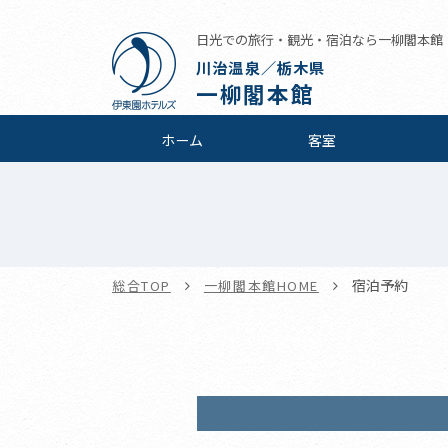
日光での旅行・観光・宿泊なら一柳閣本館
川治温泉／栃木県
一柳閣本館
ホーム
客室
宿泊予約
総合TOP
一柳閣本館HOME