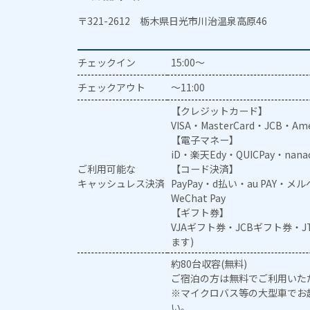
〒321-2612 栃木県日光市川治温泉高原46
チェックイン
15:00～
チェックアウト
～11:00
【クレジットカード】
VISA・MasterCard・JCB・Ame
【電子マネー】
iD・楽天Edy・QUICPay・nan
ご利用可能な
【コード決済】
キャッシュレス決済
PayPay・d払い・au PAY・
WeChat Pay
【ギフト券】
VJAギフト券・JCBギフト券・
ます)
約80台収容(無料)
ご宿泊の方は無料でご利用いた
※マイクロバス等の大型車でお
い。