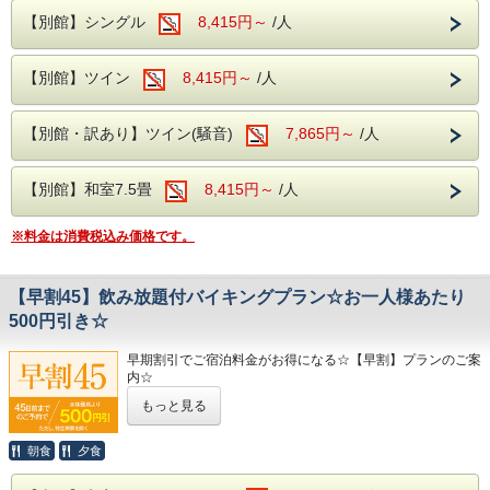
ご理解のほどお願いいたします。
・栃木県なかがわ水遊園
【別館】シングル
8,415円～
/人
・モビリティリゾートもてぎ
・那須ハイランドパーク
紅葉を楽しんだ後は、当ホテル奥久慈館へ！
【別館】ツイン
8,415円～
/人
疲れた体をリフレッシュ！！
温泉につかり、露天風呂から見える紅葉も何とも言えない！
ぜひ、この機会にご予約して家族旅行を満喫してみてはいか
自然の中の温泉で心身共に癒されてください！！
がでしょうか！
【別館・訳あり】ツイン(騒音)
7,865円～
/人
大浴場は【大子温泉】となり、
古くから美人の湯とされた肌を滑らかにする、
PH8.75ナトリウム-硫酸塩・塩化物温泉です！
【別館】和室7.5畳
8,415円～
/人
※料金は消費税込み価格です。
朝食・夕食は和洋中の厳選した様々な料理を、
お好きなものをお好きなだけ、お召し上がりがりいただける
ビュッフェスタイルとなります。
夕食は、生ビールや日本酒の地酒までが飲み放題となり、
【早割45】飲み放題付バイキングプラン☆お一人様あたり
セットでお楽しみいただけます！
500円引き☆
この秋は、ぜひ！奥久慈渓谷での特別なひとときをお楽しみ
早期割引でご宿泊料金がお得になる☆【早割】プランのご案
ください。
内☆
もっと見る
ご宿泊予定日より45日以上前のご予約で、
なんとお一人様あたり500円もお安くお泊りいただけます
♪♪♪
朝食
夕食