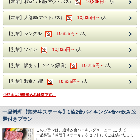
【本館】和室17.5畳(アウトバス)
10,835円～
/人
※このプランでお子様もご一緒にお申込みの際、
「しゃも鍋」は大人の方のみ提供となり、小人・幼児のお子
【本館】大部屋(アウトバス)
10,835円～
/人
様には付きませんのでご了承ください。
お子様に付ける場合、別途、お電話にてお申し込みくださ
い。
【別館】シングル
10,835円～
/人
奥久慈館は
袋田の滝をはじめ、久慈川沿いの風光明媚な環境です。
【別館】ツイン
10,835円～
/人
4月中旬には桜、下旬から5月中旬に掛けては新緑が望めま
す
近隣には日本三名瀑の【袋田の滝】や滝の裏側がのぞける
【別館・訳あり】ツイン(騒音)
10,285円～
/人
【月待の滝】、
ノスタルジックな佇まいから、数々のドラマや映画のロケ地
になっている
【別館】和室7.5畳
10,835円～
/人
【旧上岡小学校】など名所も数多くございます。
※料金は消費税込み価格です。
大浴場は【大子温泉】となり、
古くから美人の湯とされた肌を滑らかにする、
PH8.75ナトリウム-硫酸塩・塩化物温泉です！
ヌメヌメ感を体験してください。
一品料理【常陸牛ステーキ】1泊2食バイキング+食べ飲み放
題付きプラン
お食事は
夕食・朝食共に
和洋中の厳選した様々な料理を
このプランは、通常夕食バイキングメニューに加えて
お好きなものをお好きなだけ、お召し上がりがりいただける
一品料理「常陸牛ステーキ」をセットにてご提供いたしま
ビュッフェスタイルとなります。
す。