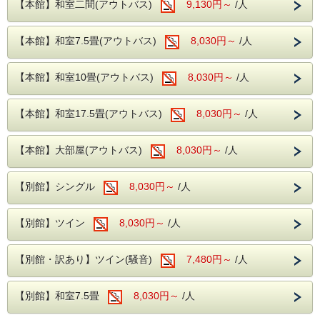
【本館】和室二間(アウトバス)
9,130円～
/人
※本プランは宿泊料金に関わる優待券類との併用は不可とな
ります。
【本館】和室7.5畳(アウトバス)
8,030円～
/人
※本プランは、通常プランとキャンセルポリシーが異なりま
す。
【本館】和室10畳(アウトバス)
8,030円～
/人
8日～30日前まで・・・ご宿泊料金の5％
2日～ 7日前まで・・・ご宿泊料金の20％
前日・・・ご宿泊料金の40％
【本館】和室17.5畳(アウトバス)
8,030円～
/人
当日・・・ご宿泊料金の50％
無連絡・・ご宿泊料金の100％
【本館】大部屋(アウトバス)
8,030円～
/人
奥久慈館は
袋田の滝をはじめ、久慈川沿いの風光明媚な環境です。
【別館】シングル
8,030円～
/人
4月中旬には桜、下旬から5月中旬に掛けては新緑が望めま
す
【別館】ツイン
8,030円～
/人
近隣には日本三名瀑の【袋田の滝】や滝の裏側がのぞける
【月待の滝】、
ノスタルジックな佇まいから、数々のドラマや映画のロケ地
になっている
【別館・訳あり】ツイン(騒音)
7,480円～
/人
【旧上岡小学校】など名所も数多くございます。
大浴場は【大子温泉】となり、
【別館】和室7.5畳
8,030円～
/人
古くから美人の湯とされた肌を滑らかにする、
PH8.75ナトリウム-硫酸塩・塩化物温泉です！