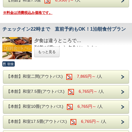
古くから美人の湯とされた肌を滑らかにする、
PH8.75ナトリウム-硫酸塩・塩化物温泉です！
※料金は消費税込み価格です。
ヌメヌメ感を体験してください。
お食事は
チェックイン22時まで 直前予約もOK！1泊朝食付プラン
夕食・朝食共に
和洋中の厳選した様々な料理を
夕食は違うところで…
お好きなものをお好きなだけ、お召し上がりがりい
到着が遅いから夕食はいらない…
ただける
もっと見る
ビュッフェスタイルとなります。
など、お客様のニーズに合わせたプランで
さらに夕食時はソフトドリンクだけでなく、
す！
朝食
サワー、ハイボールなどの定番のアルコール類
さらに、さらに
生ビールや日本酒の地酒までが飲み放題となりセッ
【本館】和室二間(アウトバス)
7,865円～
/人
奥久慈館は
トでお楽しみいただけます！
袋田の滝をはじめ、久慈川沿いの風光明媚な
【本館】和室7.5畳(アウトバス)
6,765円～
/人
※近隣に、コンビニエンスストアがございます。
環境です。
館内には、コインランドリーやカップ麺の自動販
売機がございます。
4月中旬には桜、下旬から5月中旬に掛けては
【本館】和室10畳(アウトバス)
6,765円～
/人
新緑が望めます
【本館】和室17.5畳(アウトバス)
6,765円～
/人
近隣には日本三名瀑の【袋田の滝】や滝の裏