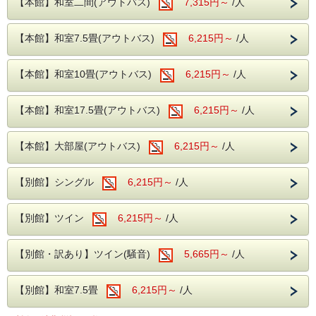
【本館】和室二間(アウトバス)
7,315円～
/人
お客様も大歓迎!!ぜひこの機会にお越しくだ
さいませ。
【本館】和室7.5畳(アウトバス)
6,215円～
/人
※ご精算はチェックイン時となります。
奥久慈館は
【本館】和室10畳(アウトバス)
6,215円～
/人
袋田の滝をはじめ、久慈川沿いの風光明媚な
【本館】和室17.5畳(アウトバス)
6,215円～
/人
環境です。
4月中旬には桜、下旬から5月中旬に掛けては
【本館】大部屋(アウトバス)
6,215円～
/人
新緑が望めます
【別館】シングル
6,215円～
/人
近隣には日本三名瀑の【袋田の滝】や滝の裏
側がのぞける【月待の滝】、
【別館】ツイン
6,215円～
/人
ノスタルジックな佇まいから、数々のドラマ
や映画のロケ地になっている
【別館・訳あり】ツイン(騒音)
5,665円～
/人
【旧上岡小学校】など名所も数多くございま
す。
【別館】和室7.5畳
6,215円～
/人
大浴場は【大子温泉】となり、