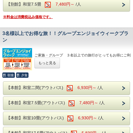
【月待の滝】、
【別館】和室7.5畳
7,480円～
/人
ノスタルジックな佇まいから、数々のドラマや映画のロケ地
になっている
※料金は消費税込み価格です。
【旧上岡小学校】など名所も数多くございます。
お食事は夕食・朝食共に和洋中の厳選した様々な料理を、
お好きなものをお好きなだけお召し上がりがりいただける
ビュッフェスタイルとなります。
3名様以上でお得な旅！！グループエンジョイウィークプラ
さらに、
ン
生ビールや日本酒の地酒までが飲み放題となり、
セットでお楽しみいただけます！
大浴場は【大子温泉】となり、
古くから美人の湯とされた肌を滑らかにする、
ご家族・グループ ３名以上での旅行がとってもお得にご利
PH8.75ナトリウム-硫酸塩・塩化物温泉です！
用いただける
もっと見る
ヌメヌメ感を体験してください。
☆グループエンジョイウィーク☆を開催いたします！
人数が増えれば増えるほどお得に☆
朝食
夕食
3名様1室⇒本体価格より1000円引き
【本館】和室二間(アウトバス)
6,930円～
/人
4名様1室⇒本体価格より1500円引き！
5名様以上1室⇒本体価格より2500円引き！！
【本館】和室7.5畳(アウトバス)
7,480円～
/人
気の合う仲間たちと・会社の同僚と・ご近所さん皆さん
と・・等々
お食事や飲み放題はいつも通りの内容で、料金だけが割引の
【本館】和室10畳(アウトバス)
6,930円～
/人
このプラン！
上手に活用してお得にご利用ください！
【本館】和室17.5畳(アウトバス)
5,830円～
/人