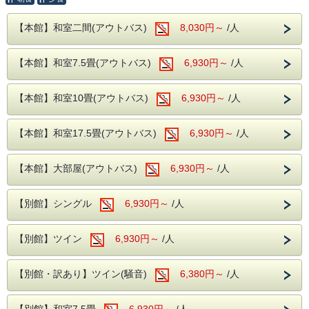
なんとお一人様あたり1500円もお安くお泊りいただけます
♪♪♪
【本館】和室二間(アウトバス)
8,030円～
/人
※ご宿泊料金に関わる優待券類との併用は不可となります。
※本プランは、
【本館】和室7.5畳(アウトバス)
6,930円～
/人
通常プランとキャンセルポリシーが異なります。
8日～30日前まで・・・ご宿泊料金の5％。
2日～ 7日前まで・・・ご宿泊料金の20％
【本館】和室10畳(アウトバス)
6,930円～
/人
前日・・・ご宿泊料金の40％
当日・・・ご宿泊料金の50％
無連絡・・ご宿泊料金の100％
【本館】和室17.5畳(アウトバス)
6,930円～
/人
奥久慈館は
袋田の滝をはじめ、久慈川沿いの風光明媚な環境で
【本館】大部屋(アウトバス)
6,930円～
/人
す。
4月中旬には桜、下旬から5月中旬に掛けては新緑が
【別館】シングル
6,930円～
/人
望めます
近隣には日本三名瀑の【袋田の滝】や滝の裏側がの
【別館】ツイン
6,930円～
/人
ぞける【月待の滝】、
ノスタルジックな佇まいから、数々のドラマや映画
のロケ地になっている
【別館・訳あり】ツイン(騒音)
6,380円～
/人
【旧上岡小学校】など名所も数多くございます。
大浴場は【大子温泉】となり、
【別館】和室7.5畳
6,930円～
/人