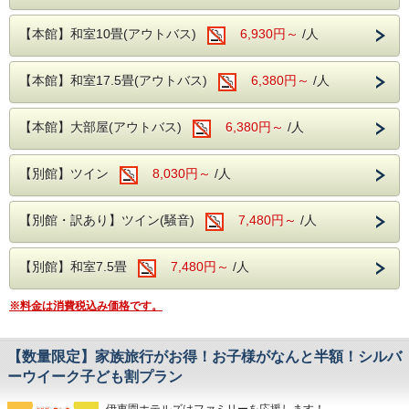
1室4名様ご利用で：1500円割引
1室5名様ご利用で：2000円割引
※1室6名様以上ご利用の場合も2000円割引となります。
【本館】和室10畳(アウトバス)
6,930円～
/人
奥久慈館は
【除外日】
袋田の滝をはじめ、久慈川沿いの風光明媚な環境です。
・トップシーズン（年末年始・お盆期間・GW・その他連休
4月中旬には桜、下旬から5月中旬に掛けては新緑が望めま
等）
【本館】和室17.5畳(アウトバス)
6,380円～
/人
す
・繁忙期の一部日程
近隣には日本三名瀑の【袋田の滝】や滝の裏側がのぞける
※詳しくは本プランのカレンダーをご確認ください。
【月待の滝】、
【本プランご注意事項】
【本館】大部屋(アウトバス)
6,380円～
/人
ノスタルジックな佇まいから、数々のドラマや映画のロケ地
※全員が学生のグループに限ります。
になっている
※チェックイン時に学生証をご提示ください。
【旧上岡小学校】など名所も数多くございます。
※20歳未満の方の飲酒・喫煙は固くお断りいたします。
【別館】ツイン
8,030円～
/人
お食事は夕食・朝食共に和洋中の厳選した様々な料理を、
※中学生・高校生はプラン対象外となります。
お好きなものをお好きなだけお召し上がりがりいただける
※ご宿泊予定日までに学生証を所属校へ返却される予定の方
ビュッフェスタイルとなります。
は、
【別館・訳あり】ツイン(騒音)
7,480円～
/人
さらに、生ビールや日本酒の地酒までが飲み放題となり、
事前に学生証の顔写真と在学証明となるページのコピーを
セットでお楽しみいただけます！
ご持参ください。
大浴場は【大子温泉】となり、
※顔写真のない学生証をお持ちの場合は 学生証と同じお名
古くから美人の湯とされた肌を滑らかにする、
前が記載されている
【別館】和室7.5畳
7,480円～
/人
PH8.75ナトリウム-硫酸塩・塩化物温泉です！
下記のいずれかをお持ちください。
ヌメヌメ感を体験してください。
・マイナンバーカード・運転免許証
※料金は消費税込み価格です。
・クレジットカード・パスポート（顔写真のコピーでも
可）・その他、
公的に身分証と認められるもの
※未成年グループのご宿泊は、保護者の方の同意書を事前に
ホテルまでご提出ください。
【数量限定】家族旅行がお得！お子様がなんと半額！シルバ
・同意書は公式ホームページ最下段のリンクよりダウンロー
ーウイーク子ども割プラン
ドできます。
奥久慈館は、
袋田の滝をはじめ、久慈川沿いの風光明媚な環
伊東園ホテルズはファミリーを応援します！