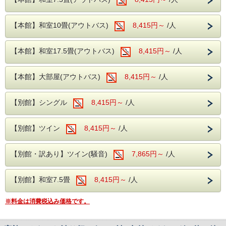
近隣には日本三名瀑の【袋田の滝】や滝の裏
側がのぞける【月待の滝】、
そして、そこから約40分のところにある 鮮やかなブルーが
特徴の竜神大吊橋は、 歩行者専用の橋としては日本最大級
ノスタルジックな佇まいから、数々のドラマ
【本館】和室10畳(アウトバス)
8,415円～
/人
の長さと高さを誇ります。
や映画のロケ地になっている
高さ100mから飛べるとあり、 バンジージャンプ好きの間で
は聖地ともいわれています。 その橋を渡ったところにある
【旧上岡小学校】など名所も数多くございま
【本館】和室17.5畳(アウトバス)
8,415円～
/人
のが【愛の鐘】 ２人でボタンを押さないと鳴らない まさに
す。
カップルにおすすめのスポットですね。
【本館】大部屋(アウトバス)
8,415円～
/人
※近隣に、コンビニエンスストアがございま
奥久慈館は 久慈川沿いの風光明媚な環境です。 4月中旬に
は桜、下旬から5月中旬に掛けては新緑が望めます。
す。
【別館】シングル
8,415円～
/人
館内には、コインランドリーやカップ麺の
お食事は夕食・朝食共に 和洋中の厳選した様々な料理を、
お好きなものをお好きなだけ お召し上がりがりいただける
自動販売機がございます。
【別館】ツイン
8,415円～
/人
ビュッフェスタイルとなります。
さらに 生ビールや日本酒の地酒までが飲み放題となり、 セ
ットでお楽しみいただけます！
【別館・訳あり】ツイン(騒音)
7,865円～
/人
大浴場は【大子温泉】となり、 古くから美人の湯とされた
肌を滑らかにする、 PH8.75ナトリウム-硫酸塩・塩化物温泉
です！ 奥久慈館で １泊２日の旅行でも、無理なく、充実し
【別館】和室7.5畳
8,415円～
/人
た思い出を作りましょう！！
※料金は消費税込み価格です。