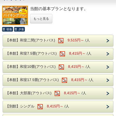
当館の基本プランとなります。
もっと見る
朝食
夕食
お食事は
夕食・朝食共に
【本館】和室二間(アウトバス)
9,515円～
/人
和洋中の厳選した様々な料理を、お好きなものをお
好きなだけ
【本館】和室7.5畳(アウトバス)
8,415円～
/人
お召し上がりがりいただけるビュッフェスタイルと
なります。
【本館】和室10畳(アウトバス)
8,415円～
/人
さらに夕食時はソフトドリンクだけでなく、
【本館】和室17.5畳(アウトバス)
8,415円～
/人
サワー、ハイボールなどの定番のアルコール
類
【本館】大部屋(アウトバス)
8,415円～
/人
さらに、さらに
生ビールや日本酒の地酒までが飲み放題とな
【別館】シングル
8,415円～
/人
り、
セットでお楽しみいただけます！