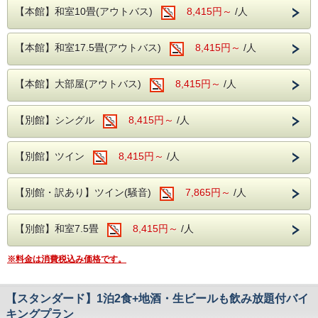
としても認定されていて、 大子町の鳥オシドリをモチーフ
ホテル奥久慈館からはお車でわずか10分！
【本館】和室10畳(アウトバス)
8,415円～
/人
にしたモニュメントやブランコが展示されています！
【大子おやき学校】 旧槙野地小学校がおやき学校として
1998年にスタート。 地元の野菜や特産品が購入でき、おや
遊びつくした後は空いたお腹を満たすため当館のお食事を
【本館】和室17.5畳(アウトバス)
8,415円～
/人
き作りも体験ができます！
ご利用くださいませ！
また、カフェでは「昭和の学校給食」や揚げパンなど、昔懐
かしいメニューが楽しめます！
当館は飲み放題付きバイキングでジュースなどはもちろんビ
【本館】大部屋(アウトバス)
8,415円～
/人
＜カフェ営業時間＞
ールや日本酒、焼酎などもご用意しております！
土日祝：11:00〜15:00 ※食事ラストオーダー14:00
※詳細は「大子おやき学校」公式サイトをご確認ください。
【別館】シングル
8,415円～
/人
また、当館にはお客様の旅行が充実したものになるよう、カ
是非！ホテル奥久慈館でお待ちしております‼
ラオケ、卓球などの施設や貸し出しをご用意しております！
【別館】ツイン
8,415円～
/人
フォレスパ大子で満喫した後も当館の温泉で日ごろの疲れを
洗い流し
より充実しリラックスしてください♪
【別館・訳あり】ツイン(騒音)
7,865円～
/人
この夏はぜひフォレスパ大子とホテル奥久慈館へ！
【別館】和室7.5畳
8,415円～
/人
※入場料金はお客様負担となります。
※料金は消費税込み価格です。
チケットは当館で販売しておりませんので、入場料は直接
施設でお支払いください。
【スタンダード】1泊2食+地酒・生ビールも飲み放題付バイ
キングプラン