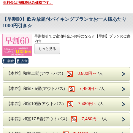
※料金は消費税込み価格です。
ヌメヌメ感を体験してください。
お食事は
夕食・朝食共に
【早割60】飲み放題付バイキングプラン☆お一人様あたり
和洋中の厳選した様々な料理を
1000円引き☆
お好きなものをお好きなだけ、お召し上がりがりいただける
ビュッフェスタイルとなります。
さらに夕食時はソフトドリンクだけでなく、
早期割引でご宿泊料金がお得になる☆【早割】プランのご案
サワー、ハイボールなどの定番のアルコール類
内☆
さらに、さらに
もっと見る
生ビールや日本酒の地酒までが飲み放題となりセットでお楽
ご宿泊予定日より60日以上前のご予約で、
しみいただけます！
なんとお一人様あたり1000円もお安くお泊りいただけます
♪♪♪
朝食
夕食
※近隣に、コンビニエンスストアがございます。
※本プランは、
館内には、コインランドリーやカップ麺の自動販売機がご
※ご宿泊料金に関わる優待券類との併用は不可となりま
【本館】和室二間(アウトバス)
8,580円～
/人
ざいます。
す。
※本プランは、
通常プランとキャンセルポリシーが異なります。
【本館】和室7.5畳(アウトバス)
7,480円～
/人
8日～30日前まで・・・ご宿泊料金の5％。
2日～ 7日前まで・・・ご宿泊料金の20％
前日・・・ご宿泊料金の40％
【本館】和室10畳(アウトバス)
7,480円～
/人
当日・・・ご宿泊料金の50％
無連絡・・ご宿泊料金の100％
奥久慈館は
【本館】和室17.5畳(アウトバス)
7,480円～
/人
袋田の滝をはじめ、久慈川沿いの風光明媚な環境です。
4月中旬には桜、下旬から5月中旬に掛けては新緑が望めま