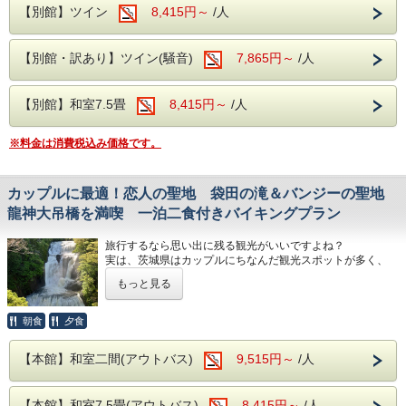
【別館】ツイン
8,415円～
/人
二世帯のファミリー層でもお寛ぎいただけ
【別館・訳あり】ツイン(騒音)
7,865円～
/人
る、
仕切りのある和室二間のお部屋もご用意して
おります。
【別館】和室7.5畳
8,415円～
/人
※料金は消費税込み価格です。
大浴場は【大子温泉】となり、
古くから美人の湯とされた肌を滑らかにす
る、
カップルに最適！恋人の聖地 袋田の滝＆バンジーの聖地
PH8.75ナトリウム-硫酸塩・塩化物温泉で
龍神大吊橋を満喫 一泊二食付きバイキングプラン
す！
旅行するなら思い出に残る観光がいいですよね？
ヌメヌメ感を体験してください。
実は、茨城県はカップルにちなんだ観光スポットが多く、
奥久慈館から近い
もっと見る
「袋田の滝」と「竜神大吊橋」が特におすすめです！！
奥久慈館は
袋田の滝は日本三名瀑の一つに数えられる 高さ120m、幅
袋田の滝をはじめ、久慈川沿いの風光明媚な
朝食
夕食
73mの壮大な滝ですが、 こちらの恋人の聖地は『即効性の
環境です。
恋愛効果が期待できるパワースポット!』 として雑誌などで
【本館】和室二間(アウトバス)
9,515円～
/人
紹介され、 風水的にも、恋愛に対して効果があるとされて
4月中旬には桜、下旬から5月中旬に掛けては
います。
新緑が望めます。
トンネル内にあるモニュメントに、 新たにペア用の赤いブ
【本館】和室7.5畳(アウトバス)
8,415円～
/人
ランコが設置されました。 インスタン映え間違いなし♪