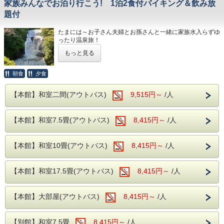
家族みんなでお泊り行こう! 1泊2食付バイキング＆飲み放
題付
たまには～お子さん夫婦とお孫さんと一緒に家族水入らずゆ
ったり温泉旅！
もっと見る
日頃、何かと忙しい息子さん・娘さん夫婦や、たまにしか会
えないお孫さん。
家族みんなで同じ時間を過ごして成長を間近に感じながら、
朝食
夕食
ゆっくり温泉で、笑顔あふれる家族の思い作りをしてみませ
んか！
【本館】和室二間(アウトバス)
9,515円～
/人
当ホテルでは、ご家族みんなでお楽しみいただける、卓球、
カラオケ。 お部屋で楽しめるファミリーゲームも多数ご用
【本館】和室7.5畳(アウトバス)
8,415円～
/人
意！
子供と一緒に楽しめる無料の娯楽施設が充実。
一家団らん素敵なご旅行をお手伝いします！！
【本館】和室10畳(アウトバス)
8,415円～
/人
食事は人気のバイキングスタイル！
朝食：和洋中の料理食べ放題+ジュース飲み放題
夕食：和洋中の料理食べ放題+ジュース・アルコール飲み放
【本館】和室17.5畳(アウトバス)
8,415円～
/人
題
※アルコール飲み放題はご夕食時のみとなります。
【本館】大部屋(アウトバス)
8,415円～
/人
夕食・朝食共に和洋中の厳選した様々な料理を お好きなも
のをお好きなだけ、お召し上がりがりいただける ビュッフ
ェスタイルとなります。
【別館】和室7.5畳
8,415円～
/人