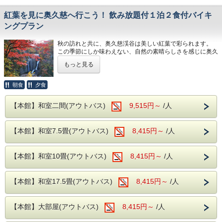
※1室に対し、大人2名以上の3名～が条件となります。
大人が1名のみの場合、割引は適用されず、通常料金となり
紅葉を見に奥久慈へ行こう！ 飲み放題付１泊２食付バイキ
ます。
ングプラン
※本プランと各種優待券等の併用は出来ませんので、予めご
了承ください。
秋の訪れと共に、奥久慈渓谷は美しい紅葉で彩られます。
この季節にしか味わえない、自然の素晴らしさを感じに奥久
館内ではご家族みんなでお楽しみいただける、卓球やカラオ
慈へ訪れてはいかがでしょうか！
ケの他に
もっと見る
人生ゲームなどのボードゲームや黒髭危機一発やけん玉など
紅葉が見頃の時期には、周辺の名所を訪れるのも楽しみの一
のおもちゃも無料で貸し出しを行っております。
つですよね。
朝食
夕食
お食事は夕食・朝食共に和洋中の厳選した様々な料理を、お
ぜひ！絶景スポットに行ってみませんか！！
好きなものをお好きなだけお召し上がりがりいただける
【本館】和室二間(アウトバス)
9,515円～
/人
ビュッフェスタイルとなります。
【紅葉スポット】
さらに、
生ビールや日本酒の地酒までが飲み放題となり、
【本館】和室7.5畳(アウトバス)
8,415円～
/人
袋田の滝・・・ホテルから車で約15分
セットでお楽しみいただけます！
永源寺・・・・ホテルから車で約10分
大浴場は【大子温泉】となり、
月待の滝・・・ホテルから車で約15分
古くから美人の湯とされた肌を滑らかにする、
花貫渓谷・・・ホテルから車で約50分
【本館】和室10畳(アウトバス)
8,415円～
/人
PH8.75ナトリウム-硫酸塩・塩化物温泉です！
竜神峡・・・・ホテルから車で約40分
ヌメヌメ感を体験してください。
道中にも、田舎ならではの風景が広がり、心が安らぎます。
周辺施設
【本館】和室17.5畳(アウトバス)
8,415円～
/人
お好きな紅葉スポットを探しながら、秋の散策をお楽しみく
【茨城エリア】
ださい。
・日立かみね公園
・国営ひたち海浜公園
【本館】大部屋(アウトバス)
8,415円～
/人
※紅葉の時期は例年11月初旬～中旬ですが、
・アクアワールド茨城県大洗水族館
天候などにより見頃が変わる場合もありますので、
【栃木エリア】