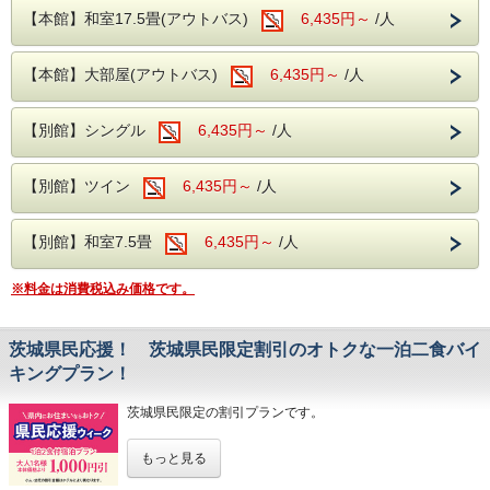
２０２６年 ８月２４日（月）～ ８月２７日（木）
【本館】和室17.5畳(アウトバス)
6,435円～
/人
２０２６年 ９月 ６日（日）～ ９月１１日（金）
２０２６年１０月 ４日（日）～１０月 ９日（金）
【本館】大部屋(アウトバス)
6,435円～
/人
注意事項
上記、期間内で2泊できる日程でのご利用が可能となりま
す。
【別館】シングル
6,435円～
/人
期間に含まれない日程は、ご利用いただけませんので、ご注
意ください。
2泊限定のプランとなります。
【別館】ツイン
6,435円～
/人
ご予約後に1泊、3泊以上に変更される場合は通常プランの
料金となります。
奥久慈館は
【別館】和室7.5畳
6,435円～
/人
袋田の滝をはじめ、久慈川沿いの風光明媚な環境です。
4月中旬には桜、下旬から5月中旬に掛けては新緑が望めま
※料金は消費税込み価格です。
す
近隣には日本三名瀑の【袋田の滝】や滝の裏側がのぞける
【月待の滝】、
ノスタルジックな佇まいから、数々のドラマや映画のロケ地
茨城県民応援！ 茨城県民限定割引のオトクな一泊二食バイ
になっている
キングプラン！
【旧上岡小学校】など名所も数多くございます。
茨城県民限定の割引プランです。
大浴場は【大子温泉】となり、
古くから美人の湯とされた肌を滑らかにする、
PH8.75ナトリウム-硫酸塩・塩化物温泉です！
もっと見る
茨城県にお住まいの方限定で、本体価格より1,000円割引と
ヌメヌメ感を体験してください。
なるプランです！