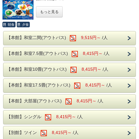
今年は、「わくわく！夏のスイーツバイキング」を開催いた
もっと見る
します‼
お子様から大人までみんな大好きなスイーツが登場！
食べたらみんな笑顔になっちゃう！
朝食
夕食
カラフルな色や可愛いデコレーションで、見ても楽しい、食
べても美味しい～
【本館】和室二間(アウトバス)
9,515円～
/人
全5種類‼
【天の川ゼリー】 爽やかなブルーなゼリーに可
【本館】和室7.5畳(アウトバス)
8,415円～
/人
愛い星を
散りばめたぷるんとしたゼリ
ー
【本館】和室10畳(アウトバス)
8,415円～
/人
【トロピカルババロア】 夏の定番トロピカルをババロ
アに！
さらに！すいかとオレンジを
【本館】和室17.5畳(アウトバス)
8,415円～
/人
トッピング！
ホイップクリームを添えて夏
をご堪能あれ
【本館】大部屋(アウトバス)
8,415円～
/人
【チョコレートマシュマロ】 おなじみのカラフルで可愛い
～食べて美味
【別館】シングル
8,415円～
/人
しい、チョコとマシュマロが
良く合う～
【別館】ツイン
8,415円～
/人
【クリームソーダ風ゼリー】 みんな大好きクリームソーダ
をそのまま