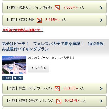
ゼリーに！美味しいのは間違
いないですね
【別館・訳あり】ツイン(騒音)
7,865円～
/人
【カップチュロス】 外はカリッ！中はしっとり～
ホイップとブルーベリーで味
【別館】和室7.5畳
8,415円～
/人
と食感を
お楽しみ下さい。
※料金は消費税込み価格です。
デザートは別腹‼
心ゆくまでお楽しみください！
気分はビーチ！ フォレスパ大子で夏を満喫！ 1泊2食飲
【開催期間】7月18日(土)～8月31日(月)
み放題付バイキングプラン
食事は人気のバイキングスタイル！
朝食：和洋中の料理食べ放題+ジュース飲み放題
わくわくプールフォレスパ大子！！
夕食：和洋中の料理食べ放題+ジュース・アルコール飲み放
題
もっと見る
※アルコール飲み放題はご夕食時のみとなります。
期間：2026年7月18日～8月31日
大浴場は【大子温泉】となり、 古くから美人の湯とされた
施設内には温泉プール、サウナ、などがあり
朝食
夕食
肌を滑らかにする、 PH8.75ナトリウム-硫酸塩・塩化物温泉
です！ ヌメヌメ感を体験してください。
屋外には波が出るプール、ウォータースライダーなど楽しめ
【本館】和室二間(アウトバス)
9,515円～
/人
る内容が盛りだくさん♪
他にも、
レジャー施設なので、お子様も安心で、しかも子育て支援カ
【本館】和室7.5畳(アウトバス)
【袋田の滝】 日本三名瀑にも数えられる有名な観光スポッ
8,415円～
/人
ードやJAF会員証など割引も使えて、お財布にも安心！
トや
自然豊かで四季折々の景色が楽しめます。「 恋人の聖地」