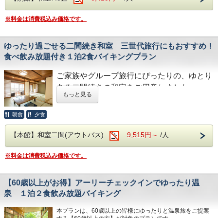
大浴場は【大子温泉】となり、 古くから美人の湯とされた
※料金は消費税込み価格です。
肌を滑らかにする、 PH8.75ナトリウム-硫酸塩・塩化物温泉
です！ ヌメヌメ感を体験してください。
ゆったり過ごせる二間続き和室 三世代旅行にもおすすめ！
食べ飲み放題付き１泊2食バイキングプラン
他にも、家族で楽しいスポットが、
ご家族やグループ旅行にぴったりの、ゆとり
【袋田の滝】 日本三名瀑にも数えられる有名な観光スポッ
トで、
ある二間続きの和室をご用意しました。
自然豊かで四季折々の景色が楽しめます。 恋人の聖地」と
もっと見る
小さなお子様連れのファミリーや三世代旅行
しても認定されています。 大子町の鳥オシドリをモチーフ
にしたモニュメントやブランコが展示されています！
でも快適にお過ごしいただけます。
朝食
夕食
滝入口手前に並ぶ売店には、鮎の塩焼き、焼き団子、芋く
広々とした空間でおしゃべりや団らんの時間
し、お蕎麦 お店によってちょっと味が変わったり、とって
も美味しいです‼ 是非ご賞味ください！
を心ゆくまでお楽しみください。
【本館】和室二間(アウトバス)
9,515円～
/人
【大子おやき学校】 旧槙野地小学校がおやき学校として
※料金は消費税込み価格です。
1998年にスタート。 地元の野菜や特産品が購入でき、おや
お食事は、夕食・朝食共に和洋中の厳選した
き作りも体験ができます！ また、カフェでは「昭和の学校
様々な料理をお好きなものをお好きなだけ、
給食」や揚げパンなど、昔懐かしいメニューが楽しめます♪♪
＜カフェ営業時間＞ 土日祝：11:00〜15:00 ※食事ラストオ
お召し上がりがりいただけるビュッフェスタ
【60歳以上がお得】アーリーチェックインでゆったり温
ーダー：14:00 ※詳細は「大子おやき学校」公式サイトをご
イルとなります。
泉 １泊２食飲み放題バイキング
確認ください。 是非！ホテル奥久慈館でお待ちしておりま
す‼
さらに夕食時はソフトドリンクだけでなく、
本プランは、60歳以上の皆様にゆったりと温泉旅をご提案
サワーやハイボールなどの定番のアルコール