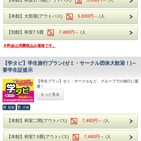
開催期間
【本館】大部屋(アウトバス)
5,830円～
/人
2026年08月30日（日）～ 09月04日（金）
【別館】和室7.5畳
7,480円～
/人
2026年09月27日（日）～ 10月02日（金）
2026年11月08日（日）～ 11月13日（金）
※料金は消費税込み価格です。
2026年11月29日（日）～ 12月04日（金）
【学タビ】学生旅行プラン(ゼミ・サークル団体大歓迎！)～
要学生証提示
【注意事項】
【学生プラン】ゼミ・サークルなど、グループでの旅行に最
適！
人数が増えるとお得な料金設定で【特別価格】の宿泊プラン
※本プランは1室3名様以上が割引条件となっ
もっと見る
を
ております。
ご用意いたしました。
気の合う仲間と一緒に思い出作りはいかがですか？
※お食事は朝夕共にバイキング形式でのご用
朝食
夕食
勿論、お部屋に飲み物やお菓子の持ち込み自由です！
意となります。
大人数になればなるほどお得になるプランですので、
【本館】和室二間(アウトバス)
7,480円～
/人
皆さまお誘い併せの上お申し込み下さい！
※子ども・幼児のみのお部屋のご利用はでき
【割引額】お一人様あたり・本体価格より
ません。
1室2名様ご利用で： 500円割引
【本館】和室7.5畳(アウトバス)
7,480円～
/人
1室3名様ご利用で：1000円割引
各部屋大人1名様以上が必要となります。