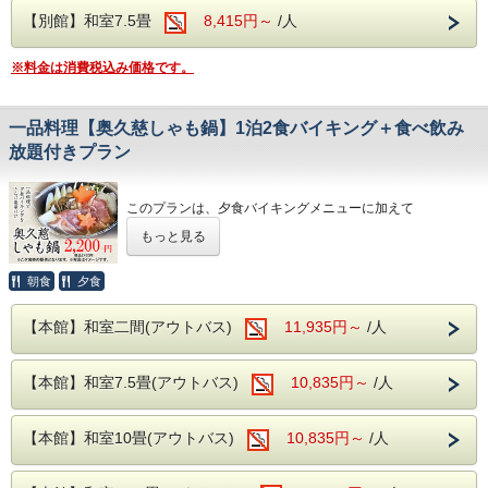
古くから美人の湯とされた肌を滑らかにする、
がのぞける【月待の滝】など名所も数多くご
PH8.75ナトリウム-硫酸塩・塩化物温泉です！
【別館】和室7.5畳
8,415円～
/人
ざいます。
ヌメヌメ感を体験してください。
※料金は消費税込み価格です。
お食事は
夕食・朝食共に
和洋中の厳選した様々な料理を
※近隣に、コンビニエンスストアがございま
お好きなものをお好きなだけ、お召し上がりがりいただける
一品料理【奥久慈しゃも鍋】1泊2食バイキング＋食べ飲み
す。
ビュッフェスタイルとなります。
放題付きプラン
さらに
館内には、コインランドリーやカップ麺の
夕食時はソフトドリンクだけでなく、
自動販売機がございます。
サワー、ハイボールなどの定番のアルコール類
このプランは、夕食バイキングメニューに加えて
さらに、さらに
一品料理「奥久慈しゃも鍋」をセットにてご用意いたしまし
生ビールや日本酒の地酒までが飲み放題となりセットでお楽
もっと見る
た。
しみいただけます！
奥久慈を代表する地元グルメ、【奥久慈しゃも鍋】をご堪能
ください。
※近隣に、コンビニエンスストアがございます。
朝食
夕食
館内には、コインランドリーやカップ麺の自動販売機がご
奥久慈しゃもとは：
ざいます。
【本館】和室二間(アウトバス)
11,935円～
/人
地鶏と呼ばれるものは全国に約百種類以上いますが、ブロイ
ラーなどとのかけ合わせがほとんどです。
【本館】和室7.5畳(アウトバス)
10,835円～
/人
飼育期間もほとんどが80日以内で、100日を超えるものは奥
久慈しゃもや比内地鶏など、数えるほどしかいません。しゃ
もは気性が荒く、群れで飼うことが難しい種ですが、肉・卵
共に味が優れていることから、県養鶏試験場が改良し、奥久
【本館】和室10畳(アウトバス)
10,835円～
/人
慈しゃもが誕生しました。
肉質は低脂肪で歯ごたえ抜群、肉からの強いだしが出て、深
い味わいが特徴の地鶏です。