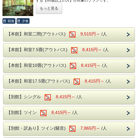
する【60歳以上の方】が対象のプランです。
類の他に、さらに
生ビールや日本酒の地酒までが飲み
もっと見る
放題となりセットでお楽しみいただけます！
本プランご予約のお客様は、通常15時チェックインのとこ
ろ、14時からお部屋に入る事が可能となります。
朝食
夕食
少しでも長い時間、ゆったりと温泉旅行をお楽しみいただけ
大浴場は【大子温泉】となり、古くから美人
る、シニアの方におすすめなプランです。
【本館】和室二間(アウトバス)
9,515円～
/人
の湯とされた肌を滑らかにする、
PH8.75ナトリ
■本プランお申込み上のご注意
ウム-硫酸塩・塩化物温泉です！
※予約時、60歳以上の方を宿泊代表者にして頂きますよう
【本館】和室7.5畳(アウトバス)
8,415円～
/人
お願いいたします。
ヌメヌメ感を体験してください。
※宿泊当日は、受付の際に身分証明書の確認をさせていただ
きます。
※同行者（ご家族やご友人等）の方が60歳未満でもご利用
【本館】和室10畳(アウトバス)
8,415円～
/人
観光や温泉を満喫した後は、みんなでゆったり過ごせる和の
いただけます。
空間で思い出に残るひとときをお過ごしください。
奥久慈館は
【本館】和室17.5畳(アウトバス)
8,415円～
/人
袋田の滝をはじめ、久慈川沿いの風光明媚な環境です。
奥久慈館のある大子町周辺には、昭和レトロ
4月中旬には桜、下旬から5月中旬に掛けては新緑が望めま
す
を感じられるロケ地として有名な上岡小学校
【別館】シングル
8,415円～
/人
や昭和の学校給食が食べれるおやき学校など
近隣には日本三名瀑の【袋田の滝】や滝の裏側がのぞける
【月待の滝】、
ノスタルジックな施設が多くあり、たくさん
【別館】ツイン
8,415円～
/人
ノスタルジックな佇まいから、数々のドラマや映画のロケ地
楽しめます。
になっている
【旧上岡小学校】など名所も数多くございます。
【別館・訳あり】ツイン(騒音)
7,865円～
/人
また、日本三名瀑の【袋田の滝】や滝の裏側
大浴場は【大子温泉】となり、