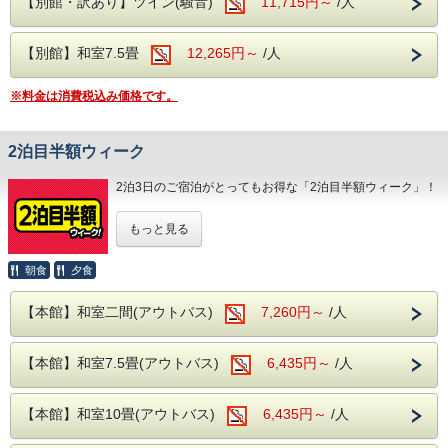
【別館・訳あり】ツイン(騒音)
11,715円～
/人
【月待の滝】、
ノスタルジックな佇まいから、数々のドラマや映画のロケ地
になっている
【別館】和室7.5畳
12,265円～
/人
【旧上岡小学校】など名所も数多くございます。
※料金は消費税込み価格です。
大浴場は【大子温泉】となり、
古くから美人の湯とされた肌を滑らかにする、
PH8.75ナトリウム-硫酸塩・塩化物温泉です！
ヌメヌメ感を体験してください。
2泊目半額ウィーク
お食事は
2泊3日のご宿泊がとってもお得な「2泊目半額ウィーク」！
夕食・朝食共に
和洋中の厳選した様々な料理を
対象期間内の2泊3日のご利用で、2泊目が半額となります！
お好きなものをお好きなだけ、お召し上がりがりいただける
もっと見る
※システムの仕様上、割引後の金額を2日間に分けて表示し
ビュッフェスタイルとなります。
ております。
さらに夕食時はソフトドリンクだけでなく、
表記の金額から割引はされません。
朝食
夕食
サワー、ハイボールなどの定番のアルコール類
さらに、さらに
例)
生ビールや日本酒の地酒までが飲み放題となりセットでお楽
【本館】和室二間(アウトバス)
7,260円～
/人
1泊目7,800円(消費税込8,580円)、2泊目3,900円(消費税込
しみいただけます！
4,290円)
2泊合計11,700円(消費税込12,870円)を2日間に分けて
※近隣に、コンビニエンスストアがございます。
【本館】和室7.5畳(アウトバス)
6,435円～
/人
表示金額は「1泊あたり5,850円(消費税込6,435円)」となり
館内には、コインランドリーやカップ麺の自動販売機がご
ます。
ざいます。
対象期間内の2泊3日のご利用で、2泊目が半額となります。
※上記金額は日程によって異なる場合がございます
【本館】和室10畳(アウトバス)
6,435円～
/人
対象期間