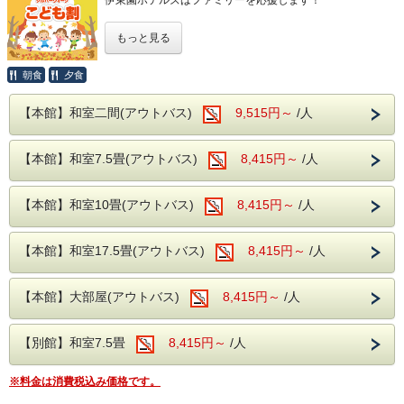
境です。
4月中旬には桜、下旬から5月中旬に掛けては新緑が望めま
す。
もっと見る
近隣には日本三名瀑の【袋田の滝】や滝の裏側がのぞける
【月待の滝】、
ノスタルジックな佇まいから、数々のドラマや映画のロケ地
朝食
夕食
になっている
【旧上岡小学校】など名所も数多くございま
す。
【本館】和室二間(アウトバス)
9,515円～
/人
大浴場は【大子温泉】となり、
古くから美人の湯とされた肌
を滑らかにする、
【2026 シルバーウィーク 子ども割】
PH8.75ナトリウム-硫酸塩・塩化物温泉です！
ヌメヌメ感を
【本館】和室7.5畳(アウトバス)
8,415円～
/人
体験してください。
自然豊かな大子町で、ご家族みんなが楽しめる特別な９月。
お食事は
夕食・朝食共に
和洋中の厳選した様々な料理を
お好
今だけ子供料金が半額になるお得なプランで、思い出づくり
きなものをお好きなだけ、
を応援します。
【本館】和室10畳(アウトバス)
お召し上がりがりいただける
8,415円～
ビュッフェスタイルとなりま
/人
大人2名いらっしゃれば、お子様が多いほどお得になりま
す。
さらに夕食時はソフトドリンクだけでなく、
サワー、ハ
す！！
イボールなどの定番のアルコール類
さらに、さらに
生ビール
や日本酒の地酒までが飲み放題となりセットでお楽しみいた
【本館】和室17.5畳(アウトバス)
8,415円～
/人
名所の袋田の滝をはじめ、四季折々の自然体験や温泉も充
だけます！
実。
※近隣に、コンビニエンスストアがございます。
館内には、
秋の気配を感じながら、ご家族でゆったり過ごしてみません
コインランドリーやカップ麺の自動販売機がございます。
【本館】大部屋(アウトバス)
8,415円～
/人
か？
期間限定となりますので、ぜひこの機会に家族旅行をお楽し
みください！
【別館】和室7.5畳
8,415円～
/人
対象期間：2026年9月18日(金)・9月23日(水),24日(木),25日
(金),27日(日)
※料金は消費税込み価格です。
【注意事項】