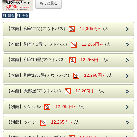
もっと見る
さらに夕食時はソフトドリンクだけでなく、
豪華なバイキングメニューに一品加えて、茨城ブランド牛の
サワー、ハイボールなどの定番のアルコール類
常陸牛ステーキを提供いたします。
さらに、さらに
朝食
夕食
生ビールや日本酒の地酒までが飲み放題となりセットでお楽
常陸牛とは：
しみいただけます！
指定生産者が茨城県内で長期間飼育した黒毛和種のうち、歩
【本館】和室二間(アウトバス)
13,365円～
/人
留等級AもしくはB、
※近隣に、コンビニエンスストアがございます。
肉質等級４または５等級のもので、茨城県常陸牛振興協会が
館内には、コインランドリーやカップ麺の自動販売機がご
認定したものを指します。
【本館】和室7.5畳(アウトバス)
ざいます。
12,265円～
/人
農業が盛んで年間を通じて温暖な気候の茨城県。肥沃な土地
と生産者の情熱と確かな技術が生んだ「常陸牛」、きめ細や
かな肉に美しい霜降りが入った、牛肉独特の旨味と風味が特
徴の茨城県を代表するブランド牛です。
【本館】和室10畳(アウトバス)
12,265円～
/人
是非、この機会にご賞味くださいませ。
【本館】和室17.5畳(アウトバス)
12,265円～
/人
■申込上の注意■
※このプランでお子様もご一緒にお申込みの際、
「常陸牛ステーキ」は大人の方のみ提供となり、小人・幼児
【本館】大部屋(アウトバス)
12,265円～
/人
のお子様には付きませんのでご了承ください。
お子様に付ける場合、別途、お電話にてお申し込みください
ませ。
【別館】シングル
12,265円～
/人
奥久慈館は
袋田の滝をはじめ、久慈川沿いの風光明媚な環境です。
【別館】ツイン
12,265円～
/人
4月中旬には桜、下旬から5月中旬に掛けては新緑が望めま
す
近隣には日本三名瀑の【袋田の滝】や滝の裏側がのぞける