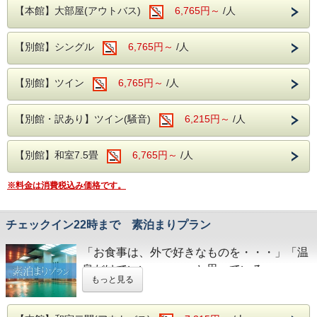
側がのぞける【月待の滝】、
【本館】大部屋(アウトバス)
6,765円～
/人
ノスタルジックな佇まいから、数々のドラマ
や映画のロケ地になっている
【別館】シングル
6,765円～
/人
【旧上岡小学校】など名所も数多くございま
す。
【別館】ツイン
6,765円～
/人
大浴場は【大子温泉】となり、
【別館・訳あり】ツイン(騒音)
6,215円～
/人
古くから美人の湯とされた肌を滑らかにす
る、
PH8.75ナトリウム-硫酸塩・塩化物温泉で
【別館】和室7.5畳
6,765円～
/人
す！
※料金は消費税込み価格です。
ヌメヌメ感を体験してください。
※近隣に、コンビニエンスストアがございま
チェックイン22時まで 素泊まりプラン
す。
「お食事は、外で好きなものを・・・」「温
館内には、コインランドリーやカップ麺の
泉だけでいい・・・」と思っている
自動販売機がございます。
もっと見る