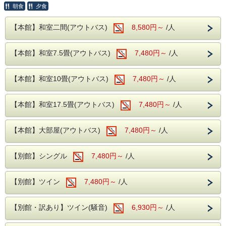
お食事は
朝食
夕食
県魅力度ランキングでは下位が続いておりますが、
夕食・朝食共に
まずは我々茨城県民が地元の良さを再確認してはいかがでし
和洋中の厳選した様々な料理を
【本館】和室二間(アウトバス)
8,580円～
/人
ょうか？
お好きなものをお好きなだけ、お召し上がりがりいただける
ビュッフェスタイルとなります。
ホテル奥久慈館はこれからも地元密着型で頑張ります！！
さらに夕食時はソフトドリンクだけでなく、
【本館】和室7.5畳(アウトバス)
7,480円～
/人
9
サワー、ハイボールなどの定番のアルコール類
実施期間
さらに、さらに
9月13日（日）～ 9月17日（木）
生ビールや日本酒の地酒までが飲み放題となりセットでお楽
10月12日（月）～ 10月16日（金）
【本館】和室10畳(アウトバス)
しみいただけます！
7,480円～
/人
11月23日（月）～ 11月27日（金）
12月06日（日）～ 12月11日（金）
※近隣に、コンビニエンスストアがございます。
【注意事項】
館内には、コインランドリーやカップ麺の自動販売機がご
【本館】和室17.5畳(アウトバス)
7,480円～
/人
※茨城県にお住まいの方限定のプランとなります。
ざいます。
チェックイン時に代表者の方は免許証や保険証など
ご住所が証明できるものをご提示ください。
【本館】大部屋(アウトバス)
7,480円～
/人
※ご宿泊される方の中に県にお住まいの方がいらっしゃらな
い場合
【別館】シングル
7,480円～
/人
通常のバイキングプランの料金となりますので、ご注意く
ださい。
※本プランと各種優待券等の併用は出来ませんので、
【別館】ツイン
7,480円～
/人
予めご了承ください。
奥久慈館は
袋田の滝をはじめ、久慈川沿いの風光明媚な環境です。
4月中旬には桜、下旬から5月中旬に掛けては新緑が望めま
【別館・訳あり】ツイン(騒音)
6,930円～
/人
す
近隣には日本三名瀑の【袋田の滝】や滝の裏側がのぞける