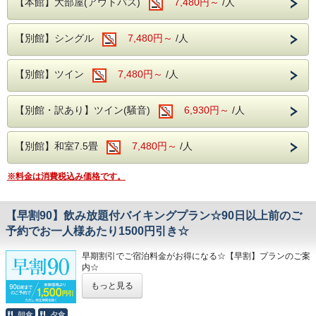
【本館】大部屋(アウトバス)
7,480円～
/人
す
近隣には日本三名瀑の【袋田の滝】や滝の裏側がのぞける
【別館】シングル
7,480円～
/人
【月待の滝】、
ノスタルジックな佇まいから、数々のドラマや映画のロケ地
になっている
【別館】ツイン
7,480円～
/人
【旧上岡小学校】など名所も数多くございます。
大浴場は【大子温泉】となり、
古くから美人の湯とされた肌を滑らかにする、
【別館・訳あり】ツイン(騒音)
6,930円～
/人
PH8.75ナトリウム-硫酸塩・塩化物温泉です！
ヌメヌメ感を体験してください。
【別館】和室7.5畳
7,480円～
/人
お食事は
夕食・朝食共に
※料金は消費税込み価格です。
和洋中の厳選した様々な料理を
お好きなものをお好きなだけ、お召し上がりがりいただける
ビュッフェスタイルとなります。
さらに夕食時はソフトドリンクだけでなく、
【早割90】飲み放題付バイキングプラン☆90日以上前のご
サワー、ハイボールなどの定番のアルコール類
予約でお一人様あたり1500円引き☆
さらに、さらに
生ビールや日本酒の地酒までが飲み放題となりセットでお楽
しみいただけます！
早期割引でご宿泊料金がお得になる☆【早割】プランのご案
内☆
※近隣に、コンビニエンスストアがございます。
もっと見る
館内には、コインランドリーやカップ麺の自動販売機がご
ざいます。
ご宿泊予定日より90日以上前のご予約で、
朝食
夕食