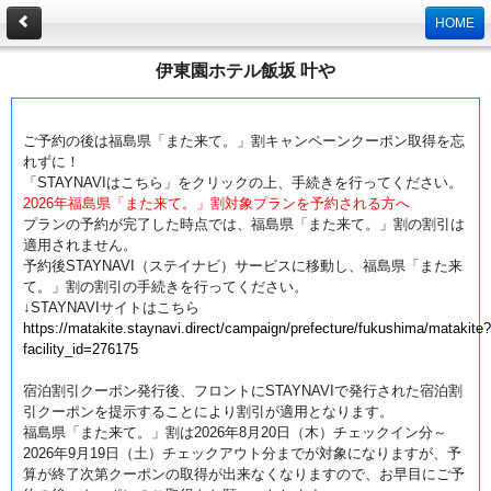
HOME
伊東園ホテル飯坂 叶や
STA
ご予約の後は福島県「また来て。」割キャンペーンクーポン取得を忘
れずに！
「STAYNAVIはこちら」をクリックの上、手続きを行ってください。
2026年福島県「また来て。」割対象プランを予約される方へ
プランの予約が完了した時点では、福島県「また来て。」割の割引は
適用されません。
予約後STAYNAVI（ステイナビ）サービスに移動し、福島県「また来
て。」割の割引の手続きを行ってください。
↓STAYNAVIサイトはこちら
https://matakite.staynavi.direct/campaign/prefecture/fukushima/matakite?
facility_id=276175
宿泊割引クーポン発行後、フロントにSTAYNAVIで発行された宿泊割
引クーポンを提示することにより割引が適用となります。
福島県「また来て。」割は2026年8月20日（木）チェックイン分～
2026年9月19日（土）チェックアウト分までが対象になりますが、予
算が終了次第クーポンの取得が出来なくなりますので、お早目にご予