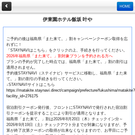
HOME
伊東園ホテル飯坂 叶や
STA
ご予約の後は福島県「また来て。」割キャンペーンクーポン取得を忘
れずに！
「STAYNAVIはこちら」をクリックの上、手続きを行ってください。
2026年福島県「また来て。」割対象プランを予約される方へ
プランの予約が完了した時点では、福島県「また来て。」割の割引は
適用されません。
予約後STAYNAVI（ステイナビ）サービスに移動し、福島県「また来
て。」割の割引の手続きを行ってください。
↓STAYNAVIサイトはこちら
https://matakite.staynavi.direct/campaign/prefecture/fukushima/matakite?
facility_id=276175
宿泊割引クーポン発行後、フロントにSTAYNAVIで発行された宿泊割
引クーポンを提示することにより割引が適用となります。
福島県「また来て。」割は2026年8月20日（木）チェックイン分～
2026年9月19日（土）チェックアウト分までが対象になりますが、予
算が終了次第クーポンの取得が出来なくなりますので、お早目にご予