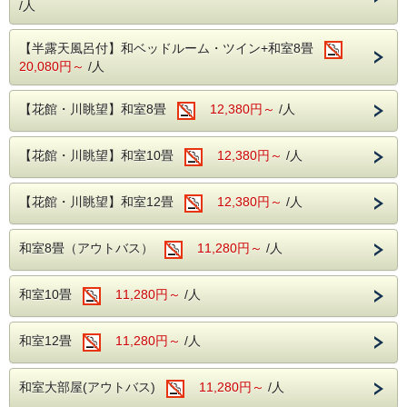
/人
「野生の王国」東北サファリパークでは世界の珍獣、
ホワイトライオン、白大蛇、白わに、白きつね、白タヌキ、
他にもたくさんの白い動物たちがお出迎え！
【半露天風呂付】和ベッドルーム・ツイン+和室8畳
ゾウに乗ってのお散歩や、さる劇場にアシカショー等も楽し
20,080円～
/人
めます！
温泉に癒され、動物にも癒されよう！
福島への旅行を計画されているファミリー様は是非こちらの
【花館・川眺望】和室8畳
12,380円～
/人
プランで
動物園と温泉を楽しんでみてはいかがでしょうか？
【2026年8月1日(土)～8月31日(月)】以外の日程は、チェッ
【花館・川眺望】和室10畳
12,380円～
/人
クアウトは11:00となっております。
■東北サファリバーク
[住 所] 〒964-0088 福島県二本松市沢松倉1番地
【花館・川眺望】和室12畳
[電話番号] TEL：0243-24-2336
12,380円～
/人
[駐車場] 有
[アクセス]
お車の場合・・・東北自動車道二本松インターチェンジから
和室8畳（アウトバス）
11,280円～
/人
約15分
電車の場合・・・JR東北本線二本松駅からバスで約20分
[開館時間]
和室10畳
11,280円～
/人
平日／09：00～16：30（最終入園受付～15：30）
土日祝日／09：00～17：00（最終入園受付～16：00）
[休園日]
和室12畳
11,280円～
/人
・水、木曜日ほか
・悪天候、施設メンテナンスによる休園の場合あり
和室大部屋(アウトバス)
11,280円～
/人
[注意事項]