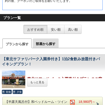
約の後、クーポンのご取得をお願いいたします。
プラン一覧
おすすめ順
安い順
高い順
部屋から探す
プランから探す
【東北サファリパーク入園券付き】1泊2食飲み放題付きバ
イキングプラン！
東北サファリパーク入園券付きプランのご案
もっと見る
内！！
朝食
夕食
たくさんの動物たちが暮らしている
東北サファリパーク入園
券
が
付いたファミリー様におすすめするお得な宿泊プランです♪
【半露天風呂付】和ベッドルーム・ツイン
18,980円～