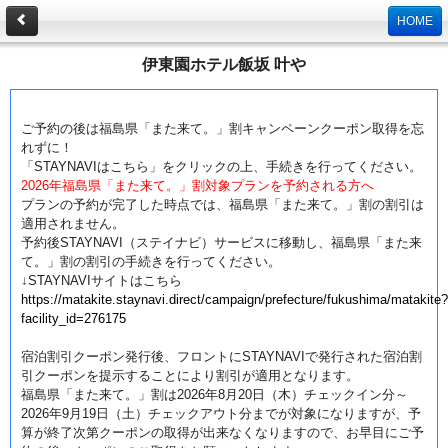
HOME
伊東園ホテル飯坂 叶や
STA
ご予約の後は福島県「また来て。」割キャンペーンクーポン取得を忘
れずに！
「STAYNAVIはこちら」をクリックの上、手続きを行ってください。
2026年福島県「また来て。」割対象プランを予約される方へ
プランの予約が完了した時点では、福島県「また来て。」割の割引は
適用されません。
予約後STAYNAVI（ステイナビ）サービスに移動し、福島県「また来
て。」割の割引の手続きを行ってください。
↓STAYNAVIサイトはこちら
https://matakite.staynavi.direct/campaign/prefecture/fukushima/matakite?
facility_id=276175
宿泊割引クーポン発行後、フロントにSTAYNAVIで発行された宿泊割
引クーポンを提示することにより割引が適用となります。
福島県「また来て。」割は2026年8月20日（木）チェックイン分～
2026年9月19日（土）チェックアウト分までが対象になりますが、予
算が終了次第クーポンの取得が出来なくなりますので、お早目にご予