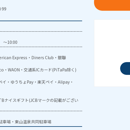
99
～10:00
rican Express・Diners Club・銀聯
aco・WAON・交通系ICカード(PiTaPa除く)
メルペイ・ゆうちょPay・楽天ペイ・Alipay・
JTBナイスギフト(JCBマークの記載がござい
駐車場・東山温泉共同駐車場