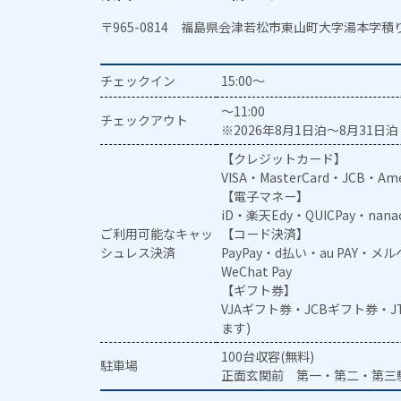
〒965-0814 福島県会津若松市東山町大字湯本字積り
チェックイン
15:00～
～11:00
チェックアウト
※2026年8月1日泊～8月31日泊 
【クレジットカード】
VISA・MasterCard・JCB・Ame
【電子マネー】
iD・楽天Edy・QUICPay・nan
ご利用可能なキャッ
【コード決済】
シュレス決済
PayPay・d払い・au PAY・
WeChat Pay
【ギフト券】
VJAギフト券・JCBギフト券・
ます)
100台収容(無料)
駐車場
正面玄関前 第一・第二・第三