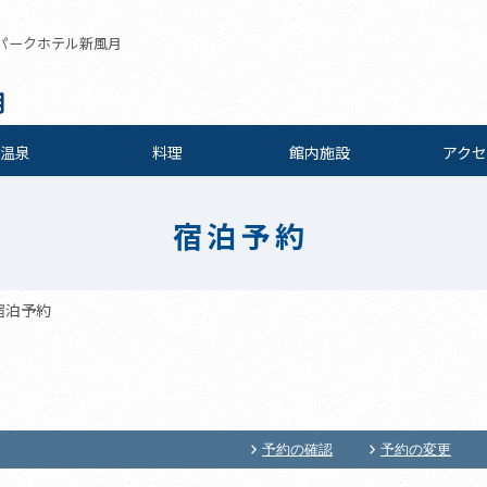
パークホテル新風月
月
温泉
料理
館内施設
アクセ
宿泊予約
宿泊予約
予約の確認
予約の変更