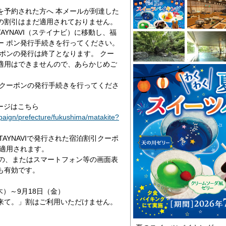
を予約された方へ 本メールが到達した
の割引はまだ適用されておりません。
AYNAVI（ステイナビ）に移動し、福
ー ポン発行手続きを行ってください。
ポンの発行は終了となります。 クー
適用はできませんので、あらかじめご
クーポンの発行手続きを行ってくださ
ページはこちら
mpaign/prefecture/fukushima/matakite?
AYNAVIで発行された宿泊割引クーポ
が適用されます。
の、またはスマートフォン等の画面表
も有効です。
木）～9月18日（金）
来て。」割はご利用いただけません。