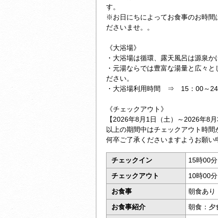
す。
※お日にちによってお食事のお時間
ださいませ。。
《大浴場》
・大浴場は循環、露天風呂は源泉か
・元湯ならでは豊富な湯量と広々と
ださい。
・大浴場利用時間 ⇒ 15：00～24：
《チェックアウト》
【2026年8月1日（土）～2026年8
以上の期間中はチェックアウト時間が
何卒ご了承くださいますようお願い
チェックイン
15時00
チェックアウト
10時00
お食事
朝食あり
お食事紹介
朝食：夕