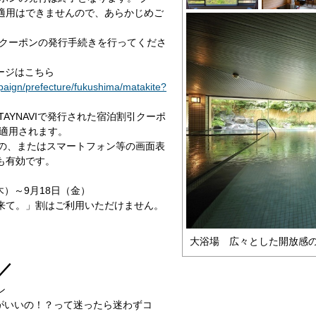
適用はできませんので、あらかじめご
クーポンの発行手続きを行ってくださ
ページはこちら
mpaign/prefecture/fukushima/matakite?
AYNAVIで発行された宿泊割引クーポ
が適用されます。
の、またはスマートフォン等の画面表
も有効です。
木）～9月18日（金）
来て。」割はご利用いただけません。
大浴場 広々とした開放感
／
ン
れがいいの！？って迷ったら迷わずコ