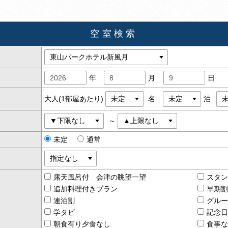
空室検索
年
月
日
大人(1部屋あたり)
名
泊
～
未定
通常
露天風呂付 会津の眺望一望
スタ
追加料理付きプラン
早期
連泊割
グル
学タビ
記念
朝食有り夕食なし
食事