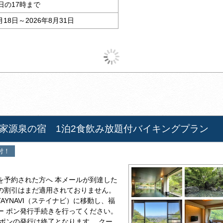
日の17時まで
月18日～2026年8月31日
家源泉の宿 1泊2食飲み放題付バイキングプラン
付！
を予約された方へ 本メールが到達した
の割引はまだ適用されておりません。
AYNAVI（ステイナビ）に移動し、福
ー ポン発行手続きを行ってください。
ポンの発行は終了となります。 クー