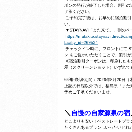
ポンの発行が終了した場合、割引の
了承ください。
ご予約完了後は、お早めに宿泊割引
い。
▼STAYNAVI「また来て。」割の
https://matakite.staynavi.direct/ca
facility_id=269534
チェックイン時に、フロントにて ST
ン をご提示いただくことで、割引
※宿泊割引クーポンは、印刷したも
示（スクリーンショット）いずれで
※利用対象期間：2026年8月20日（
上記の日程以外では、福島県「また
予めご了承くださいませ。
＼
自慢の自家源泉の宿
どこよりも安い！ベストレートプラ
たくさんあるプラン...いったいど