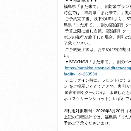
▼▼特記事項▼▼
福島県「また来て。」割対象プラン
時点では、福島県「また来て。」割
ご予約完了後、以下のURLより、ST
島県「また来て。」割の宿泊割引ク
予算上限に達し次第、宿泊割引クー
ポンの発行が終了した場合、割引の
了承ください。
ご予約完了後は、お早めに宿泊割引
い。
▼STAYNAVI「また来て。」割の
https://matakite.staynavi.direct/ca
facility_id=269534
チェックイン時に、フロントにて ST
ン をご提示いただくことで、割引
※宿泊割引クーポンは、印刷したも
示（スクリーンショット）いずれで
※利用対象期間：2026年8月20日（
上記の日程以外では、福島県「また
予めご了承くださいませ。