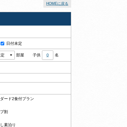
HOMEに戻る
日付未定
部屋
子供
0
名
ンダード2食付プラン
割
ープ割
日
なし素泊り