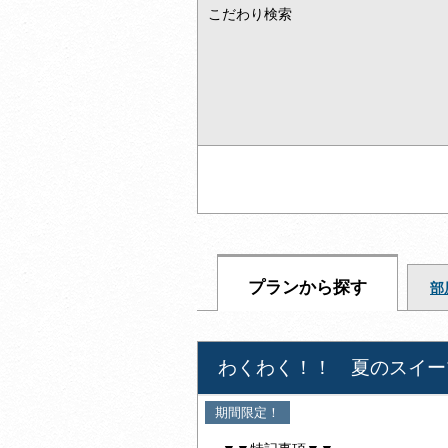
こだわり検索
プランから探す
部
わくわく！！ 夏のスイー
期間限定！