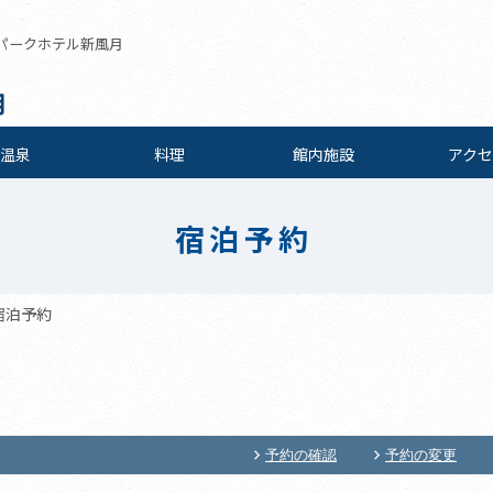
パークホテル新風月
月
温泉
料理
館内施設
アクセ
宿泊予約
宿泊予約
予約の確認
予約の変更