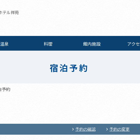
ホテル祥苑
温泉
料理
館内施設
アクセ
宿泊予約
泊予約
予約の確認
予約の変更