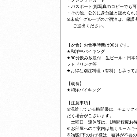
・クレジットカード
・パスポート(顔写真のコピーでも可
・その他、公的に身分証と認められ
※未成年グループのご宿泊は、保護
ご提出ください。
【夕食】お食事時間は90分です。
★和洋中バイキング
★90分飲み放題付 生ビール・日
フトドリンク等
★お得な別注料理（有料）も承って
【朝食】
★和洋バイキング
【注意事項】
※混雑している時間帯は、チェック
だく場合がございます。
土曜日・連休等は、1時間程度お待
※お部屋へのご案内は無くルームキ
※2歳以下のお子様は、寝具が不要