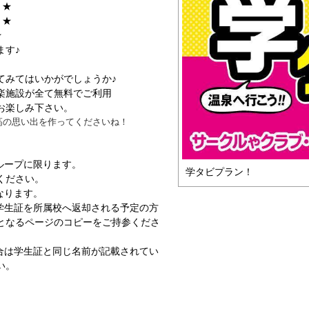
き★
き★
★
ます♪
てみてはいかがでしょうか♪
楽施設が全て無料でご利用
お楽しみ下さい。
高の思い出を作ってくださいね！
ループに限ります。
学タビプラン！
ください。
なります。
学生証を所属校へ返却される予定の方
となるページのコピーをご持参くださ
合は学生証と同じ名前が記載されてい
い。