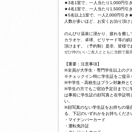
★3名1室で、一人当たり1,000円引
★4名1室で、一人当たり1,500円引
★5名以上1室で、一人2,000円引き
人数が多いほど、お安くお泊り頂け
のんびり温泉に浸かり、疲れを癒し
カラオケ、卓球、ビリヤード等の娯
頂けます。（予約制）是非、皆様で
ぜひ仲のいいご友人とともに当館で最
【重要：注意事項】
※全員が大学生・専門学生以上のグ
※チェックイン時に学生証をご提示
※中学生・高校生はプラン対象外と
※学生の方でもご宿泊予定日までに
は事前に学生証の顔写真と在学証明
い。
※顔写真のない学生証をお持ちの場
る、下記のいずれかをお持ちくださ
・マイナンバーカード
・運転免許証