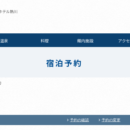
ホテル熱川
温泉
料理
館内施設
アクセ
宿泊予約
約
予約の確認
予約の変更