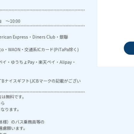
 ～10:00
rican Express・Diners Club・銀聯
aco・WAON・交通系ICカード(PiTaPa除く)
メルペイ・ゆうちょPay・楽天ペイ・Alipay・
JTBナイスギフト(JCBマークの記載がござい
方は無料です。
から
となります。
体様）のバス乗務員等の
遠慮願います。