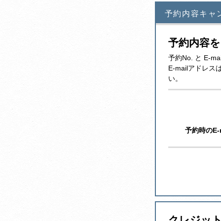
予約内容キャ
予約内容
予約No. と 
E-mailアド
い。
予約時のE-
クレジッ