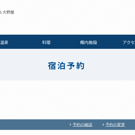
ル大野屋
温泉
料理
館内施設
アクセ
宿泊予約
予約の確認
予約の変更