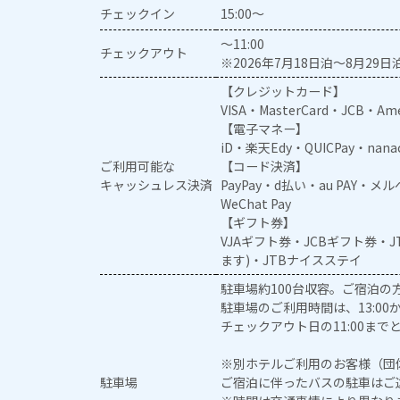
チェックイン
15:00～
～11:00
チェックアウト
※2026年7月18日泊～8月29日泊
【クレジットカード】
VISA・MasterCard・JCB・Ame
【電子マネー】
iD・楽天Edy・QUICPay・nan
ご利用可能な
【コード決済】
キャッシュレス決済
PayPay・d払い・au PAY・
WeChat Pay
【ギフト券】
VJAギフト券・JCBギフト券・
ます)・JTBナイスステイ
駐車場約100台収容。ご宿泊の
駐車場のご利用時間は、13:00
チェックアウト日の11:00まで
※別ホテルご利用のお客様（団
駐車場
ご宿泊に伴ったバスの駐車はご