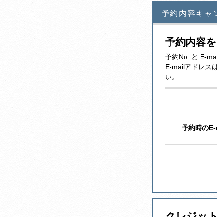
予約内容キャ
予約内容
予約No. と 
E-mailアド
い。
予約時のE-
クレジッ