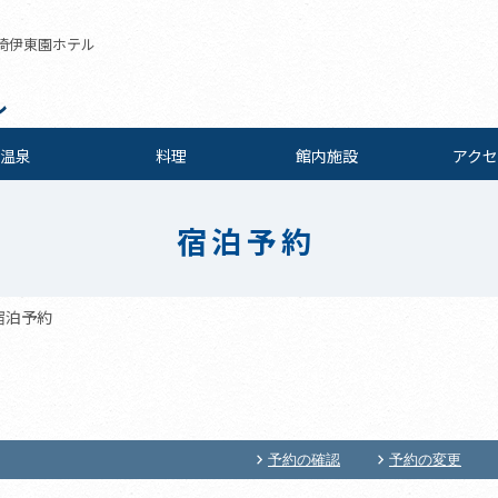
崎伊東園ホテル
ル
温泉
料理
館内施設
アクセ
宿泊予約
宿泊予約
予約の確認
予約の変更