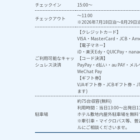
チェックイン
15:00～
～11:00
チェックアウト
※2026年7月18日泊～8月29日泊
【クレジットカード】
VISA・MasterCard・JCB・Ame
【電子マネー】
iD・楽天Edy・QUICPay・nan
ご利用可能なキャッ
【コード決済】
シュレス決済
PayPay・d払い・au PAY・
WeChat Pay
【ギフト券】
VJAギフト券・JCBギフト券・
ます)
約75台収容(無料)
利用時間：当日13:00～出発日11
駐車場
ホテル敷地内屋外駐車場を無料
※牽引車・マイクロバス等、普
ルにご相談くださいませ。